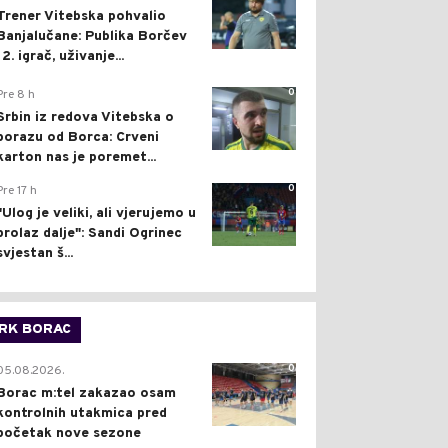
Trener Vitebska pohvalio
Banjalučane: Publika Borčev
12. igrač, uživanje...
0
Pre 8 h
Srbin iz redova Vitebska o
porazu od Borca: Crveni
karton nas je poremet...
0
Pre 17 h
"Ulog je veliki, ali vjerujemo u
prolaz dalje": Sandi Ogrinec
svjestan š...
RK BORAC
0
05.08.2026.
Borac m:tel zakazao osam
kontrolnih utakmica pred
početak nove sezone