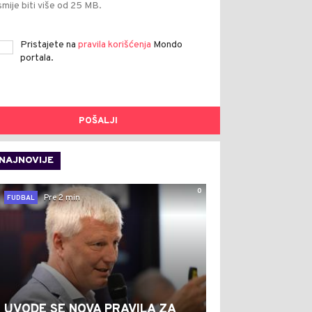
smije biti više od 25 MB.
Pristajete na
pravila korišćenja
Mondo
portala.
POŠALJI
NAJNOVIJE
0
Pre 2 min
FUDBAL
UVODE SE NOVA PRAVILA ZA