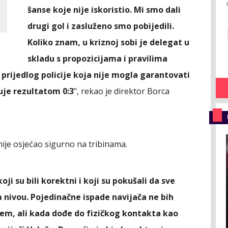
šanse koje nije iskoristio. Mi smo dali
drugi gol i zasluženo smo pobijedili.
Koliko znam, u kriznoj sobi je delegat u
skladu s propozicijama i pravilima
 prijedlog policije koja nije mogla garantovati
uje rezultatom 0:3
", rekao je direktor Borca
nije osjećao sigurno na tribinama.
oji su bili korektni i koji su pokušali da sve
ivou. Pojedinačne ispade navijača ne bih
em, ali kada dođe do fizičkog kontakta kao