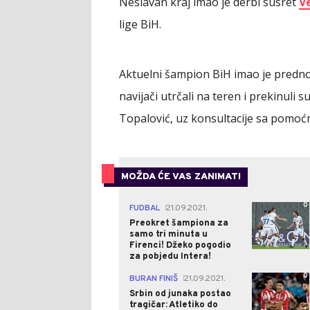
Neslavan kraj imao je derbi susret
Ve
lige BiH.
Aktuelni šampion BiH imao je predno
navijači utrčali na teren i prekinuli s
Topalović, uz konsultacije sa pomoćn
MOŽDA ĆE VAS ZANIMATI
0
FUDBAL
21.09.2021.
|
Preokret šampiona za
samo tri minuta u
Firenci! Džeko pogodio
za pobjedu Intera!
0
BURAN FINIŠ
21.09.2021.
|
Srbin od junaka postao
tragičar: Atletiko do