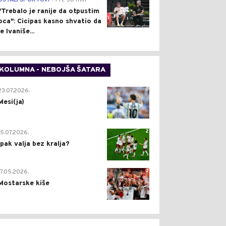
OSTALI SPORTOVI
Pre 58 min
"Trebalo je ranije da otpustim
oca": Cicipas kasno shvatio da
je Ivaniše...
KOLUMNA - NEBOJŠA ŠATARA
0
23.07.2026.
Mesi(ja)
2
15.07.2026.
Ipak valja bez kralja?
0
17.05.2026.
Mostarske kiše