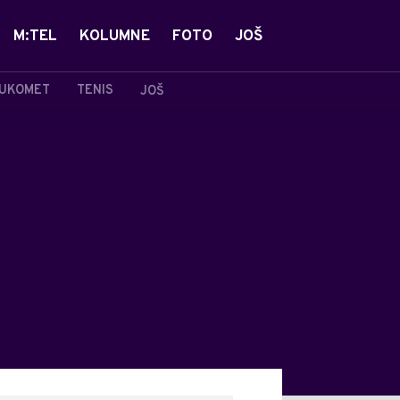
M:TEL
KOLUMNE
FOTO
JOŠ
UKOMET
TENIS
JOŠ