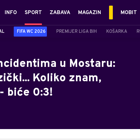
INFO
SPORT
ZABAVA
MAGAZIN
MOBIT
AL
FIFA WC 2026
PREMIJER LIGA BIH
KOŠARKA
R
incidentima u Mostaru:
zički... Koliko znam,
- biće 0:3!