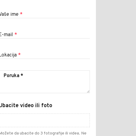
Vaše ime
*
E-mail
*
Lokacija
*
Ubacite video ili foto
Možete da ubacite do 3 fotografije ili videa. Ne