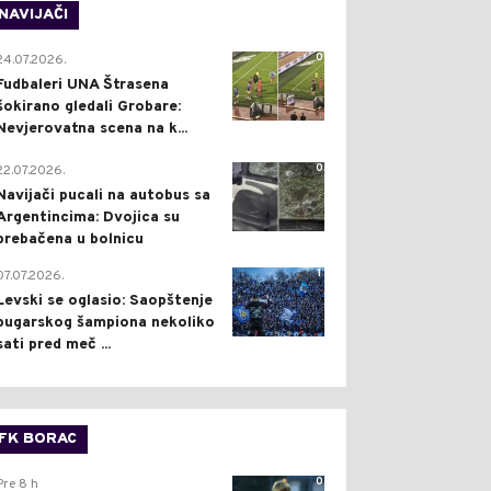
NAVIJAČI
0
24.07.2026.
Fudbaleri UNA Štrasena
šokirano gledali Grobare:
Nevjerovatna scena na k...
0
22.07.2026.
Navijači pucali na autobus sa
Argentincima: Dvojica su
prebačena u bolnicu
1
07.07.2026.
Levski se oglasio: Saopštenje
bugarskog šampiona nekoliko
sati pred meč ...
FK BORAC
0
Pre 8 h