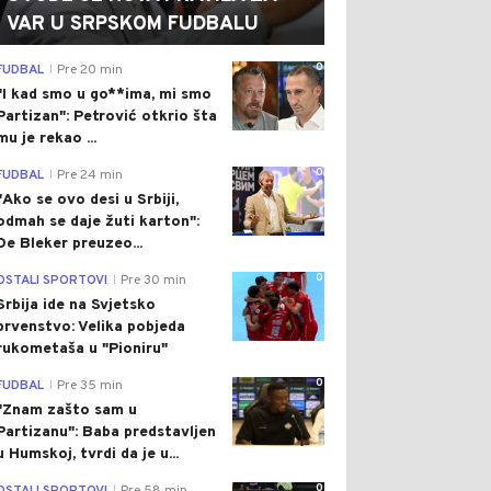
VAR U SRPSKOM FUDBALU
0
FUDBAL
Pre 20 min
|
"I kad smo u go**ima, mi smo
Partizan": Petrović otkrio šta
mu je rekao ...
0
FUDBAL
Pre 24 min
|
"Ako se ovo desi u Srbiji,
odmah se daje žuti karton":
De Bleker preuzeo...
0
OSTALI SPORTOVI
Pre 30 min
|
Srbija ide na Svjetsko
prvenstvo: Velika pobjeda
rukometaša u "Pioniru"
0
FUDBAL
Pre 35 min
|
"Znam zašto sam u
Partizanu": Baba predstavljen
u Humskoj, tvrdi da je u...
0
|