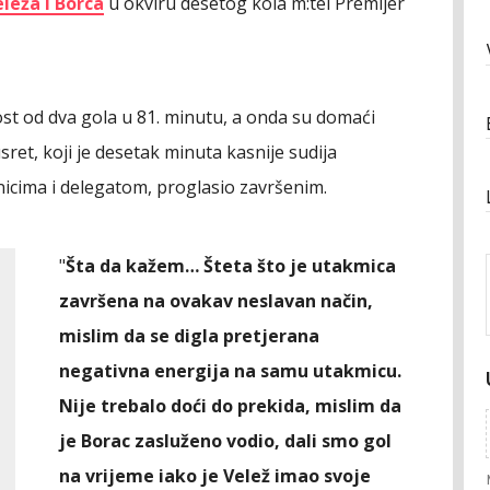
leža i Borca
u okviru desetog kola m:tel Premijer
st od dva gola u 81. minutu, a onda su domaći
usret, koji je desetak minuta kasnije sudija
icima i delegatom, proglasio završenim.
"
Šta da kažem… Šteta što je utakmica
završena na ovakav neslavan način,
mislim da se digla pretjerana
negativna energija na samu utakmicu.
Nije trebalo doći do prekida, mislim da
je Borac zasluženo vodio, dali smo gol
na vrijeme iako je Velež imao svoje