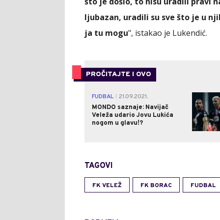
što je došlo, to nisu uradili pravi 
ljubazan, uradili su sve što je u nj
ja tu mogu
", istakao je Lukendić.
PROČITAJTE I OVO
FUDBAL
21.09.2021.
|
MONDO saznaje: Navijač
Veleža udario Jovu Lukića
nogom u glavu!?
TAGOVI
FK VELEŽ
FK BORAC
FUDBAL