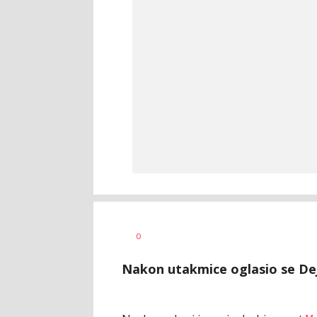
Dragan
AUTOR
0
Šutvić
Nakon utakmice oglasio se De