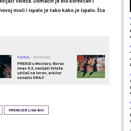
navijači Veleža. Domaćin je bio korektan i
ihovoj moći i ispalo je tako kako je ispalo. Šta
0
1
FUDBAL
21.09.2021.
|
PREKID u Mostaru: Borac
imao 0:2, navijači Veleža
utrčali na teren, arbitar
označio KRAJ!
PREMIJER LIGA BIH