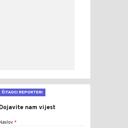
ČITAOCI REPORTERI
Dojavite nam vijest
Naslov
*