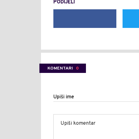
PODIJELI
KOMENTARI
0
Upiši ime