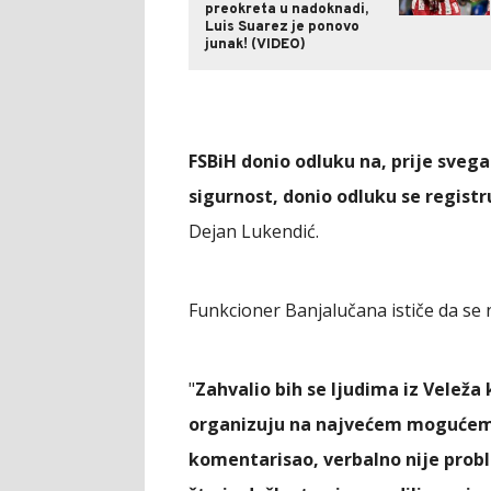
preokreta u nadoknadi,
Luis Suarez je ponovo
junak! (VIDEO)
FSBiH donio odluku na, prije svega
sigurnost, donio odluku se registr
Dejan Lukendić.
Funkcioner Banjalučana ističe da se 
"
Zahvalio bih se ljudima iz Veleža k
organizuju na najvećem mogućem n
komentarisao, verbalno nije probl