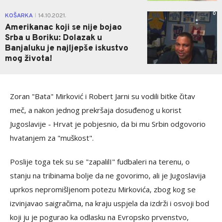
0
KOŠARKA
14.10.2021.
|
Amerikanac koji se nije bojao
Srba u Boriku: Dolazak u
Banjaluku je najljepše iskustvo
mog života!
Zoran "Bata" Mirković i Robert Jarni su vodili bitke čitav
meč, a nakon jednog prekršaja dosuđenog u korist
Jugoslavije - Hrvat je pobjesnio, da bi mu Srbin odgovorio
hvatanjem za "muškost".
Poslije toga tek su se "zapalilI" fudbaleri na terenu, o
stanju na tribinama bolje da ne govorimo, ali je Jugoslavija
uprkos nepromišljenom potezu Mirkovića, zbog kog se
izvinjavao saigračima, na kraju uspjela da izdrži i osvoji bod
koji ju je pogurao ka odlasku na Evropsko prvenstvo,