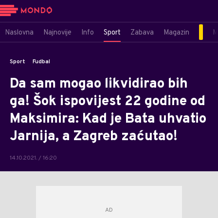
Naslovna
Najnovije
Info
Sport
Zabava
Magazin
M
Sport
Fudbal
Da sam mogao likvidirao bih
ga! Šok ispovijest 22 godine od
Maksimira: Kad je Bata uhvatio
Jarnija, a Zagreb zaćutao!
14.10.2021. / 16:20