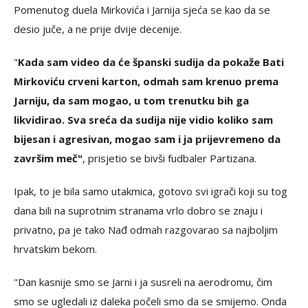
Pomenutog duela Mirkovića i Jarnija sjeća se kao da se
desio juče, a ne prije dvije decenije.
"
Kada sam video da će španski sudija da pokaže Bati
Mirkoviću crveni karton, odmah sam krenuo prema
Jarniju, da sam mogao, u tom trenutku bih ga
likvidirao. Sva sreća da sudija nije vidio koliko sam
bijesan i agresivan, mogao sam i ja prijevremeno da
završim meč"
, prisjetio se bivši fudbaler Partizana.
Ipak, to je bila samo utakmica, gotovo svi igrači koji su tog
dana bili na suprotnim stranama vrlo dobro se znaju i
privatno, pa je tako Nađ odmah razgovarao sa najboljim
hrvatskim bekom.
"Dan kasnije smo se Jarni i ja susreli na aerodromu, čim
smo se ugledali iz daleka počeli smo da se smijemo. Onda