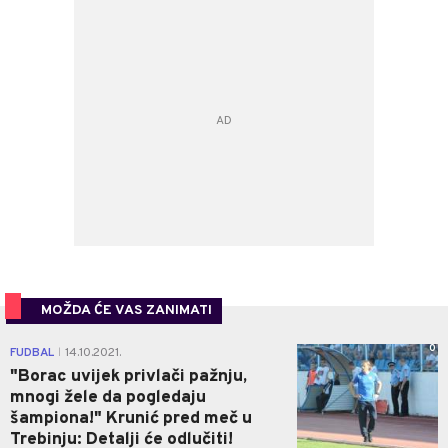
MOŽDA ĆE VAS ZANIMATI
0
FUDBAL
14.10.2021.
|
"Borac uvijek privlači pažnju,
mnogi žele da pogledaju
šampiona!" Krunić pred meč u
Trebinju: Detalji će odlučiti!