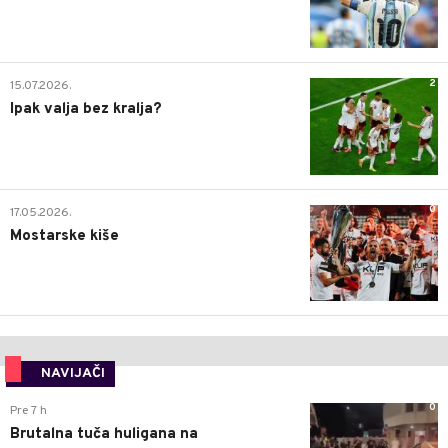
2
15.07.2026.
Ipak valja bez kralja?
0
17.05.2026.
Mostarske kiše
NAVIJAČI
0
Pre 7 h
Brutalna tuča huligana na