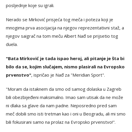
posljednje koje su igrali.
Nerado se Mirković prisjeća tog meča i poteza koji je
mnogima prva asocijacija na njegov reprezentativni staž, a
njegov saigrač na tom meču Albert Nađ se prijsetio tog
duela.
"Bata Mirković je tada ispao heroj, ali pitanje je šta bi
bilo da se, kojim slučajem, nismo plasirali na Evropsko
prvenstvo"
, ispričao je Nađ za "Meridian Sport".
"Moram da istaknem da smo od samog dolaska u Zagreb
bili obezbijeđeni maksimalno. Imao sam utisak da ne može
ni dlaka sa glave da nam padne. Neposredno pred sam
meč dobili smo isti tretman kao i oni u Beogradu, ali mi smo
bili fokusirani samo na prolaz na Evropsko prvenstvo!".