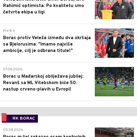
Rahimić optimista: Po kvalitetu smo
četvrta ekipa u ligi
0
Pre 8 h
Borac protiv Veleža između dva okršaja
sa Bjelorusima: "Imamo najviše
ambicije, cilj je odbrana titule!"
0
07.08.2026.
Borac u Mađarskoj obilježava jubilej:
Revanš sa ML Vitebskom biće 50.
nastup crveno-plavih u Evropi!
RK BORAC
0
05.08.2026.