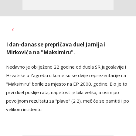
Dragan
AUTOR
0
Šutvić
I dan-danas se prepričava duel Jarnija i
Mirkovića na "Maksimiru".
Nedavno je obilježeno 22 godine od duela SR Jugoslavije i
Hrvatske u Zagrebu u kome su se dvije reprezentacije na
"Maksimiru" borile za mjesto na EP 2000. godine. Bio je to
prvi duel poslije rata, napetost je bila velika, a osim po
povoljnom rezultatu za "plave" (2:2), meč će se pamtiti i po
velikom incidentu.