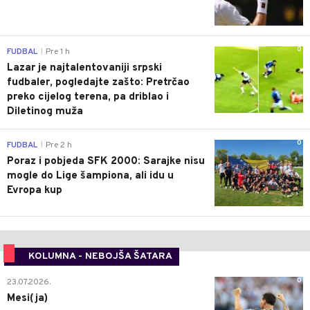
0
FUDBAL
Pre 1 h
|
Lazar je najtalentovaniji srpski
fudbaler, pogledajte zašto: Pretrčao
preko cijelog terena, pa driblao i
Diletinog muža
0
FUDBAL
Pre 2 h
|
Poraz i pobjeda SFK 2000: Sarajke nisu
mogle do Lige šampiona, ali idu u
Evropa kup
KOLUMNA - NEBOJŠA ŠATARA
0
23.07.2026.
Mesi(ja)