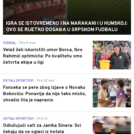
IGRA SE ISTOVREMENO I NA MARAKANI I U HUMSKOJ:
OVO SE RIJETKO DOGAĐA U SRPSKOM FUDBALU
0
FUDBAL
Pre 9 min
|
Velež želi iskoristiti umor Borca, Ibro
Rahimić optimista: Po kvalitetu smo
četvrta ekipa u ligi
0
OSTALI SPORTOVI
Pre 32 min
|
Fonseka se pere zbog izjave o Novaku
Đokoviću: Ponavlja da nije tako mislio,
shvatio šta je napravio
0
OSTALI SPORTOVI
Pre 1 h
|
Odlučujući sati za Janika Sinera: Svi
čekaju da se oglasi iz hotela