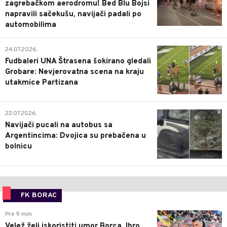
zagrebačkom aerodromu! Bed Blu Bojsi
napravili sačekušu, navijači padali po
automobilima
0
24.07.2026.
Fudbaleri UNA Štrasena šokirano gledali
Grobare: Nevjerovatna scena na kraju
utakmice Partizana
0
22.07.2026.
Navijači pucali na autobus sa
Argentincima: Dvojica su prebačena u
bolnicu
FK BORAC
0
Pre 9 min
Velež želi iskoristiti umor Borca, Ibro