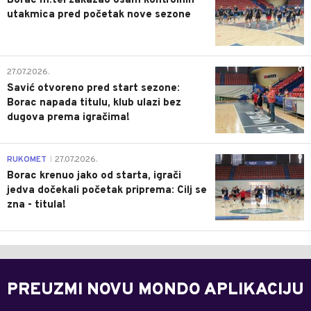
Borac m:tel zakazao osam kontrolnih
utakmica pred početak nove sezone
0
27.07.2026.
Savić otvoreno pred start sezone:
Borac napada titulu, klub ulazi bez
dugova prema igračima!
0
RUKOMET
27.07.2026.
|
Borac krenuo jako od starta, igrači
jedva dočekali početak priprema: Cilj se
zna - titula!
PREUZMI NOVU MONDO APLIKACIJU