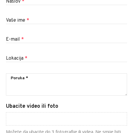
Naslov
*
Vaše ime
*
E-mail
*
Lokacija
*
Ubacite video ili foto
Možete da ubacite do 3 fotografije ili videa. Ne smije biti