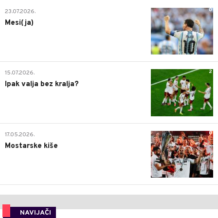
0
23.07.2026.
Mesi(ja)
2
15.07.2026.
Ipak valja bez kralja?
0
17.05.2026.
Mostarske kiše
NAVIJAČI