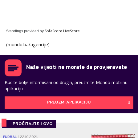
SofaScore LiveScore
Standings provided by
(mondo.ba/agencije)
Naše vijesti ne morate da provjeravate
Budite bolje informisani od drugih, preuzmite Mondo mobilnu
aplikaciju
PREUZMI APLIKACIJU
PROČITAJTE I OVO
0
FUDBAL
22.10.2021.
|