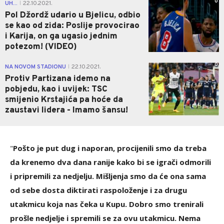
0
UH...
22.10.2021.
|
Pol Džordž udario u Bjelicu, odbio
se kao od zida: Poslije provocirao
i Karija, on ga ugasio jednim
potezom! (VIDEO)
0
NA NOVOM STADIONU
22.10.2021.
|
Protiv Partizana idemo na
pobjedu, kao i uvijek: TSC
smijenio Krstajića pa hoće da
zaustavi lidera - Imamo šansu!
"
Pošto je put dug i naporan, procijenili smo da treba
da krenemo dva dana ranije kako bi se igrači odmorili
i pripremili za nedjelju. Mišljenja smo da će ona sama
od sebe dosta diktirati raspoloženje i za drugu
utakmicu koja nas čeka u Kupu. Dobro smo trenirali
prošle nedjelje i spremili se za ovu utakmicu. Nema