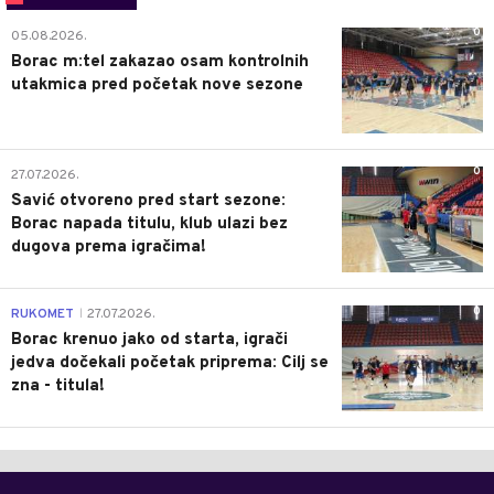
0
05.08.2026.
Borac m:tel zakazao osam kontrolnih
utakmica pred početak nove sezone
0
27.07.2026.
Savić otvoreno pred start sezone:
Borac napada titulu, klub ulazi bez
dugova prema igračima!
0
RUKOMET
27.07.2026.
|
Borac krenuo jako od starta, igrači
jedva dočekali početak priprema: Cilj se
zna - titula!