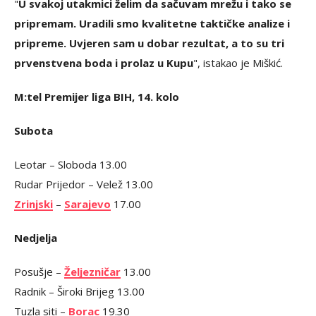
"
U svakoj utakmici želim da sačuvam mrežu i tako se
pripremam. Uradili smo kvalitetne taktičke analize i
pripreme. Uvjeren sam u dobar rezultat, a to su tri
prvenstvena boda i prolaz u Kupu
", istakao je Miškić.
M:tel Premijer liga BIH, 14. kolo
Subota
Leotar – Sloboda 13.00
Rudar Prijedor – Velež 13.00
Zrinjski
–
Sarajevo
17.00
Nedjelja
Posušje –
Željezničar
13.00
Radnik – Široki Brijeg 13.00
Tuzla siti –
Borac
19.30