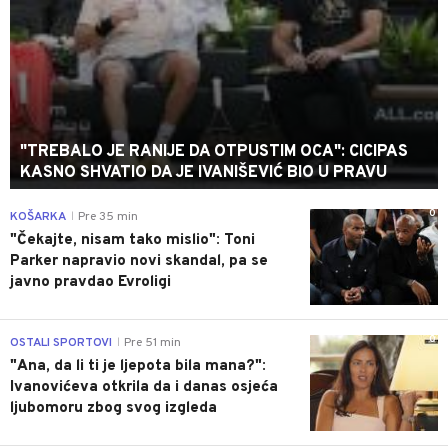
"TREBALO JE RANIJE DA OTPUSTIM OCA": CICIPAS
KASNO SHVATIO DA JE IVANIŠEVIĆ BIO U PRAVU
0
KOŠARKA
Pre 35 min
|
"Čekajte, nisam tako mislio": Toni
Parker napravio novi skandal, pa se
javno pravdao Evroligi
0
OSTALI SPORTOVI
Pre 51 min
|
"Ana, da li ti je ljepota bila mana?":
Ivanovićeva otkrila da i danas osjeća
ljubomoru zbog svog izgleda