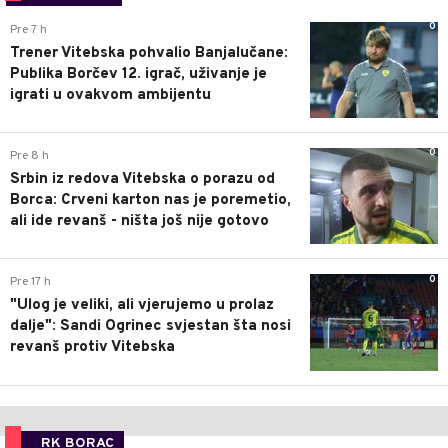
0
Pre 7 h
Trener Vitebska pohvalio Banjalučane:
Publika Borčev 12. igrač, uživanje je
igrati u ovakvom ambijentu
0
Pre 8 h
Srbin iz redova Vitebska o porazu od
Borca: Crveni karton nas je poremetio,
ali ide revanš - ništa još nije gotovo
0
Pre 17 h
"Ulog je veliki, ali vjerujemo u prolaz
dalje": Sandi Ogrinec svjestan šta nosi
revanš protiv Vitebska
RK BORAC