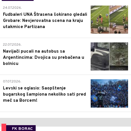
0
24.07.2026.
Fudbaleri UNA Štrasena šokirano gledali
Grobare: Nevjerovatna scena na kraju
utakmice Partizana
0
22.07.2026.
Navijači pucali na autobus sa
Argentincima: Dvojica su prebačena u
bolnicu
1
07.07.2026.
Levski se oglasio: Saopštenje
bugarskog šampiona nekoliko sati pred
meč sa Borcem!
FK BORAC