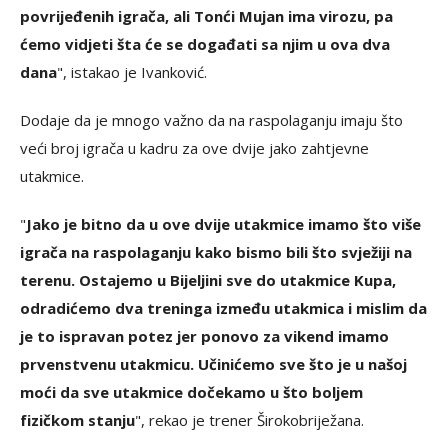
povrijeđenih igrača, ali Tonći Mujan ima virozu, pa
ćemo vidjeti šta će se događati sa njim u ova dva
dana
", istakao je Ivanković.
Dodaje da je mnogo važno da na raspolaganju imaju što
veći broj igrača u kadru za ove dvije jako zahtjevne
utakmice.
"
Jako je bitno da u ove dvije utakmice imamo što više
igrača na raspolaganju kako bismo bili što svježiji na
terenu. Ostajemo u Bijeljini sve do utakmice Kupa,
odradićemo dva treninga između utakmica i mislim da
je to ispravan potez jer ponovo za vikend imamo
prvenstvenu utakmicu. Učinićemo sve što je u našoj
moći da sve utakmice dočekamo u što boljem
fizičkom stanju
", rekao je trener Širokobriježana.