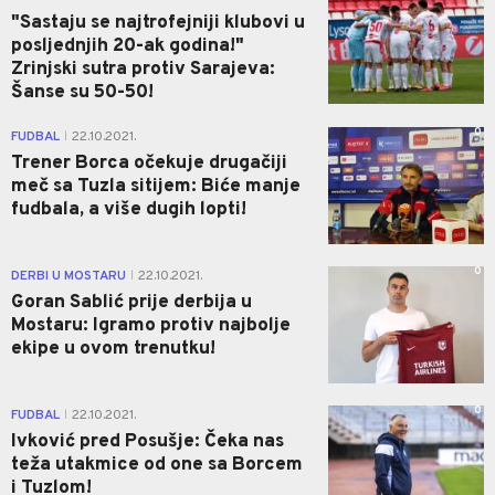
"Sastaju se najtrofejniji klubovi u
posljednjih 20-ak godina!"
Zrinjski sutra protiv Sarajeva:
Šanse su 50-50!
0
FUDBAL
22.10.2021.
|
Trener Borca očekuje drugačiji
meč sa Tuzla sitijem: Biće manje
fudbala, a više dugih lopti!
0
DERBI U MOSTARU
22.10.2021.
|
Goran Sablić prije derbija u
Mostaru: Igramo protiv najbolje
ekipe u ovom trenutku!
0
FUDBAL
22.10.2021.
|
Ivković pred Posušje: Čeka nas
teža utakmice od one sa Borcem
i Tuzlom!