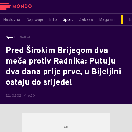
Naslovna
Najnovije
Info
Sport
Zabava
Magazin
M
Sport
Fudbal
Pred Širokim Brijegom dva
meča protiv Radnika: Putuju
dva dana prije prve, u Bijeljini
ostaju do srijede!
22.10.2021. / 16:30