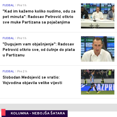
0
FUDBAL
Pre 1 h
|
"Kad im kažemo koliko nudimo, odu za
pet minuta": Radosav Petrović otkrio
sve muke Partizana sa pojačanjima
0
FUDBAL
Pre 1 h
|
"Dugujem vam objašnjenje": Radosav
Petrović otkrio sve, od ćutnje do plata
u Partizanu
0
FUDBAL
Pre 2 h
|
Slobodan Medojević se vratio:
Vojvodina objavila velike vijesti
KOLUMNA - NEBOJŠA ŠATARA