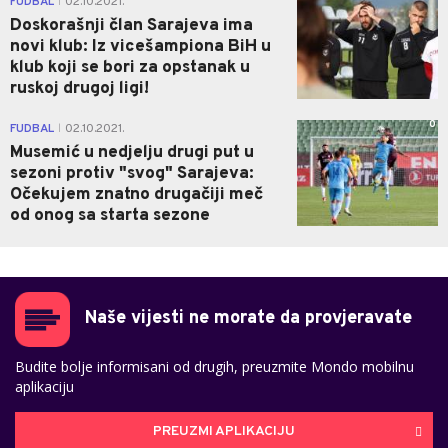
FUDBAL
02.10.2021.
|
Doskorašnji član Sarajeva ima
novi klub: Iz vicešampiona BiH u
klub koji se bori za opstanak u
ruskoj drugoj ligi!
0
FUDBAL
02.10.2021.
|
Musemić u nedjelju drugi put u
sezoni protiv "svog" Sarajeva:
Očekujem znatno drugačiji meč
od onog sa starta sezone
Naše vijesti ne morate da provjeravate
Budite bolje informisani od drugih, preuzmite Mondo mobilnu
aplikaciju
PREUZMI APLIKACIJU