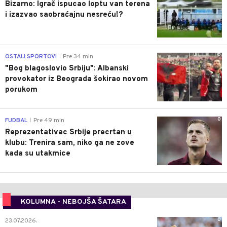
Bizarno: Igrač ispucao loptu van terena
i izazvao saobraćajnu nesreću!?
0
OSTALI SPORTOVI
Pre 34 min
|
"Bog blagoslovio Srbiju": Albanski
provokator iz Beograda šokirao novom
porukom
0
FUDBAL
Pre 49 min
|
Reprezentativac Srbije precrtan u
klubu: Trenira sam, niko ga ne zove
kada su utakmice
KOLUMNA - NEBOJŠA ŠATARA
0
23.07.2026.