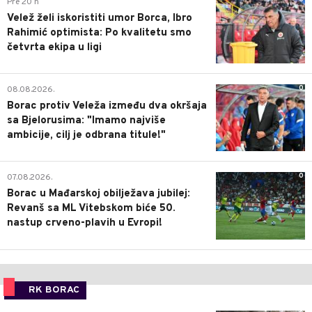
Pre 20 h
Velež želi iskoristiti umor Borca, Ibro
Rahimić optimista: Po kvalitetu smo
četvrta ekipa u ligi
0
08.08.2026.
Borac protiv Veleža između dva okršaja
sa Bjelorusima: "Imamo najviše
ambicije, cilj je odbrana titule!"
0
07.08.2026.
Borac u Mađarskoj obilježava jubilej:
Revanš sa ML Vitebskom biće 50.
nastup crveno-plavih u Evropi!
RK BORAC