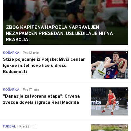
ZBOG KAPITENA HAPOELA NAPRAVLJEN
NEZAPAMĆEN PRESEDAN: USLIJEDILA JE HITNA
REAKCIJA!
0
KOŠARKA
Pre 12 min
|
Stiže pojačanje iz Poljske: Bivši centar
Igokee m:tel novo lice u dresu
Budućnosti
0
KOŠARKA
Pre 17 min
|
"Danas je zatvorena etapa": Crvena
zvezda dovela i igrača Real Madrida
0
FUDBAL
Pre 22 min
|