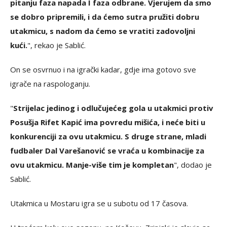
pitanju faza napada I faza odbrane. Vjerujem da smo
se dobro pripremili, i da ćemo sutra pružiti dobru
utakmicu, s nadom da ćemo se vratiti zadovoljni
kući.
", rekao je Sablić.
On se osvrnuo i na igrački kadar, gdje ima gotovo sve
igrače na raspologanju.
"
Strijelac jedinog i odlučujećeg gola u utakmici protiv
Posušja Rifet Kapić ima povredu mišića, i neće biti u
konkurenciji za ovu utakmicu. S druge strane, mladi
fudbaler Dal Varešanović se vraća u kombinacije za
ovu utakmicu. Manje-više tim je kompletan
", dodao je
Sablić.
Utakmica u Mostaru igra se u subotu od 17 časova.