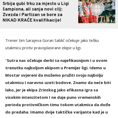
Srbija gubi trku za mjesto u Ligi
šampiona, ali sanja novi cilj:
Zvezda i Partizan se bore za
NIKAD KRAĆE kvalifikacije!
Trener tim Sarajeva Goran Sablić očekuje jako tešku
utakmicu protiv pravoplasirane ekipe u ligi.
"
Sutra nas očekuje derbi sa najefikasnijom I u ovom
trenutku najboljom ekipom u Premijer ligi.
Idemo u
Mostar uvjereni da možemo pružiti svoju najbolju
utakmicu I naravno uzeti bodove.
Znamo da neće biti
lako, jer je ekipa Zrinskog jako efikasna igra sa
visokim intenzitetom I ne daje puno vremenskih
perioda protivničkom timu tokom utakmica da dođe
do predaha.
Imamo dvije taktičke varijante kad je u