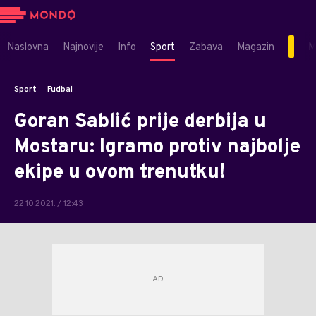
Naslovna
Najnovije
Info
Sport
Zabava
Magazin
M
Sport
Fudbal
Goran Sablić prije derbija u
Mostaru: Igramo protiv najbolje
ekipe u ovom trenutku!
22.10.2021. / 12:43