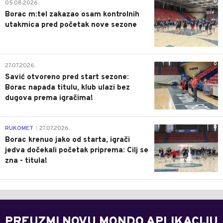
0
05.08.2026.
Borac m:tel zakazao osam kontrolnih
utakmica pred početak nove sezone
0
27.07.2026.
Savić otvoreno pred start sezone:
Borac napada titulu, klub ulazi bez
dugova prema igračima!
0
RUKOMET
27.07.2026.
|
Borac krenuo jako od starta, igrači
jedva dočekali početak priprema: Cilj se
zna - titula!
PREUZMI NOVU MONDO APLIKACIJU