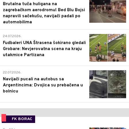
Brutalna tuča huligana na
zagrebačkom aerodromu! Bed Blu Bojsi
napravili sačekušu, navijači padali po
automobilima
0
24.07.2026.
Fudbaleri UNA Štrasena šokirano gledali
Grobare: Nevjerovatna scena na kraju
utakmice Partizana
0
22.07.2026.
Navijači pucali na autobus sa
Argentincima: Dvojica su prebačena u
bolnicu
FK BORAC
0