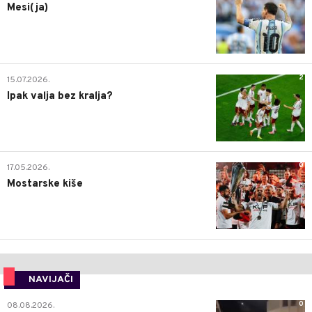
Mesi(ja)
2
15.07.2026.
Ipak valja bez kralja?
0
17.05.2026.
Mostarske kiše
NAVIJAČI
0
08.08.2026.