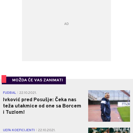
MOŽDA ĆE VAS ZANIMATI
0
FUDBAL
22.10.2021.
|
Ivković pred Posušje: Čeka nas
teža utakmice od one sa Borcem
i Tuzlom!
0
UEFA KOEFICIJENTI
22.10.2021.
|