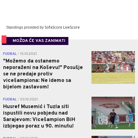
SofaScore LiveScore
Standings provided by
MOŽDA ĆE VAS ZANIMATI
0
FUDBAL
15.10.2021.
|
"Možemo da ostanemo
neporaženi na Koševu!" Posušje
se ne predaje protiv
vicešampiona: Ne idemo sa
bijelom zastavom!
0
FUDBAL
03.10.2021.
|
Husref Musemić i Tuzla siti
ispustili novu pobjedu nad
Sarajevom: Vicešampion BiH
izbjegao poraz u 90. minutu!
0