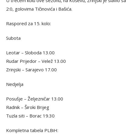
U trećem kolu ove sezonu, na Koševu, Zrinjski je slavio sa
2:0, golovima Tičinovića i Bašića.
Raspored za 15. kolo:
Subota
Leotar – Sloboda 13.00
Rudar Prijedor – Velež 13.00
Zrinjski – Sarajevo 17.00
Nedjelja
Posušje – Željezničar 13.00
Radnik – Široki Brijeg
Tuzla siti – Borac 19.30
Kompletna tabela PLBiH: