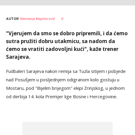
AUTOR
Nemanja Majstorović
0
"Vjerujem da smo se dobro pripremili, i da ćemo
sutra pružiti dobru utakmicu, sa nadom da
ćemo se vratiti zadovoljni kući", kaže trener
Sarajeva.
Fudbaleri Sarajeva nakon remija sa Tuzla sitijem i pobjede
nad Posušjem u posljednjem odigranom kolo gostuju u
Mostaru, pod "Bijelim brijegom" ekipi Zrinjskog, u jednom
od derbija 14. kola Premijer lige Bosne i Hercegovine.