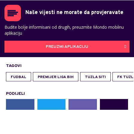
Naše vijesti ne morate da provjeravate
Budite bolje informisani od drugih, preuzmite Mondo mobilnu
aplikaciju
PREUZMI APLIKACIJU
TAGOVI
FUDBAL
PREMIJER LIGA BIH
TUZLA SITI
FK TUZLA
PODIJELI