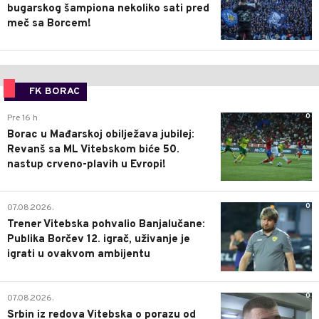
bugarskog šampiona nekoliko sati pred
meč sa Borcem!
FK BORAC
0
Pre 16 h
Borac u Mađarskoj obilježava jubilej:
Revanš sa ML Vitebskom biće 50.
nastup crveno-plavih u Evropi!
0
07.08.2026.
Trener Vitebska pohvalio Banjalučane:
Publika Borčev 12. igrač, uživanje je
igrati u ovakvom ambijentu
0
07.08.2026.
Srbin iz redova Vitebska o porazu od