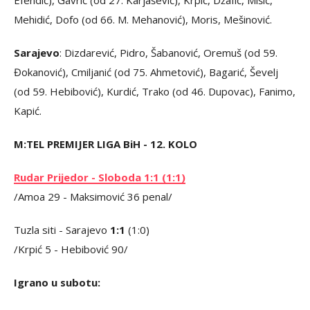
Efendić), Gavrić (od 27. Karjašević), Krpić, Džafić, Mišić,
Mehidić, Dofo (od 66. M. Mehanović), Moris, Mešinović.
Sarajevo
: Dizdarević, Pidro, Šabanović, Oremuš (od 59.
Đokanović), Cmiljanić (od 75. Ahmetović), Bagarić, Ševelj
(od 59. Hebibović), Kurdić, Trako (od 46. Dupovac), Fanimo,
Kapić.
M:TEL PREMIJER LIGA BiH - 12. KOLO
Rudar Prijedor - Sloboda 1:1 (1:1)
/Amoa 29 - Maksimović 36 penal/
Tuzla siti - Sarajevo
1:1
(1:0)
/Krpić 5 - Hebibović 90/
Igrano u subotu: