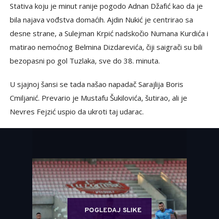
Stativa koju je minut ranije pogodo Adnan Džafić kao da je
bila najava vođstva domaćih. Ajdin Nukić je centrirao sa
desne strane, a Sulejman Krpić nadskočio Numana Kurdića i
matirao nemoćnog Belmina Dizdarevića, čiji saigrači su bili
bezopasni po gol Tuzlaka, sve do 38. minuta.
U sjajnoj šansi se tada našao napadač Sarajlija Boris
Cmiljanić. Prevario je Mustafu Šukilovića, šutirao, ali je
Nevres Fejzić uspio da ukroti taj udarac.
POGLEDAJ SLIKE