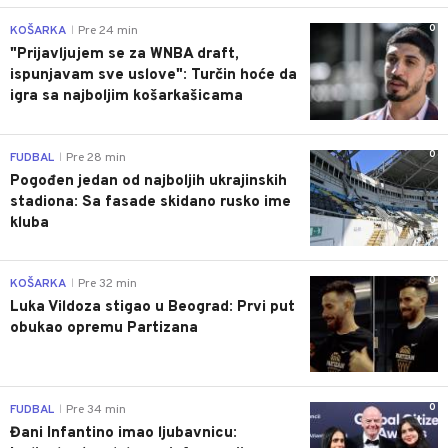
0
KOŠARKA
Pre 24 min
|
"Prijavljujem se za WNBA draft,
ispunjavam sve uslove": Turčin hoće da
igra sa najboljim košarkašicama
0
FUDBAL
Pre 28 min
|
Pogođen jedan od najboljih ukrajinskih
stadiona: Sa fasade skidano rusko ime
kluba
0
KOŠARKA
Pre 32 min
|
Luka Vildoza stigao u Beograd: Prvi put
obukao opremu Partizana
0
FUDBAL
Pre 34 min
|
Đani Infantino imao ljubavnicu: