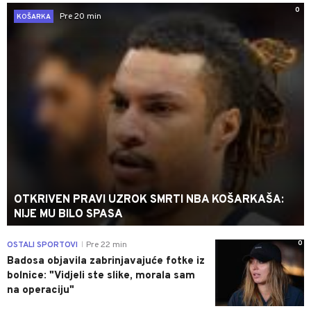
0
Pre 20 min
KOŠARKA
OTKRIVEN PRAVI UZROK SMRTI NBA KOŠARKAŠA:
NIJE MU BILO SPASA
0
OSTALI SPORTOVI
Pre 22 min
|
Badosa objavila zabrinjavajuće fotke iz
bolnice: "Vidjeli ste slike, morala sam
na operaciju"