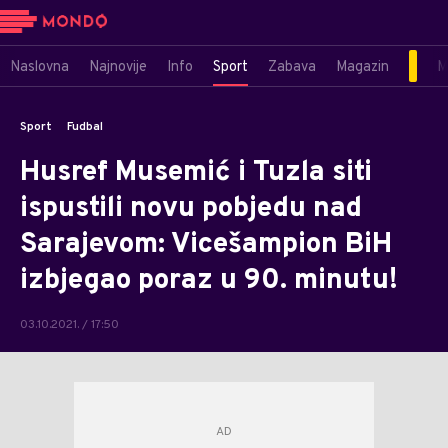
Naslovna
Najnovije
Info
Sport
Zabava
Magazin
M
Sport
Fudbal
Husref Musemić i Tuzla siti
ispustili novu pobjedu nad
Sarajevom: Vicešampion BiH
izbjegao poraz u 90. minutu!
03.10.2021. / 17:50