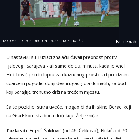
IZVOR: SPORT1/OSLOBOĐENJE/SANEL KONJHODŽIĆ
Br. slika: 5
U nastavku su Tuzlaci znalački čuvali prednost protiv
"jalovog" Sarajeva - ali samo do 90. minuta, kada je Anel
Hebibović primio loptu van kaznenog prostora i preciznim
udarcem pogodio donji desni ugao gola domaćih, za bod
koji Sarajlije trenutno drži na trećem mjestu.
Sa te pozicije, sutra uveče, mogao bi da ih skine Borac, koji
na Gradskom stadionu dočekuje Željezničar.
Tuzla siti
: Fejzić, Šukilović (od 46. Čeliković), Nukić (od 70.