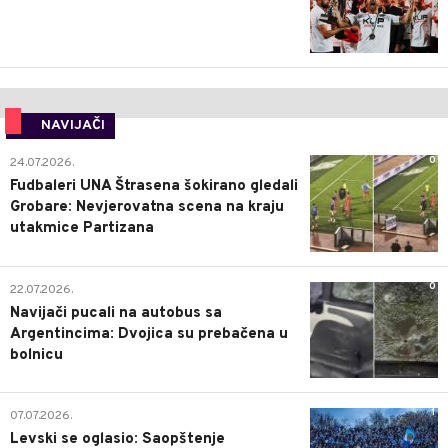
NAVIJAČI
0
24.07.2026.
Fudbaleri UNA Štrasena šokirano gledali
Grobare: Nevjerovatna scena na kraju
utakmice Partizana
0
22.07.2026.
Navijači pucali na autobus sa
Argentincima: Dvojica su prebačena u
bolnicu
1
07.07.2026.
Levski se oglasio: Saopštenje