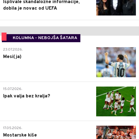
Isplivale skandalozne informacije,
dobila je novac od UEFA
KOLUMNA - NEBOJŠA ŠATARA
0
23.07.2026.
Mesi(ja)
2
15.07.2026.
Ipak valja bez kralja?
0
17.05.2026.
Mostarske kiše