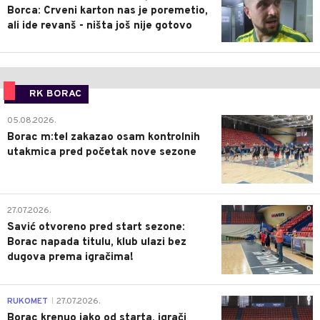
Borca: Crveni karton nas je poremetio,
ali ide revanš - ništa još nije gotovo
RK BORAC
0
05.08.2026.
Borac m:tel zakazao osam kontrolnih
utakmica pred početak nove sezone
0
27.07.2026.
Savić otvoreno pred start sezone:
Borac napada titulu, klub ulazi bez
dugova prema igračima!
0
RUKOMET
27.07.2026.
|
Borac krenuo jako od starta, igrači