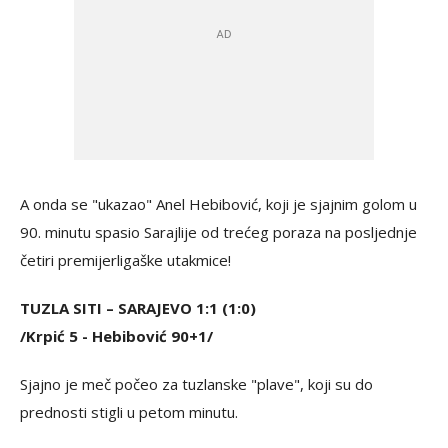
A onda se "ukazao" Anel Hebibović, koji je sjajnim golom u
90. minutu spasio Sarajlije od trećeg poraza na posljednje
četiri premijerligaške utakmice!
TUZLA SITI – SARAJEVO 1:1 (1:0)
/Krpić 5 - Hebibović 90+1/
Sjajno je meč počeo za tuzlanske "plave", koji su do
prednosti stigli u petom minutu.