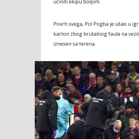
učiniti ekipu boljom.
Povrh svega, Pol Pogba je ušao u igr
karton zbog brutalnog faula na vezist
iznesen sa terena.