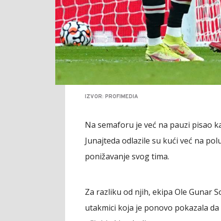
IZVOR: PROFIMEDIA
Na semaforu je već na pauzi pisao ka
Junajteda odlazile su kući već na pol
ponižavanje svog tima.
Za razliku od njih, ekipa Ole Gunar So
utakmici koja je ponovo pokazala da