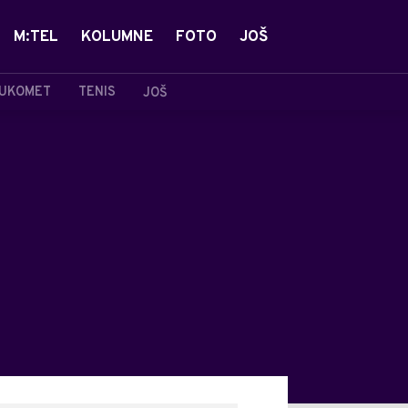
M:TEL
KOLUMNE
FOTO
JOŠ
UKOMET
TENIS
JOŠ