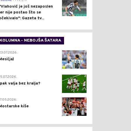
FUDBAL
Pre 6 h
"Vlahović je još nezaposlen
jer nije postao što se
očekivalo": Gazeta tv...
KOLUMNA - NEBOJŠA ŠATARA
0
23.07.2026.
Mesi(ja)
2
15.07.2026.
Ipak valja bez kralja?
0
17.05.2026.
Mostarske kiše