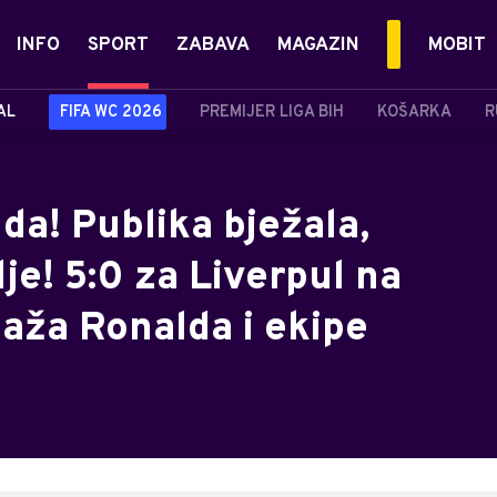
INFO
SPORT
ZABAVA
MAGAZIN
MOBIT
AL
FIFA WC 2026
PREMIJER LIGA BIH
KOŠARKA
R
da! Publika bježala,
dje! 5:0 za Liverpul na
aža Ronalda i ekipe