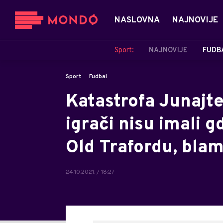
NASLOVNA
NAJNOVIJE
Sport:
NAJNOVIJE
FUDB
Sport
Fudbal
Katastrofa Junajte
igrači nisu imali g
Old Trafordu, blam
24.10.2021. / 18:27