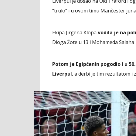
Liverpul je došao na Old Traford i ogo
"trulo" i u ovom timu Mančester juna
Ekipa Jirgena Klopa
vodila je na po
Dioga Žote u 13 i Mohameda Salaha 
Potom je Egipćanin pogodio i u 50. 
Liverpul
, a derbi je tim rezultatom 