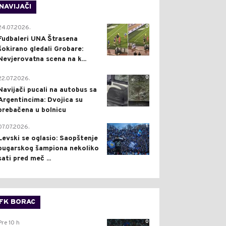
NAVIJAČI
0
24.07.2026.
Fudbaleri UNA Štrasena
šokirano gledali Grobare:
Nevjerovatna scena na k...
0
22.07.2026.
Navijači pucali na autobus sa
Argentincima: Dvojica su
prebačena u bolnicu
1
07.07.2026.
Levski se oglasio: Saopštenje
bugarskog šampiona nekoliko
sati pred meč ...
FK BORAC
0
Pre 10 h