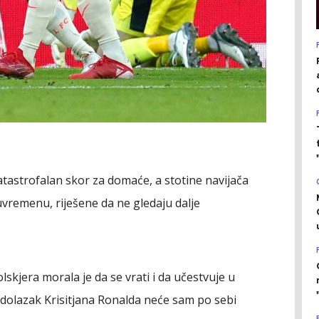
tastrofalan skor za domaće, a stotine navijača
uvremenu, riješene da ne gledaju dalje
lskjera morala je da se vrati i da učestvuje u
 dolazak Krisitjana Ronalda neće sam po sebi