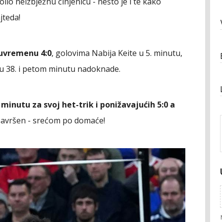
lio neizbježnu činjenicu - nešto je i te kako
jteda!
luvremenu 4:0
, golovima Nabija Keite u 5. minutu,
u 38. i petom minutu nadoknade.
minutu za svoj het-trik i ponižavajućih 5:0 a
i završen - srećom po domaće!