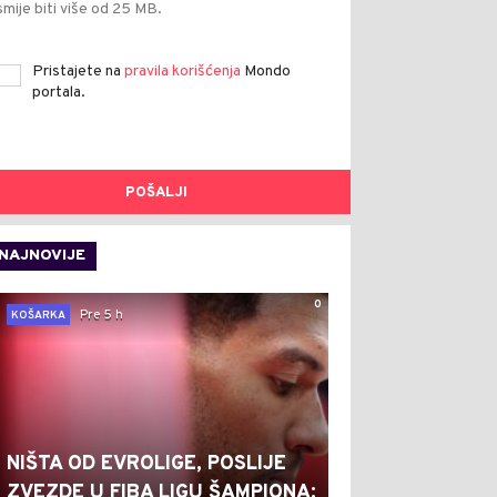
smije biti više od 25 MB.
Pristajete na
pravila korišćenja
Mondo
portala.
POŠALJI
NAJNOVIJE
0
Pre 5 h
KOŠARKA
NIŠTA OD EVROLIGE, POSLIJE
ZVEZDE U FIBA LIGU ŠAMPIONA: