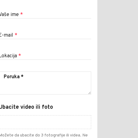
Vaše ime
*
E-mail
*
Lokacija
*
Ubacite video ili foto
Možete da ubacite do 3 fotografije ili videa. Ne