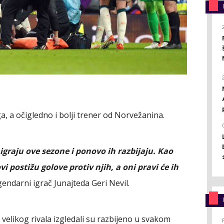
a, a očigledno i bolji trener od Norvežanina.
 igraju ove sezone i ponovo ih razbijaju. Kao
i postižu golove protiv njih, a oni pravi će ih
gendarni igrač Junajteda Geri Nevil.
iv velikog rivala izgledali su razbijeno u svakom