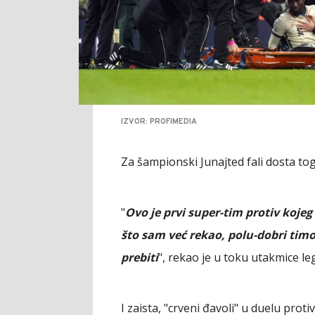
IZVOR: PROFIMEDIA
Za šampionski Junajted fali dosta tog
"
Ovo je prvi super-tim protiv kojeg
što sam već rekao, polu-dobri timov
prebiti
", rekao je u toku utakmice le
I zaista, "crveni đavoli" u duelu prot