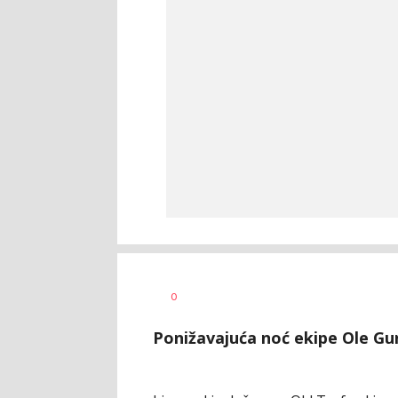
Dragan
AUTOR
0
Šutvić
Ponižavajuća noć ekipe Ole Gun