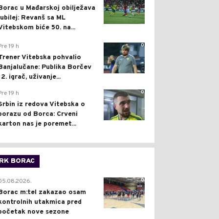
Borac u Mađarskoj obilježava
jubilej: Revanš sa ML
Vitebskom biće 50. na...
0
Pre 19 h
Trener Vitebska pohvalio
Banjalučane: Publika Borčev
12. igrač, uživanje...
0
Pre 19 h
Srbin iz redova Vitebska o
porazu od Borca: Crveni
karton nas je poremet...
RK BORAC
0
05.08.2026.
Borac m:tel zakazao osam
kontrolnih utakmica pred
početak nove sezone