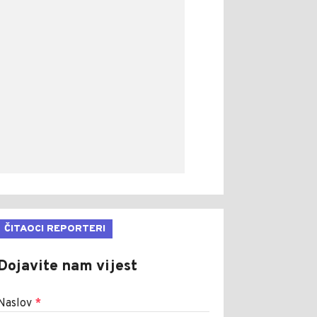
ČITAOCI REPORTERI
Dojavite nam vijest
Naslov
*