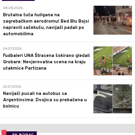
0
08.08.2026.
Brutalna tuča huligana na
zagrebačkom aerodromu! Bed Blu Bojsi
napravili sačekušu, navijači padali po
automobilima
0
24.07.2026.
Fudbaleri UNA Štrasena šokirano gledali
Grobare: Nevjerovatna scena na kraju
utakmice Partizana
0
22.07.2026.
Navijači pucali na autobus sa
Argentincima: Dvojica su prebačena u
bolnicu