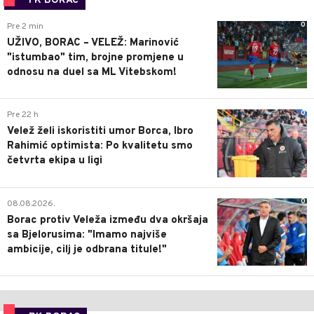
FK BORAC
0
Pre 2 min
UŽIVO, BORAC – VELEŽ: Marinović
"istumbao" tim, brojne promjene u
odnosu na duel sa ML Vitebskom!
0
Pre 22 h
Velež želi iskoristiti umor Borca, Ibro
Rahimić optimista: Po kvalitetu smo
četvrta ekipa u ligi
0
08.08.2026.
Borac protiv Veleža između dva okršaja
sa Bjelorusima: "Imamo najviše
ambicije, cilj je odbrana titule!"