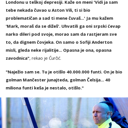
Londonu u teškoj depresiji. Kaže on meni 'Vidi ja sam
tebe nekada čuvao u Aston Vili, ti si bio
problematičan a sad ti mene čuvaš...' Ja mu kažem
'Mark, moraš da se dižeš'. Uhvatili ga oni srpski ćevap
narko dileri pod svoje, morao sam da rastjeram sve
to, da dignem čovjeka. On samo o Sofiji Anderton
misli, gleda neke rijalitije... Opasna je ona, opasna
zavodnica"
, rekao je Ćurčić.
"Naježio sam se. Tu je otišlo 40.000.000 funti. On je bio
golman Mančester junajteda, golman Čelsija... 40
miliona funti keša je nestalo, otišlo."