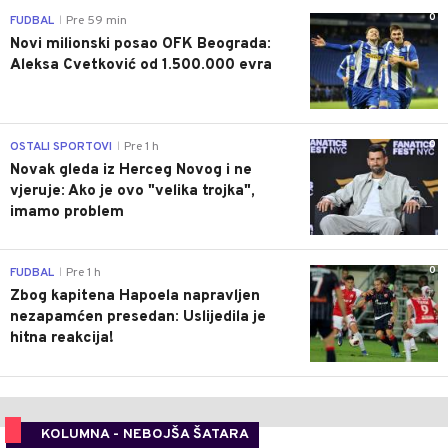
0
FUDBAL
Pre 59 min
|
Novi milionski posao OFK Beograda:
Aleksa Cvetković od 1.500.000 evra
0
OSTALI SPORTOVI
Pre 1 h
|
Novak gleda iz Herceg Novog i ne
vjeruje: Ako je ovo "velika trojka",
imamo problem
0
FUDBAL
Pre 1 h
|
Zbog kapitena Hapoela napravljen
nezapamćen presedan: Uslijedila je
hitna reakcija!
KOLUMNA - NEBOJŠA ŠATARA