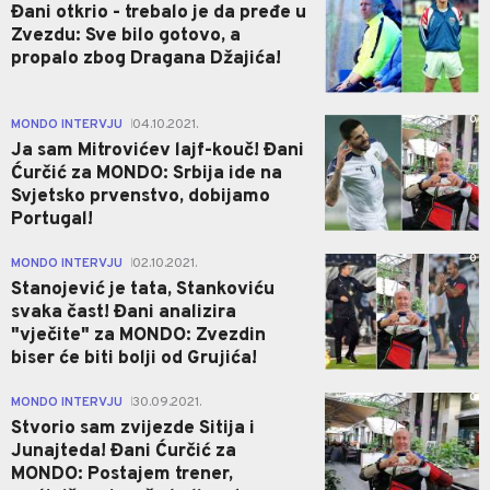
Đani otkrio - trebalo je da pređe u
Zvezdu: Sve bilo gotovo, a
propalo zbog Dragana Džajića!
0
MONDO INTERVJU
04.10.2021.
|
Ja sam Mitrovićev lajf-kouč! Đani
Ćurčić za MONDO: Srbija ide na
Svjetsko prvenstvo, dobijamo
Portugal!
0
MONDO INTERVJU
02.10.2021.
|
Stanojević je tata, Stankoviću
svaka čast! Đani analizira
"vječite" za MONDO: Zvezdin
biser će biti bolji od Grujića!
0
MONDO INTERVJU
30.09.2021.
|
Stvorio sam zvijezde Sitija i
Junajteda! Đani Ćurčić za
MONDO: Postajem trener,