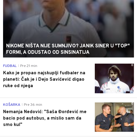
NIKOME NIŠTA NIJE SUMNJIVO? JANIK SINER U "TOP"
FORMI, A ODUSTAO OD SINSINATIJA
0
FUDBAL
Pre 21 min
|
Kako je propao najskuplji fudbaler na
planeti: Čak je i Dejo Savićević digao
ruke od njega
0
KOŠARKA
Pre 36 min
|
Nemanja Nedović: "Saša Đorđević me
bacio pod autobus, a mislio sam da
smo kul"