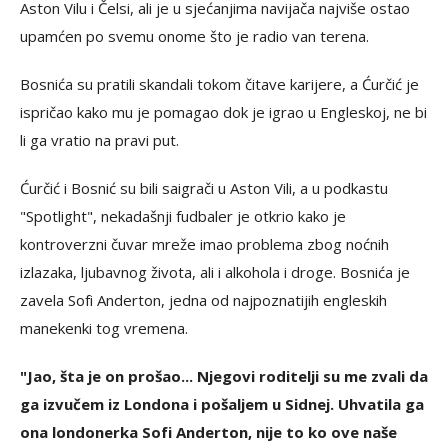
Aston Vilu i Čelsi, ali je u sjećanjima navijača najviše ostao
upamćen po svemu onome što je radio van terena.
Bosnića su pratili skandali tokom čitave karijere, a Ćurčić je
ispričao kako mu je pomagao dok je igrao u Engleskoj, ne bi
li ga vratio na pravi put.
Ćurčić i Bosnić su bili saigrači u Aston Vili, a u podkastu
"Spotlight", nekadašnji fudbaler je otkrio kako je
kontroverzni čuvar mreže imao problema zbog noćnih
izlazaka, ljubavnog života, ali i alkohola i droge. Bosnića je
zavela Sofi Anderton, jedna od najpoznatijih engleskih
manekenki tog vremena.
"Jao, šta je on prošao... Njegovi roditelji su me zvali da
ga izvučem iz Londona i pošaljem u Sidnej. Uhvatila ga
ona londonerka Sofi Anderton, nije to ko ove naše