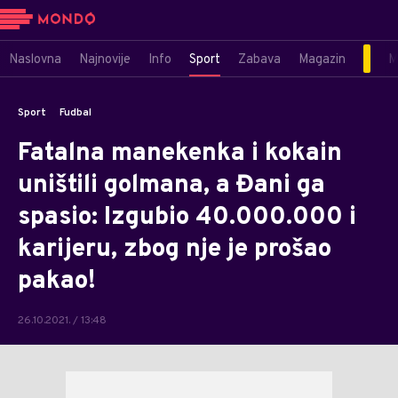
Naslovna
Najnovije
Info
Sport
Zabava
Magazin
M
Sport
Fudbal
Fatalna manekenka i kokain
uništili golmana, a Đani ga
spasio: Izgubio 40.000.000 i
karijeru, zbog nje je prošao
pakao!
26.10.2021. / 13:48