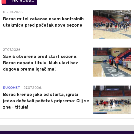
RK BORAC
0
05.08.2026.
Borac m:tel zakazao osam kontrolnih
utakmica pred početak nove sezone
0
27.07.2026.
Savić otvoreno pred start sezone:
Borac napada titulu, klub ulazi bez
dugova prema igračima!
0
RUKOMET
27.07.2026.
|
Borac krenuo jako od starta, igrači
jedva dočekali početak priprema: Cilj se
zna - titula!