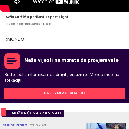
Saša Ćurčić u podkastu Sport Light
IZVOR: YOUTUBE/SPORT LIGHT
(MONDO)
Naše vijesti ne morate da provjeravate
Budite bolje informisani od drugih, preuzmite Mondo mobilnu
aplikaciju
PREUZMI APLIKACIJU
MOŽDA ĆE VAS ZANIMATI
0
NIJE SE DESILO
23.10.2021.
|