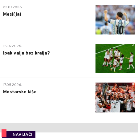
0
23.07.2026.
Mesi(ja)
2
15.07.2026.
Ipak valja bez kralja?
0
17.05.2026.
Mostarske kiše
NAVIJAČI