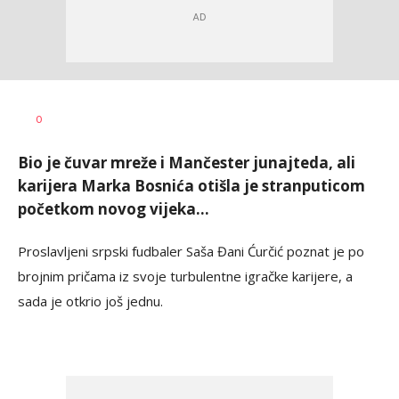
Nebojša
AUTOR
0
Šatara
Bio je čuvar mreže i Mančester junajteda, ali
karijera Marka Bosnića otišla je stranputicom
početkom novog vijeka...
Proslavljeni srpski fudbaler Saša Đani Ćurčić poznat je po
brojnim pričama iz svoje turbulentne igračke karijere, a
sada je otkrio još jednu.