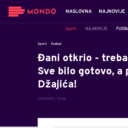
NASLOVNA
NAJNOVIJE
Sport:
NAJNOVIJE
FUDB
Sport
Fudbal
Đani otkrio - treb
Sve bilo gotovo, a
Džajića!
23.10.2021. / 12:36