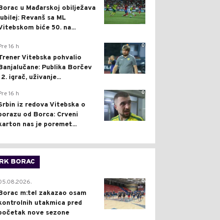
Borac u Mađarskoj obilježava
jubilej: Revanš sa ML
Vitebskom biće 50. na...
0
Pre 16 h
Trener Vitebska pohvalio
Banjalučane: Publika Borčev
12. igrač, uživanje...
0
Pre 16 h
Srbin iz redova Vitebska o
porazu od Borca: Crveni
karton nas je poremet...
RK BORAC
0
05.08.2026.
Borac m:tel zakazao osam
kontrolnih utakmica pred
početak nove sezone