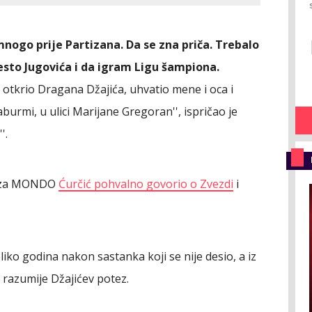
nogo prije Partizana. Da se zna priča. Trebalo
sto Jugovića i da igram Ligu šampiona.
je otkrio Dragana Džajića, uhvatio mene i oca i
urmi, u ulici Marijane Gregoran'', ispričao je
'.
uu za MONDO
Ćurčić pohvalno govorio o Zvezdi
i
iko godina nakon sastanka koji se nije desio, a iz
a razumije Džajićev potez.