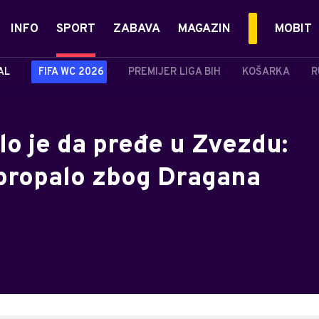
INFO
SPORT
ZABAVA
MAGAZIN
MOBIT
AL
FIFA WC 2026
PREMIJER LIGA BIH
KOŠARKA
R
alo je da pređe u Zvezdu:
 propalo zbog Dragana