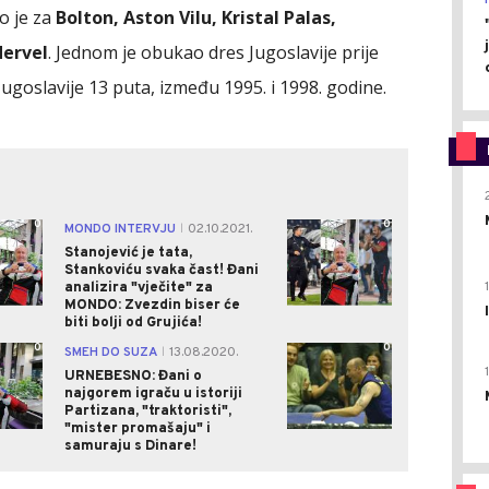
o je za
Bolton, Aston Vilu, Kristal Palas,
dervel
. Jednom je obukao dres Jugoslavije prije
Jugoslavije 13 puta, između 1995. i 1998. godine.
0
0
MONDO INTERVJU
02.10.2021.
|
Stanojević je tata,
Stankoviću svaka čast! Đani
analizira "vječite" za
MONDO: Zvezdin biser će
biti bolji od Grujića!
0
0
SMEH DO SUZA
13.08.2020.
|
URNEBESNO: Đani o
najgorem igraču u istoriji
Partizana, "traktoristi",
"mister promašaju" i
samuraju s Dinare!