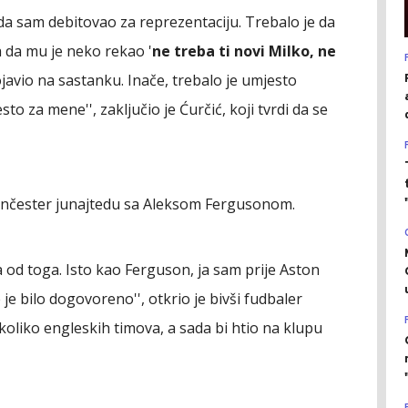
ada sam debitovao za reprezentaciju. Trebalo je da
 da mu je neko rekao '
ne treba ti novi Milko, ne
pojavio na sastanku. Inače, trebalo je umjesto
to za mene'', zaključio je Ćurčić, koji tvrdi da se
 Mančester junajtedu sa Aleksom Fergusonom.
ta od toga. Isto kao Ferguson, ja sam prije Aston
je bilo dogovoreno'', otkrio je bivši fudbaler
ekoliko engleskih timova, a sada bi htio na klupu