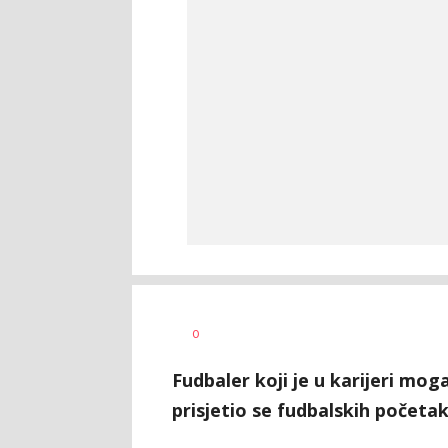
Dragan
AUTOR
0
Šutvić
Fudbaler koji je u karijeri mo
prisjetio se fudbalskih početak