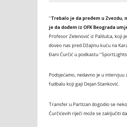
''
Trebalo je da pređem u Zvezdu, m
je da dođem iz OFK Beograda umje
Profesor Zelenović iz Palilulca, koji 
doveo nas pred Džajinu kuću na Karab
Đani Ćurčić u podkastu ''SportLights'
Podsjećamo, nedavno je u intervj
fudbalu koji gaji Dejan Stanković.
Transfer u Partizan dogodio se nekol
Ćurčićevih riječi može se zaključiti d