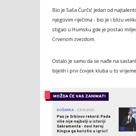
Bio je Saša Ćurčić jedan od najtalento
njegovim riječima - bio je i blizu vel
stigao u Humsku gde je postao miljen
Crvenom zvezdom.
Ostalo je samo da se nađe na sastan
bijelih i prvi čovjek kluba u to vrijeme
MOŽDA ĆE VAS ZANIMATI
KOŠARKA
23.10.2021.
|
Pao je Srbinov rekord: Peđa
više nije najbolji u istoriji
Sakramenta - novi heroj
Kingsa ga koristio u igrici!