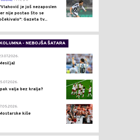
FUDBAL
Pre 3 h
"Vlahović je još nezaposlen
jer nije postao što se
očekivalo": Gazeta tv...
KOLUMNA - NEBOJŠA ŠATARA
0
23.07.2026.
Mesi(ja)
2
15.07.2026.
Ipak valja bez kralja?
0
17.05.2026.
Mostarske kiše