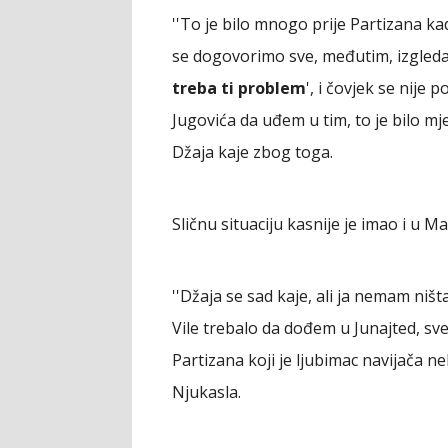
''To je bilo mnogo prije Partizana k
se dogovorimo sve, međutim, izgleda
treba ti problem
', i čovjek se nije 
Jugovića da uđem u tim, to je bilo mjes
Džaja kaje zbog toga.
Sličnu situaciju kasnije je imao i u
''Džaja se sad kaje, ali ja nemam niš
Vile trebalo da dođem u Junajted, sve 
Partizana koji je ljubimac navijača n
Njukasla.