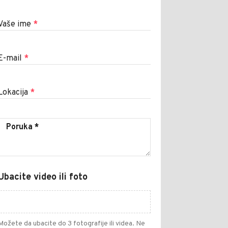
Vaše ime
*
E-mail
*
Lokacija
*
Ubacite video ili foto
Možete da ubacite do 3 fotografije ili videa. Ne