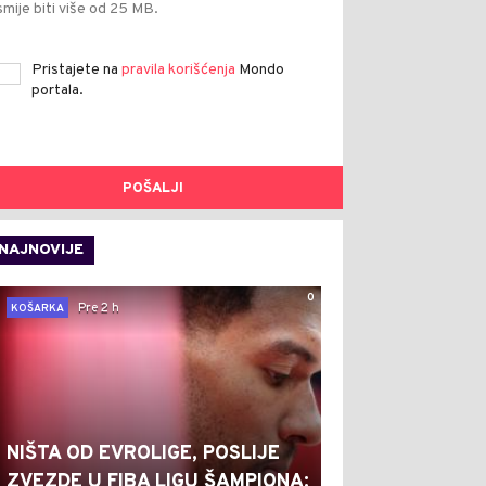
smije biti više od 25 MB.
Pristajete na
pravila korišćenja
Mondo
portala.
POŠALJI
NAJNOVIJE
0
Pre 2 h
KOŠARKA
NIŠTA OD EVROLIGE, POSLIJE
ZVEZDE U FIBA LIGU ŠAMPIONA: