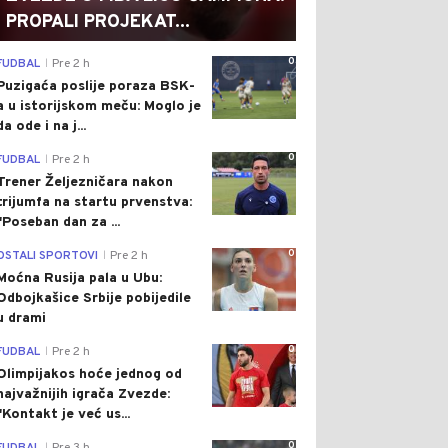
PROPALI PROJEKAT...
0
FUDBAL
Pre 2 h
|
Puzigaća poslije poraza BSK-
a u istorijskom meču: Moglo je
da ode i na j...
0
FUDBAL
Pre 2 h
|
Trener Željezničara nakon
trijumfa na startu prvenstva:
"Poseban dan za ...
0
OSTALI SPORTOVI
Pre 2 h
|
Moćna Rusija pala u Ubu:
Odbojkašice Srbije pobijedile
u drami
0
FUDBAL
Pre 2 h
|
Olimpijakos hoće jednog od
najvažnijih igrača Zvezde:
"Kontakt je već us...
0
|