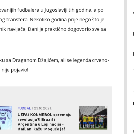
vanijih fudbalera u Jugoslaviji tih godina, a po
ikog transfera. Nekoliko godina prije nego što je
ik navijača, Đani je praktično dogovorio sve sa
ku sa Draganom Džajićem, ali se legenda crveno-
 nije pojavio!
0
0
FUDBAL
23.10.2021.
|
UEFA i KONMEBOL spremaju
revoluciju?! Brazil i
Argentina u Ligi nacija -
Italijani kažu: Moguće je!