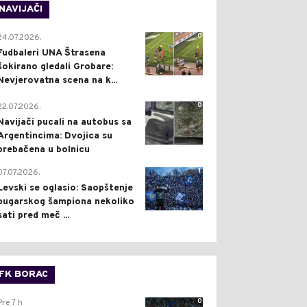
NAVIJAČI
0
24.07.2026.
Fudbaleri UNA Štrasena
šokirano gledali Grobare:
Nevjerovatna scena na k...
0
22.07.2026.
Navijači pucali na autobus sa
Argentincima: Dvojica su
prebačena u bolnicu
1
07.07.2026.
Levski se oglasio: Saopštenje
bugarskog šampiona nekoliko
sati pred meč ...
FK BORAC
0
Pre 7 h