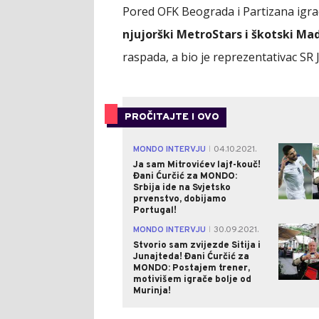
Pored OFK Beograda i Partizana igra
njujorški MetroStars i škotski Ma
raspada, a bio je reprezentativac SR 
PROČITAJTE I OVO
MONDO INTERVJU
04.10.2021.
|
Ja sam Mitrovićev lajf-kouč!
Đani Ćurčić za MONDO:
Srbija ide na Svjetsko
prvenstvo, dobijamo
Portugal!
MONDO INTERVJU
30.09.2021.
|
Stvorio sam zvijezde Sitija i
Junajteda! Đani Ćurčić za
MONDO: Postajem trener,
motivišem igrače bolje od
Murinja!