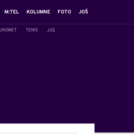
M:TEL
KOLUMNE
FOTO
JOŠ
UKOMET
TENIS
JOŠ