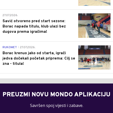
0
27.07.2026.
Savić otvoreno pred start sezone:
Borac napada titulu, klub ulazi bez
dugova prema igračima!
0
RUKOMET
27.07.2026.
|
Borac krenuo jako od starta, igrači
jedva dočekali početak priprema: Cilj se
zna - titula!
PREUZMI NOVU MONDO APLIKACIJU
Savršen spoj vijesti i zabave.