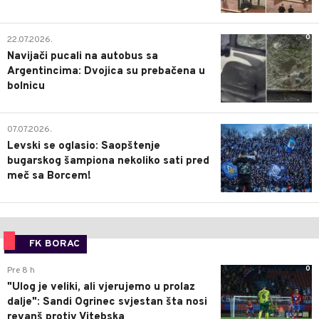
0
22.07.2026.
Navijači pucali na autobus sa
Argentincima: Dvojica su prebačena u
bolnicu
1
07.07.2026.
Levski se oglasio: Saopštenje
bugarskog šampiona nekoliko sati pred
meč sa Borcem!
FK BORAC
0
Pre 8 h
"Ulog je veliki, ali vjerujemo u prolaz
dalje": Sandi Ogrinec svjestan šta nosi
revanš protiv Vitebska