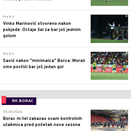
0
Pre 8 h
Vinko Marinović otvoreno nakon
pobjede: Ostaje žal za bar još jednim
golom
0
Pre 8 h
Savić nakon "minimalca" Borca: Morali
smo postići bar još jedan gol
RK BORAC
0
05.08.2026.
Borac m:tel zakazao osam kontrolnih
utakmica pred početak nove sezone