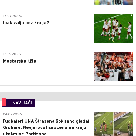
2
15.07.2026.
Ipak valja bez kralja?
0
17.05.2026.
Mostarske kiše
NAVIJAČI
0
24.07.2026.
Fudbaleri UNA Štrasena šokirano gledali
Grobare: Nevjerovatna scena na kraju
utakmice Partizana