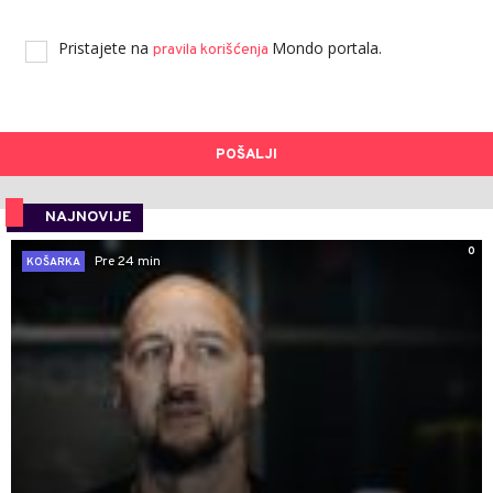
Pristajete na
Mondo portala.
pravila korišćenja
POŠALJI
NAJNOVIJE
0
Pre 24 min
KOŠARKA