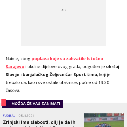
Naime, zbog
poplava koje su zahvatile Istočno
Sarajevo
i okolne dijelove ovog grada, odgođen je
okršaj
Slavije i banjalučkog Željezničar Sport tima
, koji je
trebalo da, kao i sve ostale utakmice, počne od 13.30
časova.
MOŽDA ĆE VAS ZANIMATI
0
FUDBAL
05.11.2021.
|
Zrinjski ima slabosti, cilj je da ih