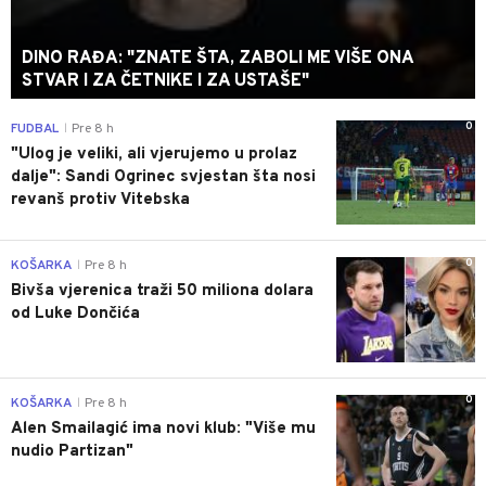
DINO RAĐA: "ZNATE ŠTA, ZABOLI ME VIŠE ONA
STVAR I ZA ČETNIKE I ZA USTAŠE"
0
FUDBAL
Pre 8 h
|
"Ulog je veliki, ali vjerujemo u prolaz
dalje": Sandi Ogrinec svjestan šta nosi
revanš protiv Vitebska
0
KOŠARKA
Pre 8 h
|
Bivša vjerenica traži 50 miliona dolara
od Luke Dončića
0
KOŠARKA
Pre 8 h
|
Alen Smailagić ima novi klub: "Više mu
nudio Partizan"