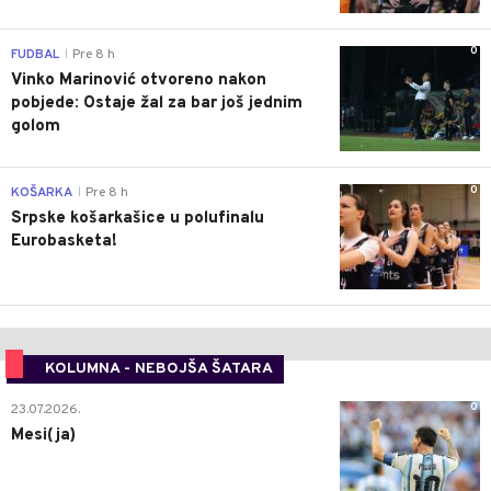
0
FUDBAL
Pre 8 h
|
Vinko Marinović otvoreno nakon
pobjede: Ostaje žal za bar još jednim
golom
0
KOŠARKA
Pre 8 h
|
Srpske košarkašice u polufinalu
Eurobasketa!
KOLUMNA - NEBOJŠA ŠATARA
0
23.07.2026.
Mesi(ja)