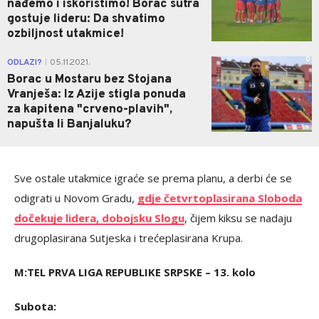
nađemo i iskoristimo! Borac sutra
gostuje lideru: Da shvatimo
ozbiljnost utakmice!
0
ODLAZI?
05.11.2021.
|
Borac u Mostaru bez Stojana
Vranješa: Iz Azije stigla ponuda
za kapitena "crveno-plavih",
napušta li Banjaluku?
Sve ostale utakmice igraće se prema planu, a derbi će se
odigrati u Novom Gradu,
gdje četvrtoplasirana Sloboda
dočekuje lidera, dobojsku Slogu
, čijem kiksu se nadaju
drugoplasirana Sutjeska i trećeplasirana Krupa.
M:TEL PRVA LIGA REPUBLIKE SRPSKE – 13. kolo
Subota: