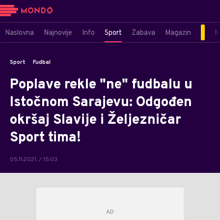
Naslovna
Najnovije
Info
Sport
Zabava
Magazin
M
Sport
Fudbal
Poplave rekle "ne" fudbalu u
Istočnom Sarajevu: Odgođen
okršaj Slavije i Željezničar
Sport tima!
05.11.2021. / 15:03