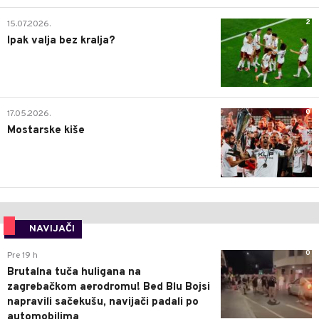
2
15.07.2026.
Ipak valja bez kralja?
0
17.05.2026.
Mostarske kiše
NAVIJAČI
0
Pre 19 h
Brutalna tuča huligana na
zagrebačkom aerodromu! Bed Blu Bojsi
napravili sačekušu, navijači padali po
automobilima