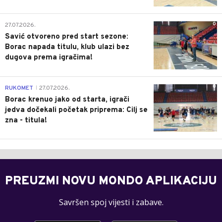
0
27.07.2026.
Savić otvoreno pred start sezone:
Borac napada titulu, klub ulazi bez
dugova prema igračima!
0
RUKOMET
27.07.2026.
|
Borac krenuo jako od starta, igrači
jedva dočekali početak priprema: Cilj se
zna - titula!
PREUZMI NOVU MONDO APLIKACIJU
Savršen spoj vijesti i zabave.