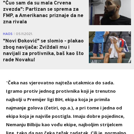
"Čuo sam da su mala Crvena
zvezda": Partizan se sprema za
FMP, a Amerikanac priznaje da ne
zna rivala
0
HAOS
05.11.2021.
|
"Novi Đoković" se slomio - plakao
zbog navijača: Zviždali mu i
navijali za protivnika, baš kao što
rade Novaku!
"
Čeka nas vjerovatno najteža utakmica do sada.
Igramo protiv jednog protivnika koji je trenutno
najbolji u Premijer ligi BiH, ekipa koja je primila
najmanje golova (četiri, op.a.), a pri tome i jedna od
ekipa koja je najviše postigla. Imaju dobre pojedince,
Nemanju Bilbiju kao vođu ekipe, najboljim strijelcem
lige, tako da nas čeka težak zadatak. Cilj je, normalno,