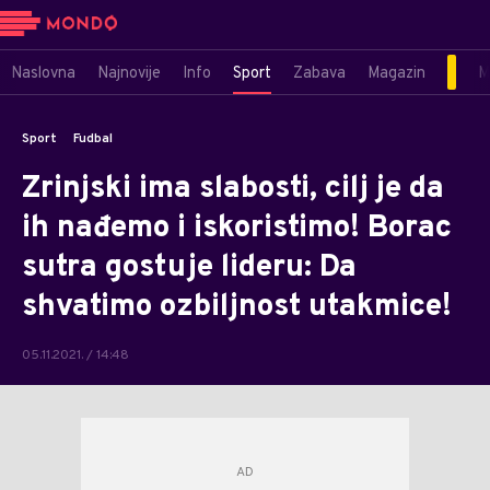
Naslovna
Najnovije
Info
Sport
Zabava
Magazin
M
Sport
Fudbal
Zrinjski ima slabosti, cilj je da
ih nađemo i iskoristimo! Borac
sutra gostuje lideru: Da
shvatimo ozbiljnost utakmice!
05.11.2021. / 14:48