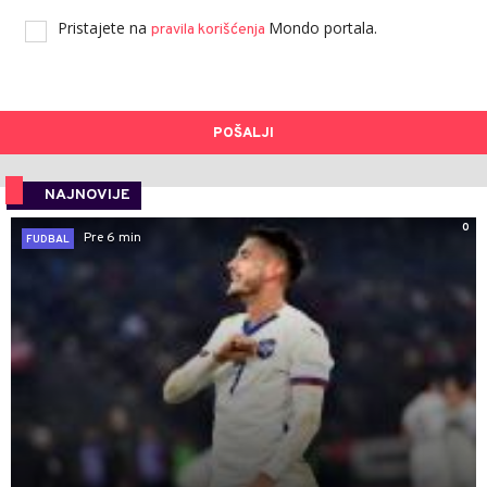
Pristajete na
Mondo portala.
pravila korišćenja
POŠALJI
NAJNOVIJE
0
Pre 6 min
FUDBAL