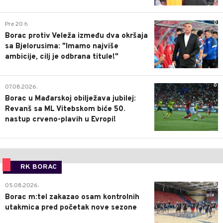
0
Pre 20 h
Borac protiv Veleža između dva okršaja
sa Bjelorusima: "Imamo najviše
ambicije, cilj je odbrana titule!"
0
07.08.2026.
Borac u Mađarskoj obilježava jubilej:
Revanš sa ML Vitebskom biće 50.
nastup crveno-plavih u Evropi!
RK BORAC
0
05.08.2026.
Borac m:tel zakazao osam kontrolnih
utakmica pred početak nove sezone