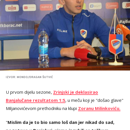
IZVOR: MONDO/DRAGAN ŠUTVIĆ
U prvom dijelu sezone,
Zrinjski je deklasirao
Banjalučane rezultatom 1:5
, u meču koji je "došao glave"
Miljanovićevom prethodniku na klupi
Zoranu Milinkoviću.
"
Mislim da je to bio samo loš dan jer nikad do sad,