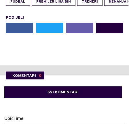
FUDBAL
PREMIJER LIGA BIH
TRENERI
NEMANJA M
PODIJELI
KOMENTARI
0
SVI KOMENTARI
Upiši ime