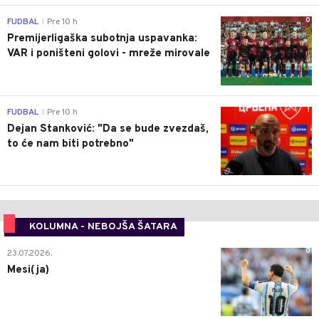
0
FUDBAL
Pre 10 h
|
Premijerligaška subotnja uspavanka:
VAR i poništeni golovi - mreže mirovale
1
FUDBAL
Pre 10 h
|
Dejan Stanković: "Da se bude zvezdaš,
to će nam biti potrebno"
KOLUMNA - NEBOJŠA ŠATARA
0
23.07.2026.
Mesi(ja)