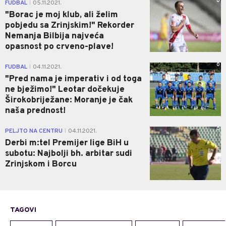
0
FUDBAL
05.11.2021.
|
"Borac je moj klub, ali želim
pobjedu sa Zrinjskim!" Rekorder
Nemanja Bilbija najveća
opasnost po crveno-plave!
0
FUDBAL
04.11.2021.
|
"Pred nama je imperativ i od toga
ne bježimo!" Leotar dočekuje
Širokobriježane: Moranje je čak
naša prednost!
0
PELJTO NA CENTRU
04.11.2021.
|
Derbi m:tel Premijer lige BiH u
subotu: Najbolji bh. arbitar sudi
Zrinjskom i Borcu
TAGOVI