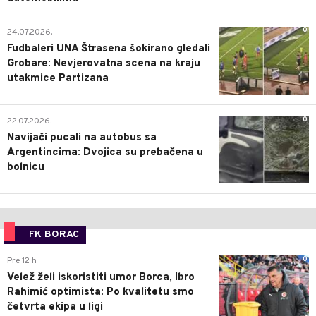
0
24.07.2026.
Fudbaleri UNA Štrasena šokirano gledali
Grobare: Nevjerovatna scena na kraju
utakmice Partizana
0
22.07.2026.
Navijači pucali na autobus sa
Argentincima: Dvojica su prebačena u
bolnicu
FK BORAC
0
Pre 12 h
Velež želi iskoristiti umor Borca, Ibro
Rahimić optimista: Po kvalitetu smo
četvrta ekipa u ligi