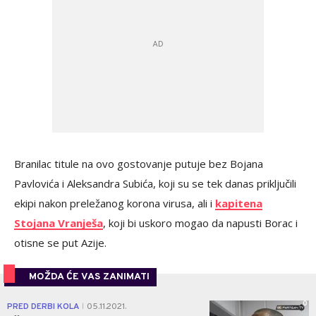
Branilac titule na ovo gostovanje putuje bez Bojana
Pavlovića i Aleksandra Subića, koji su se tek danas priključili
ekipi nakon preležanog korona virusa, ali i
kapitena
Stojana Vranješa
, koji bi uskoro mogao da napusti Borac i
otisne se put Azije.
MOŽDA ĆE VAS ZANIMATI
0
PRED DERBI KOLA
05.11.2021.
|