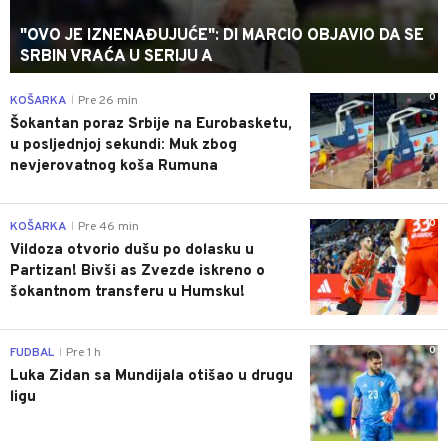
"OVO JE IZNENAĐUJUĆE": DI MARCIO OBJAVIO DA SE
SRBIN VRAĆA U SERIJU A
0
KOŠARKA
Pre 26 min
|
Šokantan poraz Srbije na Eurobasketu,
u posljednjoj sekundi: Muk zbog
nevjerovatnog koša Rumuna
0
KOŠARKA
Pre 46 min
|
Vildoza otvorio dušu po dolasku u
Partizan! Bivši as Zvezde iskreno o
šokantnom transferu u Humsku!
0
FUDBAL
Pre 1 h
|
Luka Zidan sa Mundijala otišao u drugu
ligu