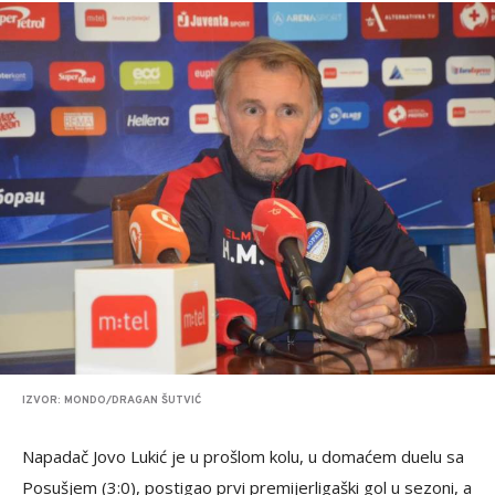
IZVOR: MONDO/DRAGAN ŠUTVIĆ
Napadač Jovo Lukić je u prošlom kolu, u domaćem duelu sa
Posušjem (3:0), postigao prvi premijerligaški gol u sezoni, a