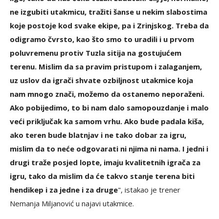
ne izgubiti utakmicu, tražiti šanse u nekim slabostima
koje postoje kod svake ekipe, pa i Zrinjskog. Treba da
odigramo čvrsto, kao što smo to uradili i u prvom
poluvremenu protiv Tuzla sitija na gostujućem
terenu. Mislim da sa pravim pristupom i zalaganjem,
uz uslov da igrači shvate ozbiljnost utakmice koja
nam mnogo znači, možemo da ostanemo neporaženi.
Ako pobijedimo, to bi nam dalo samopouzdanje i malo
veći priključak ka samom vrhu. Ako bude padala kiša,
ako teren bude blatnjav i ne tako dobar za igru,
mislim da to neće odgovarati ni njima ni nama. I jedni i
drugi traže posjed lopte, imaju kvalitetnih igrača za
igru, tako da mislim da će takvo stanje terena biti
hendikep i za jedne i za druge
", istakao je trener
Nemanja Miljanović u najavi utakmice.