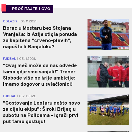
PROČITAJTE I OVO
0
ODLAZI?
05.11.2021.
|
Borac u Mostaru bez Stojana
Vranješa: Iz Azije stigla ponuda
za kapitena "crveno-plavih",
napušta li Banjaluku?
0
FUDBAL
05.11.2021.
|
"Ovaj meč može da nas odvede
tamo gdje smo sanjali!" Trener
Slobode više ne krije ambicije:
Imamo dogovor u svlačionici!
0
FUDBAL
05.11.2021.
|
"Gostovanje Leotaru nešto novo
za cijelu ekipu": Široki Brijeg u
subotu na Policama - igrači prvi
put tamo gostuju!