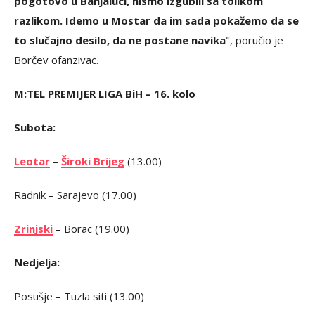
pogotovo u Banjaluci, nismo izgubili sa tolikom
razlikom. Idemo u Mostar da im sada pokažemo da se
to slučajno desilo, da ne postane navika
", poručio je
Borčev ofanzivac.
M:TEL PREMIJER LIGA BiH – 16. kolo
Subota:
Leotar
–
Široki Brijeg
(13.00)
Radnik – Sarajevo (17.00)
Zrinjski
– Borac (19.00)
Nedjelja:
Posušje – Tuzla siti (13.00)