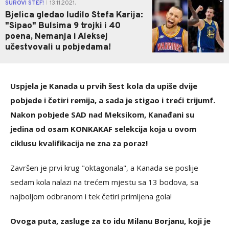
0
SUROVI STEF!
13.11.2021.
|
Bjelica gledao ludilo Stefa Karija:
"Sipao" Bulsima 9 trojki i 40
poena, Nemanja i Aleksej
učestvovali u pobjedama!
Uspjela je Kanada u prvih šest kola da upiše dvije
pobjede i četiri remija, a sada je stigao i treći trijumf.
Nakon pobjede SAD nad Meksikom, Kanađani su
jedina od osam KONKAKAF selekcija koja u ovom
ciklusu kvalifikacija ne zna za poraz!
Završen je prvi krug "oktagonala", a Kanada se poslije
sedam kola nalazi na trećem mjestu sa 13 bodova, sa
najboljom odbranom i tek četiri primljena gola!
Ovoga puta, zasluge za to idu Milanu Borjanu, koji je