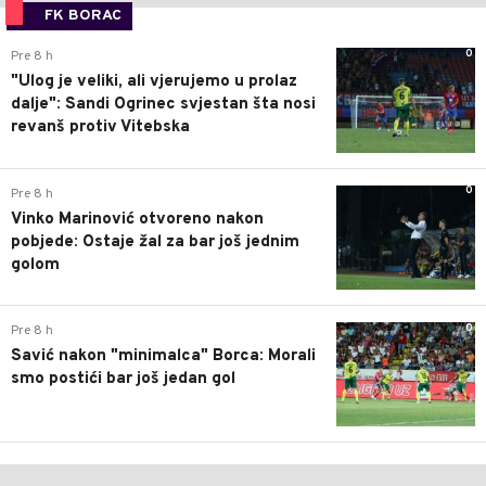
FK BORAC
0
Pre 8 h
"Ulog je veliki, ali vjerujemo u prolaz
dalje": Sandi Ogrinec svjestan šta nosi
revanš protiv Vitebska
0
Pre 8 h
Vinko Marinović otvoreno nakon
pobjede: Ostaje žal za bar još jednim
golom
0
Pre 8 h
Savić nakon "minimalca" Borca: Morali
smo postići bar još jedan gol