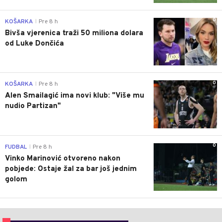
0
KOŠARKA
Pre 8 h
|
Bivša vjerenica traži 50 miliona dolara
od Luke Dončića
0
KOŠARKA
Pre 8 h
|
Alen Smailagić ima novi klub: "Više mu
nudio Partizan"
0
FUDBAL
Pre 8 h
|
Vinko Marinović otvoreno nakon
pobjede: Ostaje žal za bar još jednim
golom