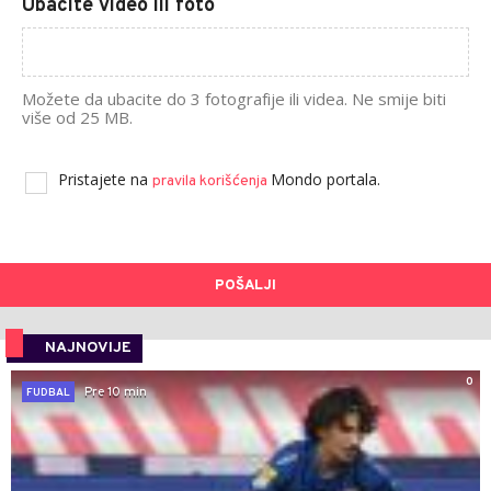
Ubacite video ili foto
Možete da ubacite do 3 fotografije ili videa. Ne smije biti
više od 25 MB.
Pristajete na
Mondo portala.
pravila korišćenja
POŠALJI
NAJNOVIJE
0
Pre 10 min
FUDBAL