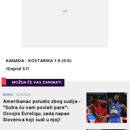
KANADA - KOSTARIKA 1:0 (0:0)
/Dejvid 57/
MOŽDA ĆE VAS ZANIMATI
0
BURA!
13.11.2021.
|
Amerikanac poludio zbog sudija -
"Sutra ću vam poslati pare":
Osvojio Evroligu, sada napao
Slovenca koji sudi u njoj!