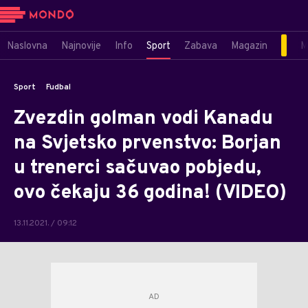
Naslovna
Najnovije
Info
Sport
Zabava
Magazin
M
Sport
Fudbal
Zvezdin golman vodi Kanadu
na Svjetsko prvenstvo: Borjan
u trenerci sačuvao pobjedu,
ovo čekaju 36 godina! (VIDEO)
13.11.2021. / 09:12