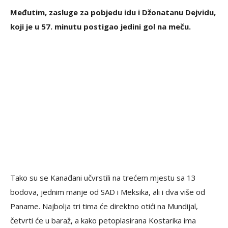
Međutim, zasluge za pobjedu idu i Džonatanu Dejvidu,
koji je u 57. minutu postigao jedini gol na meču.
Tako su se Kanađani učvrstili na trećem mjestu sa 13
bodova, jednim manje od SAD i Meksika, ali i dva više od
Paname. Najbolja tri tima će direktno otići na Mundijal,
četvrti će u baraž, a kako petoplasirana Kostarika ima