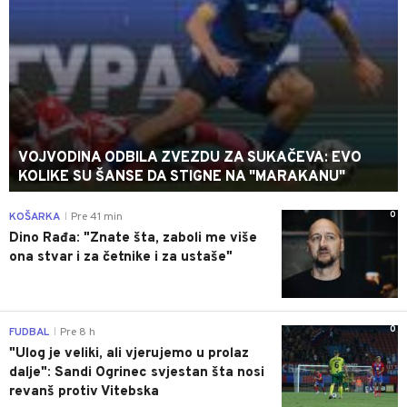
VOJVODINA ODBILA ZVEZDU ZA SUKAČEVA: EVO
KOLIKE SU ŠANSE DA STIGNE NA "MARAKANU"
0
KOŠARKA
Pre 41 min
|
Dino Rađa: "Znate šta, zaboli me više
ona stvar i za četnike i za ustaše"
0
FUDBAL
Pre 8 h
|
"Ulog je veliki, ali vjerujemo u prolaz
dalje": Sandi Ogrinec svjestan šta nosi
revanš protiv Vitebska