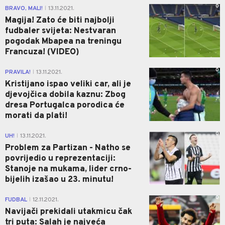
0
BRAVO, MALI!
13.11.2021.
|
Magija! Zato će biti najbolji
fudbaler svijeta: Nestvaran
pogodak Mbapea na treningu
Francuza! (VIDEO)
0
PRAVILA!
13.11.2021.
|
Kristijano ispao veliki car, ali je
djevojčica dobila kaznu: Zbog
dresa Portugalca porodica će
morati da plati!
0
UH!
13.11.2021.
|
Problem za Partizan - Natho se
povrijedio u reprezentaciji:
Stanoje na mukama, lider crno-
bijelih izašao u 23. minutu!
0
FUDBAL
12.11.2021.
|
Navijači prekidali utakmicu čak
tri puta: Salah je najveća