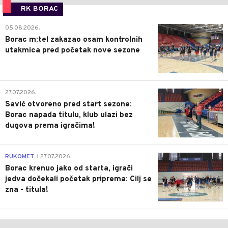
RK BORAC
0
05.08.2026.
Borac m:tel zakazao osam kontrolnih
utakmica pred početak nove sezone
0
27.07.2026.
Savić otvoreno pred start sezone:
Borac napada titulu, klub ulazi bez
dugova prema igračima!
0
RUKOMET
27.07.2026.
|
Borac krenuo jako od starta, igrači
jedva dočekali početak priprema: Cilj se
zna - titula!