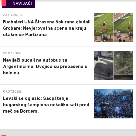
NAVIJAČI
0
24.07.2026.
Fudbaleri UNA Štrasena šokirano gledali
Grobare: Nevjerovatna scena na kraju
utakmice Partizana
0
22.07.2026.
Navijači pucali na autobus sa
Argentincima: Dvojica su prebačena u
bolnicu
1
07.07.2026.
Levski se oglasio: Saopštenje
bugarskog šampiona nekoliko sati pred
meč sa Borcem!