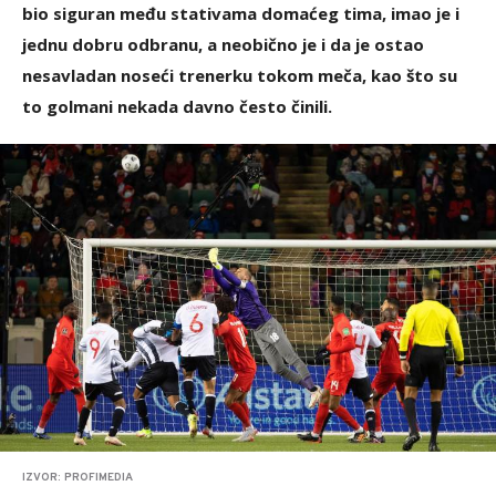
bio siguran među stativama domaćeg tima, imao je i
jednu dobru odbranu, a neobično je i da je ostao
nesavladan noseći trenerku tokom meča, kao što su
to golmani nekada davno često činili.
IZVOR: PROFIMEDIA