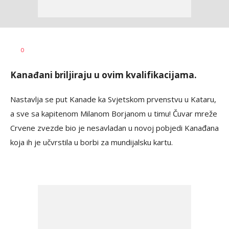
Dragan
AUTOR
0
Šutvić
Kanađani briljiraju u ovim kvalifikacijama.
Nastavlja se put Kanade ka Svjetskom prvenstvu u Kataru,
a sve sa kapitenom Milanom Borjanom u timu! Čuvar mreže
Crvene zvezde bio je nesavladan u novoj pobjedi Kanađana
koja ih je učvrstila u borbi za mundijalsku kartu.