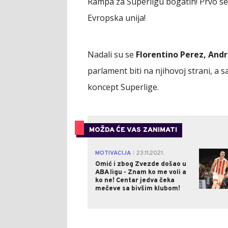
Rampa za Superligu bogatih! Prvo se 
Evropska unija!
Nadali su se
Florentino Perez, Andr
parlament biti na njihovoj strani, a 
koncept Superlige.
MOŽDA ĆE VAS ZANIMATI
MOTIVACIJA
23.11.2021.
|
Omić i zbog Zvezde došao u
ABA ligu - Znam ko me voli a
ko ne! Centar jedva čeka
mečeve sa bivšim klubom!