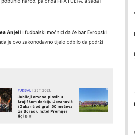
pobunio narod, pa onda FIFA i UEFA, a sada i
ea Anjeli
i fudbalski moćnici da će bar Evropski
sada je ovo zakonodavno tijelo odbilo da podrži
0
0
FUDBAL
23.11.2021.
|
Jubileji crveno-plavih u
krajiškom derbiju: Jovanović
i Zakarić odigrali 50 mečeva
za Borac u m:tel Premijer
ligi BiH!