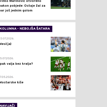
Vinko Marinović otvoreno
nakon pobjede: Ostaje žal za
bar još jednim golom
KOLUMNA - NEBOJŠA ŠATARA
0
23.07.2026.
Mesi(ja)
2
15.07.2026.
Ipak valja bez kralja?
0
17.05.2026.
Mostarske kiše
NAVIJAČI