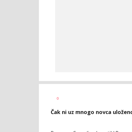
Dragan
AUTOR
0
Šutvić
Čak ni uz mnogo novca uloženog 