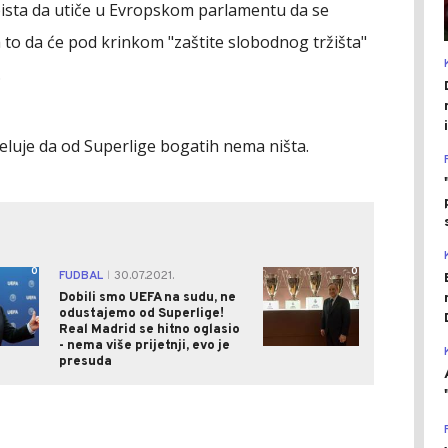
bista da utiče u Evropskom parlamentu da se
a to da će pod krinkom "zaštite slobodnog tržišta"
.
e deluje da od Superlige bogatih nema ništa.
0
0
FUDBAL
30.07.2021.
|
Dobili smo UEFA na sudu, ne
odustajemo od Superlige!
Real Madrid se hitno oglasio
- nema više prijetnji, evo je
presuda