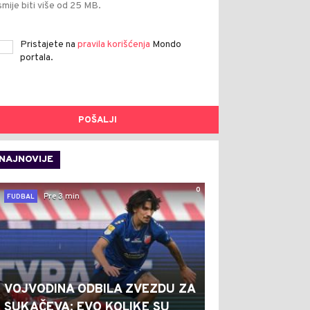
smije biti više od 25 MB.
Pristajete na
pravila korišćenja
Mondo
portala.
POŠALJI
NAJNOVIJE
0
Pre 3 min
FUDBAL
VOJVODINA ODBILA ZVEZDU ZA
SUKAČEVA: EVO KOLIKE SU