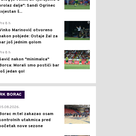
prolaz dalje": Sandi Ogrinec
svjestan š...
0
Pre 8 h
Vinko Marinović otvoreno
nakon pobjede: Ostaje žal za
bar još jednim golom
0
Pre 8 h
Savić nakon "minimalca"
Borca: Morali smo postići bar
još jedan gol
RK BORAC
0
05.08.2026.
Borac m:tel zakazao osam
kontrolnih utakmica pred
početak nove sezone