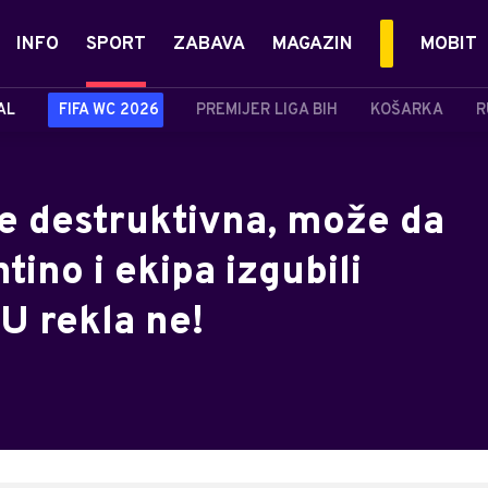
INFO
SPORT
ZABAVA
MAGAZIN
MOBIT
AL
FIFA WC 2026
PREMIJER LIGA BIH
KOŠARKA
R
je destruktivna, može da
ntino i ekipa izgubili
EU rekla ne!