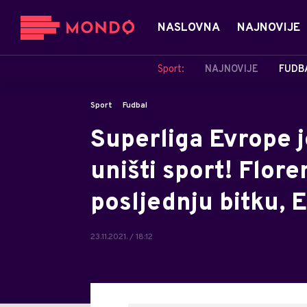
NASLOVNA
NAJNOVIJE
Sport:
NAJNOVIJE
FUDB
Sport
Fudbal
Superliga Evrope 
uništi sport! Flore
posljednju bitku, 
23.11.2021. / 18:12