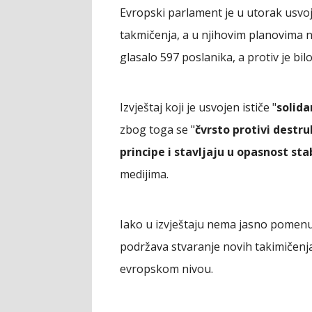
Evropski parlament je u utorak usvoj
takmičenja, a u njihovim planovima n
glasalo 597 poslanika, a protiv je bi
Izvještaj koji je usvojen ističe "
solida
zbog toga se "
čvrsto protivi destr
principe i stavljaju u opasnost stab
medijima.
Iako u izvještaju nema jasno pomenut
podržava stvaranje novih takimičenj
evropskom nivou.