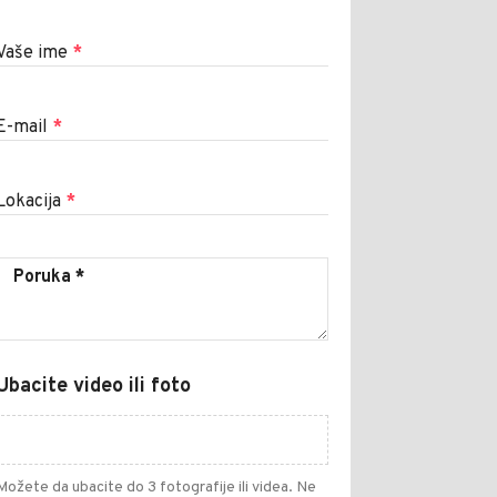
Vaše ime
*
E-mail
*
Lokacija
*
Ubacite video ili foto
Možete da ubacite do 3 fotografije ili videa. Ne