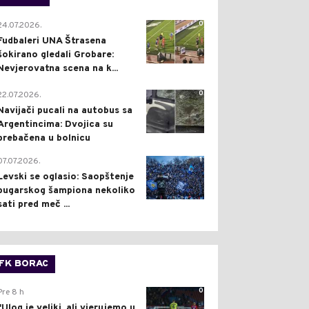
0
24.07.2026.
Fudbaleri UNA Štrasena
šokirano gledali Grobare:
Nevjerovatna scena na k...
0
22.07.2026.
Navijači pucali na autobus sa
Argentincima: Dvojica su
prebačena u bolnicu
1
07.07.2026.
Levski se oglasio: Saopštenje
bugarskog šampiona nekoliko
sati pred meč ...
FK BORAC
0
Pre 8 h
"Ulog je veliki, ali vjerujemo u