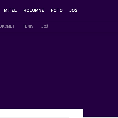
M:TEL
KOLUMNE
FOTO
JOŠ
UKOMET
TENIS
JOŠ