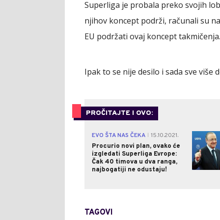
Superliga je probala preko svojih lo
njihov koncept podrži, računali su n
EU podržati ovaj koncept takmičenja
Ipak to se nije desilo i sada sve viš
PROČITAJTE I OVO:
EVO ŠTA NAS ČEKA
15.10.2021.
|
Procurio novi plan, ovako će
izgledati Superliga Evrope:
Čak 40 timova u dva ranga,
najbogatiji ne odustaju!
TAGOVI