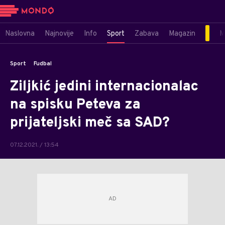
Naslovna
Najnovije
Info
Sport
Zabava
Magazin
M
Sport
Fudbal
Ziljkić jedini internacionalac
na spisku Peteva za
prijateljski meč sa SAD?
07.12.2021. / 13:54