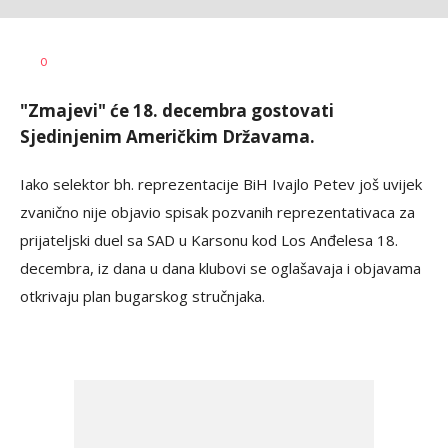
Bojan
AUTOR
0
Jakovljević
"Zmajevi" će 18. decembra gostovati
Sjedinjenim Američkim Državama.
Iako selektor bh. reprezentacije BiH Ivajlo Petev još uvijek
zvanično nije objavio spisak pozvanih reprezentativaca za
prijateljski duel sa SAD u Karsonu kod Los Anđelesa 18.
decembra, iz dana u dana klubovi se oglašavaja i objavama
otkrivaju plan bugarskog stručnjaka.