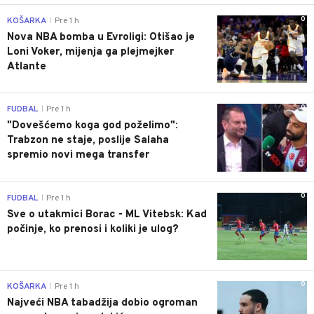
0
KOŠARKA
Pre 1 h
|
Nova NBA bomba u Evroligi: Otišao je
Loni Voker, mijenja ga plejmejker
Atlante
0
FUDBAL
Pre 1 h
|
"Dovešćemo koga god poželimo":
Trabzon ne staje, poslije Salaha
spremio novi mega transfer
0
FUDBAL
Pre 1 h
|
Sve o utakmici Borac - ML Vitebsk: Kad
počinje, ko prenosi i koliki je ulog?
0
KOŠARKA
Pre 1 h
|
Najveći NBA tabadžija dobio ogroman