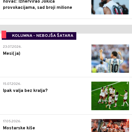
novac: Iznervirao Jokića
provokacijama, sad broji milione
KOLUMNA - NEBOJŠA ŠATARA
0
23.07.2026.
Mesi(ja)
2
15.07.2026.
Ipak valja bez kralja?
0
17.05.2026.
Mostarske kiše