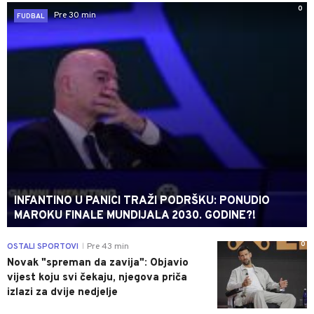
0
Pre 30 min
FUDBAL
INFANTINO U PANICI TRAŽI PODRŠKU: PONUDIO
MAROKU FINALE MUNDIJALA 2030. GODINE?!
0
OSTALI SPORTOVI
Pre 43 min
|
Novak "spreman da zavija": Objavio
vijest koju svi čekaju, njegova priča
izlazi za dvije nedjelje