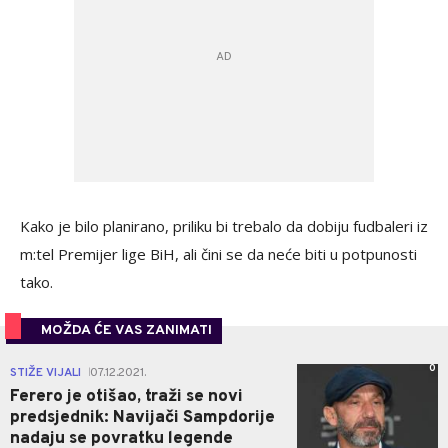
Kako je bilo planirano, priliku bi trebalo da dobiju fudbaleri iz
m:tel Premijer lige BiH, ali čini se da neće biti u potpunosti
tako.
MOŽDA ĆE VAS ZANIMATI
0
STIŽE VIJALI
07.12.2021.
|
Ferero je otišao, traži se novi
predsjednik: Navijači Sampdorije
nadaju se povratku legende