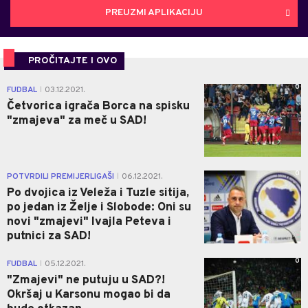
PREUZMI APLIKACIJU
PROČITAJTE I OVO
0
FUDBAL
03.12.2021.
|
Četvorica igrača Borca na spisku
"zmajeva" za meč u SAD!
0
POTVRDILI PREMIJERLIGAŠI
06.12.2021.
|
Po dvojica iz Veleža i Tuzle sitija,
po jedan iz Želje i Slobode: Oni su
novi "zmajevi" Ivajla Peteva i
putnici za SAD!
0
FUDBAL
05.12.2021.
|
"Zmajevi" ne putuju u SAD?!
Okršaj u Karsonu mogao bi da