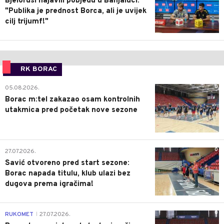
Bjelorusi najavili pobjedu u Banjaluci:
"Publika je prednost Borca, ali je uvijek
cilj trijumf!"
RK BORAC
0
05.08.2026.
Borac m:tel zakazao osam kontrolnih
utakmica pred početak nove sezone
0
27.07.2026.
Savić otvoreno pred start sezone:
Borac napada titulu, klub ulazi bez
dugova prema igračima!
0
RUKOMET
27.07.2026.
|