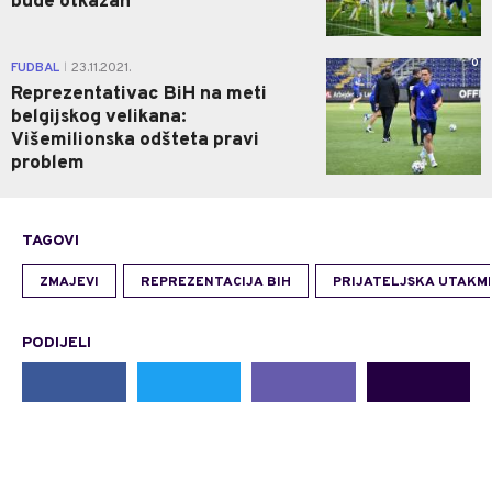
bude otkazan
0
FUDBAL
23.11.2021.
|
Reprezentativac BiH na meti
belgijskog velikana:
Višemilionska odšteta pravi
problem
TAGOVI
ZMAJEVI
REPREZENTACIJA BIH
PRIJATELJSKA UTAKM
PODIJELI