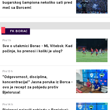
bugarskog šampiona nekoliko sati pred
meč sa Borcem!
FK BORAC
0
Pre 1 h
Sve o utakmici Borac - ML Vitebsk: Kad
počinje, ko prenosi i koliki je ulog?
0
Pre 13 h
"Odgovornost, disciplina,
koncentracija!" Jasna poruka iz Borca -
ovo je recept za pobjedu protiv
Bjelorusa!
0
Pre 14 h