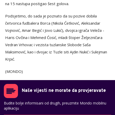
na 15 nastupa postigao šest golova.
Podsjetimo, do sada je poznato da su pozive dobila
četvorica fudbalera Borca (Nikola Ćetković, Aleksandar
Vojnović, Amar Begić i Jovo Lukić), dvojica igrača Veleža -
Haris Ovčina i Mehmed Ćosić, mladi štoper Željezničara
Vedran Vrhovac i vezista tuzlanske Slobode Saša
Maksimović, kao i dvojac iz Tuzle siti Ajdin Nukić i Sulejman
Krpić.
(MONDO)
Naše vijesti ne morate da provjeravate
Budite bolje informisani od drugih, preuzmite Mondo mobilnu
aplikaciju