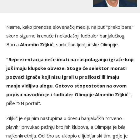
Naime, kako prenose slovenački mediji, na put "preko bare"
skoro sigurno krenuće i nekadašnji fudbaler banjalučkog
Borca
Almedin Ziljkić
, sada član ljubljanske Olimpije.
"Reprezentacija neće imati na raspolaganju igrače koji
još imaju klupske obveze. Stoga će selektor morati
pozvati igrače koji nisu igrali u prošlosti ili imaju
manje vidljivu ulogu. Gotovo stopostotan na ovom
popisu navodno je i fudbaler Olimpije Almedin Ziljkić"
,
piše "SN portal".
Ziljkić je sjajnim nastupima u dresu banjalučkih "crveno-
plavih" privukao pažnju brojnih klubova, a Olimpija je bila
najkonkretnija. Odlično se uklopio u ljubljanski tim, gdje je