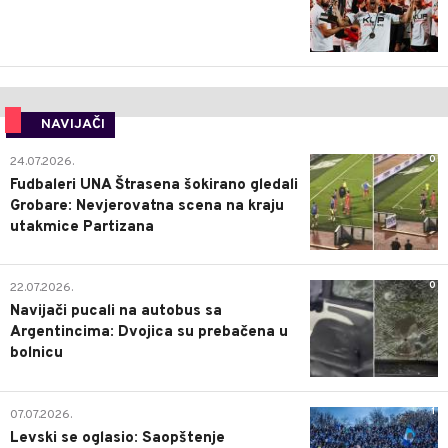
NAVIJAČI
0
24.07.2026.
Fudbaleri UNA Štrasena šokirano gledali
Grobare: Nevjerovatna scena na kraju
utakmice Partizana
0
22.07.2026.
Navijači pucali na autobus sa
Argentincima: Dvojica su prebačena u
bolnicu
1
07.07.2026.
Levski se oglasio: Saopštenje