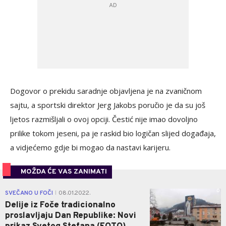
Dogovor o prekidu saradnje objavljena je na zvaničnom
sajtu, a sportski direktor Jerg Jakobs poručio je da su još
ljetos razmišljali o ovoj opciji. Čestić nije imao dovoljno
prilike tokom jeseni, pa je raskid bio logičan slijed događaja,
a vidjećemo gdje bi mogao da nastavi karijeru.
MOŽDA ĆE VAS ZANIMATI
0
SVEČANO U FOČI
08.01.2022.
|
Delije iz Foče tradicionalno
proslavljaju Dan Republike: Novi