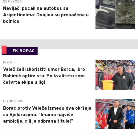
0
22.07.2026.
Navijači pucali na autobus sa
Argentincima: Dvojica su prebačena u
bolnicu
FK BORAC
0
Pre 17 h
Velež želi iskoristiti umor Borca, Ibro
Rahimić optimista: Po kvalitetu smo
četvrta ekipa u ligi
0
08.08.2026.
Borac protiv Veleža između dva okršaja
sa Bjelorusima: "Imamo najviše
ambicije, cilj je odbrana titule!"