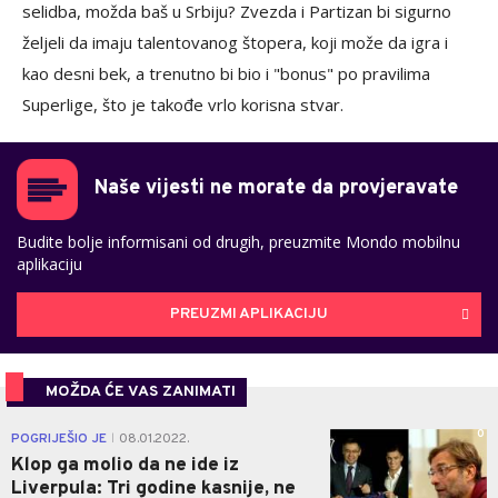
selidba, možda baš u Srbiju? Zvezda i Partizan bi sigurno
željeli da imaju talentovanog štopera, koji može da igra i
kao desni bek, a trenutno bi bio i "bonus" po pravilima
Superlige, što je takođe vrlo korisna stvar.
Naše vijesti ne morate da provjeravate
Budite bolje informisani od drugih, preuzmite Mondo mobilnu
aplikaciju
PREUZMI APLIKACIJU
MOŽDA ĆE VAS ZANIMATI
0
POGRIJEŠIO JE
08.01.2022.
|
Klop ga molio da ne ide iz
Liverpula: Tri godine kasnije, ne