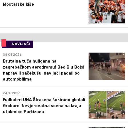
Mostarske kiše
NAVIJAČI
0
08.08.2026.
Brutalna tuča huligana na
zagrebačkom aerodromu! Bed Blu Bojsi
napravili sačekušu, navijači padali po
automobilima
0
24.07.2026.
Fudbaleri UNA Štrasena šokirano gledali
Grobare: Nevjerovatna scena na kraju
utakmice Partizana