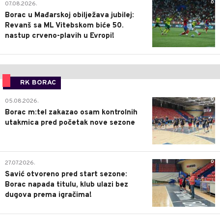
0
07.08.2026.
Borac u Mađarskoj obilježava jubilej:
Revanš sa ML Vitebskom biće 50.
nastup crveno-plavih u Evropi!
RK BORAC
0
05.08.2026.
Borac m:tel zakazao osam kontrolnih
utakmica pred početak nove sezone
0
27.07.2026.
Savić otvoreno pred start sezone:
Borac napada titulu, klub ulazi bez
dugova prema igračima!