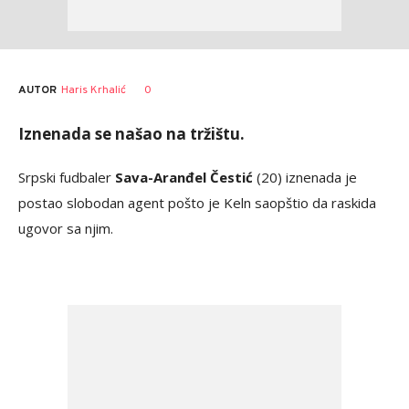
AUTOR
Haris Krhalić
0
Iznenada se našao na tržištu.
Srpski fudbaler
Sava-Aranđel Čestić
(20) iznenada je
postao slobodan agent pošto je Keln saopštio da raskida
ugovor sa njim.