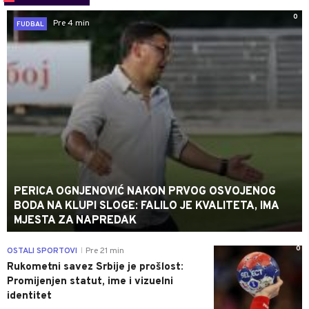
0
Pre 4 min
FUDBAL
PERICA OGNJENOVIĆ NAKON PRVOG OSVOJENOG
BODA NA KLUPI SLOGE: FALILO JE KVALITETA, IMA
MJESTA ZA NAPREDAK
0
OSTALI SPORTOVI
Pre 21 min
|
Rukometni savez Srbije je prošlost:
Promijenjen statut, ime i vizuelni
identitet