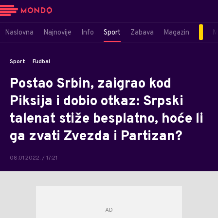
Naslovna
Najnovije
Info
Sport
Zabava
Magazin
M
Sport
Fudbal
Postao Srbin, zaigrao kod
Piksija i dobio otkaz: Srpski
talenat stiže besplatno, hoće li
ga zvati Zvezda i Partizan?
08.01.2022. / 17:21