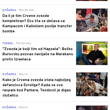
0
KOŠARKA
Pre 36 min
|
Da li je tim Crvene zvezde
kompletiran? Evo šta se dešava sa
Kampacom i Kalinićem poslije transfer
bombe
0
FUDBAL
Pre 52 min
|
"Zvezda je bolji tim od Hapoela": Boško
Đurovsku pozvao navijače na Marakanu
protiv Izraelaca
0
KOŠARKA
Pre 1 h
|
Kako je Crvena zvezda otela najboljeg
defanzivca Evrolige? Kada se sve
raspalo kod Parkera, Teodosić je digao
slušalicu
0
KOŠARKA
Pre 1 h
|