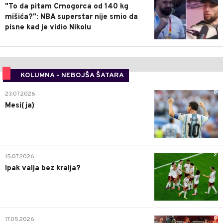
"To da pitam Crnogorca od 140 kg
mišića?": NBA superstar nije smio da
pisne kad je vidio Nikolu
KOLUMNA - NEBOJŠA ŠATARA
0
23.07.2026.
Mesi(ja)
2
15.07.2026.
Ipak valja bez kralja?
0
17.05.2026.