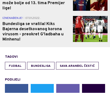
može bolje od 13. tima Premijer
lige!
0
IZNENAĐENJE!
07.01.2022.
|
Bundesliga se vratila! Kiks
Bajerna desetkovanog korona
virusom - preokret G'ladbaha u
Minhenu!
TAGOVI
FUDBAL
BUNDESLIGA
SAVA ARANĐEL ČESTIĆ
PODIJELI