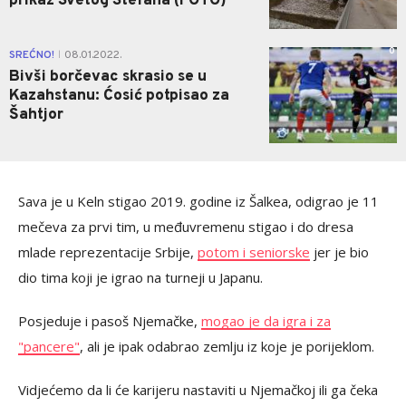
prikaz Svetog Stefana (FOTO)
0
SREĆNO!
08.01.2022.
|
Bivši borčevac skrasio se u
Kazahstanu: Ćosić potpisao za
Šahtjor
Sava je u Keln stigao 2019. godine iz Šalkea, odigrao je 11
mečeva za prvi tim, u međuvremenu stigao i do dresa
mlade reprezentacije Srbije,
potom i seniorske
jer je bio
dio tima koji je igrao na turneji u Japanu.
Posjeduje i pasoš Njemačke,
mogao je da igra i za
"pancere"
, ali je ipak odabrao zemlju iz koje je porijeklom.
Vidjećemo da li će karijeru nastaviti u Njemačkoj ili ga čeka