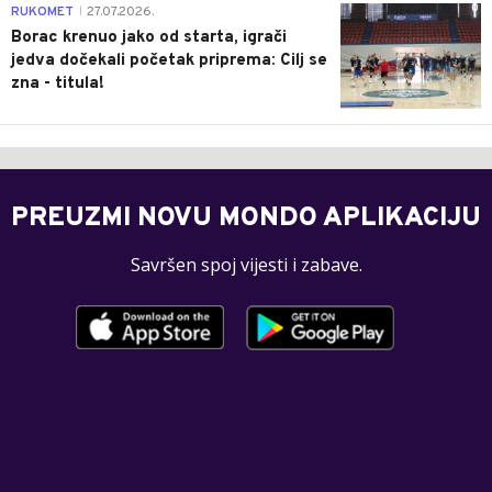
0
RUKOMET
27.07.2026.
|
Borac krenuo jako od starta, igrači
jedva dočekali početak priprema: Cilj se
zna - titula!
PREUZMI NOVU MONDO APLIKACIJU
Savršen spoj vijesti i zabave.