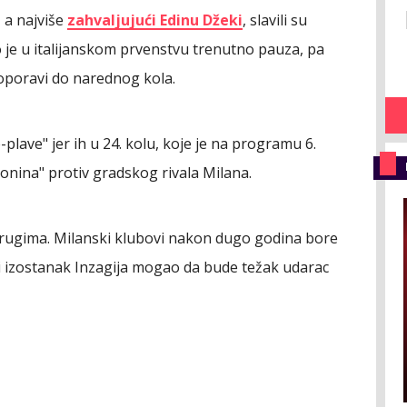
a najviše
zahvaljujući Edinu Džeki
, slavili su
to je u italijanskom prvenstvu trenutno pauza, pa
 oporavi do narednog kola.
plave" jer ih u 24. kolu, koje je na programu 6.
donina" protiv gradskog rivala Milana.
 drugima. Milanski klubovi nakon dugo godina bore
i izostanak Inzagija mogao da bude težak udarac