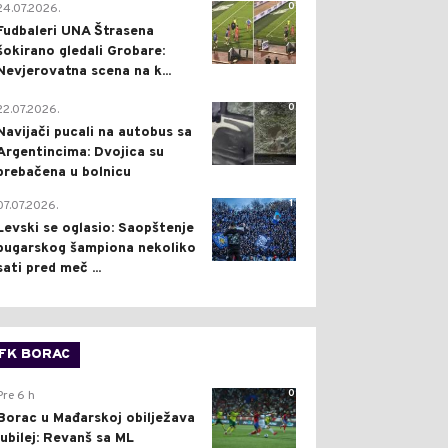
0
24.07.2026.
Fudbaleri UNA Štrasena
šokirano gledali Grobare:
Nevjerovatna scena na k...
0
22.07.2026.
Navijači pucali na autobus sa
Argentincima: Dvojica su
prebačena u bolnicu
1
07.07.2026.
Levski se oglasio: Saopštenje
bugarskog šampiona nekoliko
sati pred meč ...
FK BORAC
0
Pre 6 h
Borac u Mađarskoj obilježava
jubilej: Revanš sa ML