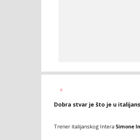
Bojan
AUTOR
0
Jakovljević
Dobra stvar je što je u italij
Trener italijanskog Intera
Simone I