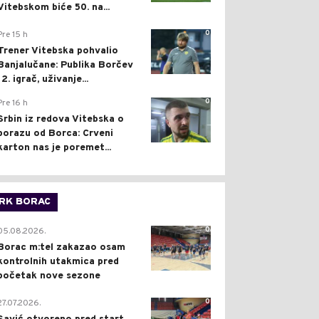
Vitebskom biće 50. na...
0
Pre 15 h
Trener Vitebska pohvalio
Banjalučane: Publika Borčev
12. igrač, uživanje...
0
Pre 16 h
Srbin iz redova Vitebska o
porazu od Borca: Crveni
karton nas je poremet...
RK BORAC
0
05.08.2026.
Borac m:tel zakazao osam
kontrolnih utakmica pred
početak nove sezone
0
27.07.2026.