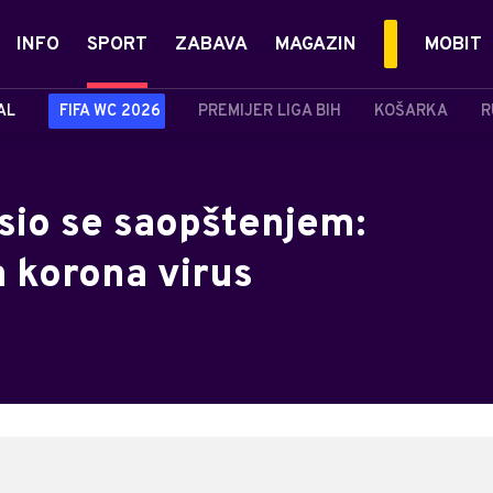
INFO
SPORT
ZABAVA
MAGAZIN
MOBIT
AL
FIFA WC 2026
PREMIJER LIGA BIH
KOŠARKA
R
asio se saopštenjem:
a korona virus