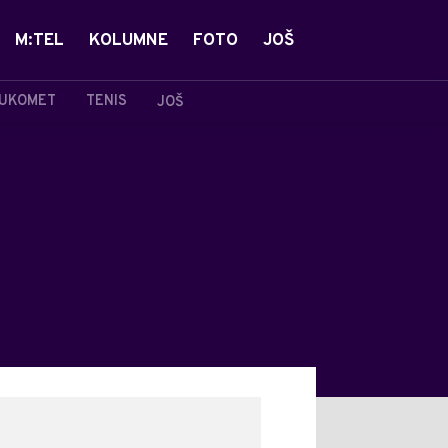
M:TEL
KOLUMNE
FOTO
JOŠ
UKOMET
TENIS
JOŠ