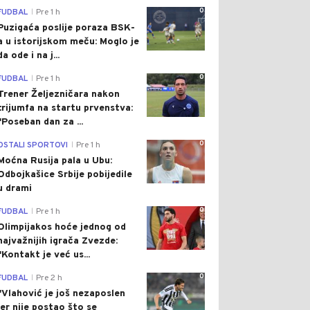
0
FUDBAL
Pre 1 h
|
Puzigaća poslije poraza BSK-
a u istorijskom meču: Moglo je
da ode i na j...
0
FUDBAL
Pre 1 h
|
Trener Željezničara nakon
trijumfa na startu prvenstva:
"Poseban dan za ...
0
OSTALI SPORTOVI
Pre 1 h
|
Moćna Rusija pala u Ubu:
Odbojkašice Srbije pobijedile
u drami
0
FUDBAL
Pre 1 h
|
Olimpijakos hoće jednog od
najvažnijih igrača Zvezde:
"Kontakt je već us...
0
FUDBAL
Pre 2 h
|
"Vlahović je još nezaposlen
jer nije postao što se