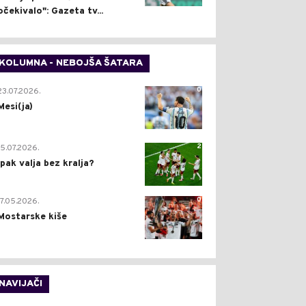
očekivalo": Gazeta tv...
KOLUMNA - NEBOJŠA ŠATARA
0
23.07.2026.
Mesi(ja)
2
15.07.2026.
Ipak valja bez kralja?
0
17.05.2026.
Mostarske kiše
NAVIJAČI