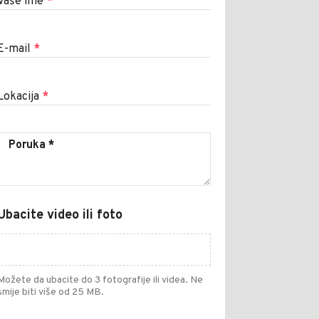
Vaše ime
*
E-mail
*
Lokacija
*
Ubacite video ili foto
Možete da ubacite do 3 fotografije ili videa. Ne
smije biti više od 25 MB.