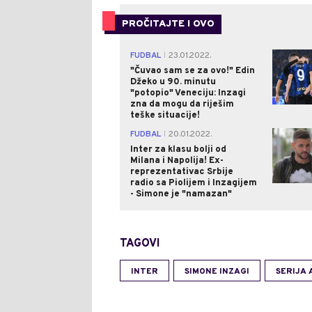
PROČITAJTE I OVO
FUDBAL
23.01.2022.
|
"Čuvao sam se za ovo!" Edin
Džeko u 90. minutu
"potopio" Veneciju: Inzagi
zna da mogu da riješim
teške situacije!
FUDBAL
20.01.2022.
|
Inter za klasu bolji od
Milana i Napolija! Ex-
reprezentativac Srbije
radio sa Piolijem i Inzagijem
- Simone je "namazan"
TAGOVI
INTER
SIMONE INZAGI
SERIJA 