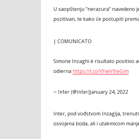
U saopštenju "nerazura" navedeno je 
pozitivan, te kako će postupiti pre
| COMUNICATO
Simone Inzaghi è risultato positivo a
odierna
https://t.co/VhwVlheGim
January 24, 2022
— Inter (@Inter)
Inter, pod vođstvom Inzagija, trenutno
osvojena boda, ali i utakmicom manje