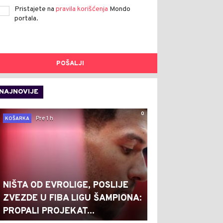
Pristajete na
pravila korišćenja
Mondo
portala.
POŠALJI
NAJNOVIJE
0
Pre 1 h
KOŠARKA
NIŠTA OD EVROLIGE, POSLIJE
ZVEZDE U FIBA LIGU ŠAMPIONA:
PROPALI PROJEKAT...