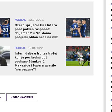
0
0
FUDBAL
22.01.2022.
|
Džeko spriječio kiks Intera
pred paklen raspored!
"Dijamant" u 90. donio
pobjedu, Milan neće na vrh!
0
0
FUDBAL
19.01.2022.
|
Inter i dalje u trci za trofej
koji je posljednji put
podigao Stanković:
Makazice štopera spasile
"neroazure"!
A
KORONAVIRUS