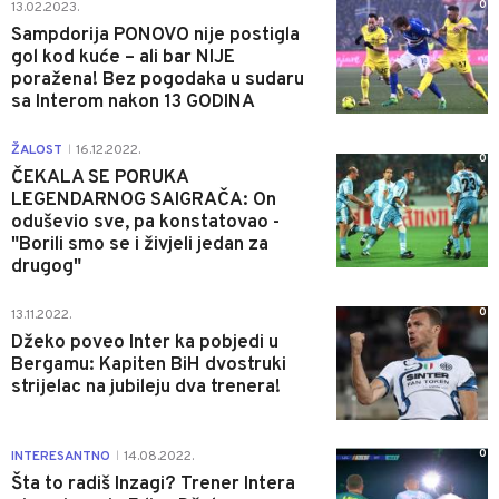
0
13.02.2023.
Sampdorija PONOVO nije postigla
gol kod kuće – ali bar NIJE
poražena! Bez pogodaka u sudaru
sa Interom nakon 13 GODINA
ŽALOST
16.12.2022.
|
0
ČEKALA SE PORUKA
LEGENDARNOG SAIGRAČA: On
oduševio sve, pa konstatovao -
"Borili smo se i živjeli jedan za
drugog"
0
13.11.2022.
Džeko poveo Inter ka pobjedi u
Bergamu: Kapiten BiH dvostruki
strijelac na jubileju dva trenera!
0
INTERESANTNO
14.08.2022.
|
Šta to radiš Inzagi? Trener Intera