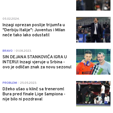
0
05.02.2024.
Inzagi oprezan poslije trijumfa u
"Derbiju Italije": Juventus i Milan
neće tako lako odustati!
0
BRAVO
01.08.2023.
|
SIN DEJANA STANKOVIĆA IGRA U
INTERU! Inzagi vjeruje u Srbina -
ovo je odličan znak za novu sezonu!
0
PROBLEMI
25.05.2023.
|
Džeko ušao u klinč sa trenerom!
Bura pred finale Lige šampiona -
nije bilo ni pozdrava!