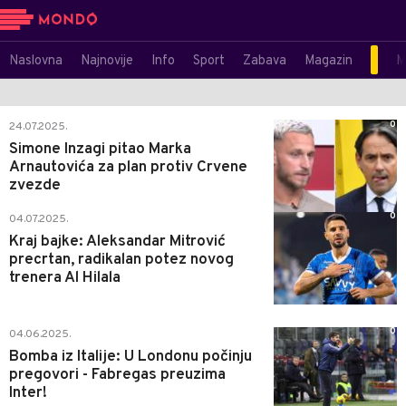
Naslovna
Najnovije
Info
Sport
Zabava
Magazin
M
0
24.07.2025.
Simone Inzagi pitao Marka
Arnautovića za plan protiv Crvene
zvezde
0
04.07.2025.
Kraj bajke: Aleksandar Mitrović
precrtan, radikalan potez novog
trenera Al Hilala
0
04.06.2025.
Bomba iz Italije: U Londonu počinju
pregovori - Fabregas preuzima
Inter!