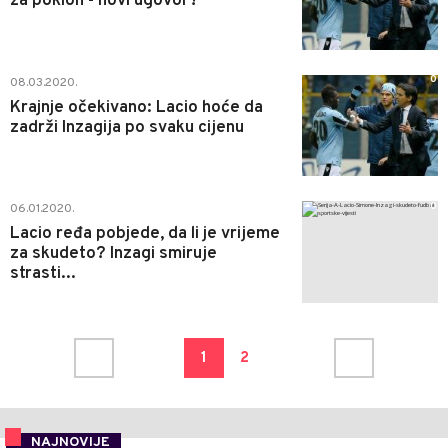
za poklon - novi ugovor?
0
08.03.2020.
Krajnje očekivano: Lacio hoće da
zadrži Inzagija po svaku cijenu
0
06.01.2020.
Lacio ređa pobjede, da li je vrijeme
za skudeto? Inzagi smiruje
strasti...
1
2
NAJNOVIJE