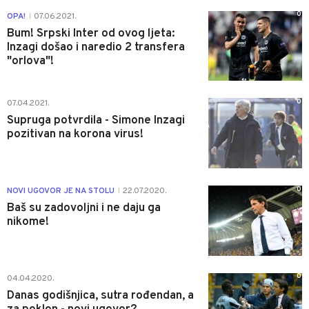
0
OPA!
07.06.2021.
|
Bum! Srpski Inter od ovog ljeta:
Inzagi došao i naredio 2 transfera
"orlova"!
0
07.04.2021.
Supruga potvrdila - Simone Inzagi
pozitivan na korona virus!
0
NOVI UGOVOR JE NA STOLU
22.07.2020.
|
Baš su zadovoljni i ne daju ga
nikome!
0
04.04.2020.
Danas godišnjica, sutra rođendan, a