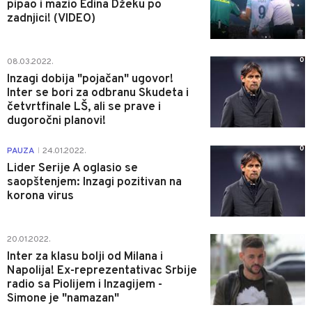
pipao i mazio Edina Džeku po
zadnjici! (VIDEO)
0
08.03.2022.
Inzagi dobija "pojačan" ugovor!
Inter se bori za odbranu Skudeta i
četvrtfinale LŠ, ali se prave i
dugoročni planovi!
0
PAUZA
24.01.2022.
|
Lider Serije A oglasio se
saopštenjem: Inzagi pozitivan na
korona virus
0
20.01.2022.
Inter za klasu bolji od Milana i
Napolija! Ex-reprezentativac Srbije
radio sa Piolijem i Inzagijem -
Simone je "namazan"