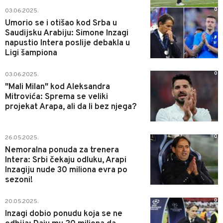
0
03.06.2025.
Umorio se i otišao kod Srba u
Saudijsku Arabiju: Simone Inzagi
napustio Intera poslije debakla u
Ligi šampiona
0
03.06.2025.
"Mali Milan" kod Aleksandra
Mitrovića: Sprema se veliki
projekat Arapa, ali da li bez njega?
0
26.05.2025.
Nemoralna ponuda za trenera
Intera: Srbi čekaju odluku, Arapi
Inzagiju nude 30 miliona evra po
sezoni!
0
20.05.2025.
Inzagi dobio ponudu koja se ne