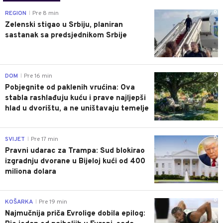
0
REGION
Pre 8 min
|
Zelenski stigao u Srbiju, planiran
sastanak sa predsjednikom Srbije
0
DOM
Pre 16 min
|
Pobjegnite od paklenih vrućina: Ova
stabla rashlađuju kuću i prave najljepši
hlad u dvorištu, a ne uništavaju temelje
0
SVIJET
Pre 17 min
|
Pravni udarac za Trampa: Sud blokirao
izgradnju dvorane u Bijeloj kući od 400
miliona dolara
0
KOŠARKA
Pre 19 min
|
Najmučnija priča Evrolige dobila epilog: