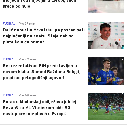
Bio jedan od najboljih u Evropi, sada
kreće od nule
0
FUDBAL
Pre 37 min
|
Dalić napustio Hrvatsku, pa postao peti
najplaćeniji na svetu: Staje dah od
plate koju će primati
0
FUDBAL
Pre 40 min
|
Reprezentativac BiH predstavljen u
novom klubu: Samed Baždar u Belgiji,
potpisao petogodišnji ugovor!
0
FUDBAL
Pre 59 min
|
Borac u Mađarskoj obilježava jubilej:
Revanš sa ML Vitebskom biće 50.
nastup crveno-plavih u Evropi!