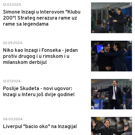
0
12.03.2025.
Simone Inzagi u Interovom "Klubu
200"! Strateg nerazura rame uz
rame sa legendama
0
22.09.2024.
Niko kao Inzagi i Fonseka - jedan
protiv drugog i u rimskom i u
milanskom derbiju!
0
12.07.2024.
Poslije Skudeta - novi ugovor:
Inzagi u Interu još dvije godine!
0
06.03.2024.
Liverpul "bacio oko" na Inzagija!