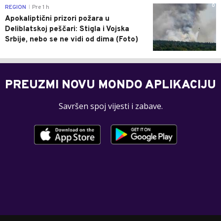
0
REGION
Pre 1 h
|
Apokaliptični prizori požara u
Deliblatskoj peščari: Stigla i Vojska
Srbije, nebo se ne vidi od dima (Foto)
PREUZMI NOVU MONDO APLIKACIJU
Savršen spoj vijesti i zabave.