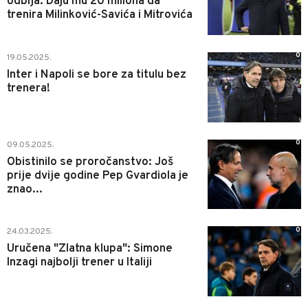
odbija: Daju mu 20 miliona da
trenira Milinković-Savića i Mitrovića
0
19.05.2025.
Inter i Napoli se bore za titulu bez
trenera!
0
09.05.2025.
Obistinilo se proročanstvo: Još
prije dvije godine Pep Gvardiola je
znao...
0
24.03.2025.
Uručena "Zlatna klupa": Simone
Inzagi najbolji trener u Italiji