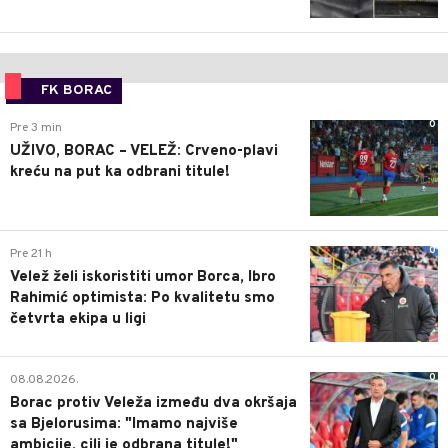
FK BORAC
0
Pre 3 min
UŽIVO, BORAC – VELEŽ: Crveno-plavi
kreću na put ka odbrani titule!
0
Pre 21 h
Velež želi iskoristiti umor Borca, Ibro
Rahimić optimista: Po kvalitetu smo
četvrta ekipa u ligi
0
08.08.2026.
Borac protiv Veleža između dva okršaja
sa Bjelorusima: "Imamo najviše
ambicije, cilj je odbrana titule!"