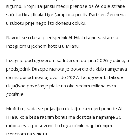
sigurno. Brojni italijanski mediji prenose da će obje strane
sačekati kraj finala Lige šampiona protiv Pari sen Žermena
u subotu prije nego što donesu odluku.
Navodi se i da se predsjednik Al-Hilala tajno sastao sa
Inzagijem u jednom hotelu u Milanu.
Inzagi je pod ugovorom sa Interom do juna 2026. godine, a
predsjednik Đuzepe Marota je potvrdio da klub namjerava
da mu ponudi novi ugovor do 2027. Taj ugovor bi takođe
uključivao povećanje plate na oko sedam miliona evra
godišnje.
Međutim, sada se pojavljuju detalji o razmjeri ponude Al-
Hilala, koja bi sa raznim bonusima dostizala najmanje 30
miliona evra po sezoni. To bi ga učinilo najplaćenijim
trenerom na svijetu.