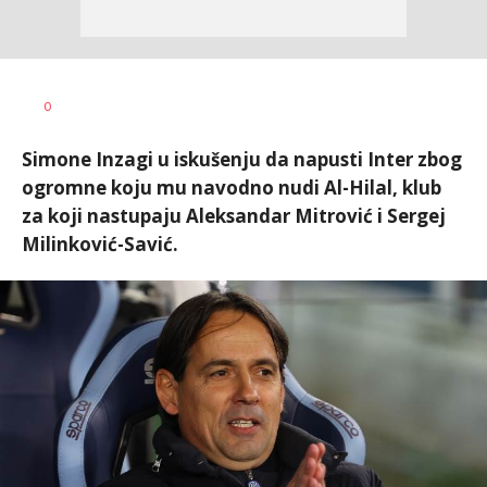
Bojan
AUTOR
0
Jakovljević
Simone Inzagi u iskušenju da napusti Inter zbog
ogromne koju mu navodno nudi Al-Hilal, klub
za koji nastupaju Aleksandar Mitrović i Sergej
Milinković-Savić.