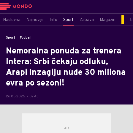
Naslovna
Najnovije
Info
Sport
Zabava
Magazin
M
Sport
Fudbal
Nemoralna ponuda za trenera
Intera: Srbi čekaju odluku,
Arapi Inzagiju nude 30 miliona
evra po sezoni!
26.05.2025. / 07:43