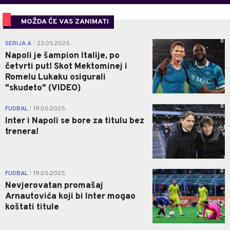
MOŽDA ĆE VAS ZANIMATI
0
SERIJA A
23.05.2025.
|
Napoli je šampion Italije, po
četvrti put! Skot Mektominej i
Romelu Lukaku osigurali
"skudeto" (VIDEO)
0
FUDBAL
19.05.2025.
|
Inter i Napoli se bore za titulu bez
trenera!
0
FUDBAL
19.05.2025.
|
Nevjerovatan promašaj
Arnautovića koji bi Inter mogao
koštati titule