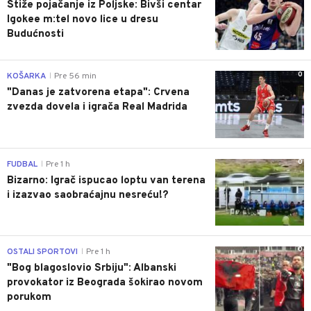
Stiže pojačanje iz Poljske: Bivši centar
Igokee m:tel novo lice u dresu
Budućnosti
0
KOŠARKA
Pre 56 min
|
"Danas je zatvorena etapa": Crvena
zvezda dovela i igrača Real Madrida
0
FUDBAL
Pre 1 h
|
Bizarno: Igrač ispucao loptu van terena
i izazvao saobraćajnu nesreću!?
0
OSTALI SPORTOVI
Pre 1 h
|
"Bog blagoslovio Srbiju": Albanski
provokator iz Beograda šokirao novom
porukom