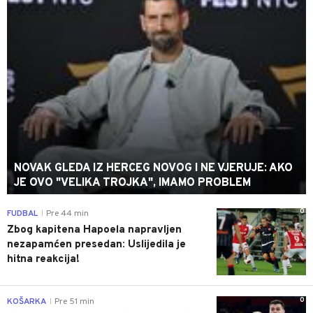
NOVAK GLEDA IZ HERCEG NOVOG I NE VJERUJE: AKO
JE OVO "VELIKA TROJKA", IMAMO PROBLEM
0
FUDBAL
Pre 44 min
|
Zbog kapitena Hapoela napravljen
nezapamćen presedan: Uslijedila je
hitna reakcija!
0
KOŠARKA
Pre 51 min
|