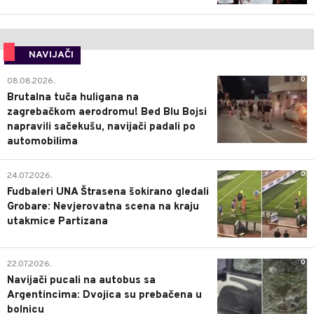
NAVIJAČI
0
08.08.2026.
Brutalna tuča huligana na
zagrebačkom aerodromu! Bed Blu Bojsi
napravili sačekušu, navijači padali po
automobilima
0
24.07.2026.
Fudbaleri UNA Štrasena šokirano gledali
Grobare: Nevjerovatna scena na kraju
utakmice Partizana
0
22.07.2026.
Navijači pucali na autobus sa
Argentincima: Dvojica su prebačena u
bolnicu