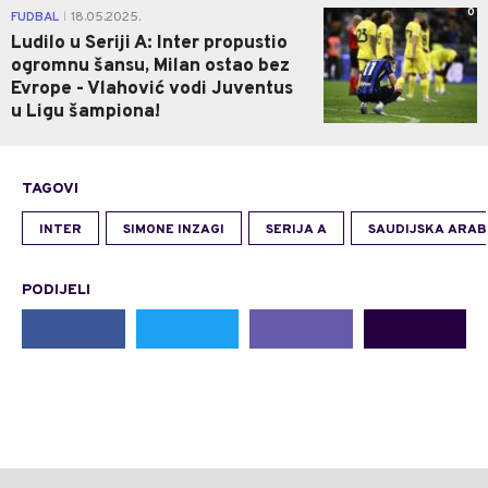
0
FUDBAL
18.05.2025.
|
Ludilo u Seriji A: Inter propustio
ogromnu šansu, Milan ostao bez
Evrope - Vlahović vodi Juventus
u Ligu šampiona!
TAGOVI
INTER
SIMONE INZAGI
SERIJA A
SAUDIJSKA ARAB
PODIJELI