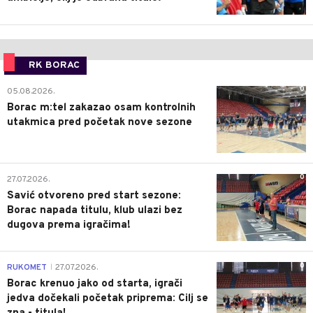
RK BORAC
0
05.08.2026.
Borac m:tel zakazao osam kontrolnih
utakmica pred početak nove sezone
0
27.07.2026.
Savić otvoreno pred start sezone:
Borac napada titulu, klub ulazi bez
dugova prema igračima!
0
RUKOMET
27.07.2026.
|
Borac krenuo jako od starta, igrači
jedva dočekali početak priprema: Cilj se