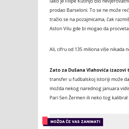
Iako je Filipe Kutinjo bio nevjerovat
prodao Barseloni. To se ne može reći 
tražio se na pozajmicama, čak razmišlj
Aston Vilu gde bi mogao da procveta
Ali, cifru od 135 miliona više nikada n
Zato za Dušana Vlahovića izazovi t
transfer u fudbalskoj istoriji može da
možda nekog narednog januara vidimo
Pari Sen Žermen ili neko tog kalibra!
MOŽDA ĆE VAS ZANIMATI