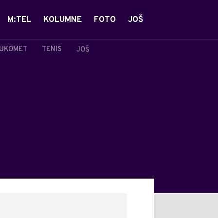
M:TEL
KOLUMNE
FOTO
JOŠ
UKOMET
TENIS
JOŠ