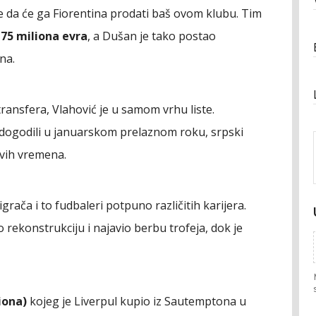
e da će ga Fiorentina prodati baš ovom klubu. Tim
 75 miliona evra
, a Dušan je tako postao
na.
 transfera, Vlahović je u samom vrhu liste.
 dogodili u januarskom prelaznom roku, srpski
svih vremena.
igrača i to fudbaleri potpuno različitih karijera.
 rekonstrukciju i najavio berbu trofeja, dok je
iona)
kojeg je Liverpul kupio iz Sautemptona u