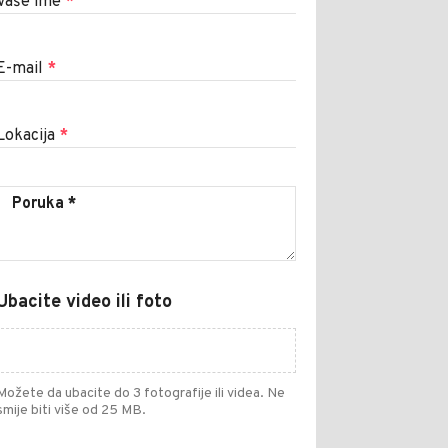
Vaše ime
*
E-mail
*
Lokacija
*
Ubacite video ili foto
Možete da ubacite do 3 fotografije ili videa. Ne
smije biti više od 25 MB.