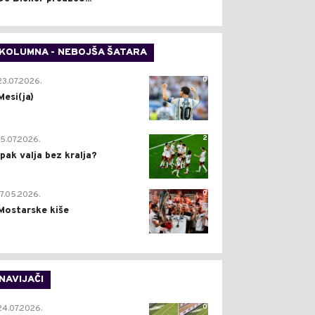
KOLUMNA - NEBOJŠA ŠATARA
0
23.07.2026.
Mesi(ja)
2
15.07.2026.
Ipak valja bez kralja?
0
17.05.2026.
Mostarske kiše
NAVIJAČI
0
24.07.2026.