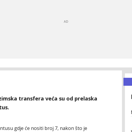
 zimska transfera veća su od prelaska
tus.
tusu gdje će nositi broj 7, nakon što je