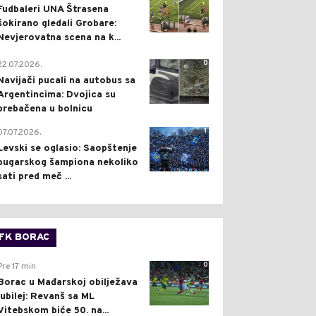
Fudbaleri UNA Štrasena
šokirano gledali Grobare:
Nevjerovatna scena na k...
0
22.07.2026.
Navijači pucali na autobus sa
Argentincima: Dvojica su
prebačena u bolnicu
1
07.07.2026.
Levski se oglasio: Saopštenje
bugarskog šampiona nekoliko
sati pred meč ...
FK BORAC
0
Pre 17 min
Borac u Mađarskoj obilježava
jubilej: Revanš sa ML
Vitebskom biće 50. na...