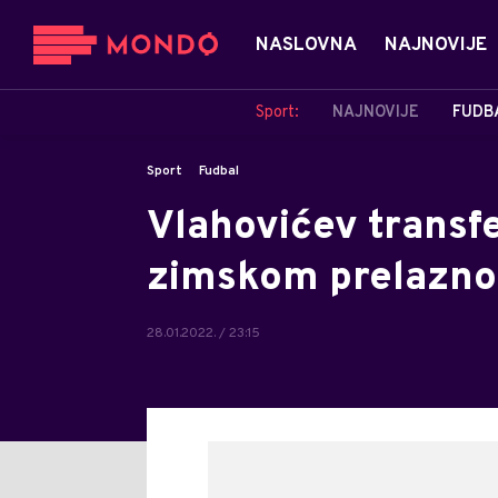
NASLOVNA
NAJNOVIJE
Sport:
NAJNOVIJE
FUDB
Sport
Fudbal
Vlahovićev transfe
zimskom prelazno
28.01.2022. / 23:15