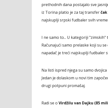
prethodnih dana postajalo sve jasnij
iz Torina platio je za taj transfer
čak
najskuplji srpski fudbaler svih vreme
I ne samo to... U kategoriji "zimskih"
Računajući samo prelaske koji su se
napadač je treći najskuplji fudbaler 
Na listi ispred njega su samo dvojica 
Jedan je dolaskom u novi tim započeo
drugi potpuni promašaj.
Radi se o
Virdžilu van Dajku (85 mil