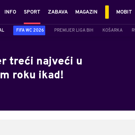
INFO
SPORT
ZABAVA
MAGAZIN
MOBIT
AL
FIFA WC 2026
PREMIJER LIGA BIH
KOŠARKA
R
r treći najveći u
m roku ikad!