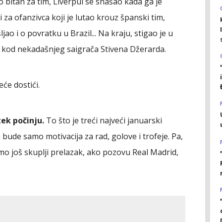
no bitan za tim, Liverpul se snašao kada ga je
za ofanzivca koji je lutao krouz španski tim,
ao i o povratku u Brazil... Na kraju, stigao je u
 kod nekadašnjeg saigrača Stivena Džerarda.
eće dostići.
ek počinju.
To što je treći najveći januarski
 bude samo motivacija za rad, golove i trofeje. Pa,
 još skuplji prelazak, ako pozovu Real Madrid,