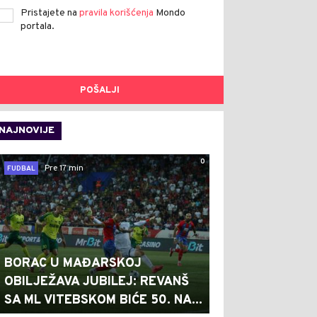
Pristajete na
pravila korišćenja
Mondo
portala.
POŠALJI
NAJNOVIJE
0
Pre 17 min
FUDBAL
BORAC U MAĐARSKOJ
OBILJEŽAVA JUBILEJ: REVANŠ
SA ML VITEBSKOM BIĆE 50. NA...