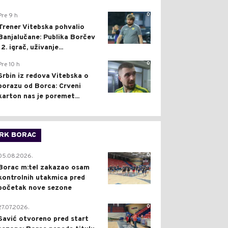
0
Pre 9 h
Trener Vitebska pohvalio
Banjalučane: Publika Borčev
12. igrač, uživanje...
0
Pre 10 h
Srbin iz redova Vitebska o
porazu od Borca: Crveni
karton nas je poremet...
RK BORAC
0
05.08.2026.
Borac m:tel zakazao osam
kontrolnih utakmica pred
početak nove sezone
0
27.07.2026.
Savić otvoreno pred start