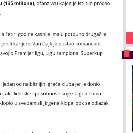
u (135 miliona)
, ofanzivcu kojeg je isti tim prodao
.
i, a četiri godine kasnije imaju potpuno drugačije
ijenili karijere. Van Dajk je postao komandant
osvojio Premijer ligu, Ligu šampiona, Superkup
 jedan od najbitnijih igrača kluba jer je donio
u, ali i liderske sposobnosti koje su godinama
uklopio u sve zamisli Jirgena Klopa, dok se odlazak