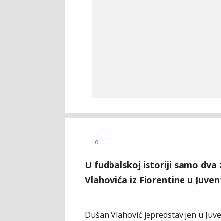
Goran
AUTOR
0
Arbutina
U fudbalskoj istoriji samo dva
Vlahovića iz Fiorentine u Juven
Dušan Vlahović jepredstavljen u Juven