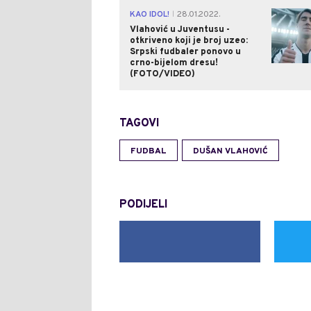
KAO IDOL!
28.01.2022.
|
Vlahović u Juventusu -
otkriveno koji je broj uzeo:
Srpski fudbaler ponovo u
crno-bijelom dresu!
(FOTO/VIDEO)
TAGOVI
FUDBAL
DUŠAN VLAHOVIĆ
PODIJELI