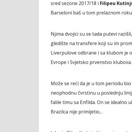
sred sezone 2017/18 i
Filipeu Kutinj
Barseloni baš u tom prelaznom roku
Njima dvojici su se tada putevi razišl
gledište na transfere koji su im prom
Liverpulove odbrane i sa klubom je 
Evrope i Svjetsko prvenstvo klubova.
Može se reći da je u tom periodu bio i
neophodnu čvrstinu u poslednju linij
falile timu sa Enfilda. On se idealno 
Brazilca nije primijetio...