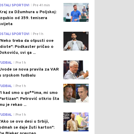
0
OSTALI SPORTOVI
Pre 41 min
|
Kraj za Džumhura u Poljskoj:
Izgubio od 359. tenisera
svijeta
0
OSTALI SPORTOVI
Pre 1 h
|
"Neko treba da otpusti ove
idiote": Podkaster pričao o
Đokoviću, svi ga ...
0
FUDBAL
Pre 1 h
|
Uvode se nova pravila za VAR
u srpskom fudbalu
0
FUDBAL
Pre 1 h
|
"I kad smo u go**ima, mi smo
Partizan": Petrović otkrio šta
mu je rekao ...
0
FUDBAL
Pre 1 h
|
"Ako se ovo desi u Srbiji,
odmah se daje žuti karton":
De Bleker preuzeo...