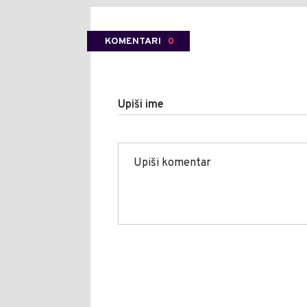
KOMENTARI
0
Upiši ime