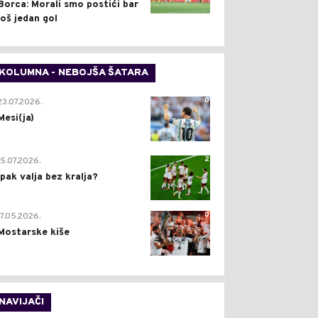
Borca: Morali smo postići bar
još jedan gol
KOLUMNA - NEBOJŠA ŠATARA
0
23.07.2026.
Mesi(ja)
2
15.07.2026.
Ipak valja bez kralja?
0
17.05.2026.
Mostarske kiše
NAVIJAČI