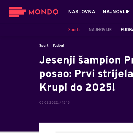
NASLOVNA
NAJNOVIJE
Sport:
NAJNOVIJE
FUDB
Sport
Fudbal
Jesenji šampion Pr
posao: Prvi strijel
Krupi do 2025!
03.02.2022. / 15:15