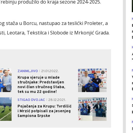
rebinju produžilo do kraja sezone 2024-2025.
g staža u Borcu, nastupao za teslićki Proleter, a
i, Leotara, Tekstilca i Slobode iz Mrkonjić Grada.
0
1
ZANIMLJIVO
21.01.2022.
|
Krupa vjeruje u mlade
stručnjake: Predstavljen
novi član stručnog štaba,
tek su mu 22 godine!
0
0
STIGAO DVOJAC
28.12.2021.
|
Pojačanja za Krupu: Tvrdišić
i Mrzić potpisali za jesenjeg
šampiona Srpske