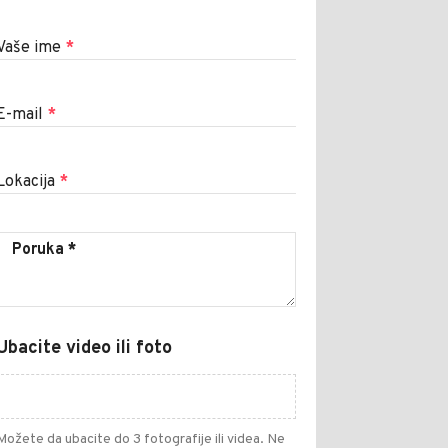
Vaše ime
*
E-mail
*
Lokacija
*
Ubacite video ili foto
Možete da ubacite do 3 fotografije ili videa. Ne