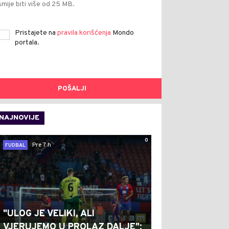
smije biti više od 25 MB.
Pristajete na
pravila korišćenja
Mondo
portala.
POŠALJI
NAJNOVIJE
0
Pre 7 h
FUDBAL
"ULOG JE VELIKI, ALI
VJERUJEMO U PROLAZ DALJE":