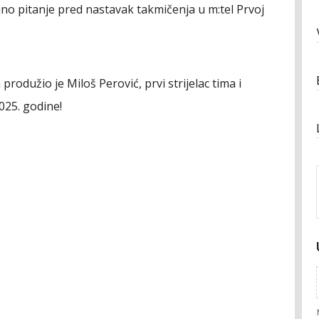
jno pitanje pred nastavak takmičenja u m:tel Prvoj
odužio je Miloš Perović, prvi strijelac tima i
2025. godine!