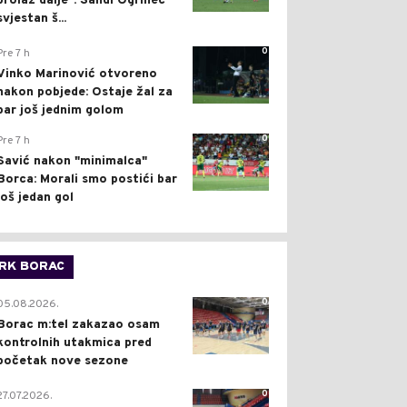
prolaz dalje": Sandi Ogrinec
svjestan š...
0
Pre 7 h
Vinko Marinović otvoreno
nakon pobjede: Ostaje žal za
bar još jednim golom
0
Pre 7 h
Savić nakon "minimalca"
Borca: Morali smo postići bar
još jedan gol
RK BORAC
0
05.08.2026.
Borac m:tel zakazao osam
kontrolnih utakmica pred
početak nove sezone
0
27.07.2026.