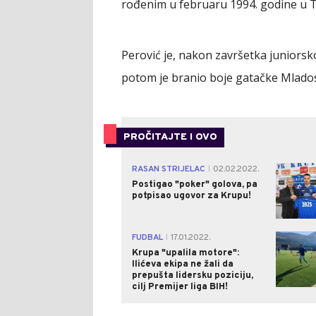
rođenim u februaru 1994. godine u T
Perović je, nakon završetka juniorsko
potom je branio boje gatačke Mladost
PROČITAJTE I OVO
RASAN STRIJELAC
02.02.2022.
|
Postigao "poker" golova, pa
potpisao ugovor za Krupu!
FUDBAL
17.01.2022.
|
Krupa "upalila motore":
Ilićeva ekipa ne žali da
prepušta lidersku poziciju,
cilj Premijer liga BIH!