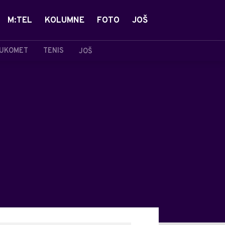
M:TEL
KOLUMNE
FOTO
JOŠ
UKOMET
TENIS
JOŠ