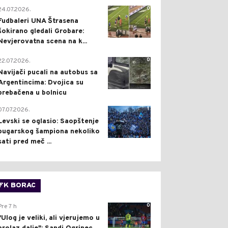
0
24.07.2026.
Fudbaleri UNA Štrasena
šokirano gledali Grobare:
Nevjerovatna scena na k...
0
22.07.2026.
Navijači pucali na autobus sa
Argentincima: Dvojica su
prebačena u bolnicu
1
07.07.2026.
Levski se oglasio: Saopštenje
bugarskog šampiona nekoliko
sati pred meč ...
FK BORAC
0
Pre 7 h
"Ulog je veliki, ali vjerujemo u