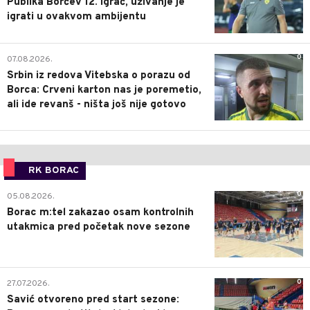
Publika Borčev 12. igrač, uživanje je
igrati u ovakvom ambijentu
0
07.08.2026.
Srbin iz redova Vitebska o porazu od
Borca: Crveni karton nas je poremetio,
ali ide revanš - ništa još nije gotovo
RK BORAC
0
05.08.2026.
Borac m:tel zakazao osam kontrolnih
utakmica pred početak nove sezone
0
27.07.2026.
Savić otvoreno pred start sezone: