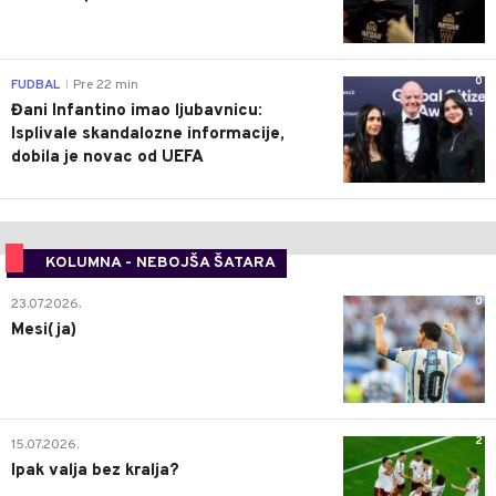
0
FUDBAL
Pre 22 min
|
Đani Infantino imao ljubavnicu:
Isplivale skandalozne informacije,
dobila je novac od UEFA
KOLUMNA - NEBOJŠA ŠATARA
0
23.07.2026.
Mesi(ja)
2
15.07.2026.
Ipak valja bez kralja?