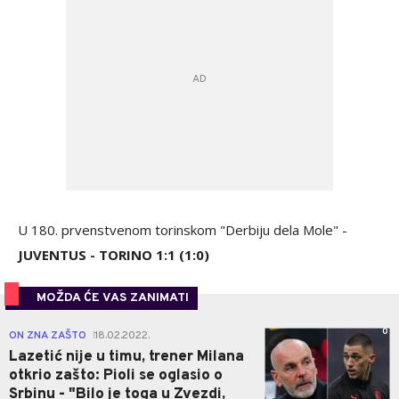
U 180. prvenstvenom torinskom "Derbiju dela Mole" -
JUVENTUS - TORINO 1:1 (1:0)
MOŽDA ĆE VAS ZANIMATI
0
ON ZNA ZAŠTO
18.02.2022.
|
Lazetić nije u timu, trener Milana
otkrio zašto: Pioli se oglasio o
Srbinu - "Bilo je toga u Zvezdi,