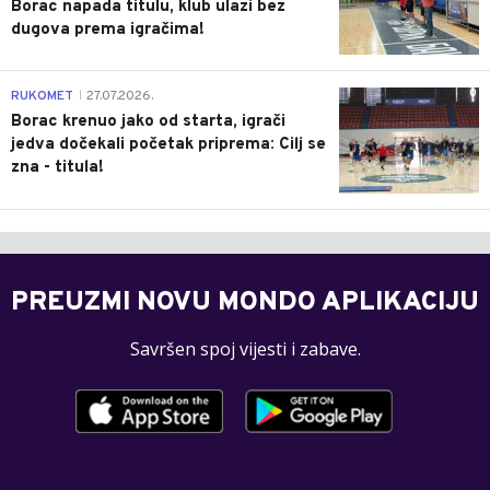
Borac napada titulu, klub ulazi bez
dugova prema igračima!
0
RUKOMET
27.07.2026.
|
Borac krenuo jako od starta, igrači
jedva dočekali početak priprema: Cilj se
zna - titula!
PREUZMI NOVU MONDO APLIKACIJU
Savršen spoj vijesti i zabave.