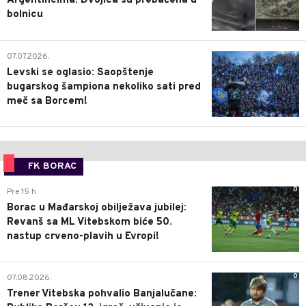
Argentincima: Dvojica su prebačena u
bolnicu
1
07.07.2026.
Levski se oglasio: Saopštenje
bugarskog šampiona nekoliko sati pred
meč sa Borcem!
FK BORAC
0
Pre 15 h
Borac u Mađarskoj obilježava jubilej:
Revanš sa ML Vitebskom biće 50.
nastup crveno-plavih u Evropi!
0
07.08.2026.
Trener Vitebska pohvalio Banjalučane: