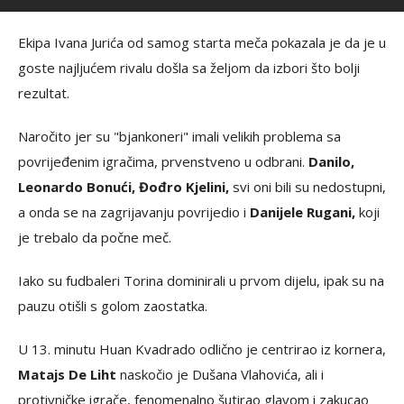
Ekipa Ivana Jurića od samog starta meča pokazala je da je u
goste najljućem rivalu došla sa željom da izbori što bolji
rezultat.
Naročito jer su "bjankoneri" imali velikih problema sa
povrijeđenim igračima, prvenstveno u odbrani.
Danilo,
Leonardo Bonući, Đođro Kjelini,
svi oni bili su nedostupni,
a onda se na zagrijavanju povrijedio i
Danijele Rugani,
koji
je trebalo da počne meč.
Iako su fudbaleri Torina dominirali u prvom dijelu, ipak su na
pauzu otišli s golom zaostatka.
U 13. minutu Huan Kvadrado odlično je centrirao iz kornera,
Matajs De Liht
naskočio je Dušana Vlahovića, ali i
protivničke igrače, fenomenalno šutirao glavom i zakucao