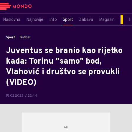
Naslovna
Najnovije
Info
Sport
Zabava
Magazin
M
Sport
Fudbal
Juventus se branio kao rijetko
kada: Torinu "samo" bod,
Vlahović i društvo se provukli
(VIDEO)
18.02.2022. / 22:44