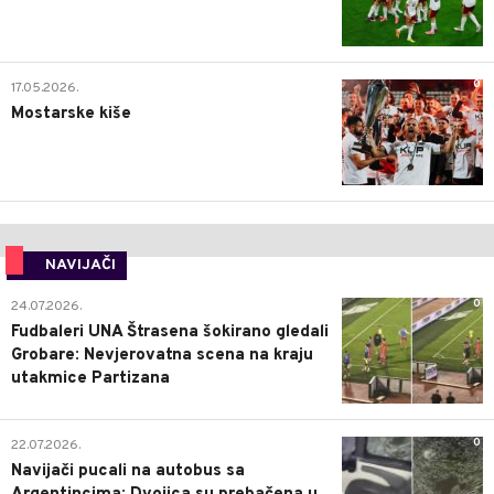
0
17.05.2026.
Mostarske kiše
NAVIJAČI
0
24.07.2026.
Fudbaleri UNA Štrasena šokirano gledali
Grobare: Nevjerovatna scena na kraju
utakmice Partizana
0
22.07.2026.
Navijači pucali na autobus sa