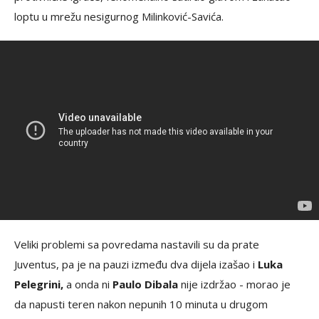
loptu u mrežu nesigurnog Milinković-Savića.
Veliki problemi sa povredama nastavili su da prate
Juventus, pa je na pauzi između dva dijela izašao i
Luka
Pelegrini,
a onda ni
Paulo Dibala
nije izdržao - morao je
da napusti teren nakon nepunih 10 minuta u drugom