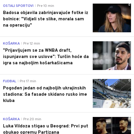
0
OSTALI SPORTOVI
Pre 10 min
|
Badosa objavila zabrinjavajuće fotke iz
bolnice: "Vidjeli ste slike, morala sam
na operaciju"
0
KOŠARKA
Pre 12 min
|
"Prijavljujem se za WNBA draft,
ispunjavam sve uslove": Turčin hoće da
igra sa najboljim košarkašicama
0
FUDBAL
Pre 17 min
|
Pogođen jedan od najboljih ukrajinskih
stadiona: Sa fasade skidano rusko ime
kluba
0
KOŠARKA
Pre 20 min
|
Luka Vildoza stigao u Beograd: Prvi put
obukao opremu Partizana