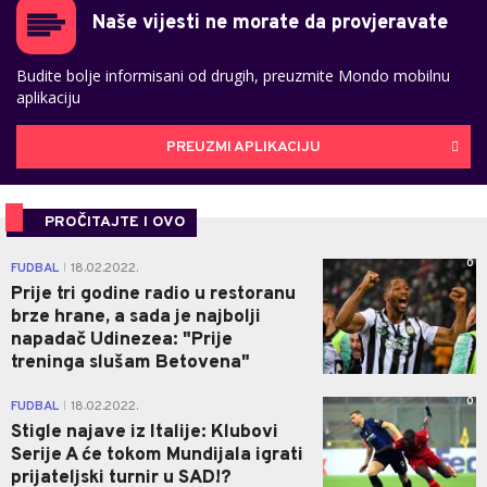
Naše vijesti ne morate da provjeravate
Budite bolje informisani od drugih, preuzmite Mondo mobilnu
aplikaciju
PREUZMI APLIKACIJU
PROČITAJTE I OVO
0
FUDBAL
18.02.2022.
|
Prije tri godine radio u restoranu
brze hrane, a sada je najbolji
napadač Udinezea: "Prije
treninga slušam Betovena"
0
FUDBAL
18.02.2022.
|
Stigle najave iz Italije: Klubovi
Serije A će tokom Mundijala igrati
prijateljski turnir u SAD!?