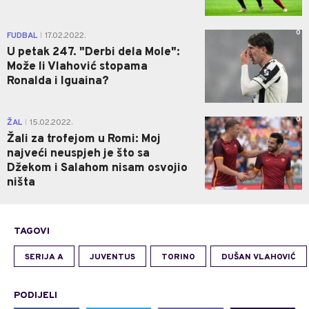
0
FUDBAL
17.02.2022.
|
U petak 247. "Derbi dela Mole":
Može li Vlahović stopama
Ronalda i Iguaina?
0
ŽAL
15.02.2022.
|
Žali za trofejom u Romi: Moj
najveći neuspjeh je što sa
Džekom i Salahom nisam osvojio
ništa
TAGOVI
SERIJA A
JUVENTUS
TORINO
DUŠAN VLAHOVIĆ
PODIJELI