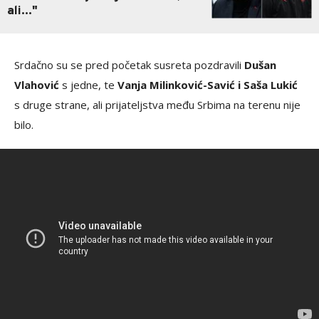
ali..."
Srdačno su se pred početak susreta pozdravili
Dušan
Vlahović
s jedne, te
Vanja Milinković-Savić i Saša Lukić
s druge strane, ali prijateljstva među Srbima na terenu nije
bilo.