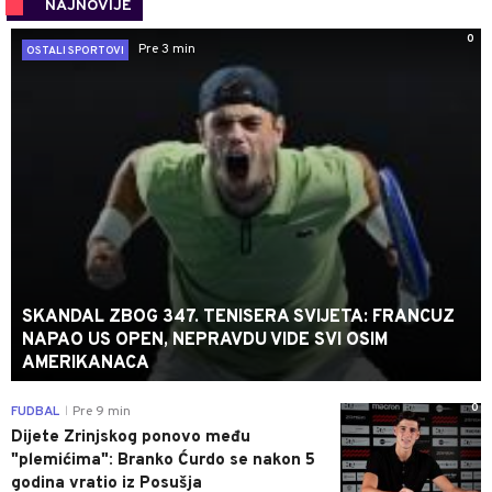
NAJNOVIJE
0
Pre 3 min
OSTALI SPORTOVI
SKANDAL ZBOG 347. TENISERA SVIJETA: FRANCUZ
NAPAO US OPEN, NEPRAVDU VIDE SVI OSIM
AMERIKANACA
0
FUDBAL
Pre 9 min
|
Dijete Zrinjskog ponovo među
"plemićima": Branko Ćurdo se nakon 5
godina vratio iz Posušja