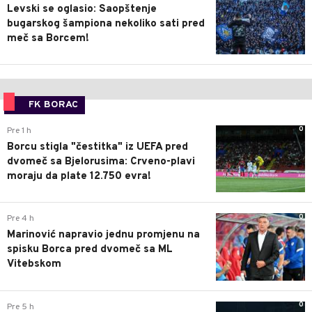
Levski se oglasio: Saopštenje
bugarskog šampiona nekoliko sati pred
meč sa Borcem!
FK BORAC
0
Pre 1 h
Borcu stigla "čestitka" iz UEFA pred
dvomeč sa Bjelorusima: Crveno-plavi
moraju da plate 12.750 evra!
0
Pre 4 h
Marinović napravio jednu promjenu na
spisku Borca pred dvomeč sa ML
Vitebskom
0
Pre 5 h