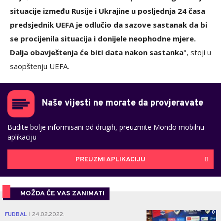
situacije između Rusije i Ukrajine u posljednja 24 časa
predsjednik UEFA je odlučio da sazove sastanak da bi
se procijenila situacija i donijele neophodne mjere.
Dalja obavještenja će biti data nakon sastanka
", stoji u
saopštenju UEFA.
Naše vijesti ne morate da provjeravate
Budite bolje informisani od drugih, preuzmite Mondo mobilnu
aplikaciju
PREUZMI APLIKACIJU
MOŽDA ĆE VAS ZANIMATI
0
FUDBAL
24.02.2022.
|