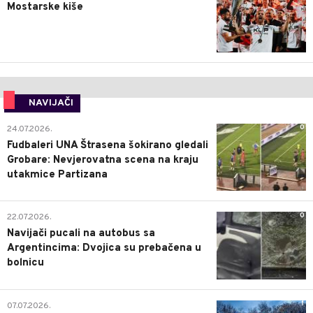
Mostarske kiše
NAVIJAČI
0
24.07.2026.
Fudbaleri UNA Štrasena šokirano gledali
Grobare: Nevjerovatna scena na kraju
utakmice Partizana
0
22.07.2026.
Navijači pucali na autobus sa
Argentincima: Dvojica su prebačena u
bolnicu
1
07.07.2026.