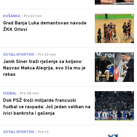
0
KOŠARKA
Pre 22 min
|
Grad Banja Luka demantovao navode
ŽKK Orlovi
0
OSTALI SPORTOVI
Pre 33 min
|
Janik Siner traži rješenje za koljeno:
Nazvao Maksa Alegrija, evo šta mu je
rekao
0
FUDBAL
Pre 58 min
|
Dok PSŽ troši milijarde francuski
fudbal se raspada: Još jedan velikan na
ivici bankrota i gašenja
0
OSTALI SPORTOVI
Pre 1 h
|