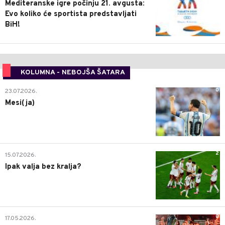
Mediteranske igre počinju 21. avgusta:
Evo koliko će sportista predstavljati
BiH!
KOLUMNA - NEBOJŠA ŠATARA
0
23.07.2026.
Mesi(ja)
2
15.07.2026.
Ipak valja bez kralja?
0
17.05.2026.