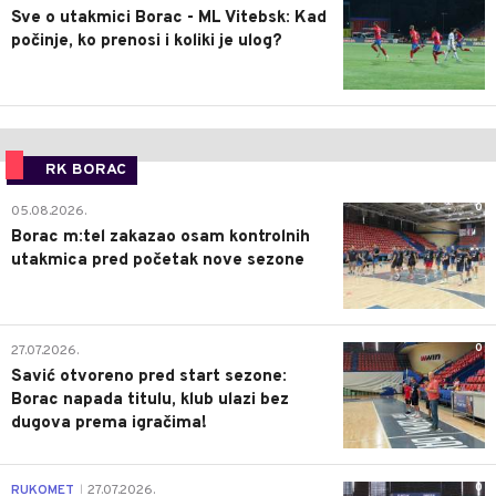
Sve o utakmici Borac - ML Vitebsk: Kad
počinje, ko prenosi i koliki je ulog?
RK BORAC
0
05.08.2026.
Borac m:tel zakazao osam kontrolnih
utakmica pred početak nove sezone
0
27.07.2026.
Savić otvoreno pred start sezone:
Borac napada titulu, klub ulazi bez
dugova prema igračima!
0
RUKOMET
27.07.2026.
|