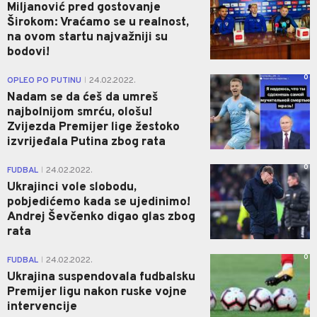
Miljanović pred gostovanje
Širokom: Vraćamo se u realnost,
na ovom startu najvažniji su
bodovi!
0
OPLEO PO PUTINU
24.02.2022.
|
Nadam se da ćeš da umreš
najbolnijom smrću, ološu!
Zvijezda Premijer lige žestoko
izvrijeđala Putina zbog rata
0
FUDBAL
24.02.2022.
|
Ukrajinci vole slobodu,
pobjedićemo kada se ujedinimo!
Andrej Ševčenko digao glas zbog
rata
0
FUDBAL
24.02.2022.
|
Ukrajina suspendovala fudbalsku
Premijer ligu nakon ruske vojne
intervencije