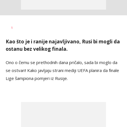
Haris
AUTOR
1
Krhalić
Kao što je i ranije najavljivano, Rusi bi mogli da
ostanu bez velikog finala.
Ono o čemu se prethodnih dana pričalo, sada bi moglo da
se ostvari! Kako javljaju strani mediji UEFA planira da finale
Lige šampiona pomjeri iz Rusije.