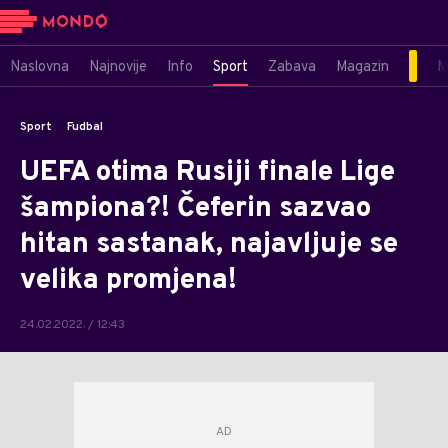
Naslovna
Najnovije
Info
Sport
Zabava
Magazin
M
Sport
Fudbal
UEFA otima Rusiji finale Lige
šampiona?! Čeferin sazvao
hitan sastanak, najavljuje se
velika promjena!
24.02.2022. / 12:43