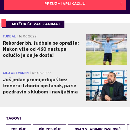
PREUZMI APLIKACIJU
MOŽDA ĆE VAS ZANIMATI
0
FUDBAL
16.06.2022.
|
Rekorder bh. fudbala se oprašta:
Nakon više od 460 nastupa
odlučio je da je dosta!
0
CILJ OSTVAREN
05.06.2022.
|
Još jedan premijerligaš bez
trenera: Izborio opstanak, pa se
pozdravio s klubom i navijačima
TAGOVI
POSUŠJE
HŠK POSUŠJE
JOVAN VLADIMIR PAVLOVIĆ