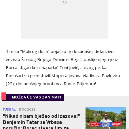
Tim sa "Mokrog doca" pojačao je dosadašnji defanzivni
vezista Širokog Brijega Zvonimir Begić, poslije njega je iz
Borca stigao krilni napadač Toni Jović, a ovog petka
Posušaci su predstavili štopera Jovana Vladimira Pavlovića
(22), dosadašnjeg prvotimca Rudar Prijedora!
MOŽDA ĆE VAS ZANIMATI
0
FUDBAL
17.06.2022.
|
"Nikad nisam bježao od izazova!"
Benjamin Tatar sa Vrbasa
poručio: Borac stvara tim za