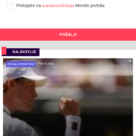
Pristajete na
Mondo portala.
pravila korišćenja
POŠALJI
NAJNOVIJE
0
Pre 5 min
OSTALI SPORTOVI