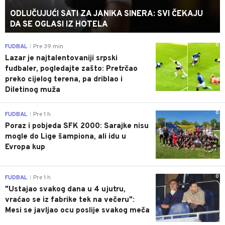
ODLUČUJUĆI SATI ZA JANIKA SINERA: SVI ČEKAJU
DA SE OGLASI IZ HOTELA
0
FUDBAL
Pre 39 min
|
Lazar je najtalentovaniji srpski
fudbaler, pogledajte zašto: Pretrčao
preko cijelog terena, pa driblao i
Diletinog muža
0
FUDBAL
Pre 1 h
|
Poraz i pobjeda SFK 2000: Sarajke nisu
mogle do Lige šampiona, ali idu u
Evropa kup
0
FUDBAL
Pre 1 h
|
"Ustajao svakog dana u 4 ujutru,
vraćao se iz fabrike tek na večeru":
Mesi se javljao ocu poslije svakog meča