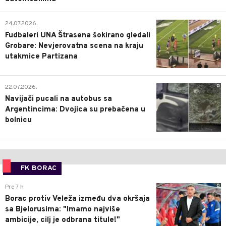
0
24.07.2026.
Fudbaleri UNA Štrasena šokirano gledali
Grobare: Nevjerovatna scena na kraju
utakmice Partizana
0
22.07.2026.
Navijači pucali na autobus sa
Argentincima: Dvojica su prebačena u
bolnicu
FK BORAC
0
Pre 7 h
Borac protiv Veleža između dva okršaja
sa Bjelorusima: "Imamo najviše
ambicije, cilj je odbrana titule!"