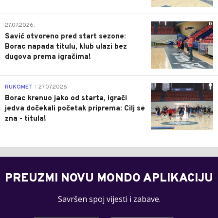
0
27.07.2026.
Savić otvoreno pred start sezone:
Borac napada titulu, klub ulazi bez
dugova prema igračima!
0
RUKOMET
27.07.2026.
|
Borac krenuo jako od starta, igrači
jedva dočekali početak priprema: Cilj se
zna - titula!
PREUZMI NOVU MONDO APLIKACIJU
Savršen spoj vijesti i zabave.