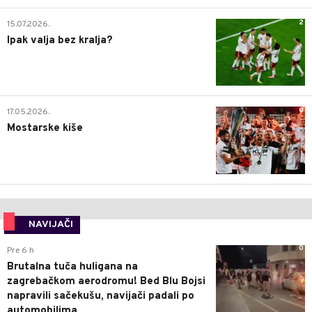
2
15.07.2026.
Ipak valja bez kralja?
0
17.05.2026.
Mostarske kiše
NAVIJAČI
0
Pre 6 h
Brutalna tuča huligana na
zagrebačkom aerodromu! Bed Blu Bojsi
napravili sačekušu, navijači padali po
automobilima