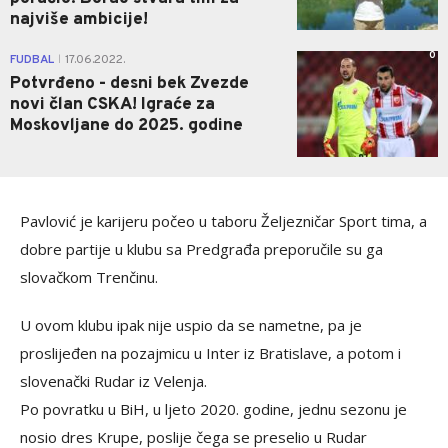
najviše ambicije!
0
FUDBAL
17.06.2022.
|
Potvrđeno - desni bek Zvezde
novi član CSKA! Igraće za
Moskovljane do 2025. godine
Pavlović je karijeru počeo u taboru Željezničar Sport tima, a
dobre partije u klubu sa Predgrađa preporučile su ga
slovačkom Trenčinu.
U ovom klubu ipak nije uspio da se nametne, pa je
proslijeđen na pozajmicu u Inter iz Bratislave, a potom i
slovenački Rudar iz Velenja.
Po povratku u BiH, u ljeto 2020. godine, jednu sezonu je
nosio dres Krupe, poslije čega se preselio u Rudar