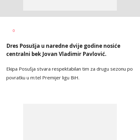
Dragan
AUTOR
0
Šutvić
Dres Posušja u naredne dvije godine nosiće
centralni bek Jovan Vladimir Pavlović.
Ekipa Posušja stvara respektabilan tim za drugu sezonu po
povratku u m:tel Premijer ligu BiH.