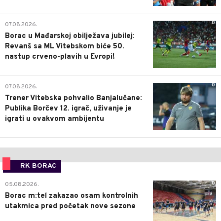
0
07.08.2026.
Borac u Mađarskoj obilježava jubilej:
Revanš sa ML Vitebskom biće 50.
nastup crveno-plavih u Evropi!
0
07.08.2026.
Trener Vitebska pohvalio Banjalučane:
Publika Borčev 12. igrač, uživanje je
igrati u ovakvom ambijentu
RK BORAC
0
05.08.2026.
Borac m:tel zakazao osam kontrolnih
utakmica pred početak nove sezone