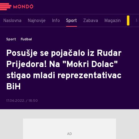
Naslovna
Najnovije
Info
Sport
Zabava
Magazin
M
Sport
Fudbal
Posušje se pojačalo iz Rudar
Prijedora! Na "Mokri Dolac"
stigao mladi reprezentativac
BiH
17.06.2022. / 18:50