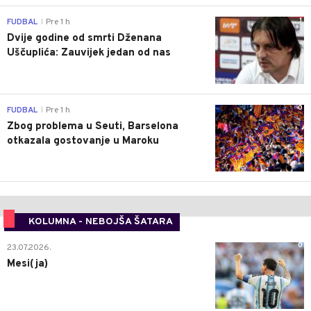
1
FUDBAL
Pre 1 h
|
Dvije godine od smrti Dženana
Uščuplića: Zauvijek jedan od nas
0
FUDBAL
Pre 1 h
|
Zbog problema u Seuti, Barselona
otkazala gostovanje u Maroku
KOLUMNA - NEBOJŠA ŠATARA
0
23.07.2026.
Mesi(ja)