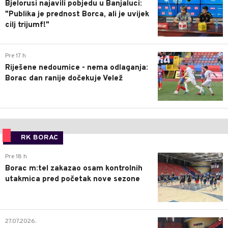
Bjelorusi najavili pobjedu u Banjaluci:
"Publika je prednost Borca, ali je uvijek
cilj trijumf!"
0
Pre 17 h
Riješene nedoumice - nema odlaganja:
Borac dan ranije dočekuje Velež
RK BORAC
0
Pre 18 h
Borac m:tel zakazao osam kontrolnih
utakmica pred početak nove sezone
0
27.07.2026.