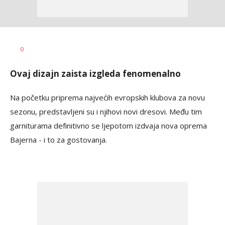
Bojan
AUTOR
0
Jakovljević
Ovaj dizajn zaista izgleda fenomenalno
Na početku priprema najvećih evropskih klubova za novu
sezonu, predstavljeni su i njihovi novi dresovi. Među tim
garniturama definitivno se ljepotom izdvaja nova oprema
Bajerna - i to za gostovanja.