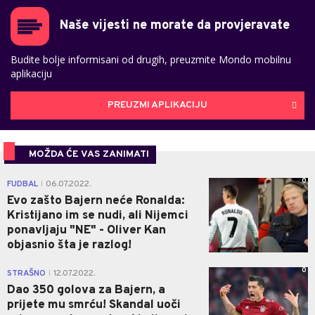
Naše vijesti ne morate da provjeravate
Budite bolje informisani od drugih, preuzmite Mondo mobilnu
aplikaciju
PREUZMI APLIKACIJU
MOŽDA ĆE VAS ZANIMATI
0
FUDBAL
06.07.2022.
|
Evo zašto Bajern neće Ronalda:
Kristijano im se nudi, ali Nijemci
ponavljaju "NE" - Oliver Kan
objasnio šta je razlog!
0
STRAŠNO
12.07.2022.
|
Dao 350 golova za Bajern, a
prijete mu smrću! Skandal uoči