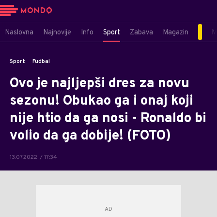
Naslovna
Najnovije
Info
Sport
Zabava
Magazin
M
Sport
Fudbal
Ovo je najljepši dres za novu
sezonu! Obukao ga i onaj koji
nije htio da ga nosi - Ronaldo bi
volio da ga dobije! (FOTO)
13.07.2022. / 17:34