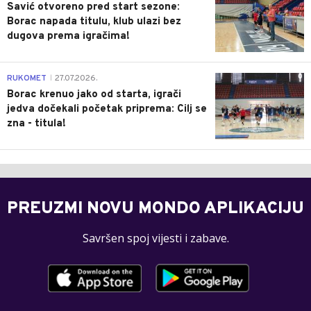
Savić otvoreno pred start sezone:
Borac napada titulu, klub ulazi bez
dugova prema igračima!
0
RUKOMET
27.07.2026.
|
Borac krenuo jako od starta, igrači
jedva dočekali početak priprema: Cilj se
zna - titula!
PREUZMI NOVU MONDO APLIKACIJU
Savršen spoj vijesti i zabave.