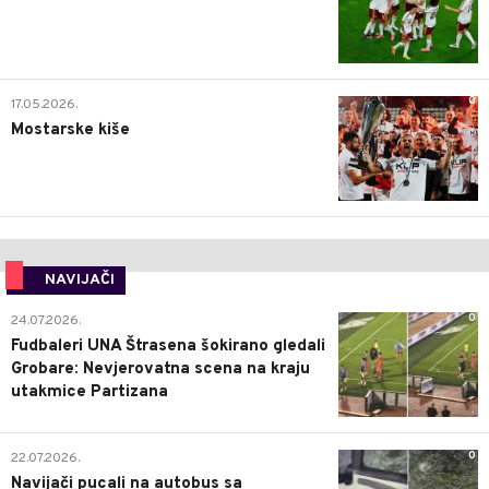
0
17.05.2026.
Mostarske kiše
NAVIJAČI
0
24.07.2026.
Fudbaleri UNA Štrasena šokirano gledali
Grobare: Nevjerovatna scena na kraju
utakmice Partizana
0
22.07.2026.
Navijači pucali na autobus sa