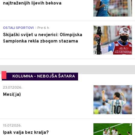
najtraženijih lijevih bekova
0
OSTALI SPORTOVI
Pre 6 h
|
Skijaški svijet u nevjerici: Olimpijska
šampionka rekla zbogom stazama
KOLUMNA - NEBOJŠA ŠATARA
0
23.07.2026.
Mesi(ja)
2
15.07.2026.
Ipak valja bez kralja?