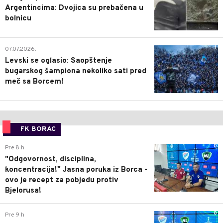
Argentincima: Dvojica su prebačena u
bolnicu
1
07.07.2026.
Levski se oglasio: Saopštenje
bugarskog šampiona nekoliko sati pred
meč sa Borcem!
FK BORAC
0
Pre 8 h
"Odgovornost, disciplina,
koncentracija!" Jasna poruka iz Borca -
ovo je recept za pobjedu protiv
Bjelorusa!
0
Pre 9 h