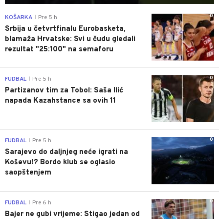
0
KOŠARKA
Pre 5 h
|
Srbija u četvrtfinalu Eurobasketa,
blamaža Hrvatske: Svi u čudu gledali
rezultat "25:100" na semaforu
0
FUDBAL
Pre 5 h
|
Partizanov tim za Tobol: Saša Ilić
napada Kazahstance sa ovih 11
0
FUDBAL
Pre 5 h
|
Sarajevo do daljnjeg neće igrati na
Koševu!? Bordo klub se oglasio
saopštenjem
0
FUDBAL
Pre 6 h
|
Bajer ne gubi vrijeme: Stigao jedan od