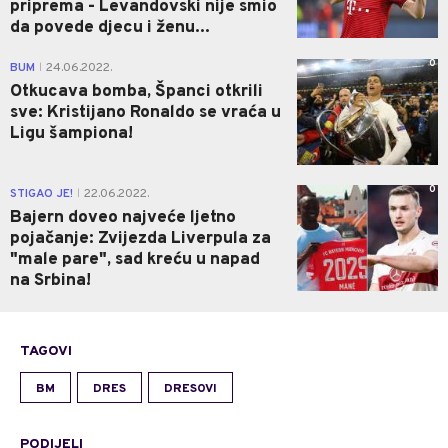
priprema - Levandovski nije smio
da povede djecu i ženu...
0
BUM
24.06.2022.
|
Otkucava bomba, Španci otkrili
sve: Kristijano Ronaldo se vraća u
Ligu šampiona!
0
STIGAO JE!
22.06.2022.
|
Bajern doveo najveće ljetno
pojačanje: Zvijezda Liverpula za
"male pare", sad kreću u napad
na Srbina!
TAGOVI
BM
DRES
DRESOVI
PODIJELI