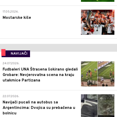
0
17.05.2026.
Mostarske kiše
NAVIJAČI
0
24.07.2026.
Fudbaleri UNA Štrasena šokirano gledali
Grobare: Nevjerovatna scena na kraju
utakmice Partizana
0
22.07.2026.
Navijači pucali na autobus sa
Argentincima: Dvojica su prebačena u
bolnicu