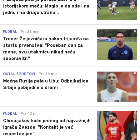
istorijskom meču: Moglo je da ode i na
jednu i na drugu stranu...
0
FUDBAL
Pre 28 min
|
Trener Željezničara nakon trijumfa na
startu prvenstva: "Poseban dan za
mene, ovu utakmicu nikad neću
zaboraviti!"
0
OSTALI SPORTOVI
Pre 36 min
|
Moćna Rusija pala u Ubu: Odbojkašice
Srbije pobijedile u drami
0
FUDBAL
Pre 40 min
|
Olimpijakos hoće jednog od najvažnijih
igrača Zvezde: "Kontakt je već
uspostavljen"