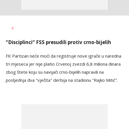
Haris
AUTOR
0
Krhalić
"Disciplinci" FSS presudili protiv crno-bijelih
FK Partizan neće moći da registruje nove igrače u naredna
tri mjeseca jer nije platio Crvenoj zvezdi 6,8 miliona dinara
zbog štete koju su navijači crno-bijelih napravili na
posljednja dva "vječita" derbija na stadionu "Rajko Mitić".