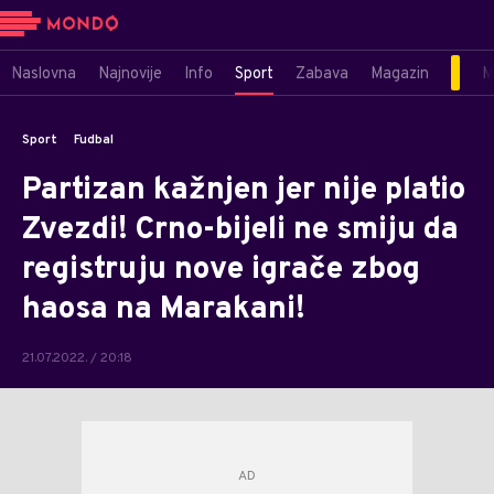
Naslovna
Najnovije
Info
Sport
Zabava
Magazin
M
Sport
Fudbal
Partizan kažnjen jer nije platio
Zvezdi! Crno-bijeli ne smiju da
registruju nove igrače zbog
haosa na Marakani!
21.07.2022. / 20:18