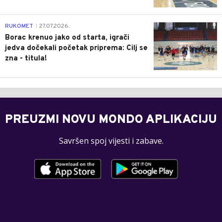
0
RUKOMET
27.07.2026.
|
Borac krenuo jako od starta, igrači
jedva dočekali početak priprema: Cilj se
zna - titula!
PREUZMI NOVU MONDO APLIKACIJU
Savršen spoj vijesti i zabave.