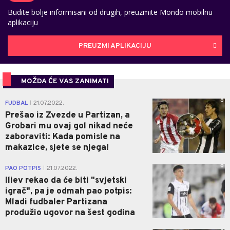
Budite bolje informisani od drugih, preuzmite Mondo mobilnu
aplikaciju
PREUZMI APLIKACIJU
MOŽDA ĆE VAS ZANIMATI
0
FUDBAL
21.07.2022.
|
Prešao iz Zvezde u Partizan, a
Grobari mu ovaj gol nikad neće
zaboraviti: Kada pomisle na
makazice, sjete se njega!
0
PAO POTPIS
21.07.2022.
|
Iliev rekao da će biti "svjetski
igrač", pa je odmah pao potpis:
Mladi fudbaler Partizana
produžio ugovor na šest godina