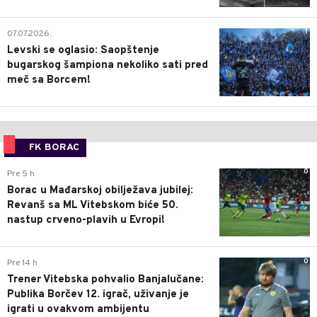
1
07.07.2026.
Levski se oglasio: Saopštenje
bugarskog šampiona nekoliko sati pred
meč sa Borcem!
FK BORAC
0
Pre 5 h
Borac u Mađarskoj obilježava jubilej:
Revanš sa ML Vitebskom biće 50.
nastup crveno-plavih u Evropi!
0
Pre 14 h
Trener Vitebska pohvalio Banjalučane:
Publika Borčev 12. igrač, uživanje je
igrati u ovakvom ambijentu