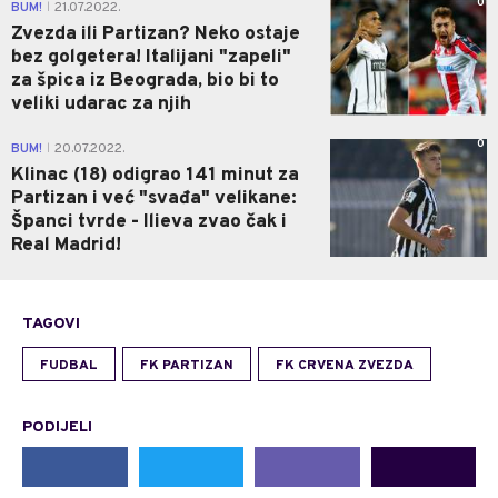
0
BUM!
21.07.2022.
|
Zvezda ili Partizan? Neko ostaje
bez golgetera! Italijani "zapeli"
za špica iz Beograda, bio bi to
veliki udarac za njih
0
BUM!
20.07.2022.
|
Klinac (18) odigrao 141 minut za
Partizan i već "svađa" velikane:
Španci tvrde - Ilieva zvao čak i
Real Madrid!
TAGOVI
FUDBAL
FK PARTIZAN
FK CRVENA ZVEZDA
PODIJELI