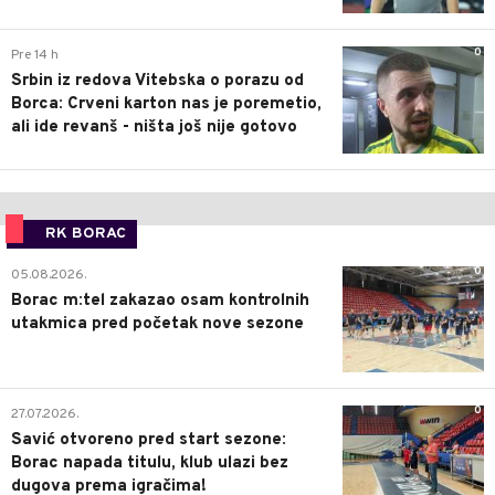
0
Pre 14 h
Srbin iz redova Vitebska o porazu od
Borca: Crveni karton nas je poremetio,
ali ide revanš - ništa još nije gotovo
RK BORAC
0
05.08.2026.
Borac m:tel zakazao osam kontrolnih
utakmica pred početak nove sezone
0
27.07.2026.
Savić otvoreno pred start sezone:
Borac napada titulu, klub ulazi bez
dugova prema igračima!