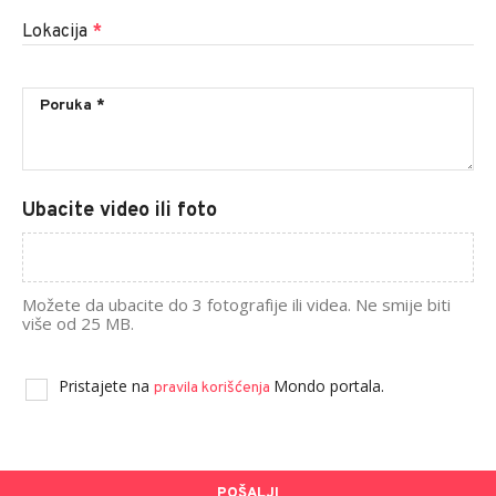
Lokacija
*
Ubacite video ili foto
Možete da ubacite do 3 fotografije ili videa. Ne smije biti
više od 25 MB.
Pristajete na
Mondo portala.
pravila korišćenja
POŠALJI