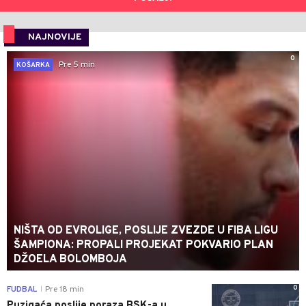
NAJNOVIJE
0
Pre 5 min
KOŠARKA
NIŠTA OD EVROLIGE, POSLIJE ZVEZDE U FIBA LIGU
ŠAMPIONA: PROPALI PROJEKAT POKVARIO PLAN
DŽOELA BOLOMBOJA
0
FUDBAL
Pre 18 min
|
Puzigaća poslije poraza BSK-a u