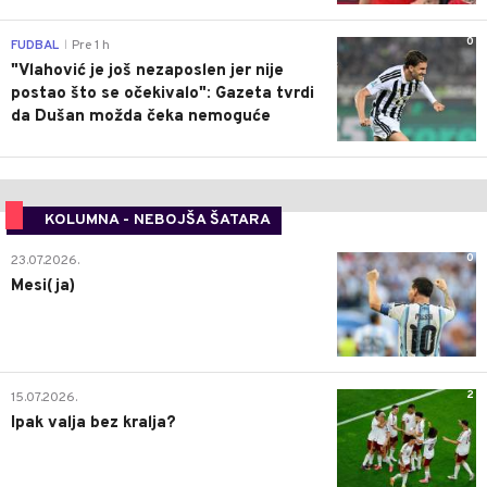
0
FUDBAL
Pre 1 h
|
"Vlahović je još nezaposlen jer nije
postao što se očekivalo": Gazeta tvrdi
da Dušan možda čeka nemoguće
KOLUMNA - NEBOJŠA ŠATARA
0
23.07.2026.
Mesi(ja)
2
15.07.2026.
Ipak valja bez kralja?