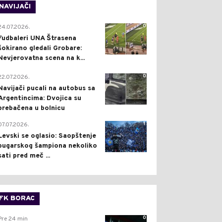
NAVIJAČI
0
24.07.2026.
Fudbaleri UNA Štrasena
šokirano gledali Grobare:
Nevjerovatna scena na k...
0
22.07.2026.
Navijači pucali na autobus sa
Argentincima: Dvojica su
prebačena u bolnicu
1
07.07.2026.
Levski se oglasio: Saopštenje
bugarskog šampiona nekoliko
sati pred meč ...
FK BORAC
0
Pre 24 min