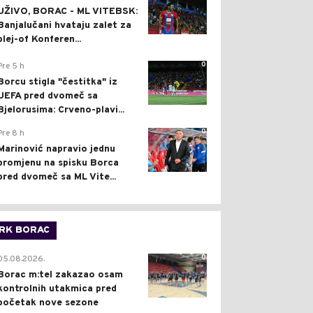
UŽIVO, BORAC - ML VITEBSK:
Banjalučani hvataju zalet za
plej-of Konferen...
0
Pre 5 h
Borcu stigla "čestitka" iz
UEFA pred dvomeč sa
Bjelorusima: Crveno-plavi...
0
Pre 8 h
Marinović napravio jednu
promjenu na spisku Borca
pred dvomeč sa ML Vite...
RK BORAC
0
05.08.2026.
Borac m:tel zakazao osam
kontrolnih utakmica pred
početak nove sezone