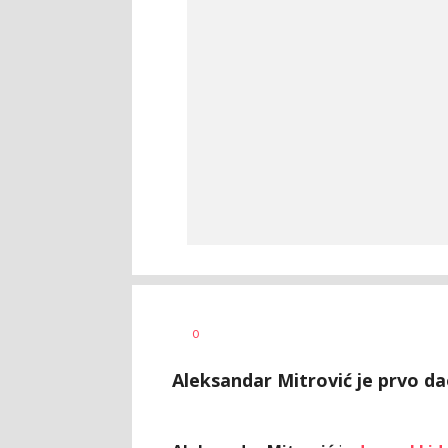
Bojan
AUTOR
0
Jakovljević
Aleksandar Mitrović je prvo dao