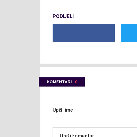
PODIJELI
KOMENTARI
0
Upiši ime