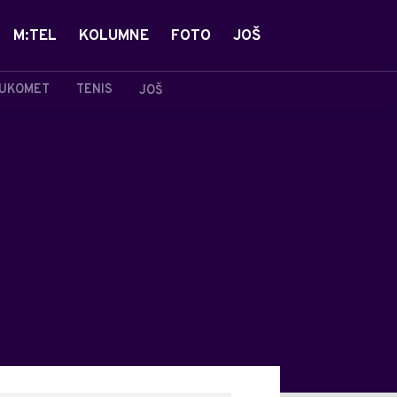
M:TEL
KOLUMNE
FOTO
JOŠ
UKOMET
TENIS
JOŠ