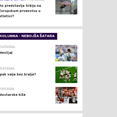
OSTALI SPORTOVI
Pre 55 min
Ko predstavlja Srbiju na
Evropskom prvenstvu u
atletici?
KOLUMNA - NEBOJŠA ŠATARA
0
23.07.2026.
Mesi(ja)
2
15.07.2026.
Ipak valja bez kralja?
0
17.05.2026.
Mostarske kiše