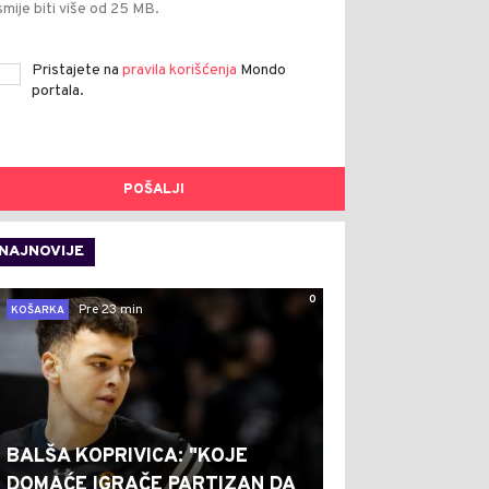
smije biti više od 25 MB.
Pristajete na
pravila korišćenja
Mondo
portala.
POŠALJI
NAJNOVIJE
0
Pre 23 min
KOŠARKA
BALŠA KOPRIVICA: "KOJE
DOMAĆE IGRAČE PARTIZAN DA