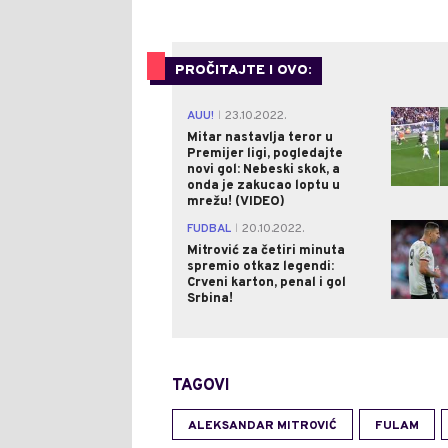
PROČITAJTE I OVO:
AUU!
23.10.2022.
|
Mitar nastavlja teror u
Premijer ligi, pogledajte
novi gol: Nebeski skok, a
onda je zakucao loptu u
mrežu! (VIDEO)
FUDBAL
20.10.2022.
|
Mitrović za četiri minuta
spremio otkaz legendi:
Crveni karton, penal i gol
Srbina!
TAGOVI
ALEKSANDAR MITROVIĆ
FULAM