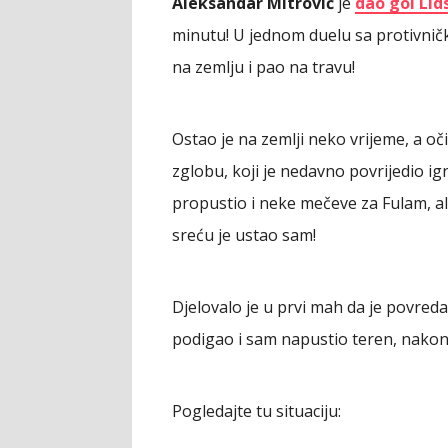
Aleksandar Mitrović
je
dao gol Lid
minutu! U jednom duelu sa protivni
na zemlju i pao na travu!
Ostao je na zemlji neko vrijeme, a o
zglobu, koji je nedavno povrijedio igr
propustio i neke mečeve za Fulam, al
sreću je ustao sam!
Djelovalo je u prvi mah da je povreda
podigao i sam napustio teren, nakon 
Pogledajte tu situaciju: