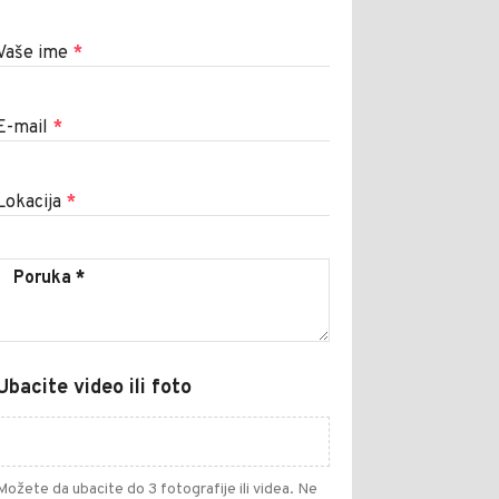
Vaše ime
*
E-mail
*
Lokacija
*
Ubacite video ili foto
Možete da ubacite do 3 fotografije ili videa. Ne