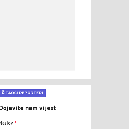
ČITAOCI REPORTERI
Dojavite nam vijest
Naslov
*