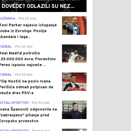
DOVEDE? ODLAZILI SU NEZ...
0
KOŠARKA
Pre 25 min
|
Toni Parker najavio istupanje
kluba iz Evrolige: Poslije
skandala i laga...
0
FUDBAL
Pre 32 min
|
Real Madrid potrošio
125.000.000 evra: Florentino
Perez ispunio najveće ...
0
FUDBAL
Pre 33 min
|
Filip Kostić na poziv Ivana
Perišića odmah potpisao da
obuče dres PSV-a
0
OSTALI SPORTOVI
Pre 53 min
|
Ivana Španović odgovorila na
"zabranjeno" pitanje pred
Evropsko prvenstvo
0
|