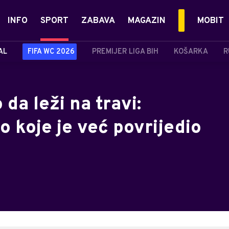
INFO
SPORT
ZABAVA
MAGAZIN
MOBIT
AL
FIFA WC 2026
PREMIJER LIGA BIH
KOŠARKA
R
 da leži na travi:
o koje je već povrijedio