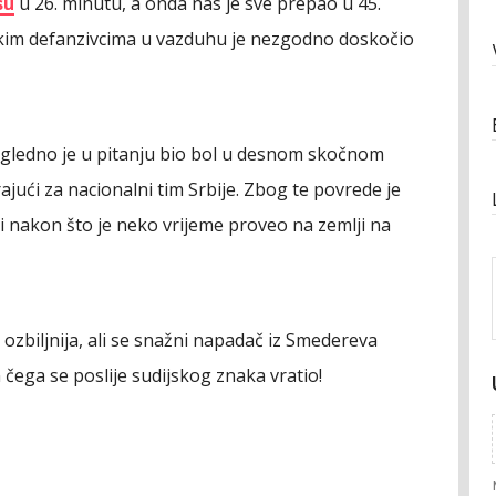
su
u 26. minutu, a onda nas je sve prepao u 45.
čkim defanzivcima u vazduhu je nezgodno doskočio
čigledno je u pitanju bio bol u desnom skočnom
ajući za nacionalni tim Srbije. Zbog te povrede je
i nakon što je neko vrijeme proveo na zemlji na
 ozbiljnija, ali se snažni napadač iz Smedereva
čega se poslije sudijskog znaka vratio!