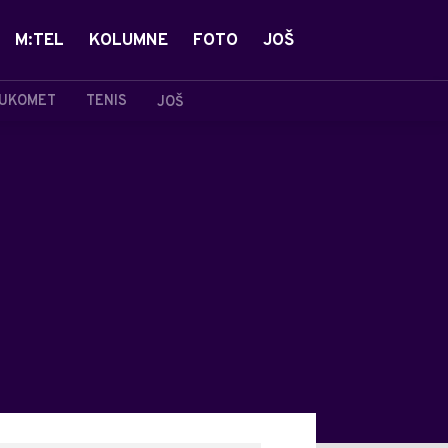
M:TEL
KOLUMNE
FOTO
JOŠ
UKOMET
TENIS
JOŠ