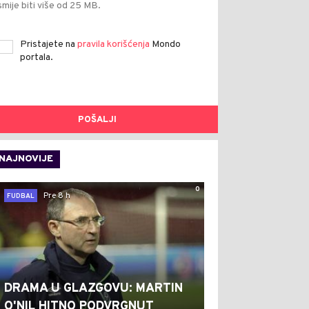
smije biti više od 25 MB.
Pristajete na
pravila korišćenja
Mondo
portala.
POŠALJI
NAJNOVIJE
0
Pre 8 h
FUDBAL
DRAMA U GLAZGOVU: MARTIN
O'NIL HITNO PODVRGNUT