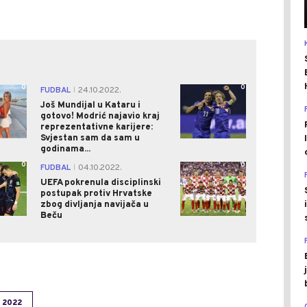
0
0
FUDBAL
24.10.2022.
|
Još Mundijal u Kataru i
gotovo! Modrić najavio kraj
reprezentativne karijere:
Svjestan sam da sam u
godinama...
0
0
FUDBAL
04.10.2022.
|
UEFA pokrenula disciplinski
postupak protiv Hrvatske
zbog divljanja navijača u
Beču
 2022