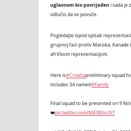
uglavnom bio povrijeđen
i sada je 
odlučio da se povuče.
Pogledajte ispod spisak reprezentaci
grupnoj fazi protiv Maroka, Kanade i
afričkom reprezentacijom.
Here is
#Croatia
preliminary squad f
includes 34 names!
#Family
Final squad to be presented on 9 N
❤️‍
pic.twitter.com/MR3lEbrzS7