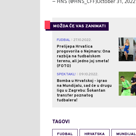
October 31, 2022
— HNS (@HNS_CFF)
MOŽDA ĆE VAS ZANIMATI
FUDBAL
27.10.2022.
|
Prelijepa Hrvatica
progovorila o Nejmaru: Ona
razbija na fudbalskom
terenu, ali jedno joj smeta!
(FOTO)
SPEKTAKL!
09.10.2022.
|
Bomba u Hrvatskoj - igrao
na Mundijalu, sad će u drugu
ligu u Zagrebu: Šokantan
transfer poznatog
fudbalera!
TAGOVI
FUDBAL
HRVATSKA
MUNDIJAL