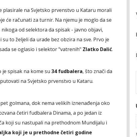
se plasirale na Svjetsko prvenstvo u Kataru morali
oje će računati za turnir. Na njemu je moglo da se
a nikoga od selektora da spisak - javno objavi,
i su to željeli da urade bez obzira na sve. Prvo je
 sada se oglasio i selektor "vatrenih"
Zlatko Dalić
.
o je spisak na kome su
34 fudbalera
, što znači da
putovati na Svjetsko prvenstvo u Kataru.
 pet golmana, dok nema velikih iznenađenja oko
ozvana četiri fudbalera Dinama, a po jedan iz
ača koji su nastupali na prethodnom Mundijalu i
ljka koji je u prethodne četiri godine