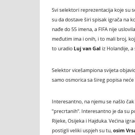
Svi selektori reprezentacija koje su 
su da dostave širi spisak igrača na k
nađe do 55 imena, a FIFA nije uslovil
međutim ima i onih, i to mali broj, koj
to uradio
Luj van Gal
iz Holandije, a
Selektor vicešampiona svijeta objavi
samo osmorica sa šireg popisa neće 
Interesantno, na njemu se našlo čak
"precrtanih". Interesantno je da su p
Rijeke, Osijeka i Hajduka. Većina igr
postigli veliki uspjeh su tu,
osim Vrsa