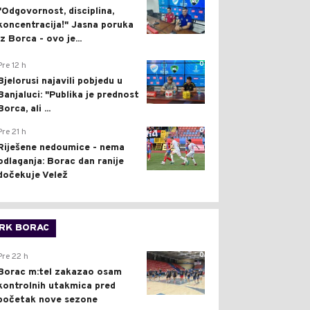
"Odgovornost, disciplina,
koncentracija!" Jasna poruka
iz Borca - ovo je...
0
Pre 12 h
Bjelorusi najavili pobjedu u
Banjaluci: "Publika je prednost
Borca, ali ...
0
Pre 21 h
Riješene nedoumice - nema
odlaganja: Borac dan ranije
dočekuje Velež
RK BORAC
0
Pre 22 h
Borac m:tel zakazao osam
kontrolnih utakmica pred
početak nove sezone