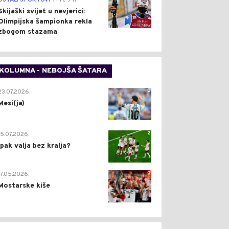
OSTALI SPORTOVI
Pre 9 h
Skijaški svijet u nevjerici:
Olimpijska šampionka rekla
zbogom stazama
KOLUMNA - NEBOJŠA ŠATARA
0
23.07.2026.
Mesi(ja)
2
15.07.2026.
Ipak valja bez kralja?
0
17.05.2026.
Mostarske kiše