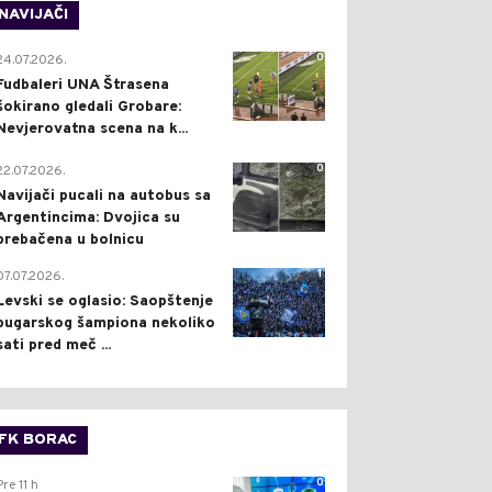
NAVIJAČI
0
24.07.2026.
Fudbaleri UNA Štrasena
šokirano gledali Grobare:
Nevjerovatna scena na k...
0
22.07.2026.
Navijači pucali na autobus sa
Argentincima: Dvojica su
prebačena u bolnicu
1
07.07.2026.
Levski se oglasio: Saopštenje
bugarskog šampiona nekoliko
sati pred meč ...
FK BORAC
0
Pre 11 h