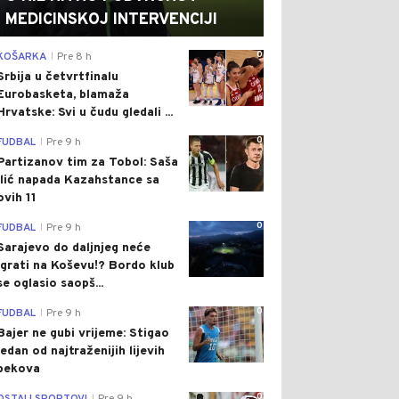
MEDICINSKOJ INTERVENCIJI
0
KOŠARKA
Pre 8 h
|
Srbija u četvrtfinalu
Eurobasketa, blamaža
Hrvatske: Svi u čudu gledali ...
0
FUDBAL
Pre 9 h
|
Partizanov tim za Tobol: Saša
Ilić napada Kazahstance sa
ovih 11
0
FUDBAL
Pre 9 h
|
Sarajevo do daljnjeg neće
igrati na Koševu!? Bordo klub
se oglasio saopš...
0
FUDBAL
Pre 9 h
|
Bajer ne gubi vrijeme: Stigao
jedan od najtraženijih lijevih
bekova
0
|