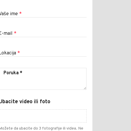
Vaše ime
*
E-mail
*
Lokacija
*
Ubacite video ili foto
Možete da ubacite do 3 fotografije ili videa. Ne