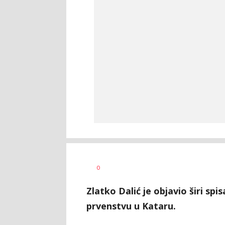
Haris
AUTOR
0
Krhalić
Zlatko Dalić je objavio širi sp
prvenstvu u Kataru.