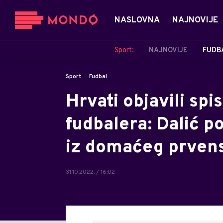
NASLOVNA
NAJNOVIJE
Sport:
NAJNOVIJE
FUDB
Sport
Fudbal
Hrvati objavili spi
fudbalera: Dalić 
iz domaćeg prvens
31.10.2022. / 16:02