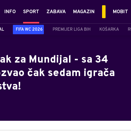
INFO
SPORT
ZABAVA
MAGAZIN
MOBIT
AL
FIFA WC 2026
PREMIJER LIGA BIH
KOŠARKA
R
sak za Mundijal - sa 34
pozvao čak sedam igrača
tva!