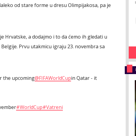
daleko od stare forme u dresu Olimpijakosa, pa je
je Hrvatske, a dodajmo i to da ćemo ih gledati u
 Belgije. Prvu utakmicu igraju 23. novembra sa
or the upcoming
@FIFAWorldCup
in Qatar - it
ovember
#WorldCup
#Vatreni