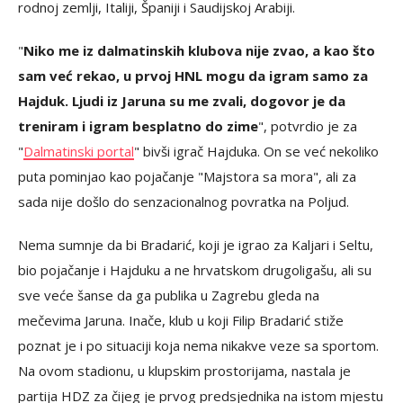
rodnoj zemlji, Italiji, Španiji i Saudijskoj Arabiji.
"
Niko me iz dalmatinskih klubova nije zvao, a kao što
sam već rekao, u prvoj HNL mogu da igram samo za
Hajduk. Ljudi iz Jaruna su me zvali, dogovor je da
treniram i igram besplatno do zime
", potvrdio je za
"
Dalmatinski portal
" bivši igrač Hajduka. On se već nekoliko
puta pominjao kao pojačanje "Majstora sa mora", ali za
sada nije došlo do senzacionalnog povratka na Poljud.
Nema sumnje da bi Bradarić, koji je igrao za Kaljari i Seltu,
bio pojačanje i Hajduku a ne hrvatskom drugoligašu, ali su
sve veće šanse da ga publika u Zagrebu gleda na
mečevima Jaruna. Inače, klub u koji Filip Bradarić stiže
poznat je i po situaciji koja nema nikakve veze sa sportom.
Na ovom stadionu, u klupskim prostorijama, nastala je
partija HDZ za čijeg je prvog predsjednika na istom mjestu