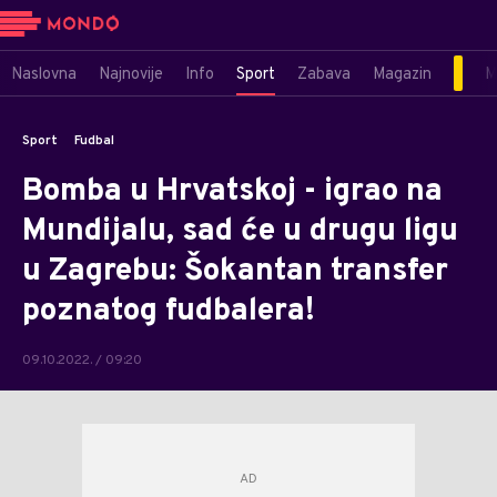
Naslovna
Najnovije
Info
Sport
Zabava
Magazin
M
Sport
Fudbal
Bomba u Hrvatskoj - igrao na
Mundijalu, sad će u drugu ligu
u Zagrebu: Šokantan transfer
poznatog fudbalera!
09.10.2022. / 09:20