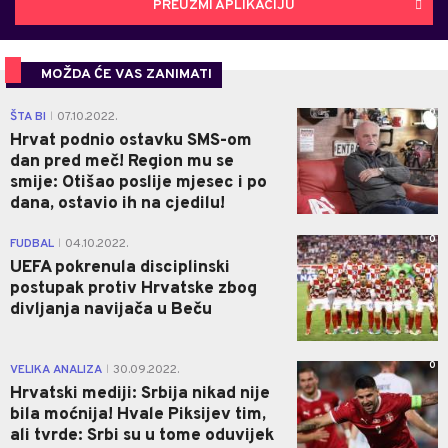
PREUZMI APLIKACIJU
MOŽDA ĆE VAS ZANIMATI
0
ŠTA BI
07.10.2022.
|
Hrvat podnio ostavku SMS-om
dan pred meč! Region mu se
smije: Otišao poslije mjesec i po
dana, ostavio ih na cjedilu!
0
FUDBAL
04.10.2022.
|
UEFA pokrenula disciplinski
postupak protiv Hrvatske zbog
divljanja navijača u Beču
0
VELIKA ANALIZA
30.09.2022.
|
Hrvatski mediji: Srbija nikad nije
bila moćnija! Hvale Piksijev tim,
ali tvrde: Srbi su u tome oduvijek