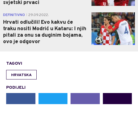
svjetski prvaci
1
DEFINITIVNO
29.09.2022.
|
Hrvati odlučili! Evo kakvu će
traku nositi Modrić u Kataru: I njih
pitali za onu sa duginim bojama,
ovo je odgovor
TAGOVI
HRVATSKA
PODIJELI