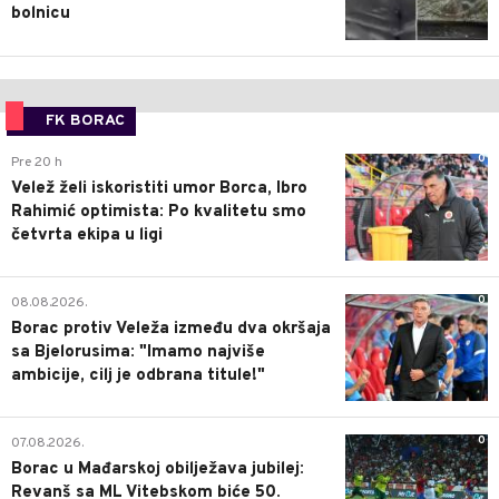
bolnicu
FK BORAC
0
Pre 20 h
Velež želi iskoristiti umor Borca, Ibro
Rahimić optimista: Po kvalitetu smo
četvrta ekipa u ligi
0
08.08.2026.
Borac protiv Veleža između dva okršaja
sa Bjelorusima: "Imamo najviše
ambicije, cilj je odbrana titule!"
0
07.08.2026.
Borac u Mađarskoj obilježava jubilej:
Revanš sa ML Vitebskom biće 50.