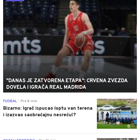
"DANAS JE ZATVORENA ETAPA": CRVENA ZVEZDA
DOVELA I IGRAČA REAL MADRIDA
0
FUDBAL
Pre 8 min
|
Bizarno: Igrač ispucao loptu van terena
i izazvao saobraćajnu nesreću!?
0