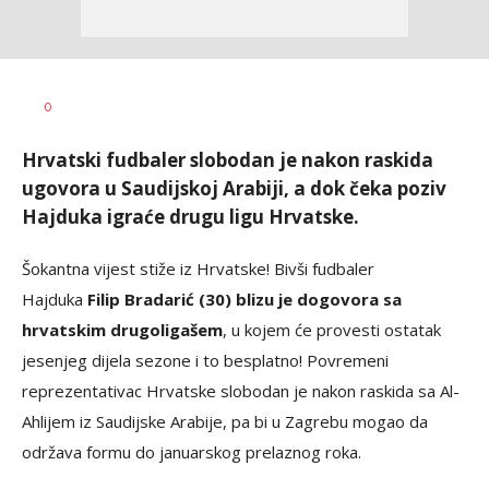
Bojan
AUTOR
0
Jakovljević
Hrvatski fudbaler slobodan je nakon raskida
ugovora u Saudijskoj Arabiji, a dok čeka poziv
Hajduka igraće drugu ligu Hrvatske.
Šokantna vijest stiže iz Hrvatske! Bivši fudbaler
Hajduka
Filip Bradarić (30) blizu je dogovora sa
hrvatskim drugoligašem
, u kojem će provesti ostatak
jesenjeg dijela sezone i to besplatno! Povremeni
reprezentativac Hrvatske slobodan je nakon raskida sa Al-
Ahlijem iz Saudijske Arabije, pa bi u Zagrebu mogao da
održava formu do januarskog prelaznog roka.