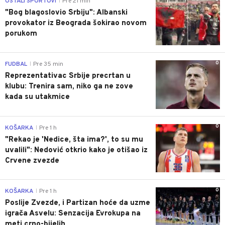
OSTALI SPORTOVI
Pre 21 min
|
"Bog blagoslovio Srbiju": Albanski
provokator iz Beograda šokirao novom
porukom
0
FUDBAL
Pre 35 min
|
Reprezentativac Srbije precrtan u
klubu: Trenira sam, niko ga ne zove
kada su utakmice
0
KOŠARKA
Pre 1 h
|
"Rekao je 'Nedice, šta ima?', to su mu
uvalili": Nedović otkrio kako je otišao iz
Crvene zvezde
0
KOŠARKA
Pre 1 h
|
Poslije Zvezde, i Partizan hoće da uzme
igrača Asvelu: Senzacija Evrokupa na
meti crno-bijelih