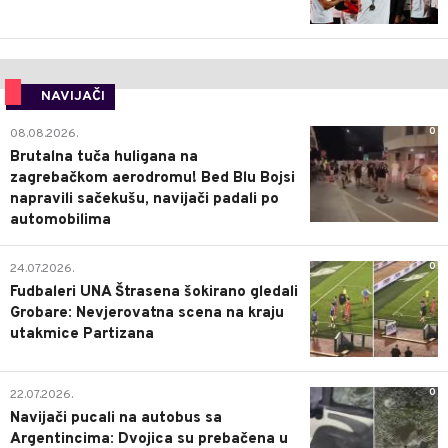
NAVIJAČI
0
08.08.2026.
Brutalna tuča huligana na
zagrebačkom aerodromu! Bed Blu Bojsi
napravili sačekušu, navijači padali po
automobilima
0
24.07.2026.
Fudbaleri UNA Štrasena šokirano gledali
Grobare: Nevjerovatna scena na kraju
utakmice Partizana
0
22.07.2026.
Navijači pucali na autobus sa
Argentincima: Dvojica su prebačena u