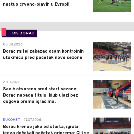
nastup crveno-plavih u Evropi!
RK BORAC
0
05.08.2026.
Borac m:tel zakazao osam kontrolnih
utakmica pred početak nove sezone
0
27.07.2026.
Savić otvoreno pred start sezone:
Borac napada titulu, klub ulazi bez
dugova prema igračima!
0
RUKOMET
27.07.2026.
|
Borac krenuo jako od starta, igrači
jedva dočekali početak priprema: Cilj se