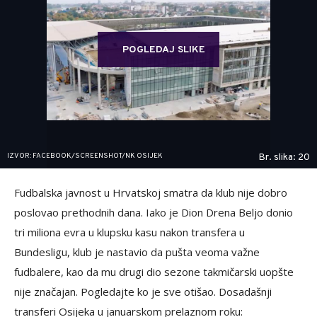
POGLEDAJ SLIKE
IZVOR: FACEBOOK/SCREENSHOT/NK OSIJEK
Br. slika: 20
Fudbalska javnost u Hrvatskoj smatra da klub nije dobro
poslovao prethodnih dana. Iako je Dion Drena Beljo donio
tri miliona evra u klupsku kasu nakon transfera u
Bundesligu, klub je nastavio da pušta veoma važne
fudbalere, kao da mu drugi dio sezone takmičarski uopšte
nije značajan. Pogledajte ko je sve otišao. Dosadašnji
transferi Osijeka u januarskom prelaznom roku: