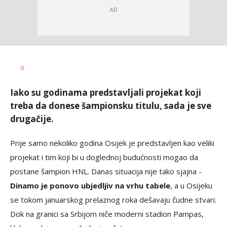
Bojan
AUTOR
0
Jakovljević
Iako su godinama predstavljali projekat koji
treba da donese šampionsku titulu, sada je sve
drugačije.
Prije samo nekoliko godina Osijek je predstavljen kao veliki
projekat i tim koji bi u doglednoj budućnosti mogao da
postane šampion HNL. Danas situacija nije tako sjajna -
Dinamo je ponovo ubjedljiv na vrhu tabele
, a u Osijeku
se tokom januarskog prelaznog roka dešavaju čudne stvari.
Dok na granici sa Srbijom niče moderni stadion Pampas,