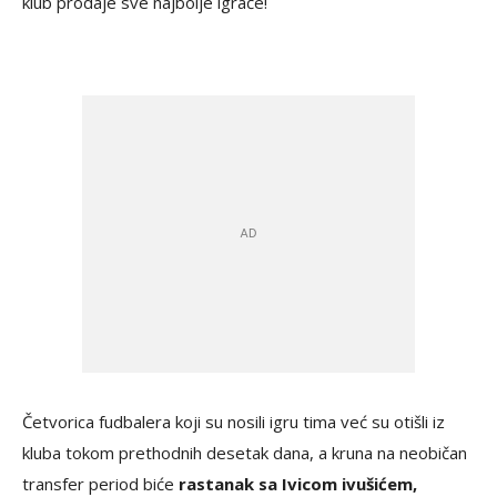
klub prodaje sve najbolje igrače!
Četvorica fudbalera koji su nosili igru tima već su otišli iz
kluba tokom prethodnih desetak dana, a kruna na neobičan
transfer period biće
rastanak sa Ivicom ivušićem,