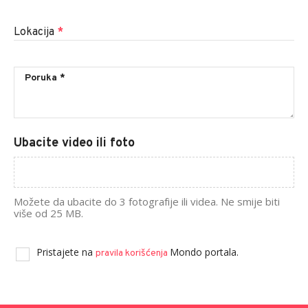
Lokacija
*
Ubacite video ili foto
Možete da ubacite do 3 fotografije ili videa. Ne smije biti
više od 25 MB.
Pristajete na
Mondo portala.
pravila korišćenja