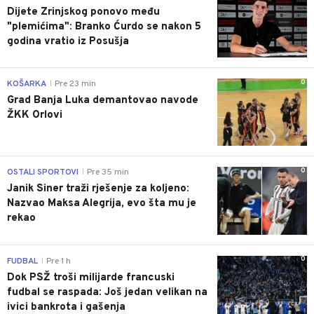
Dijete Zrinjskog ponovo među
"plemićima": Branko Ćurdo se nakon 5
godina vratio iz Posušja
0
KOŠARKA
Pre 23 min
|
Grad Banja Luka demantovao navode
ŽKK Orlovi
0
OSTALI SPORTOVI
Pre 35 min
|
Janik Siner traži rješenje za koljeno:
Nazvao Maksa Alegrija, evo šta mu je
rekao
0
FUDBAL
Pre 1 h
|
Dok PSŽ troši milijarde francuski
fudbal se raspada: Još jedan velikan na
ivici bankrota i gašenja