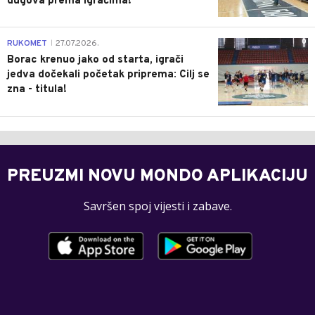
dugova prema igračima!
0
RUKOMET
27.07.2026.
|
Borac krenuo jako od starta, igrači
jedva dočekali početak priprema: Cilj se
zna - titula!
PREUZMI NOVU MONDO APLIKACIJU
Savršen spoj vijesti i zabave.