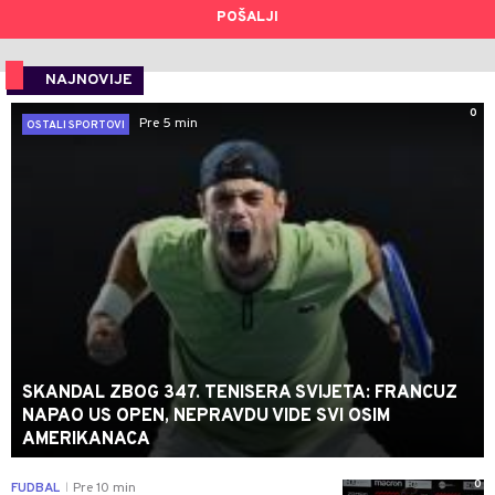
POŠALJI
NAJNOVIJE
0
Pre 5 min
OSTALI SPORTOVI
SKANDAL ZBOG 347. TENISERA SVIJETA: FRANCUZ
NAPAO US OPEN, NEPRAVDU VIDE SVI OSIM
AMERIKANACA
0
FUDBAL
Pre 10 min
|