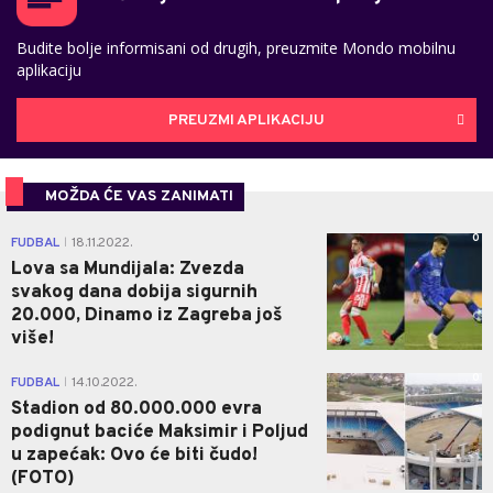
Budite bolje informisani od drugih, preuzmite Mondo mobilnu
aplikaciju
PREUZMI APLIKACIJU
MOŽDA ĆE VAS ZANIMATI
0
FUDBAL
18.11.2022.
|
Lova sa Mundijala: Zvezda
svakog dana dobija sigurnih
20.000, Dinamo iz Zagreba još
više!
0
FUDBAL
14.10.2022.
|
Stadion od 80.000.000 evra
podignut baciće Maksimir i Poljud
u zapećak: Ovo će biti čudo!
(FOTO)