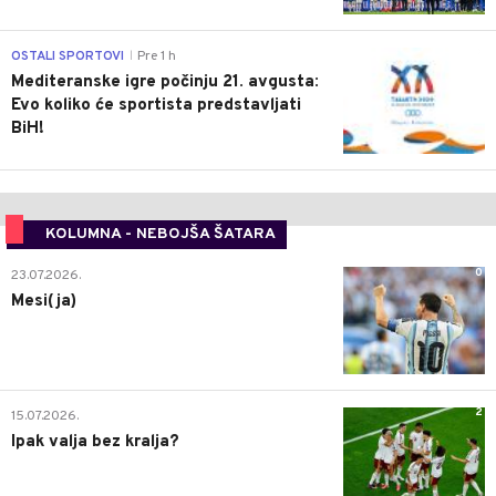
0
OSTALI SPORTOVI
Pre 1 h
|
Mediteranske igre počinju 21. avgusta:
Evo koliko će sportista predstavljati
BiH!
KOLUMNA - NEBOJŠA ŠATARA
0
23.07.2026.
Mesi(ja)
2
15.07.2026.
Ipak valja bez kralja?