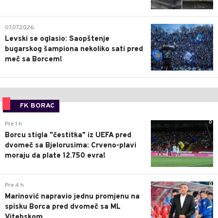
1
07.07.2026.
Levski se oglasio: Saopštenje
bugarskog šampiona nekoliko sati pred
meč sa Borcem!
FK BORAC
0
Pre 1 h
Borcu stigla "čestitka" iz UEFA pred
dvomeč sa Bjelorusima: Crveno-plavi
moraju da plate 12.750 evra!
0
Pre 4 h
Marinović napravio jednu promjenu na
spisku Borca pred dvomeč sa ML
Vitebskom