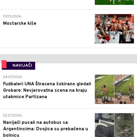
0
17.05.2026.
Mostarske kiše
NAVIJAČI
0
24.07.2026.
Fudbaleri UNA Štrasena šokirano gledali
Grobare: Nevjerovatna scena na kraju
utakmice Partizana
0
22.07.2026.
Navijači pucali na autobus sa
Argentincima: Dvojica su prebačena u
bolnicu