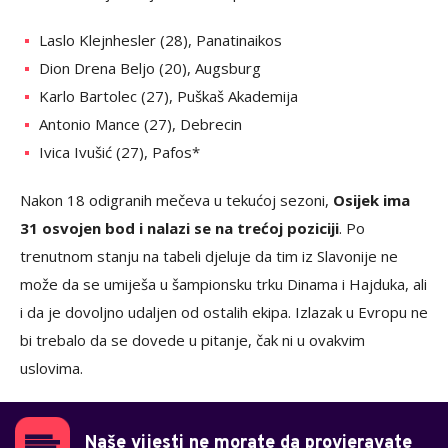
Laslo Klejnhesler (28), Panatinaikos
Dion Drena Beljo (20), Augsburg
Karlo Bartolec (27), Puškaš Akademija
Antonio Mance (27), Debrecin
Ivica Ivušić (27), Pafos*
Nakon 18 odigranih mečeva u tekućoj sezoni,
Osijek ima
31 osvojen bod i nalazi se na trećoj poziciji
. Po
trenutnom stanju na tabeli djeluje da tim iz Slavonije ne
može da se umiješa u šampionsku trku Dinama i Hajduka, ali
i da je dovoljno udaljen od ostalih ekipa. Izlazak u Evropu ne
bi trebalo da se dovede u pitanje, čak ni u ovakvim
uslovima.
Naše vijesti ne morate da provjeravate