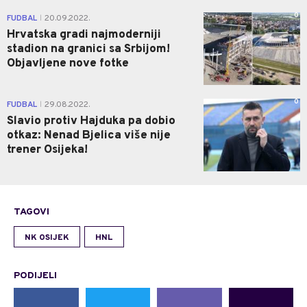
0
FUDBAL
20.09.2022.
|
Hrvatska gradi najmoderniji
stadion na granici sa Srbijom!
Objavljene nove fotke
0
FUDBAL
29.08.2022.
|
Slavio protiv Hajduka pa dobio
otkaz: Nenad Bjelica više nije
trener Osijeka!
TAGOVI
NK OSIJEK
HNL
PODIJELI