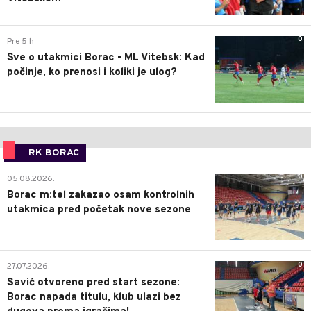
0
Pre 5 h
Sve o utakmici Borac - ML Vitebsk: Kad
počinje, ko prenosi i koliki je ulog?
RK BORAC
0
05.08.2026.
Borac m:tel zakazao osam kontrolnih
utakmica pred početak nove sezone
0
27.07.2026.
Savić otvoreno pred start sezone:
Borac napada titulu, klub ulazi bez