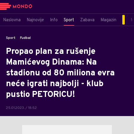
Naslovna
Najnovije
Info
Sport
Zabava
Magazin
M
Sport
Fudbal
Propao plan za rušenje
Mamićevog Dinama: Na
stadionu od 80 miliona evra
neće igrati najbolji - klub
pustio PETORICU!
25.01.2023. / 18:52