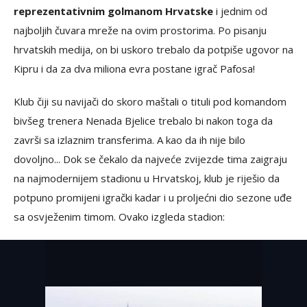
reprezentativnim golmanom Hrvatske
i jednim od
najboljih čuvara mreže na ovim prostorima. Po pisanju
hrvatskih medija, on bi uskoro trebalo da potpiše ugovor na
Kipru i da za dva miliona evra postane igrač Pafosa!
Klub čiji su navijači do skoro maštali o tituli pod komandom
bivšeg trenera Nenada Bjelice trebalo bi nakon toga da
završi sa izlaznim transferima. A kao da ih nije bilo
dovoljno... Dok se čekalo da najveće zvijezde tima zaigraju
na najmodernijem stadionu u Hrvatskoj, klub je riješio da
potpuno promijeni igrački kadar i u proljećni dio sezone uđe
sa osvježenim timom. Ovako izgleda stadion: