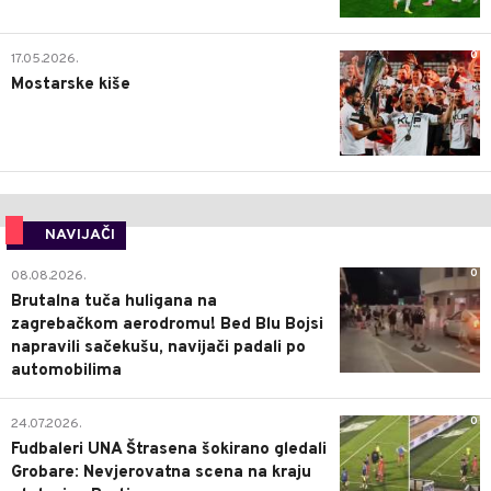
0
17.05.2026.
Mostarske kiše
NAVIJAČI
0
08.08.2026.
Brutalna tuča huligana na
zagrebačkom aerodromu! Bed Blu Bojsi
napravili sačekušu, navijači padali po
automobilima
0
24.07.2026.
Fudbaleri UNA Štrasena šokirano gledali
Grobare: Nevjerovatna scena na kraju