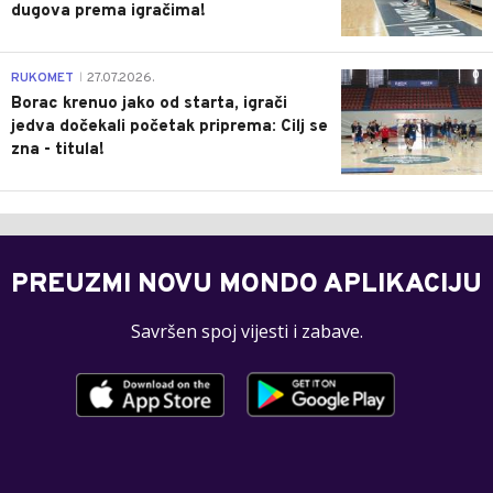
dugova prema igračima!
0
RUKOMET
27.07.2026.
|
Borac krenuo jako od starta, igrači
jedva dočekali početak priprema: Cilj se
zna - titula!
PREUZMI NOVU MONDO APLIKACIJU
Savršen spoj vijesti i zabave.