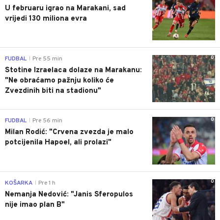
U februaru igrao na Marakani, sad
vrijedi 130 miliona evra
0
FUDBAL
Pre 55 min
|
Stotine Izraelaca dolaze na Marakanu:
"Ne obraćamo pažnju koliko će
Zvezdinih biti na stadionu"
0
FUDBAL
Pre 56 min
|
Milan Rodić: "Crvena zvezda je malo
potcijenila Hapoel, ali prolazi"
0
KOŠARKA
Pre 1 h
|
Nemanja Nedović: "Janis Sferopulos
nije imao plan B"