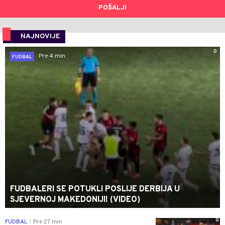
POŠALJI
NAJNOVIJE
0
Pre 4 min
FUDBAL
FUDBALERI SE POTUKLI POSLIJE DERBIJA U
SJEVERNOJ MAKEDONIJI! (VIDEO)
0
FUDBAL
Pre 27 min
|