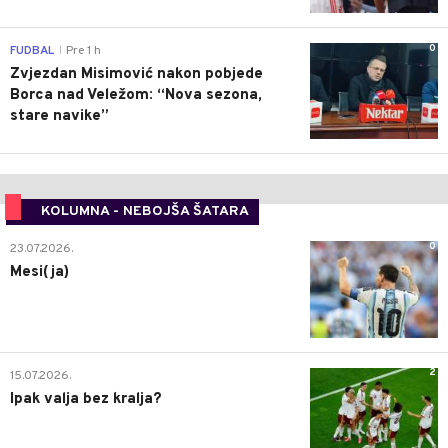
0
FUDBAL
Pre 1 h
|
Zvjezdan Misimović nakon pobjede
Borca nad Veležom: “Nova sezona,
stare navike”
KOLUMNA - NEBOJŠA ŠATARA
0
23.07.2026.
Mesi(ja)
2
15.07.2026.
Ipak valja bez kralja?