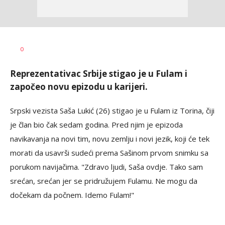
Haris
AUTOR
0
Krhalić
Reprezentativac Srbije stigao je u Fulam i
započeo novu epizodu u karijeri.
Srpski vezista Saša Lukić (26) stigao je u Fulam iz Torina, čiji
je član bio čak sedam godina. Pred njim je epizoda
navikavanja na novi tim, novu zemlju i novi jezik, koji će tek
morati da usavrši sudeći prema Sašinom prvom snimku sa
porukom navijačima. "Zdravo ljudi, Saša ovdje. Tako sam
srećan, srećan jer se pridružujem Fulamu. Ne mogu da
dočekam da počnem. Idemo Fulam!"