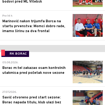
bodovi pred ML Vitebsk
1
Pre 14 h
Marinović nakon trijumfa Borca na
startu prvenstva: Momci dobro rade,
imamo širinu za dva fronta!
RK BORAC
0
05.08.2026.
Borac m:tel zakazao osam kontrolnih
utakmica pred početak nove sezone
0
27.07.2026.
Savić otvoreno pred start sezone:
Borac napada titulu, klub ulazi bez