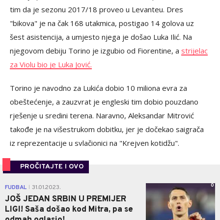
tim da je sezonu 2017/18 proveo u Levanteu. Dres
"bikova" je na čak 168 utakmica, postigao 14 golova uz
šest asistencija, a umjesto njega je došao Luka Ilić. Na
njegovom debiju Torino je izgubio od Fiorentine, a
strijelac
za Violu bio je Luka Jović.
Torino je navodno za Lukića dobio 10 miliona evra za
obeštećenje, a zauzvrat je engleski tim dobio pouzdano
rješenje u sredini terena. Naravno, Aleksandar Mitrović
takođe je na višestrukom dobitku, jer je dočekao saigrača
iz reprezentacije u svlačionici na "Krejven kotidžu".
PROČITAJTE I OVO
0
FUDBAL
31.01.2023.
|
JOŠ JEDAN SRBIN U PREMIJER
LIGI! Saša došao kod Mitra, pa se