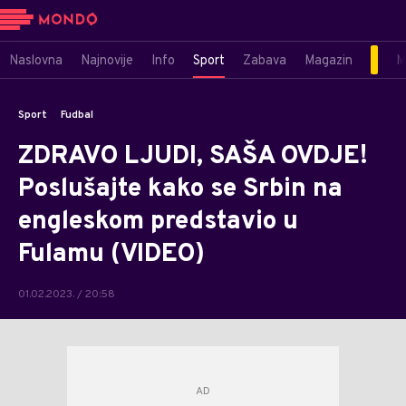
Naslovna
Najnovije
Info
Sport
Zabava
Magazin
M
Sport
Fudbal
ZDRAVO LJUDI, SAŠA OVDJE!
Poslušajte kako se Srbin na
engleskom predstavio u
Fulamu (VIDEO)
01.02.2023. / 20:58