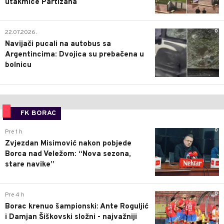
utakmice Partizana
0
22.07.2026.
Navijači pucali na autobus sa
Argentincima: Dvojica su prebačena u
bolnicu
FK BORAC
0
Pre 1 h
Zvjezdan Misimović nakon pobjede
Borca nad Veležom: “Nova sezona,
stare navike”
0
Pre 4 h
Borac krenuo šampionski: Ante Roguljić
i Damjan Šiškovski složni - najvažniji