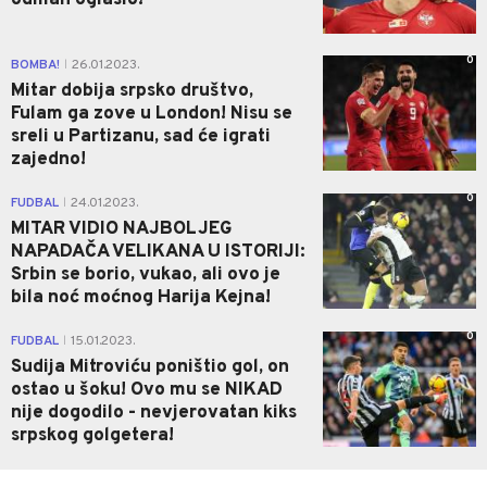
odmah oglasio!
0
BOMBA!
26.01.2023.
|
Mitar dobija srpsko društvo,
Fulam ga zove u London! Nisu se
sreli u Partizanu, sad će igrati
zajedno!
0
FUDBAL
24.01.2023.
|
MITAR VIDIO NAJBOLJEG
NAPADAČA VELIKANA U ISTORIJI:
Srbin se borio, vukao, ali ovo je
bila noć moćnog Harija Kejna!
0
FUDBAL
15.01.2023.
|
Sudija Mitroviću poništio gol, on
ostao u šoku! Ovo mu se NIKAD
nije dogodilo - nevjerovatan kiks
srpskog golgetera!