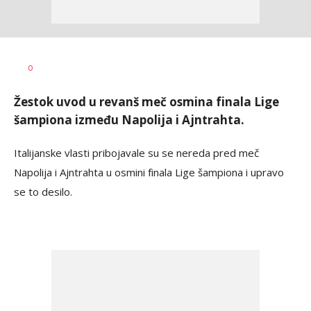
Goran
AUTOR
0
Arbutina
Žestok uvod u revanš meč osmina finala Lige
šampiona između Napolija i Ajntrahta.
Italijanske vlasti pribojavale su se nereda pred meč
Napolija i Ajntrahta u osmini finala Lige šampiona i upravo
se to desilo.