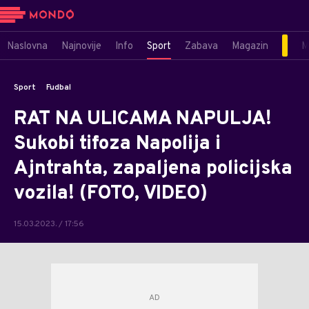
Naslovna
Najnovije
Info
Sport
Zabava
Magazin
M
Sport
Fudbal
RAT NA ULICAMA NAPULJA!
Sukobi tifoza Napolija i
Ajntrahta, zapaljena policijska
vozila! (FOTO, VIDEO)
15.03.2023. / 17:56