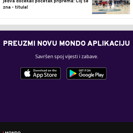
jedva dočekali početak priprema: Cilj se
zna - titula!
PREUZMI NOVU MONDO APLIKACIJU
Savršen spoj vijesti i zabave.