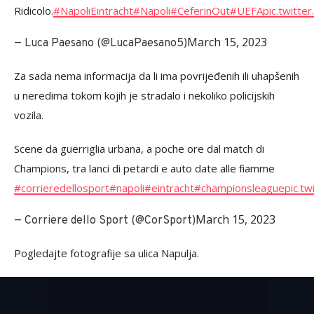
Ridicolo.
#NapoliEintracht
#Napoli
#CeferinOut
#UEFA
pic.twitt
March 15, 2023
— Luca Paesano (@LucaPaesano5)
Za sada nema informacija da li ima povrijeđenih ili uhapšenih
u neredima tokom kojih je stradalo i nekoliko policijskih
vozila.
Scene da guerriglia urbana, a poche ore dal match di
Champions, tra lanci di petardi e auto date alle fiamme
#corrieredellosport
#napoli
#eintracht
#championsleague
pic.t
March 15, 2023
— Corriere dello Sport (@CorSport)
Pogledajte fotografije sa ulica Napulja.