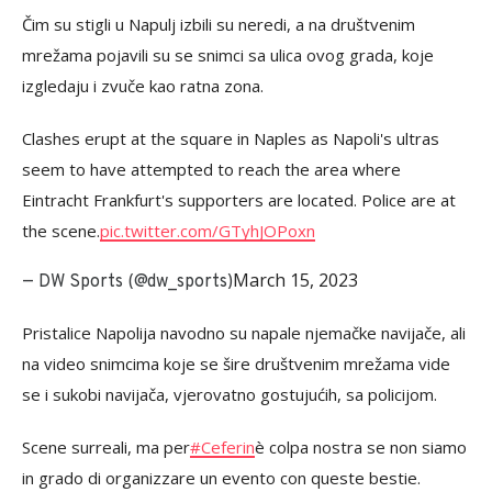
Čim su stigli u Napulj izbili su neredi, a na društvenim
mrežama pojavili su se snimci sa ulica ovog grada, koje
izgledaju i zvuče kao ratna zona.
Clashes erupt at the square in Naples as Napoli's ultras
seem to have attempted to reach the area where
Eintracht Frankfurt's supporters are located. Police are at
the scene.
pic.twitter.com/GTyhJOPoxn
March 15, 2023
— DW Sports (@dw_sports)
Pristalice Napolija navodno su napale njemačke navijače, ali
na video snimcima koje se šire društvenim mrežama vide
se i sukobi navijača, vjerovatno gostujućih, sa policijom.
Scene surreali, ma per
#Ceferin
è colpa nostra se non siamo
in grado di organizzare un evento con queste bestie.