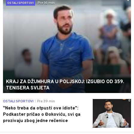
0
Pre 16 min
OSTALI SPORTOVI
KRAJ ZA DŽUMHURA U POLJSKOJ: IZGUBIO OD 359.
TENISERA SVIJETA
0
OSTALI SPORTOVI
Pre 39 min
|
"Neko treba da otpusti ove idiote":
Podkaster pričao o Đokoviću, svi ga
prozivaju zbog jedne rečenice