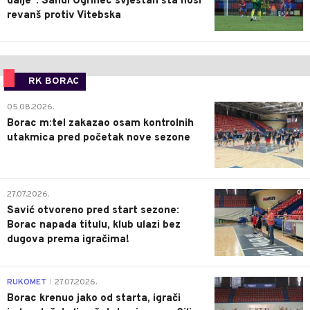
dalje": Sandi Ogrinec svjestan šta nosi
revanš protiv Vitebska
RK BORAC
0
05.08.2026.
Borac m:tel zakazao osam kontrolnih
utakmica pred početak nove sezone
0
27.07.2026.
Savić otvoreno pred start sezone:
Borac napada titulu, klub ulazi bez
dugova prema igračima!
0
RUKOMET
27.07.2026.
|
Borac krenuo jako od starta, igrači