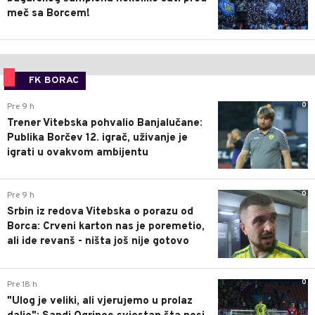
meč sa Borcem!
FK BORAC
0
Pre 9 h
Trener Vitebska pohvalio Banjalučane:
Publika Borčev 12. igrač, uživanje je
igrati u ovakvom ambijentu
0
Pre 9 h
Srbin iz redova Vitebska o porazu od
Borca: Crveni karton nas je poremetio,
ali ide revanš - ništa još nije gotovo
0
Pre 18 h
"Ulog je veliki, ali vjerujemo u prolaz