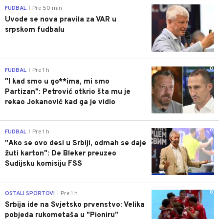
0
FUDBAL
Pre 50 min
|
Uvode se nova pravila za VAR u
srpskom fudbalu
0
FUDBAL
Pre 1 h
|
"I kad smo u go**ima, mi smo
Partizan": Petrović otkrio šta mu je
rekao Jokanović kad ga je vidio
0
FUDBAL
Pre 1 h
|
"Ako se ovo desi u Srbiji, odmah se daje
žuti karton": De Bleker preuzeo
Sudijsku komisiju FSS
0
OSTALI SPORTOVI
Pre 1 h
|
Srbija ide na Svjetsko prvenstvo: Velika
pobjeda rukometaša u "Pioniru"