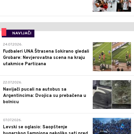
NAVIJAČI
0
24.07.2026.
Fudbaleri UNA Štrasena šokirano gledali
Grobare: Nevjerovatna scena na kraju
utakmice Partizana
0
22.07.2026.
Navijači pucali na autobus sa
Argentincima: Dvojica su prebačena u
bolnicu
1
07.07.2026.
Levski se oglasio: Saopštenje
bugarskog šampiona nekoliko sati pred