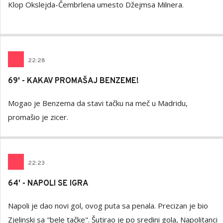
Klop Okslejda-Čembrlena umesto Džejmsa Milnera.
22
:
28
69' - KAKAV PROMAŠAJ BENZEME!
Mogao je Benzema da stavi tačku na meč u Madridu,
promašio je zicer.
22
:
23
64' - NAPOLI SE IGRA
Napoli je dao novi gol, ovog puta sa penala. Precizan je bio
Zjelinski sa "bele tačke". Šutirao je po sredini gola, Napolitanci