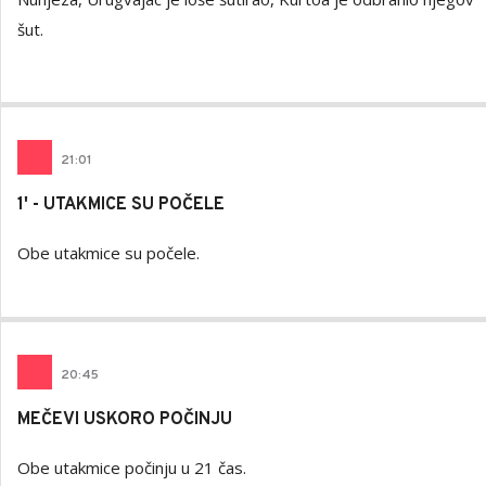
šut.
21
:
01
1' - UTAKMICE SU POČELE
Obe utakmice su počele.
20
:
45
MEČEVI USKORO POČINJU
Obe utakmice počinju u 21 čas.