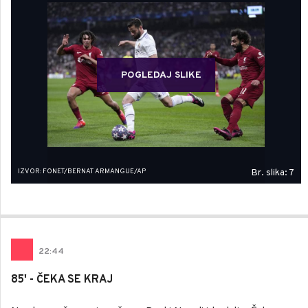
POGLEDAJ SLIKE
IZVOR: FONET/BERNAT ARMANGUE/AP
Br. slika: 7
22
:
44
85' - ČEKA SE KRAJ