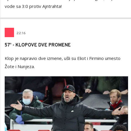
vode sa 3:0 protiv Ajntrahta!
22
:
16
57' - KLOPOVE DVE PROMENE
Klop je napravio dve izmene, ušli su Eliot i Firmino umesto
Žote i Nunjeza.