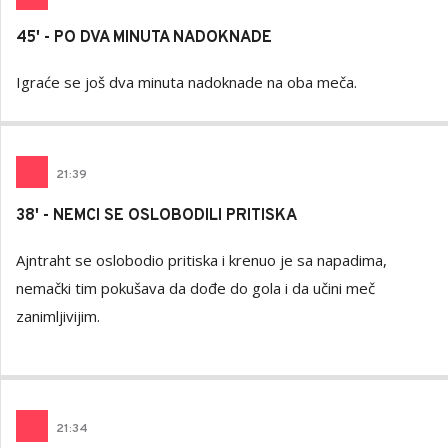
45' - PO DVA MINUTA NADOKNADE
Igraće se još dva minuta nadoknade na oba meča.
21
:
39
38' - NEMCI SE OSLOBODILI PRITISKA
Ajntraht se oslobodio pritiska i krenuo je sa napadima,
nemački tim pokušava da dođe do gola i da učini meč
zanimljivijim.
21
:
34