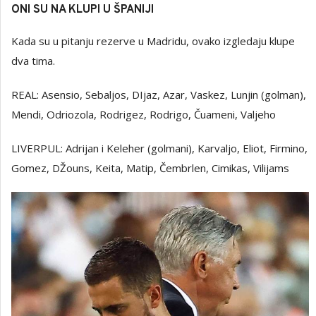
ONI SU NA KLUPI U ŠPANIJI
Kada su u pitanju rezerve u Madridu, ovako izgledaju klupe
dva tima.
REAL: Asensio, Sebaljos, DIjaz, Azar, Vaskez, Lunjin (golman),
Mendi, Odriozola, Rodrigez, Rodrigo, Čuameni, Valjeho
LIVERPUL: Adrijan i Keleher (golmani), Karvaljo, Eliot, Firmino,
Gomez, DŽouns, Keita, Matip, Čembrlen, Cimikas, Vilijams