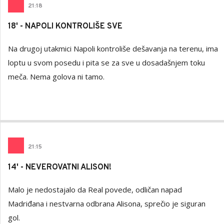
21
:
18
18' - NAPOLI KONTROLIŠE SVE
Na drugoj utakmici Napoli kontroliše dešavanja na terenu, ima
loptu u svom posedu i pita se za sve u dosadašnjem toku
meča. Nema golova ni tamo.
21
:
15
14' - NEVEROVATNI ALISON!
Malo je nedostajalo da Real povede, odličan napad
Madriđana i nestvarna odbrana Alisona, sprečio je siguran
gol.