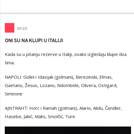
20
:
22
ONI SU NA KLUPI U ITALIJI
Kada su u pitanju rezerve u Italiji, ovako izgledaju klupe dva
tima.
NAPOLI: Golini i Idasijak (golmani), Berezinski, Elmas,
Gaetano, Žesus, Lozano, Ndombele, Olivera, Ostigard,
Simeone
AJNTRAHT: Horc i Ramah (golmani), Alario, Alidu, Čendler,
Hasebe, Jakić, Maks, Smolčić, Ture