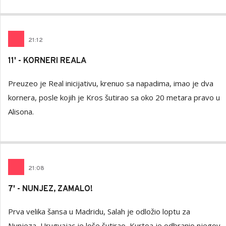
21
:
12
11' - KORNERI REALA
Preuzeo je Real inicijativu, krenuo sa napadima, imao je dva
kornera, posle kojih je Kros šutirao sa oko 20 metara pravo u
Alisona.
21
:
08
7' - NUNJEZ, ZAMALO!
Prva velika šansa u Madridu, Salah je odložio loptu za
Nunjeza, Urugvajac je loše šutirao, Kurtoa je odbranio njegov