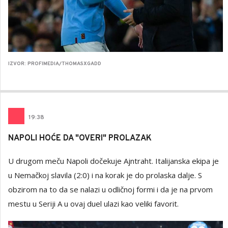
IZVOR: PROFIMEDIA/THOMASXGADD
19
:
38
NAPOLI HOĆE DA "OVERI" PROLAZAK
U drugom meču Napoli dočekuje Ajntraht. Italijanska ekipa je
u Nemačkoj slavila (2:0) i na korak je do prolaska dalje. S
obzirom na to da se nalazi u odličnoj formi i da je na prvom
mestu u Seriji A u ovaj duel ulazi kao veliki favorit.