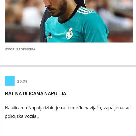
IZVOR: PROFIMEDIA
20
:
09
RAT NA ULICAMA NAPULJA
Na ulicama Napulja izbio je rat između navijača, zapaljena su i
policijska vozila...