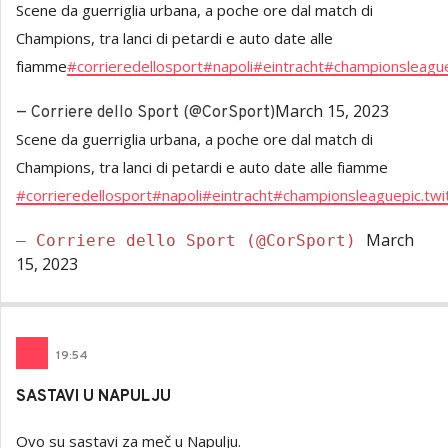
Scene da guerriglia urbana, a poche ore dal match di
Champions, tra lanci di petardi e auto date alle
fiamme
#corrieredellosport
#napoli
#eintracht
#championsleagu
March 15, 2023
— Corriere dello Sport (@CorSport)
Scene da guerriglia urbana, a poche ore dal match di
Champions, tra lanci di petardi e auto date alle fiamme
#corrieredellosport
#napoli
#eintracht
#championsleague
pic.t
March
— Corriere dello Sport (@CorSport)
15, 2023
19
:
54
SASTAVI U NAPULJU
Ovo su sastavi za meč u Napulju.