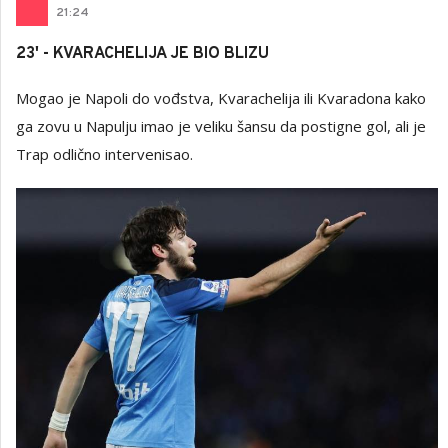
21
:
24
23' - KVARACHELIJA JE BIO BLIZU
Mogao je Napoli do vođstva, Kvarachelija ili Kvaradona kako
ga zovu u Napulju imao je veliku šansu da postigne gol, ali je
Trap odlično intervenisao.