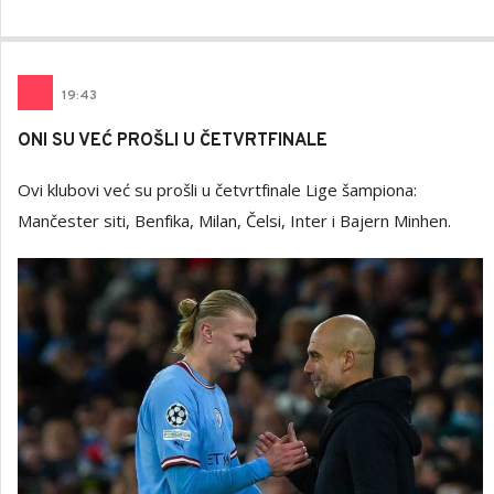
19
:
43
ONI SU VEĆ PROŠLI U ČETVRTFINALE
Ovi klubovi već su prošli u četvrtfinale Lige šampiona:
Mančester siti, Benfika, Milan, Čelsi, Inter i Bajern Minhen.