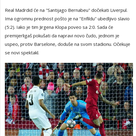
Real Madrdid će na "Santijago Bernabeu" dočekati Liverpul.
Ima ogromnu prednost pošto je na "Enfildu" ubedljivo slavio
(5:2). Iako je tim Jirgena Klopa poveo sa 2:0. Sada će
premijerligaš pokušati da napravi novo čudo, jednom je
uspeo, protiv Barselone, doduše na svom stadionu. Očekuje
se novi spektakl.