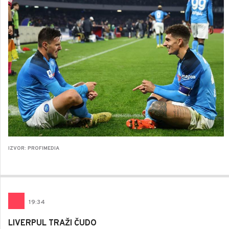
IZVOR: PROFIMEDIA
19
:
34
LIVERPUL TRAŽI ČUDO