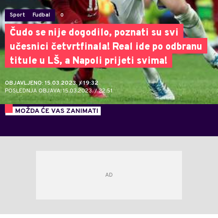
Sport
Fudbal
0
Čudo se nije dogodilo, poznati su svi
učesnici četvrtfinala! Real ide po odbranu
titule u LŠ, a Napoli prijeti svima!
OBJAVLJENO: 15.03.2023. / 19:32
POSLEDNJA OBJAVA: 15.03.2023. / 22:51
MOŽDA ĆE VAS ZANIMATI