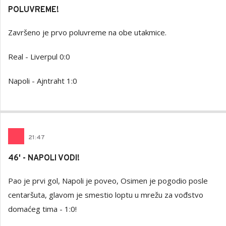
POLUVREME!
Završeno je prvo poluvreme na obe utakmice.
Real - Liverpul 0:0
Napoli - Ajntraht 1:0
21
:
47
46' - NAPOLI VODI!
Pao je prvi gol, Napoli je poveo, Osimen je pogodio posle
centaršuta, glavom je smestio loptu u mrežu za vođstvo
domaćeg tima - 1:0!