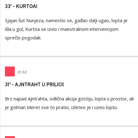
33' - KURTOA!
Sjajan šut Nunjeza, namestio se, gađao dalji ugao, lopta je
išla u gol, Kurtoa se izvio i maestralnom intervencijom
sprečio pogodak.
21
:
32
31' - AJNTRAHT U PRILICI!
Brz napad Ajntrahta, odlična akcija gostiju, lopta u prostor, ali
je golman Meret sve to pratio, izleteo je i uzeo loptu.