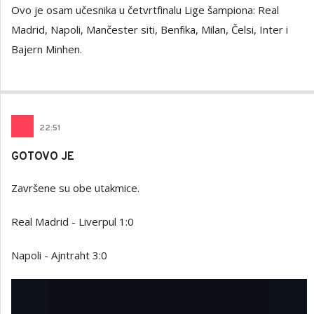
Ovo je osam učesnika u četvrtfinalu Lige šampiona: Real
Madrid, Napoli, Mančester siti, Benfika, Milan, Čelsi, Inter i
Bajern Minhen.
22
:
51
GOTOVO JE
Završene su obe utakmice.
Real Madrid - Liverpul 1:0
Napoli - Ajntraht 3:0