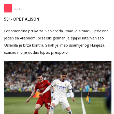
22
:
12
53' - OPET ALISON
Fenomenalna prilika za Valvereda, imao je situaciju jeda nna
jedan sa Alisonom, brzailski golman je sjajno intervenisao.
Usledila je brza kontra, Salah je imao usamljenog Nunjeza,
užasno mu je dodao loptu, presporo.