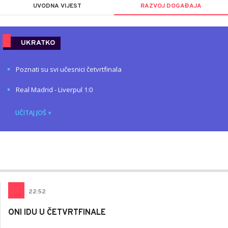
UVODNA VIJEST
RAZVOJ DOGAĐAJA
UKRATKO
Poznati su svi učesnici četvrtfinala
Real Madrid - Liverpul 1:0
UČITAJ JOŠ
+
Nemanja
AUTOR
Stanojčić
22
:
52
ONI IDU U ČETVRTFINALE