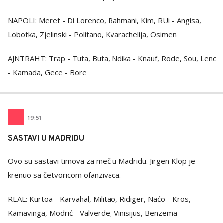
NAPOLI: Meret - Di Lorenco, Rahmani, Kim, RUi - Angisa,
Lobotka, Zjelinski - Politano, Kvarachelija, Osimen
AJNTRAHT: Trap - Tuta, Buta, Ndika - Knauf, Rode, Sou, Lenc
- Kamada, Gece - Bore
19
:
51
SASTAVI U MADRIDU
Ovo su sastavi timova za meč u Madridu. Jirgen Klop je
krenuo sa četvoricom ofanzivaca.
REAL: Kurtoa - Karvahal, Militao, Ridiger, Naćo - Kros,
Kamavinga, Modrić - Valverde, Vinisijus, Benzema