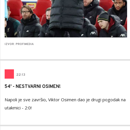
IZVOR: PROFIMEDIA
22
:
13
54' - NESTVARNI OSIMEN!
Napoli je sve završio, Viktor Osimen dao je drugi pogodak na
utakmici - 2:0!