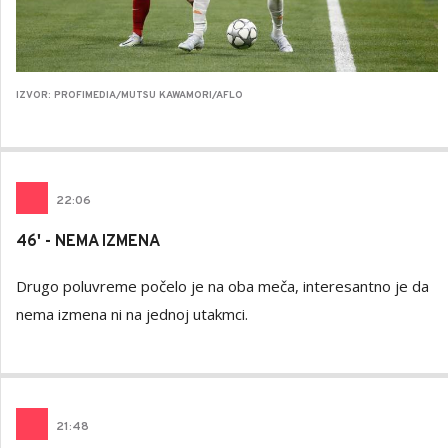
IZVOR: PROFIMEDIA/MUTSU KAWAMORI/AFLO
22
:
06
46' - NEMA IZMENA
Drugo poluvreme počelo je na oba meča, interesantno je da
nema izmena ni na jednoj utakmci.
21
:
48