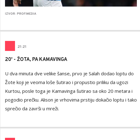
IZVOR: PROFIMEDIA
21
:
21
20' - ŽOTA, PA KAMAVINGA
U dva minuta dve velike šanse, prvo je Salah dodao loptu do
Žote koji je veoma loše šutirao i propustio priliku da ugozi
Kurtou, posle toga je Kamavinga šutirao sa oko 20 metara i
pogodio prečku. Alison je vrhovima prstiju dokačio loptu i tako
sprečio da završi u mreži.