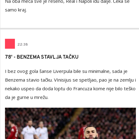
Na oba meča sve je rešeno, Real i Napoli idu dalje. Čeka se
samo kraj.
22
:
38
78' - BENZEMA STAVLJA TAČKU
I bez ovog gola šanse Liverpula bile su minimalne, sada je
Benzema stavio tačku. VInisijus se spetljao, pao je na zemlju i
nekako uspeo da doda loptu do Francuza kome nije bilo teško
da je gurne u mrežu.