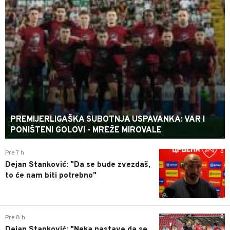
PREMIJERLIGAŠKA SUBOTNJA USPAVANKA: VAR I
PONIŠTENI GOLOVI - MREŽE MIROVALE
0
Pre 7 h
Dejan Stanković: "Da se bude zvezdaš,
to će nam biti potrebno"
0
Pre 8 h
Dejan Stanković: "Neka nastave da se