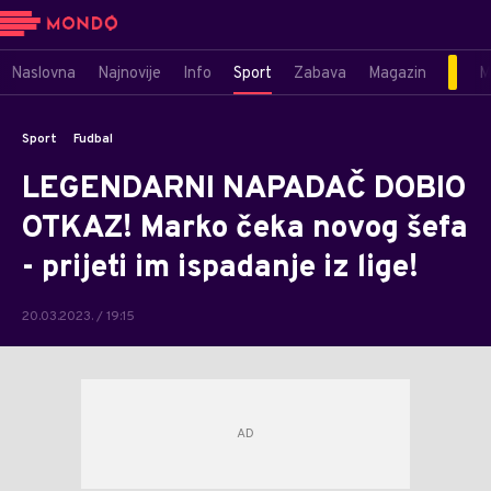
Naslovna
Najnovije
Info
Sport
Zabava
Magazin
M
Sport
Fudbal
LEGENDARNI NAPADAČ DOBIO
OTKAZ! Marko čeka novog šefa
- prijeti im ispadanje iz lige!
20.03.2023. / 19:15