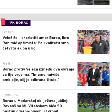
FK BORAC
0
Pre 10 h
Velež želi iskoristiti umor Borca, Ibro
Rahimić optimista: Po kvalitetu smo
četvrta ekipa u ligi
0
Pre 18 h
Borac protiv Veleža između dva okršaja
sa Bjelorusima: "Imamo najviše
ambicije, cilj je odbrana titule!"
0
07.08.2026.
Borac u Mađarskoj obilježava jubilej:
Revanš sa ML Vitebskom biće 50.
nastup crveno-plavih u Evropi!