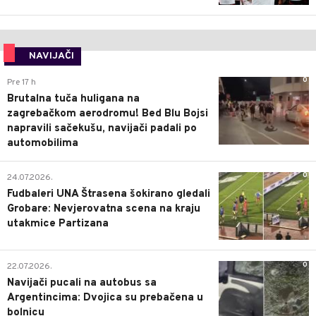
NAVIJAČI
0
Pre 17 h
Brutalna tuča huligana na
zagrebačkom aerodromu! Bed Blu Bojsi
napravili sačekušu, navijači padali po
automobilima
0
24.07.2026.
Fudbaleri UNA Štrasena šokirano gledali
Grobare: Nevjerovatna scena na kraju
utakmice Partizana
0
22.07.2026.
Navijači pucali na autobus sa
Argentincima: Dvojica su prebačena u
bolnicu