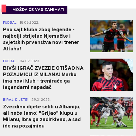
MOŽDA ĆE VAS ZANIMATI
0
FUDBAL
18.06.2022.
|
Pao sajt kluba zbog legende -
najbolji strijelac Njemačke i
svjetskih prvenstva novi trener
Altaha!
0
FUDBAL
04.02.2023.
|
BIVŠI IGRAČ ZVEZDE OTIŠAO NA
POZAJMICU IZ MILANA! Marko
ima novi klub - treniraće ga
legendarni napadač
0
BIRAJ, DIJETE!
29.01.2023.
|
Zvezdino dijete selili u Albaniju,
ali neće tamo! "Grijao" klupu u
Milanu, Ibra ga zadirkivao, a sad
ide na pozajmicu