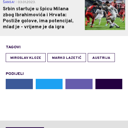
0
ŠANSA!
03.01.2023.
|
Srbin startuje u špicu Milana
zbog Ibrahimovića i Hrvata:
Postiže golove, ima potencijal,
mlad je - vrijeme je da igra
TAGOVI
MIROSLAV KLOZE
MARKO LAZETIĆ
AUSTRIJA
PODIJELI