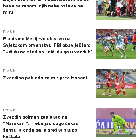
bave sa mnom, njih neka ostave na
miru"
0
Pre 8 h
Planirano Mesijevo ubistvo na
Svjetskom prvenstvu, FBI obaviješten:
"Ući ću na stadion i dići ću ga u vazduh"
0
Pre 8 h
Zvezdina pobjeda za mir pred Hapoel
0
Pre 8 h
Zvezdin golman zaplakao na
"Marakani": Trebinjac dugo čekao
šansu, a onda ga je greška skupo
koštala