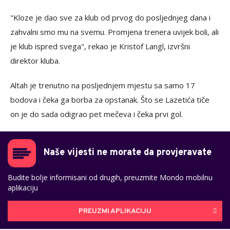
"Kloze je dao sve za klub od prvog do posljednjeg dana i
zahvalni smo mu na svemu. Promjena trenera uvijek boli, ali
je klub ispred svega", rekao je Kristof Langl, izvršni
direktor kluba.
Altah je trenutno na posljednjem mjestu sa samo 17
bodova i čeka ga borba za opstanak. Što se Lazetića tiče
on je do sada odigrao pet mečeva i čeka prvi gol.
Naše vijesti ne morate da provjeravate
Budite bolje informisani od drugih, preuzmite Mondo mobilnu
aplikaciju
PREUZMI APLIKACIJU