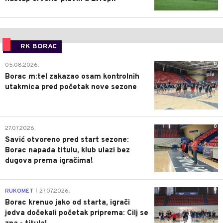
RK BORAC
0
05.08.2026.
Borac m:tel zakazao osam kontrolnih
utakmica pred početak nove sezone
0
27.07.2026.
Savić otvoreno pred start sezone:
Borac napada titulu, klub ulazi bez
dugova prema igračima!
0
RUKOMET
27.07.2026.
|
Borac krenuo jako od starta, igrači
jedva dočekali početak priprema: Cilj se