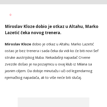
Bojan
AUTOR
0
Jakovljević
Miroslav Kloze dobio je otkaz u Altahu, Marko
Lazetić čeka novog trenera.
Miroslav Kloze
dobio je otkaz u Altahu. Marko Lazetić
ostao je bez trenera i sada čeka da vidi ko će biti novi šef
struke austrijskog kluba. Nekadašnji napadač Crvene
zvezde došao je na pozajmicu u ovaj klub iz Milana sa
jasnim ciljem. Da dobije minutažu i uči od legendarnog
njemačkog napadača, ali to više neće biti slučaj.