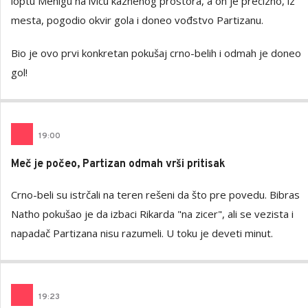
loptu Menigu na ivicu kaznenog prostora, a on je precizno, iz
mesta, pogodio okvir gola i doneo vođstvo Partizanu.
Bio je ovo prvi konkretan pokušaj crno-belih i odmah je doneo
gol!
19
:
00
Meč je počeo, Partizan odmah vrši pritisak
Crno-beli su istrčali na teren rešeni da što pre povedu. Bibras
Natho pokušao je da izbaci Rikarda "na zicer", ali se vezista i
napadač Partizana nisu razumeli. U toku je deveti minut.
19
:
23