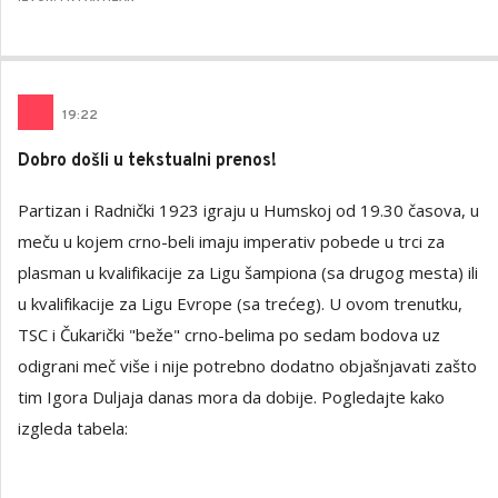
19
:
22
Dobro došli u tekstualni prenos!
Partizan i Radnički 1923 igraju u Humskoj od 19.30 časova, u
meču u kojem crno-beli imaju imperativ pobede u trci za
plasman u kvalifikacije za Ligu šampiona (sa drugog mesta) ili
u kvalifikacije za Ligu Evrope (sa trećeg). U ovom trenutku,
TSC i Čukarički "beže" crno-belima po sedam bodova uz
odigrani meč više i nije potrebno dodatno objašnjavati zašto
tim Igora Duljaja danas mora da dobije. Pogledajte kako
izgleda tabela: