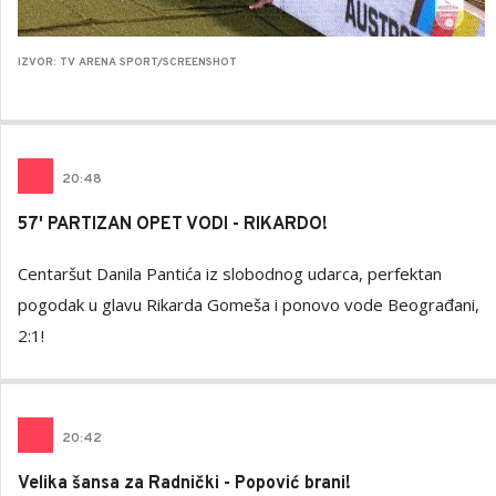
IZVOR: TV ARENA SPORT/SCREENSHOT
20
:
48
57' PARTIZAN OPET VODI - RIKARDO!
Centaršut Danila Pantića iz slobodnog udarca, perfektan
pogodak u glavu Rikarda Gomeša i ponovo vode Beograđani,
2:1!
20
:
42
Velika šansa za Radnički - Popović brani!