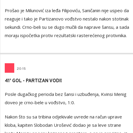
Prošao je Milunović iza leđa Filipoviću, Saničanin nije uspeo da
reaguje i tako je Partizanovo vođstvo nestalo nakon stotinak
sekundi. Crno-beli su se dugo mučili da naprave šansu, a sada
moraju ispočetka protiv rezultatski rasterećenog protivnika.
20
:
15
41' GOL - PARTIZAN VODI!
Posle dugačkog perioda bez šansi i uzbuđenja, Kvinsi Menig
doveo je crno-bele u vođstvo, 1:0.
Nakon što su sa tribina odjekivale uvrede na račun uprave
kloba, kapiten Slobodan Urošević dodao je sa leve strane