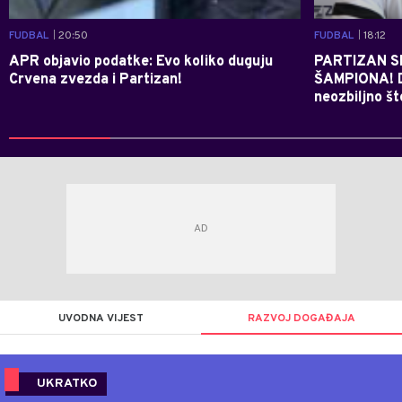
FUDBAL
| 20:50
FUDBAL
| 18:12
APR objavio podatke: Evo koliko duguju
PARTIZAN S
Crvena zvezda i Partizan!
ŠAMPIONA! Du
neozbiljno št
UVODNA VIJEST
RAZVOJ DOGAĐAJA
UKRATKO