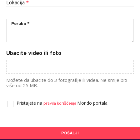
Lokacija
*
Ubacite video ili foto
Možete da ubacite do 3 fotografije ili videa. Ne smije biti
više od 25 MB.
Pristajete na
Mondo portala.
pravila korišćenja
POŠALJI