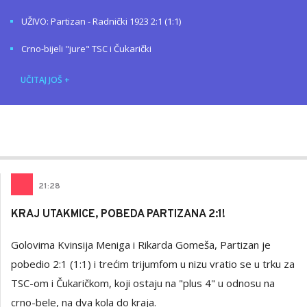
UŽIVO: Partizan - Radnički 1923 2:1 (1:1)
Crno-bijeli "jure" TSC i Čukarički
UČITAJ JOŠ
+
Dragan
AUTOR
Šutvić
21
:
28
KRAJ UTAKMICE, POBEDA PARTIZANA 2:1!
Golovima Kvinsija Meniga i Rikarda Gomeša, Partizan je
pobedio 2:1 (1:1) i trećim trijumfom u nizu vratio se u trku za
TSC-om i Čukaričkom, koji ostaju na "plus 4" u odnosu na
crno-bele, na dva kola do kraja.