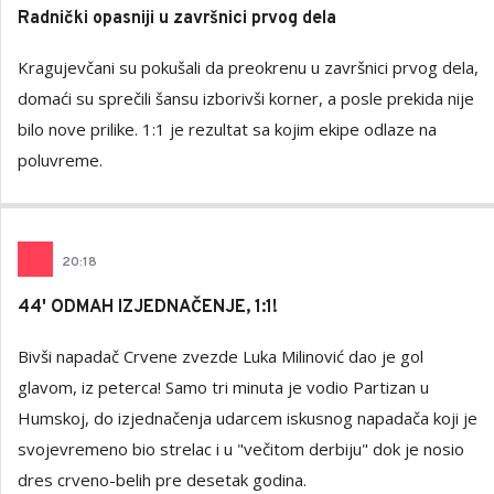
Radnički opasniji u završnici prvog dela
Kragujevčani su pokušali da preokrenu u završnici prvog dela,
domaći su sprečili šansu izborivši korner, a posle prekida nije
bilo nove prilike. 1:1 je rezultat sa kojim ekipe odlaze na
poluvreme.
20
:
18
44' ODMAH IZJEDNAČENJE, 1:1!
Bivši napadač Crvene zvezde Luka Milinović dao je gol
glavom, iz peterca! Samo tri minuta je vodio Partizan u
Humskoj, do izjednačenja udarcem iskusnog napadača koji je
svojevremeno bio strelac i u "večitom derbiju" dok je nosio
dres crveno-belih pre desetak godina.