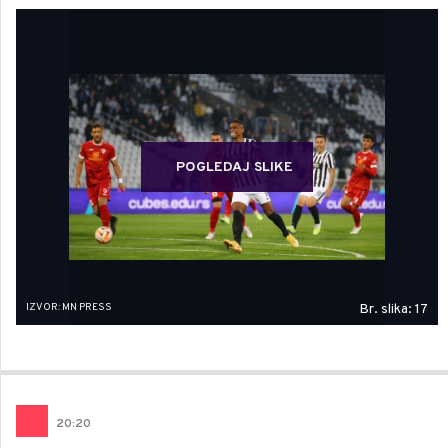
POGLEDAJ SLIKE
IZVOR: MN PRESS
Br. slika: 17
20
:
20