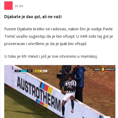
21
:
00
Dijabate je dao gol, ali ne važi
Fuseni Dijabate kratko se radovao, nakon što je sudija Pavle
Tomić uvažio sugestiju da je bio ofsajd. U VAR sobi taj gol je
proveravan i utvrđeno je da je ipak bio ofsajd.
U toku je 69. minut i još je sve otvoreno u Humskoj.