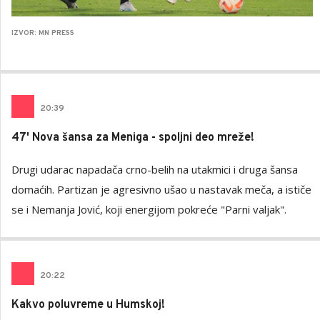
IZVOR: MN PRESS
20
:
39
47' Nova šansa za Meniga - spoljni deo mreže!
Drugi udarac napadača crno-belih na utakmici i druga šansa
domaćih. Partizan je agresivno ušao u nastavak meča, a ističe
se i Nemanja Jović, koji energijom pokreće "Parni valjak".
20
:
22
Kakvo poluvreme u Humskoj!