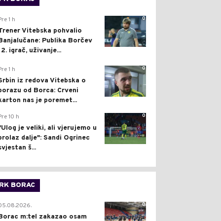
0
Pre 1 h
Trener Vitebska pohvalio
Banjalučane: Publika Borčev
12. igrač, uživanje...
0
Pre 1 h
Srbin iz redova Vitebska o
porazu od Borca: Crveni
karton nas je poremet...
0
Pre 10 h
"Ulog je veliki, ali vjerujemo u
prolaz dalje": Sandi Ogrinec
svjestan š...
RK BORAC
0
05.08.2026.
Borac m:tel zakazao osam