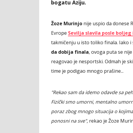
bogatu Aziju.
Žoze Murinjo
nije uspio da donese Ro
Evrope
Sevilja slavila posle bolje
takmičenju u isto toliko finala. Iako
da dobija finala
, ovoga puta se nij
reagovao je nesportski. Odmah je skin
time je podigao mnogo prašine...
"Rekao sam da idemo odavde sa pehar
Fizički smo umorni, mentalno umorn
poraz zbog mnogo situacija o kojima
ponosni na sve"
, rekao je Žoze Murin