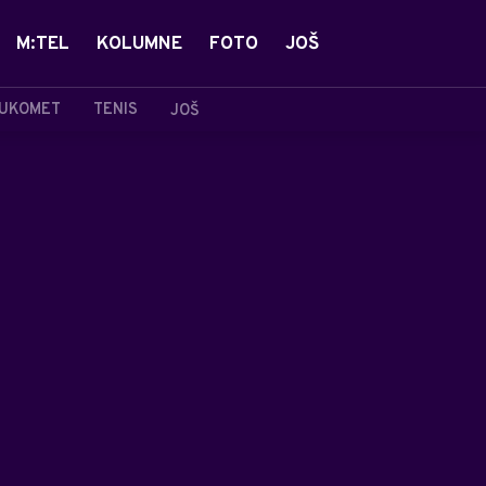
M:TEL
KOLUMNE
FOTO
JOŠ
UKOMET
TENIS
JOŠ