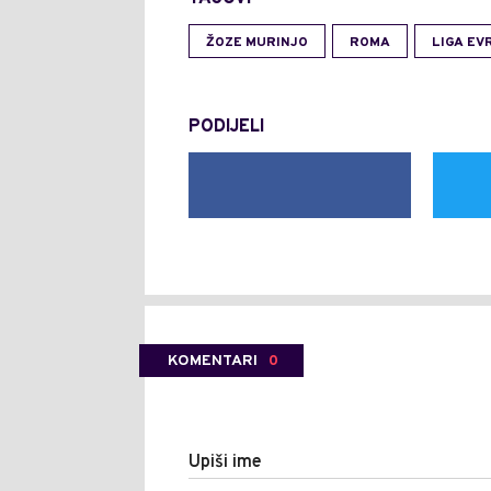
ŽOZE MURINJO
ROMA
LIGA EV
PODIJELI
KOMENTARI
0
Upiši ime