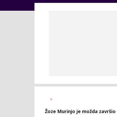
Bojan
AUTOR
0
Jakovljević
Žoze Murinjo je možda završio s