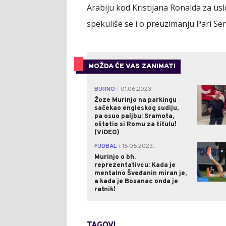
Arabiju kod Kristijana Ronalda za usl
spekuliše se i o preuzimanju Pari Se
MOŽDA ĆE VAS ZANIMATI
BURNO
01.06.2023.
|
Žoze Murinjo na parkingu
sačekao engleskog sudiju,
pa osuo paljbu: Sramota,
oštetio si Romu za titulu!
(VIDEO)
FUDBAL
15.05.2023.
|
Murinjo o bh.
reprezentativcu: Kada je
mentalno Šveđanin miran je,
a kada je Bosanac onda je
ratnik!
TAGOVI