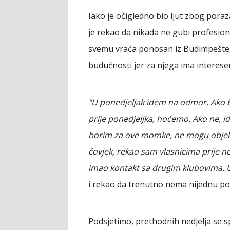
Iako je očigledno bio ljut zbog poraz
je rekao da nikada ne gubi profesion
svemu vraća ponosan iz Budimpešte, 
budućnosti jer za njega ima interesena
"U ponedjeljak idem na odmor. Ako
prije ponedjeljka, hoćemo. Ako ne, 
borim za ove momke, ne mogu objekt
čovjek, rekao sam vlasnicima prije n
imao kontakt sa drugim klubovima. Uv
i rekao da trenutno nema nijednu po
Podsjetimo, prethodnih nedjelja se 