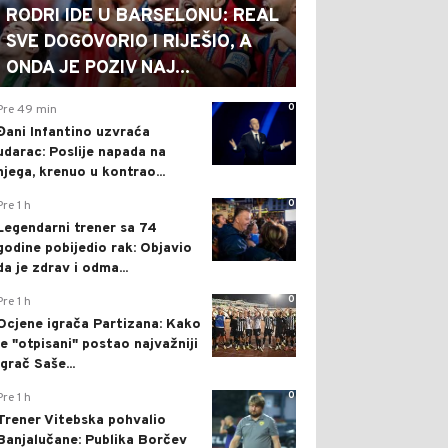
RODRI IDE U BARSELONU: REAL
SVE DOGOVORIO I RIJEŠIO, A
ONDA JE POZIV NAJ...
0
Pre 49 min
Đani Infantino uzvraća
udarac: Poslije napada na
njega, krenuo u kontrao...
0
Pre 1 h
Legendarni trener sa 74
godine pobijedio rak: Objavio
da je zdrav i odma...
0
Pre 1 h
Ocjene igrača Partizana: Kako
je "otpisani" postao najvažniji
igrač Saše...
0
Pre 1 h
Trener Vitebska pohvalio
Banjalučane: Publika Borčev