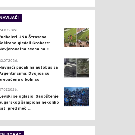
NAVIJAČI
0
24.07.2026.
Fudbaleri UNA Štrasena
šokirano gledali Grobare:
Nevjerovatna scena na k...
0
22.07.2026.
Navijači pucali na autobus sa
Argentincima: Dvojica su
prebačena u bolnicu
1
07.07.2026.
Levski se oglasio: Saopštenje
bugarskog šampiona nekoliko
sati pred meč ...
FK BORAC