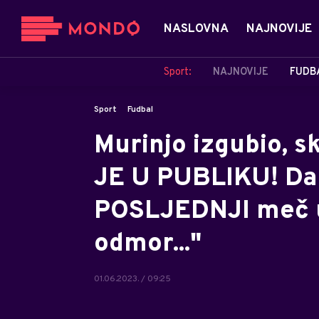
NASLOVNA
NAJNOVIJE
Sport:
NAJNOVIJE
FUDB
Sport
Fudbal
Murinjo izgubio, s
JE U PUBLIKU! Da l
POSLJEDNJI meč u
odmor..."
01.06.2023. / 09:25