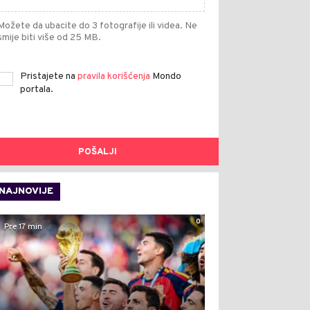
Možete da ubacite do 3 fotografije ili videa. Ne
smije biti više od 25 MB.
Pristajete na
pravila korišćenja
Mondo
portala.
POŠALJI
NAJNOVIJE
0
Pre 17 min