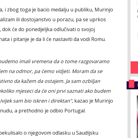
a, i zbog toga je bacio medalju u publiku, Murinjo
alizam ili dostojanstvo u porazu, pa se uprkos
dok će do ponedjeljka odlučivati o svojoj
ta i pitanje je da li će nastaviti da vodi Romu.
 budemo imali vremena da o tome razgovaramo
idem na odmor, pa ćemo vidjeti. Moram da se
ivno da kažem da ostajem. Ja sam ozbiljan
ekoliko mjeseci da će oni prvi saznati ako budem
ijek sam bio iskren i direktan"
, kazao je Murinjo
nudu, a prethodno je odbio Portugal.
spekulisalo o njegovom odlasku u Saudijsku