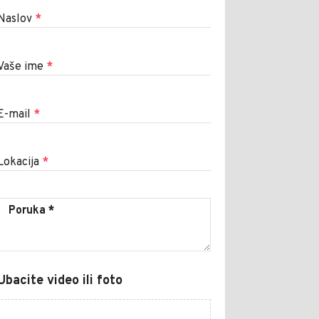
Naslov
*
Vaše ime
*
E-mail
*
Lokacija
*
Ubacite video ili foto