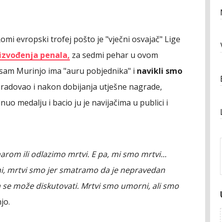
mi evropski trofej pošto je "vječni osvajač" Lige
g izvođenja penala,
za sedmi pehar u ovom
 i sam Murinjo ima "auru pobjednika" i
navikli smo
e radovao i nakon dobijanja utješne nagrade,
uo medalju i bacio ju je navijačima u publici i
om ili odlazimo mrtvi. E pa, mi smo mrtvi...
i, mrtvi smo jer smatramo da je nepravedan
 se može diskutovati. Mrtvi smo umorni, ali smo
jo.