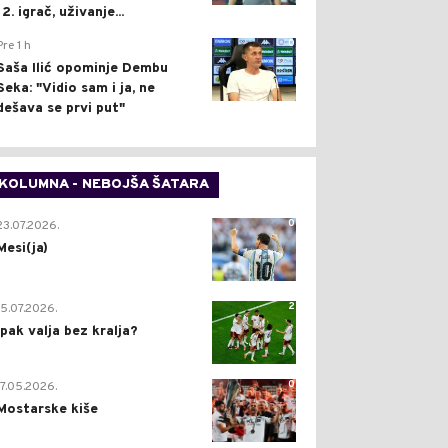
12. igrač, uživanje...
0
Pre 1 h
Saša Ilić opominje Dembu
Seka: "Vidio sam i ja, ne
dešava se prvi put"
KOLUMNA - NEBOJŠA ŠATARA
0
23.07.2026.
Mesi(ja)
2
15.07.2026.
Ipak valja bez kralja?
0
17.05.2026.
Mostarske kiše