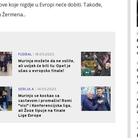
ove koje nigdje u Evropi neće dobiti. Takođe,
n Žermena...
0
0
FUDBAL
18.05.2023.
|
Murinja možete da ne volite,
ali uvijek će biti tu: Opet je
ušao u evropsko finale!
0
0
SERIJA A
14.05.2023.
|
Murinjo se kockao sa
sastavom i promašio! Romi
"visi" i Konferencijska liga,
ali Žoze tipuje na finale
Lige Evrope