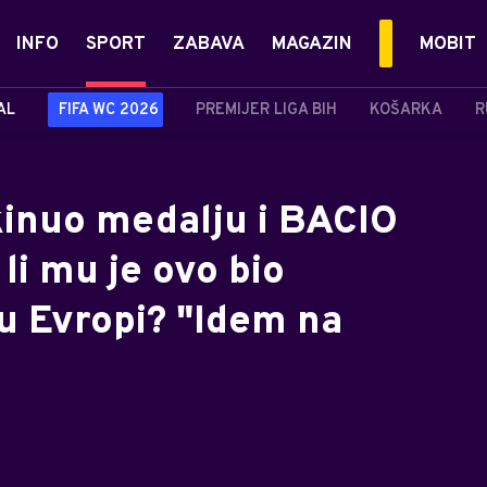
INFO
SPORT
ZABAVA
MAGAZIN
MOBIT
AL
FIFA WC 2026
PREMIJER LIGA BIH
KOŠARKA
R
kinuo medalju i BACIO
i mu je ovo bio
 Evropi? "Idem na