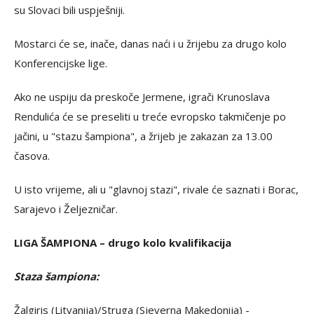
su Slovaci bili uspješniji.
Mostarci će se, inače, danas naći i u žrijebu za drugo kolo
Konferencijske lige.
Ako ne uspiju da preskoče Jermene, igrači Krunoslava
Rendulića će se preseliti u treće evropsko takmičenje po
jačini, u "stazu šampiona", a žrijeb je zakazan za 13.00
časova.
U isto vrijeme, ali u "glavnoj stazi", rivale će saznati i Borac,
Sarajevo i Željezničar.
LIGA ŠAMPIONA – drugo kolo kvalifikacija
Staza šampiona:
Žalgiris (Litvanija)/Struga (Sjeverna Makedonija) -