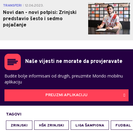
0
TRANSFERI
12.06.2023.
|
Novi dan - novi potpisi: Zrinjski
predstavio šesto i sedmo
pojačanje
Naše vijesti ne morate da provjeravate
Budite bolje informisani od drugih, preuzmite Mondo mobilnu
aplikaciju
PREUZMI APLIKACIJU
TAGOVI
ZRINJSKI
HŠK ZRINJSKI
LIGA ŠAMPIONA
FUDBAL