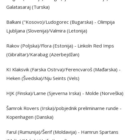
Galatasaraj (Turska)
Balkani ("Kosovo)/Ludogorec (Bugarska) - Olimpija
Ljubljana (Slovenija)/Valmira (Letonija)
Rakov (Poljska)/Flora (Estonija) - Linkoln Red Imps
(Gibraltar)/Karabag (Azerbejdžan)
KI Klaksvik (Farska Ostrva)/Ferencvaroš (Mađarska) -
Heken (Švedska)/Nju Seints (Vels)
HJK (Finska)/Larne (Sjeverna Irska) - Molde (Norveška)
Šamrok Rovers (Irska)/pobjednik preliminarne runde -
Kopenhagen (Danska)
Farul (Rumunija)/Šerif (Moldavija) - Hamrun Spartans