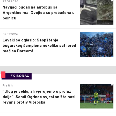
0
22.07.2026.
Navijači pucali na autobus sa
Argentincima: Dvojica su prebačena u
bolnicu
1
07.07.2026.
Levski se oglasio: Saopštenje
bugarskog šampiona nekoliko sati pred
meč sa Borcem!
FK BORAC
0
Pre 8 h
"Ulog je veliki, ali vjerujemo u prolaz
dalje": Sandi Ogrinec svjestan šta nosi
revanš protiv Vitebska