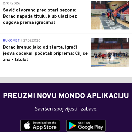
0
27.07.2026.
Savić otvoreno pred start sezone:
Borac napada titulu, klub ulazi bez
dugova prema igračima!
0
RUKOMET
27.07.2026.
|
Borac krenuo jako od starta, igrači
jedva dočekali početak priprema: Cilj se
zna - titula!
PREUZMI NOVU MONDO APLIKACIJU
Savršen spoj vijesti i zabave.