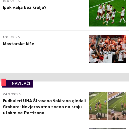
2
15.07.2026.
Ipak valja bez kralja?
0
17.05.2026.
Mostarske kiše
NAVIJAČI
0
24.07.2026.
Fudbaleri UNA Štrasena šokirano gledali
Grobare: Nevjerovatna scena na kraju
utakmice Partizana