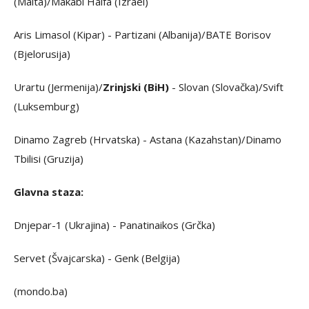
(Malta)/Makabi Haifa (Izrael)
Aris Limasol (Kipar) - Partizani (Albanija)/BATE Borisov
(Bjelorusija)
Urartu (Jermenija)/
Zrinjski (BiH)
- Slovan (Slovačka)/Svift
(Luksemburg)
Dinamo Zagreb (Hrvatska) - Astana (Kazahstan)/Dinamo
Tbilisi (Gruzija)
Glavna staza:
Dnjepar-1 (Ukrajina) - Panatinaikos (Grčka)
Servet (Švajcarska) - Genk (Belgija)
(mondo.ba)