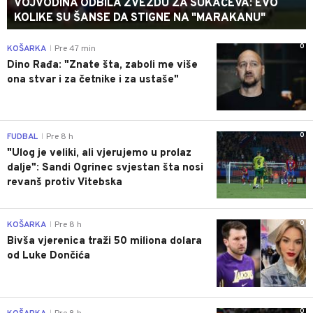
VOJVODINA ODBILA ZVEZDU ZA SUKAČEVA: EVO
KOLIKE SU ŠANSE DA STIGNE NA "MARAKANU"
0
KOŠARKA
Pre 47 min
|
Dino Rađa: "Znate šta, zaboli me više
ona stvar i za četnike i za ustaše"
0
FUDBAL
Pre 8 h
|
"Ulog je veliki, ali vjerujemo u prolaz
dalje": Sandi Ogrinec svjestan šta nosi
revanš protiv Vitebska
0
KOŠARKA
Pre 8 h
|
Bivša vjerenica traži 50 miliona dolara
od Luke Dončića
0