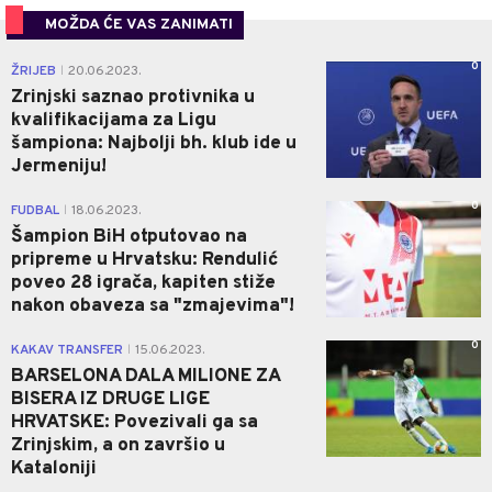
MOŽDA ĆE VAS ZANIMATI
0
ŽRIJEB
20.06.2023.
|
Zrinjski saznao protivnika u
kvalifikacijama za Ligu
šampiona: Najbolji bh. klub ide u
Jermeniju!
0
FUDBAL
18.06.2023.
|
Šampion BiH otputovao na
pripreme u Hrvatsku: Rendulić
poveo 28 igrača, kapiten stiže
nakon obaveza sa "zmajevima"!
0
KAKAV TRANSFER
15.06.2023.
|
BARSELONA DALA MILIONE ZA
BISERA IZ DRUGE LIGE
HRVATSKE: Povezivali ga sa
Zrinjskim, a on završio u
Kataloniji