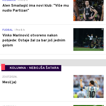
KOŠARKA
Pre 8 h
|
Alen Smailagić ima novi klub: "Više mu
nudio Partizan"
0
FUDBAL
Pre 8 h
|
Vinko Marinović otvoreno nakon
pobjede: Ostaje žal za bar još jednim
golom
KOLUMNA - NEBOJŠA ŠATARA
0
23.07.2026.
Mesi(ja)