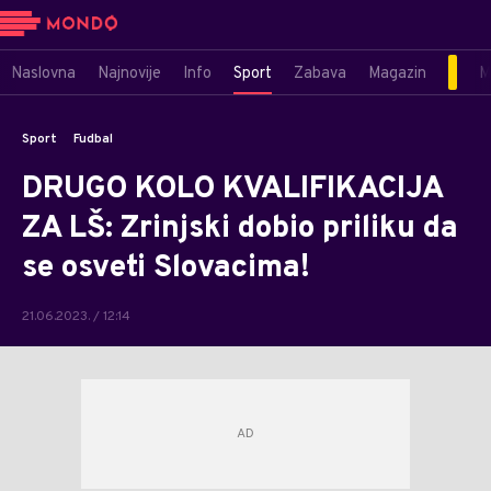
Naslovna
Najnovije
Info
Sport
Zabava
Magazin
M
Sport
Fudbal
DRUGO KOLO KVALIFIKACIJA
ZA LŠ: Zrinjski dobio priliku da
se osveti Slovacima!
21.06.2023. / 12:14