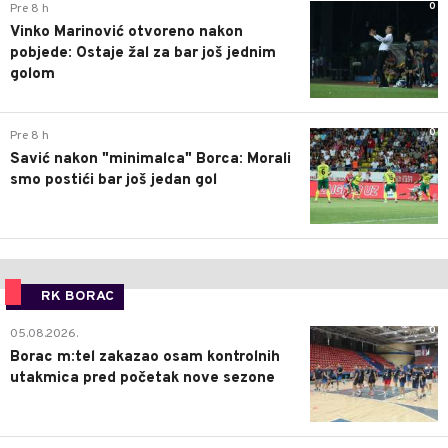
0
Pre 8 h
Vinko Marinović otvoreno nakon
pobjede: Ostaje žal za bar još jednim
golom
0
Pre 8 h
Savić nakon "minimalca" Borca: Morali
smo postići bar još jedan gol
RK BORAC
0
05.08.2026.
Borac m:tel zakazao osam kontrolnih
utakmica pred početak nove sezone