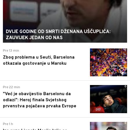
DVIJE GODINE OD SMRTI DŽENANA UŠČUPLIĆA:
ZAUVIJEK JEDAN OD NAS
0
Pre 13 min
Zbog problema u Seuti, Barselona
otkazala gostovanje u Maroku
0
Pre 22 min
"Već je obavijestio Barselonu da
odlazi": Heroj finala Svjetskog
prvenstva pojačava prvaka Evrope
0
Pre 1 h