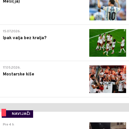
Mesi(ja)
2
15.07.2026.
Ipak valja bez kralja?
0
17.05.2026.
Mostarske kiše
NAVIJAČI
0
Pre 4 h