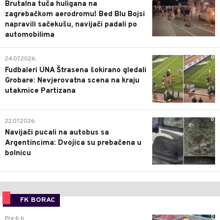
Brutalna tuča huligana na
zagrebačkom aerodromu! Bed Blu Bojsi
napravili sačekušu, navijači padali po
automobilima
0
24.07.2026.
Fudbaleri UNA Štrasena šokirano gledali
Grobare: Nevjerovatna scena na kraju
utakmice Partizana
0
22.07.2026.
Navijači pucali na autobus sa
Argentincima: Dvojica su prebačena u
bolnicu
FK BORAC
0
Pre 6 h