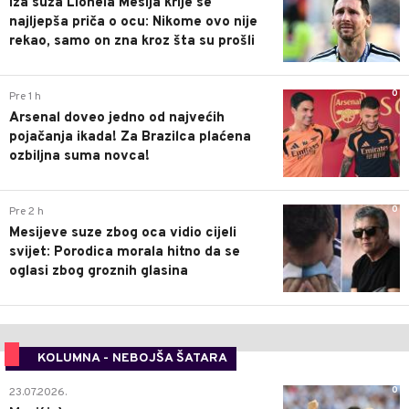
Iza suza Lionela Mesija krije se
najljepša priča o ocu: Nikome ovo nije
rekao, samo on zna kroz šta su prošli
0
Pre 1 h
Arsenal doveo jedno od najvećih
pojačanja ikada! Za Brazilca plaćena
ozbiljna suma novca!
0
Pre 2 h
Mesijeve suze zbog oca vidio cijeli
svijet: Porodica morala hitno da se
oglasi zbog groznih glasina
KOLUMNA - NEBOJŠA ŠATARA
0
23.07.2026.