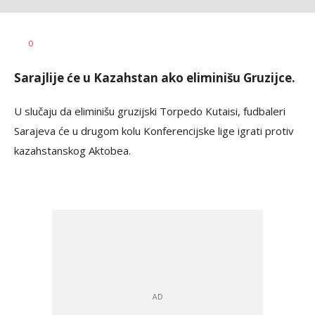
Dragan
AUTOR
0
Šutvić
Sarajlije će u Kazahstan ako eliminišu Gruzijce.
U slučaju da eliminišu gruzijski Torpedo Kutaisi, fudbaleri
Sarajeva će u drugom kolu Konferencijske lige igrati protiv
kazahstanskog Aktobea.