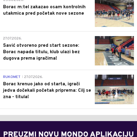
Borac m:tel zakazao osam kontrolnih
utakmica pred početak nove sezone
0
27.07.2026.
Savić otvoreno pred start sezone:
Borac napada titulu, klub ulazi bez
dugova prema igračima!
0
RUKOMET
27.07.2026.
|
Borac krenuo jako od starta, igrači
jedva dočekali početak priprema: Cilj se
zna - titula!
PREUZMI NOVU MONDO APLIKACIJU