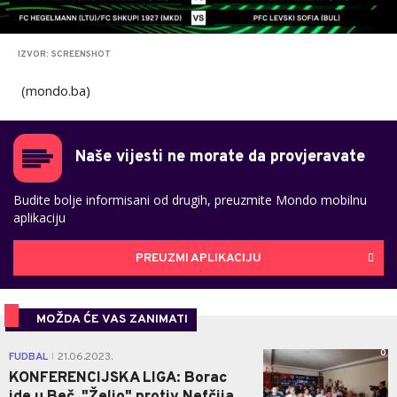
IZVOR: SCREENSHOT
(mondo.ba)
Naše vijesti ne morate da provjeravate
Budite bolje informisani od drugih, preuzmite Mondo mobilnu
aplikaciju
PREUZMI APLIKACIJU
MOŽDA ĆE VAS ZANIMATI
0
FUDBAL
21.06.2023.
|
KONFERENCIJSKA LIGA: Borac