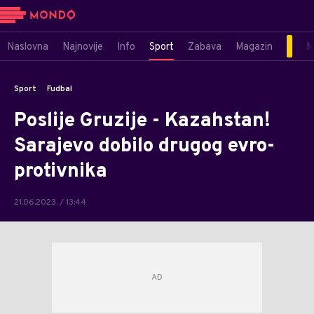
Naslovna
Najnovije
Info
Sport
Zabava
Magazin
M
Sport
Fudbal
Poslije Gruzije - Kazahstan!
Sarajevo dobilo drugog evro-
protivnika
21.06.2023. / 13:44