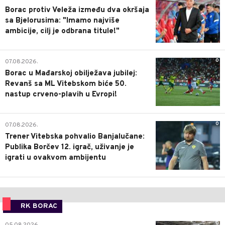
Borac protiv Veleža između dva okršaja
sa Bjelorusima: "Imamo najviše
ambicije, cilj je odbrana titule!"
0
07.08.2026.
Borac u Mađarskoj obilježava jubilej:
Revanš sa ML Vitebskom biće 50.
nastup crveno-plavih u Evropi!
0
07.08.2026.
Trener Vitebska pohvalio Banjalučane:
Publika Borčev 12. igrač, uživanje je
igrati u ovakvom ambijentu
RK BORAC
0
05.08.2026.