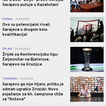
ide u Beč, "Željo" protiv Nefčija,
Sarajevo putuje u Kazahstan!
0
FUDBAL
21.06.2023.
|
Ovo su potencijalni rivali
Sarajeva u drugom kolu
kvalifikacija!
0
ŽRIJEB
20.06.2023.
|
Žrijeb za Konferencijsku ligu:
Željezničar na Bjeloruse,
Sarajevo na Gruzijce
0
TRANSFERI
11.06.2023.
|
Sarajevo ga nije htjelo, priliku je
odmah ugrabio Zrinjski: Novo
pojačanje za bh. šampiona stiže
sa "Koševa"