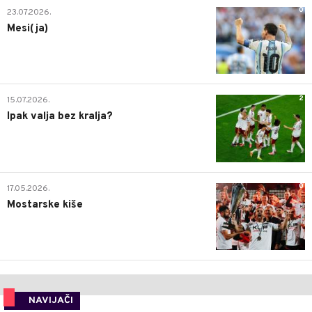
0
23.07.2026.
Mesi(ja)
2
15.07.2026.
Ipak valja bez kralja?
0
17.05.2026.
Mostarske kiše
NAVIJAČI