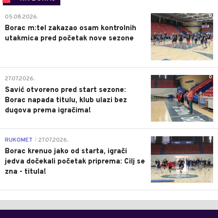
0
05.08.2026.
Borac m:tel zakazao osam kontrolnih
utakmica pred početak nove sezone
0
27.07.2026.
Savić otvoreno pred start sezone:
Borac napada titulu, klub ulazi bez
dugova prema igračima!
0
RUKOMET
27.07.2026.
|
Borac krenuo jako od starta, igrači
jedva dočekali početak priprema: Cilj se
zna - titula!