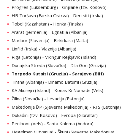
Progres (Luksemburg) - Gnjilane (tzv. Kosovo)
HB Toršavn (Farska Ostrva) - Deri siti (Irska)
Tobol (Kazahstan) - Honka (Finska)
Ararat (Jermenija) - Egnatija (Albanija)
Maribor (Slovenija) - Birkirkara (Malta)
Linfild (Irska) - Vlaznija (Albanija)
Riga (Letonija) - Vikingur Rejkjavik (Island)
Dunajska Streda (Slovačka) - Dila Gori (Gruzija)
Torpedo Kutaisi (Gruzija) - Sarajevo (BiH)
Tirana (Albanija) - Dinamo Batumi (Gruzija)
KA Akurejri (Island) - Konas Ki Nomads (Vels)
Žilina (Slovačka) - Levadija (Estonija)
Makedonija ĐP (Sjeverna Makedonija) - RFS (Letonija)
Dukađini (tzv. Kosovo) - Evropa (Gibraltar)
Penibont (Vels) - Santa Koloma (Andora)
Hegelman (Litvanija) - Škupi (Sjeverna Makedonija)