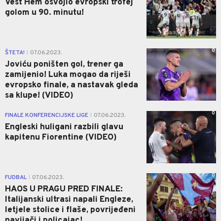
Vest Hem osvojio evropski trofej
golom u 90. minutu!
0
ŠTETA!
07.06.2023.
|
Joviću poništen gol, trener ga
zamijenio! Luka mogao da riješi
evropsko finale, a nastavak gleda
sa klupe! (VIDEO)
0
FINALE KONFERENCIJSKE LIGE
07.06.2023.
|
Engleski huligani razbili glavu
kapitenu Fiorentine (VIDEO)
0
FUDBAL
07.06.2023.
|
HAOS U PRAGU PRED FINALE:
Italijanski ultrasi napali Engleze,
letjele stolice i flaše, povrijeđeni
navijači i policajac!