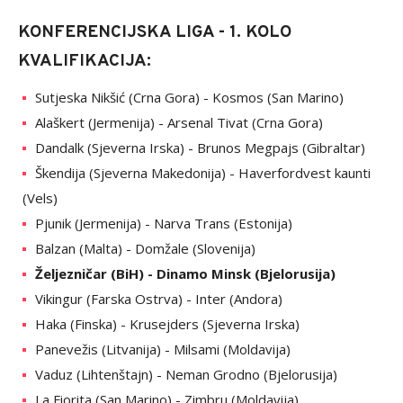
KONFERENCIJSKA LIGA - 1. KOLO
KVALIFIKACIJA:
Sutjeska Nikšić (Crna Gora) - Kosmos (San Marino)
Alaškert (Jermenija) - Arsenal Tivat (Crna Gora)
Dandalk (Sjeverna Irska) - Brunos Megpajs (Gibraltar)
Škendija (Sjeverna Makedonija) - Haverfordvest kaunti
(Vels)
Pjunik (Jermenija) - Narva Trans (Estonija)
Balzan (Malta) - Domžale (Slovenija)
Željezničar (BiH) - Dinamo Minsk (Bjelorusija)
Vikingur (Farska Ostrva) - Inter (Andora)
Haka (Finska) - Krusejders (Sjeverna Irska)
Panevežis (Litvanija) - Milsami (Moldavija)
Vaduz (Lihtenštajn) - Neman Grodno (Bjelorusija)
La Fiorita (San Marino) - Zimbru (Moldavija)