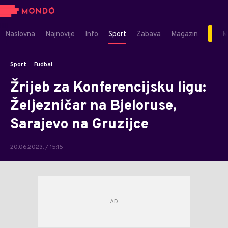
Naslovna
Najnovije
Info
Sport
Zabava
Magazin
M
Sport
Fudbal
Žrijeb za Konferencijsku ligu:
Željezničar na Bjeloruse,
Sarajevo na Gruzijce
20.06.2023. / 15:15