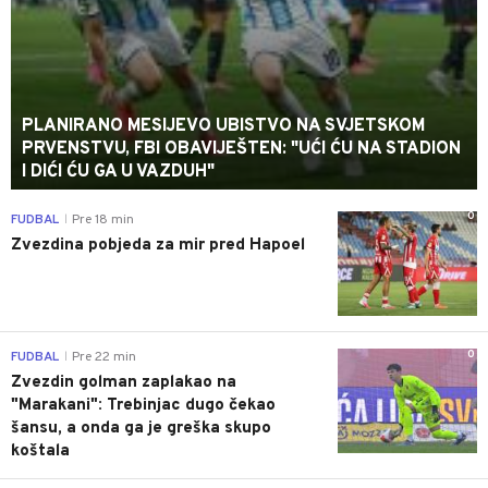
PLANIRANO MESIJEVO UBISTVO NA SVJETSKOM
PRVENSTVU, FBI OBAVIJEŠTEN: "UĆI ĆU NA STADION
I DIĆI ĆU GA U VAZDUH"
0
FUDBAL
Pre 18 min
|
Zvezdina pobjeda za mir pred Hapoel
0
FUDBAL
Pre 22 min
|
Zvezdin golman zaplakao na
"Marakani": Trebinjac dugo čekao
šansu, a onda ga je greška skupo
koštala