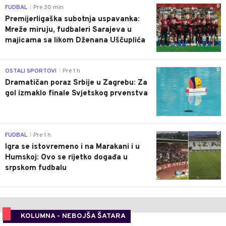
0
FUDBAL
Pre 30 min
|
Premijerligaška subotnja uspavanka:
Mreže miruju, fudbaleri Sarajeva u
majicama sa likom Dženana Uščuplića
0
OSTALI SPORTOVI
Pre 1 h
|
Dramatičan poraz Srbije u Zagrebu: Za
gol izmaklo finale Svjetskog prvenstva
0
FUDBAL
Pre 1 h
|
Igra se istovremeno i na Marakani i u
Humskoj: Ovo se rijetko događa u
srpskom fudbalu
KOLUMNA - NEBOJŠA ŠATARA