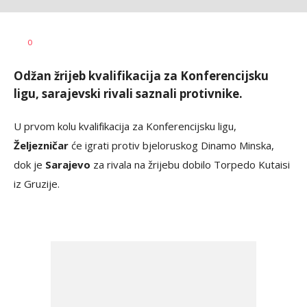
Bojan
AUTOR
0
Jakovljević
Odžan žrijeb kvalifikacija za Konferencijsku
ligu, sarajevski rivali saznali protivnike.
U prvom kolu kvalifikacija za Konferencijsku ligu,
Željezničar
će igrati protiv bjeloruskog Dinamo Minska,
dok je
Sarajevo
za rivala na žrijebu dobilo Torpedo Kutaisi
iz Gruzije.