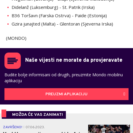
Didelanž (Luksemburg) - St. Patrik (Irska)
B36 Toršavn (Farska Ostrva) - Paide (Estonija)
Gzira junajted (Malta) - Glentoran (Sjeverna Irska)
(MONDO)
Naše vijesti ne morate da provjeravate
Budite bolje informisani od drugih, preuzmite Mondo mobilnu
aplikaciju
PREUZMI APLIKACIJU
MOŽDA ĆE VAS ZANIMATI
0
ZAVRŠENO!
07.06.2023.
|