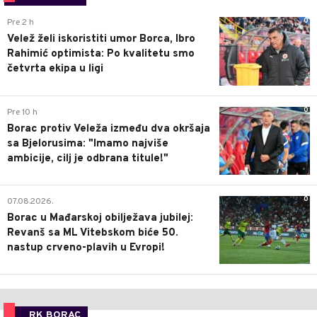
0
Pre 2 h
Velež želi iskoristiti umor Borca, Ibro
Rahimić optimista: Po kvalitetu smo
četvrta ekipa u ligi
0
Pre 10 h
Borac protiv Veleža između dva okršaja
sa Bjelorusima: "Imamo najviše
ambicije, cilj je odbrana titule!"
0
07.08.2026.
Borac u Mađarskoj obilježava jubilej:
Revanš sa ML Vitebskom biće 50.
nastup crveno-plavih u Evropi!
RK BORAC