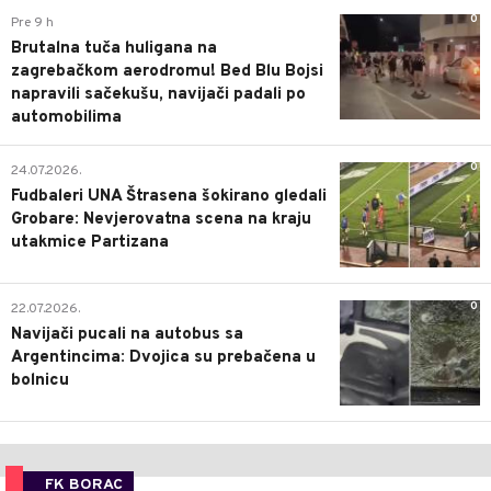
0
Pre 9 h
Brutalna tuča huligana na
zagrebačkom aerodromu! Bed Blu Bojsi
napravili sačekušu, navijači padali po
automobilima
0
24.07.2026.
Fudbaleri UNA Štrasena šokirano gledali
Grobare: Nevjerovatna scena na kraju
utakmice Partizana
0
22.07.2026.
Navijači pucali na autobus sa
Argentincima: Dvojica su prebačena u
bolnicu
FK BORAC