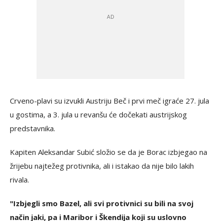
Crveno-plavi su izvukli Austriju Beč i prvi meč igraće 27. jula
u gostima, a 3. jula u revanšu će dočekati austrijskog
predstavnika.
Kapiten Aleksandar Subić složio se da je Borac izbjegao na
žrijebu najtežeg protivnika, ali i istakao da nije bilo lakih
rivala.
"Izbjegli smo Bazel, ali svi protivnici su bili na svoj
način jaki, pa i Maribor i Škendija koji su uslovno