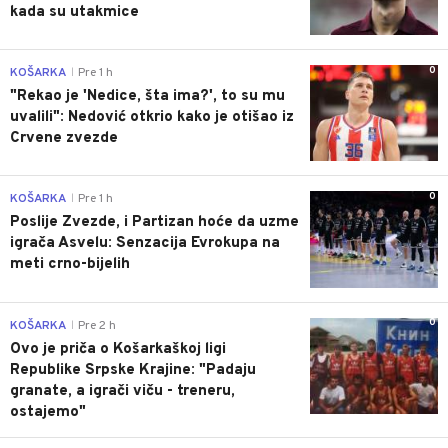
kada su utakmice
0
KOŠARKA
Pre 1 h
|
"Rekao je 'Nedice, šta ima?', to su mu
uvalili": Nedović otkrio kako je otišao iz
Crvene zvezde
0
KOŠARKA
Pre 1 h
|
Poslije Zvezde, i Partizan hoće da uzme
igrača Asvelu: Senzacija Evrokupa na
meti crno-bijelih
0
KOŠARKA
Pre 2 h
|
Ovo je priča o Košarkaškoj ligi
Republike Srpske Krajine: "Padaju
granate, a igrači viču - treneru,
ostajemo"