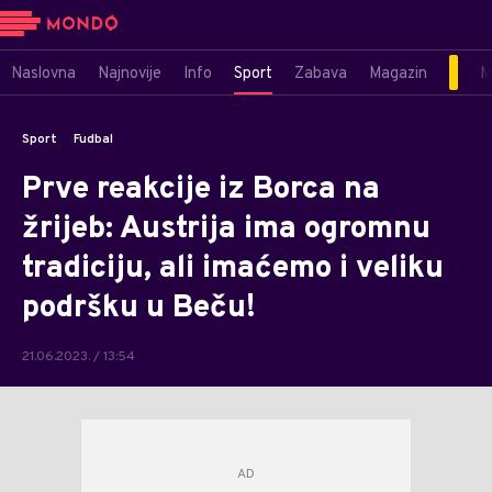
Naslovna
Najnovije
Info
Sport
Zabava
Magazin
M
Sport
Fudbal
Prve reakcije iz Borca na
žrijeb: Austrija ima ogromnu
tradiciju, ali imaćemo i veliku
podršku u Beču!
21.06.2023. / 13:54