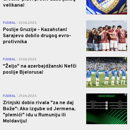
velikana!
0
FUDBAL
21.06.2023.
|
Poslije Gruzije - Kazahstan!
Sarajevo dobilo drugog evro-
protivnika
0
FUDBAL
21.06.2023.
|
"Željo" na azerbejdžanski Nefči
poslije Bjelorusa!
0
FUDBAL
21.06.2023.
|
Zrinjski dobio rivala "za ne daj
Bože": Ako izgube od Jermena,
"plemići" idu u Rumuniju ili
Moldaviju!