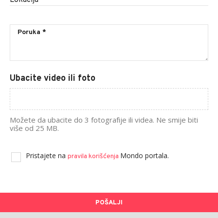
Ubacite video ili foto
Možete da ubacite do 3 fotografije ili videa. Ne smije biti
više od 25 MB.
Pristajete na
Mondo portala.
pravila korišćenja
POŠALJI