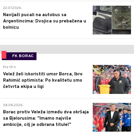
0
22.07.2026.
Navijači pucali na autobus sa
Argentincima: Dvojica su prebačena u
bolnicu
FK BORAC
0
Pre 19 h
Velež želi iskoristiti umor Borca, Ibro
Rahimić optimista: Po kvalitetu smo
četvrta ekipa u ligi
0
08.08.2026.
Borac protiv Veleža između dva okršaja
sa Bjelorusima: "Imamo najviše
ambicije, cilj je odbrana titule!"