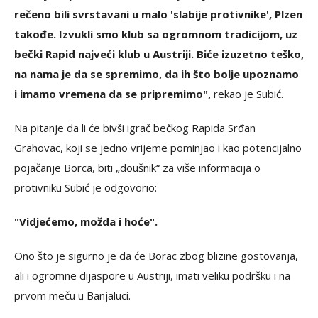
rečeno bili svrstavani u malo 'slabije protivnike', Plzen
takođe. Izvukli smo klub sa ogromnom tradicijom, uz
bečki Rapid najveći klub u Austriji. Biće izuzetno teško,
na nama je da se spremimo, da ih što bolje upoznamo
i imamo vremena da se pripremimo",
rekao je Subić.
Na pitanje da li će bivši igrač bečkog Rapida Srđan
Grahovac, koji se jedno vrijeme pominjao i kao potencijalno
pojačanje Borca, biti „doušnik“ za više informacija o
protivniku Subić je odgovorio:
"Vidjećemo, možda i hoće".
Ono što je sigurno je da će Borac zbog blizine gostovanja,
ali i ogromne dijaspore u Austriji, imati veliku podršku i na
prvom meču u Banjaluci.