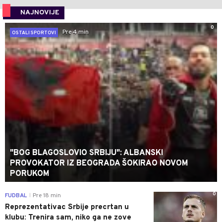
NAJNOVIJE
0
Pre 4 min
OSTALI SPORTOVI
"BOG BLAGOSLOVIO SRBIJU": ALBANSKI
PROVOKATOR IZ BEOGRADA ŠOKIRAO NOVOM
PORUKOM
0
FUDBAL
Pre 18 min
|
Reprezentativac Srbije precrtan u
klubu: Trenira sam, niko ga ne zove