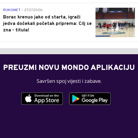
0
RUKOMET
27.07.2026.
|
Borac krenuo jako od starta, igrači
jedva dočekali početak priprema: Cilj se
zna - titula!
PREUZMI NOVU MONDO APLIKACIJU
Savršen spoj vijesti i zabave.