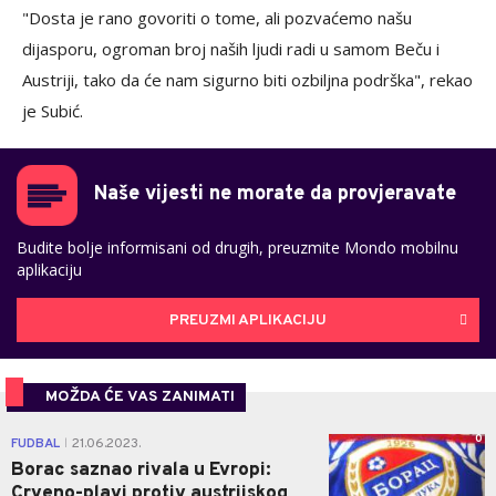
"Dosta je rano govoriti o tome, ali pozvaćemo našu
dijasporu, ogroman broj naših ljudi radi u samom Beču i
Austriji, tako da će nam sigurno biti ozbiljna podrška", rekao
je Subić.
Naše vijesti ne morate da provjeravate
Budite bolje informisani od drugih, preuzmite Mondo mobilnu
aplikaciju
PREUZMI APLIKACIJU
MOŽDA ĆE VAS ZANIMATI
0
FUDBAL
21.06.2023.
|
Borac saznao rivala u Evropi:
Crveno-plavi protiv austrijskog