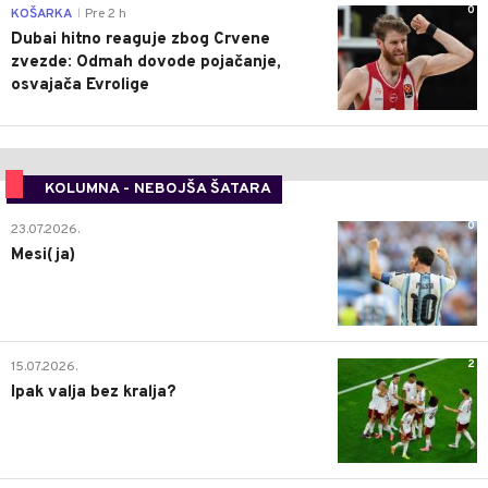
0
KOŠARKA
Pre 2 h
|
Dubai hitno reaguje zbog Crvene
zvezde: Odmah dovode pojačanje,
osvajača Evrolige
KOLUMNA - NEBOJŠA ŠATARA
0
23.07.2026.
Mesi(ja)
2
15.07.2026.
Ipak valja bez kralja?