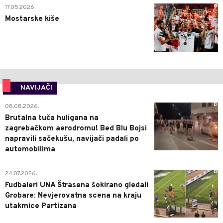
0
17.05.2026.
Mostarske kiše
NAVIJAČI
0
08.08.2026.
Brutalna tuča huligana na
zagrebačkom aerodromu! Bed Blu Bojsi
napravili sačekušu, navijači padali po
automobilima
0
24.07.2026.
Fudbaleri UNA Štrasena šokirano gledali
Grobare: Nevjerovatna scena na kraju
utakmice Partizana