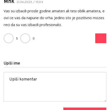
Mnk
21.06.2023. / 15:04
Vas su izbacili prosle godine amateri ali tesi oblik amatera, e
ovi ce vas da napune do vrha. Jedino sto je pozitivno mozes
reci da su vas izbacili profesionalci.
5
0
Upiši ime