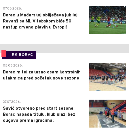
0
07.08.2026.
Borac u Mađarskoj obilježava jubilej:
Revanš sa ML Vitebskom biće 50.
nastup crveno-plavih u Evropi!
RK BORAC
0
05.08.2026.
Borac m:tel zakazao osam kontrolnih
utakmica pred početak nove sezone
0
27.07.2026.
Savić otvoreno pred start sezone:
Borac napada titulu, klub ulazi bez
dugova prema igračima!