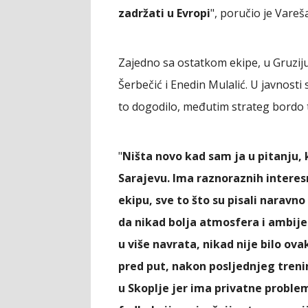
zadržati u Evropi
", poručio je Vareš
Zajedno sa ostatkom ekipe, u Gruziju
Šerbečić i Enedin Mulalić. U javnosti
to dogodilo, međutim strateg bordo ti
"
Ništa novo kad sam ja u pitanju, 
Sarajevu. Ima raznoraznih intere
ekipu, sve to što su pisali naravn
da nikad bolja atmosfera i ambijen
u više navrata, nikad nije bilo ov
pred put, nakon posljednjeg treni
u Skoplje jer ima privatne probl