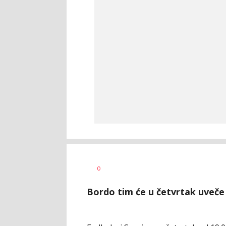
Dragan
AUTOR
0
Šutvić
Bordo tim će u četvrtak uveče 