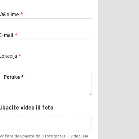
Vaše ime
*
E-mail
*
Lokacija
*
Ubacite video ili foto
Možete da ubacite do 3 fotografije ili videa. Ne