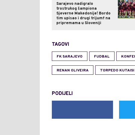
Sarajevo nadigralo
trostrukog šampiona
Sjeverne Makedonije! Bordo
tim upisao i drugi trijumf na
pripremama u Sloveniji
TAGOVI
FK SARAJEVO
FUDBAL
KONFER
RENAN OLIVEIRA
TORPEDO KUTAISI
PODIJELI