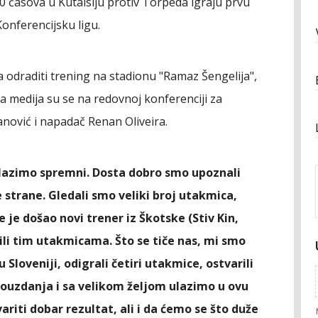
00 časova u Kutaisiju protiv Torpeda igraju prvu
Konferencijsku ligu.
 odraditi trening na stadionu "Ramaz Šengelija",
a medija su se na redovnoj konferenciji za
anović i napadač Renan Oliveira.
olazimo spremni. Dosta dobro smo upoznali
e strane. Gledali smo veliki broj utakmica,
 je došao novi trener iz Škotske (Stiv Kin,
tili tim utakmicama. Što se tiče nas, mi smo
 Sloveniji, odigrali četiri utakmice, ostvarili
ouzdanja i sa velikom željom ulazimo u ovu
iti dobar rezultat, ali i da ćemo se što duže