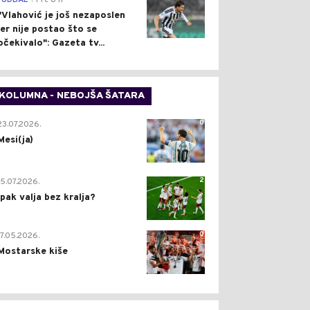
FUDBAL
Pre 8 h
"Vlahović je još nezaposlen
jer nije postao što se
očekivalo": Gazeta tv...
KOLUMNA - NEBOJŠA ŠATARA
0
23.07.2026.
Mesi(ja)
2
15.07.2026.
Ipak valja bez kralja?
0
17.05.2026.
Mostarske kiše