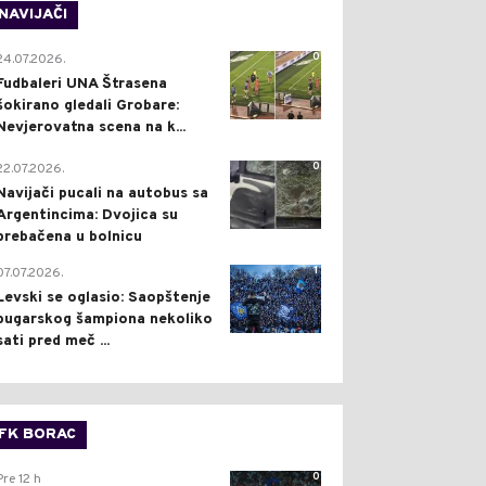
NAVIJAČI
0
24.07.2026.
Fudbaleri UNA Štrasena
šokirano gledali Grobare:
Nevjerovatna scena na k...
0
22.07.2026.
Navijači pucali na autobus sa
Argentincima: Dvojica su
prebačena u bolnicu
1
07.07.2026.
Levski se oglasio: Saopštenje
bugarskog šampiona nekoliko
sati pred meč ...
FK BORAC
0
Pre 12 h