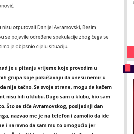
anović.
 nisu otputovali Danijel Avramovski, Besim
 su se pojavile određene spekulacije zbog čega se
ma je objasnio cijelu situaciju.
kad je u pitanju vrijeme koje provodim u
snih grupa koje pokušavaju da unesu nemir u
o da nije tačno. Sa svoje strane, mogu da kažem
t nisu bili u klubu. Dugo sam u klubu, bio sam
ako. Što se tiče Avramovskog, posljednji dan
nga, nazvao me je na telefon i zamolio da ide
eme i naravno da sam mu to omogućio jer