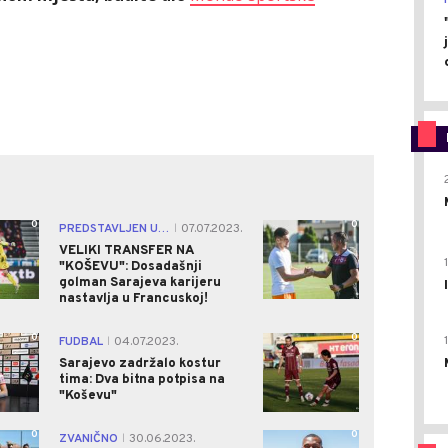
0
0
PREDSTAVLJEN U NOVOM KLUBU
07.07.2023.
|
VELIKI TRANSFER NA
"KOŠEVU": Dosadašnji
golman Sarajeva karijeru
nastavlja u Francuskoj!
0
0
FUDBAL
04.07.2023.
|
Sarajevo zadržalo kostur
tima: Dva bitna potpisa na
"Koševu"
0
0
ZVANIČNO
30.06.2023.
|