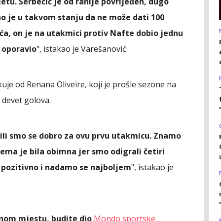
jetu. Šerbečić je od ranije povrijeđen, dugo
no je u takvom stanju da ne može dati 100
ića, on je na utakmici protiv Nafte dobio jednu
e oporavio
", istakao je Varešanović.
je od Renana Oliveire, koji je prošle sezone na
 devet golova.
mili smo se dobro za ovu prvu utakmicu. Znamo
ma je bila obimna jer smo odigrali četiri
pozitivno i nadamo se najboljem
", istakao je
ednom mjestu, budite dio
Mondo sportske