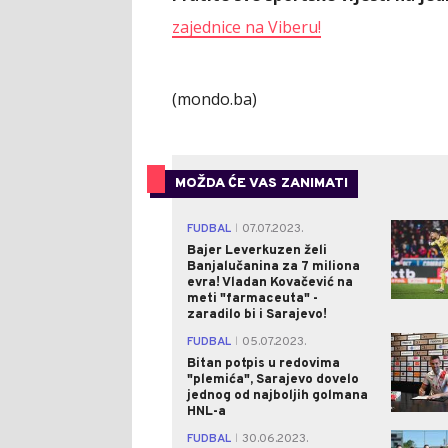
zajednice na Viberu!
(mondo.ba)
MOŽDA ĆE VAS ZANIMATI
FUDBAL
07.07.2023.
|
Bajer Leverkuzen želi
Banjalučanina za 7 miliona
evra! Vladan Kovačević na
meti "farmaceuta" -
zaradilo bi i Sarajevo!
FUDBAL
05.07.2023.
|
Bitan potpis u redovima
"plemića", Sarajevo dovelo
jednog od najboljih golmana
HNL-a
FUDBAL
30.06.2023.
|