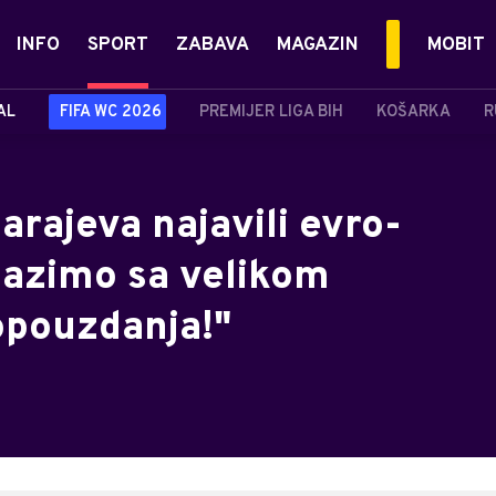
INFO
SPORT
ZABAVA
MAGAZIN
MOBIT
AL
FIFA WC 2026
PREMIJER LIGA BIH
KOŠARKA
R
arajeva najavili evro-
olazimo sa velikom
opouzdanja!"