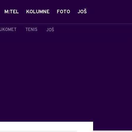
M:TEL
KOLUMNE
FOTO
JOŠ
UKOMET
TENIS
JOŠ