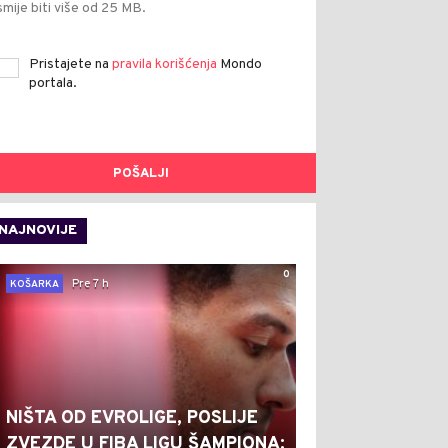
smije biti više od 25 MB.
Pristajete na
pravila korišćenja
Mondo
portala.
POŠALJI
NAJNOVIJE
0
Pre 7 h
KOŠARKA
NIŠTA OD EVROLIGE, POSLIJE
ZVEZDE U FIBA LIGU ŠAMPIONA: