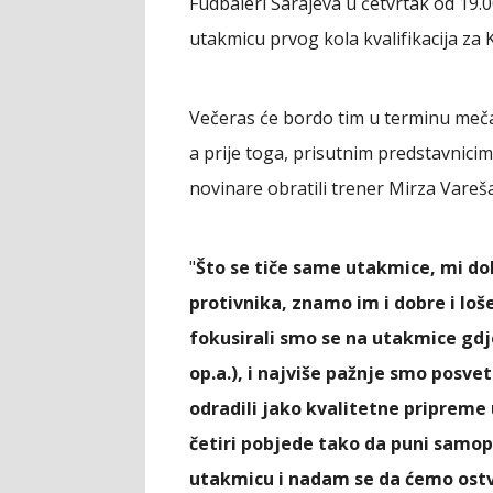
Fudbaleri Sarajeva u četvrtak od 19.
utakmicu prvog kola kvalifikacija za 
Večeras će bordo tim u terminu meča
a prije toga, prisutnim predstavnicim
novinare obratili trener Mirza Vareš
"
Što se tiče same utakmice, mi d
protivnika, znamo im i dobre i loš
fokusirali smo se na utakmice gdje
op.a.), i najviše pažnje smo posve
odradili jako kvalitetne pripreme u
četiri pobjede tako da puni samop
utakmicu i nadam se da ćemo ostvar