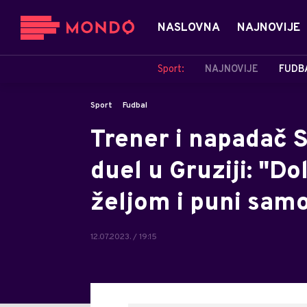
NASLOVNA
NAJNOVIJE
Sport:
NAJNOVIJE
FUDB
Sport
Fudbal
Trener i napadač S
duel u Gruziji: "D
željom i puni sam
12.07.2023. / 19:15