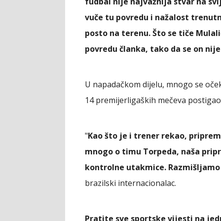
fudbal nije najvažnija stvar na svi
vuče tu povredu i nažalost trenut
posto na terenu. Što se tiče Mulal
povredu članka, tako da se on nij
U napadačkom dijelu, mnogo se očeku
14 premijerligaških mečeva postigao
"
Kao što je i trener rekao, pripre
mnogo o timu Torpeda, naša pripre
kontrolne utakmice. Razmišljamo 
brazilski internacionalac.
Pratite sve sportske vijesti na j