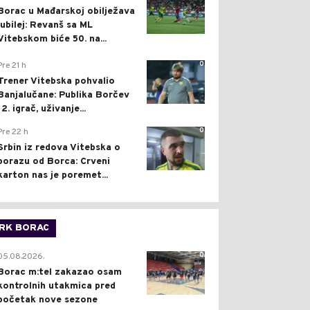
Borac u Mađarskoj obilježava
jubilej: Revanš sa ML
Vitebskom biće 50. na...
0
Pre 21 h
Trener Vitebska pohvalio
Banjalučane: Publika Borčev
12. igrač, uživanje...
0
Pre 22 h
Srbin iz redova Vitebska o
porazu od Borca: Crveni
karton nas je poremet...
RK BORAC
0
05.08.2026.
Borac m:tel zakazao osam
kontrolnih utakmica pred
početak nove sezone