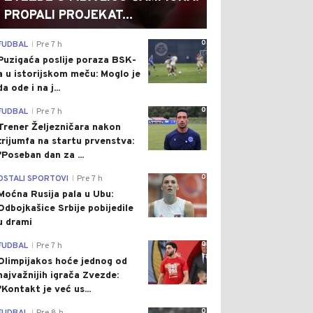
PROPALI PROJEKAT...
0
FUDBAL
Pre 7 h
|
Puzigaća poslije poraza BSK-
a u istorijskom meču: Moglo je
da ode i na j...
0
FUDBAL
Pre 7 h
|
Trener Željezničara nakon
trijumfa na startu prvenstva:
"Poseban dan za ...
0
OSTALI SPORTOVI
Pre 7 h
|
Moćna Rusija pala u Ubu:
Odbojkašice Srbije pobijedile
u drami
0
FUDBAL
Pre 7 h
|
Olimpijakos hoće jednog od
najvažnijih igrača Zvezde:
"Kontakt je već us...
0
|