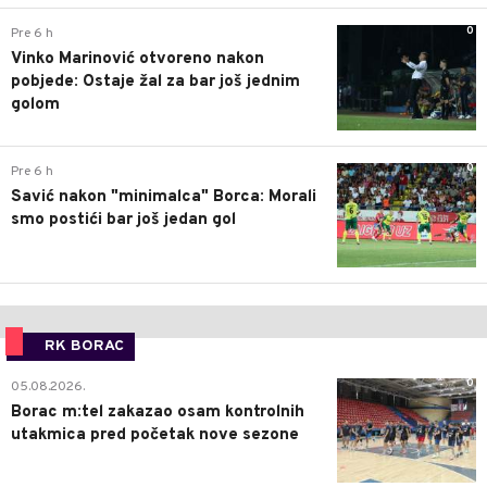
0
Pre 6 h
Vinko Marinović otvoreno nakon
pobjede: Ostaje žal za bar još jednim
golom
0
Pre 6 h
Savić nakon "minimalca" Borca: Morali
smo postići bar još jedan gol
RK BORAC
0
05.08.2026.
Borac m:tel zakazao osam kontrolnih
utakmica pred početak nove sezone