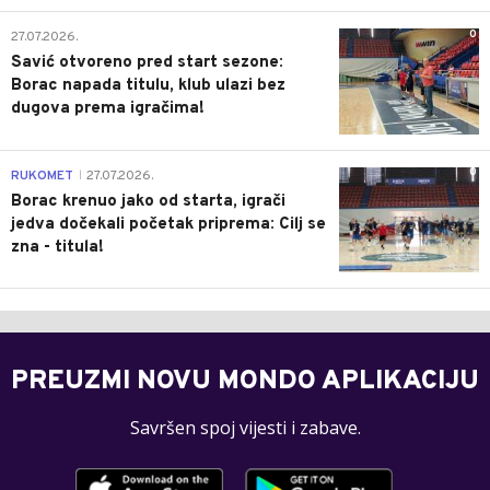
0
27.07.2026.
Savić otvoreno pred start sezone:
Borac napada titulu, klub ulazi bez
dugova prema igračima!
0
RUKOMET
27.07.2026.
|
Borac krenuo jako od starta, igrači
jedva dočekali početak priprema: Cilj se
zna - titula!
PREUZMI NOVU MONDO APLIKACIJU
Savršen spoj vijesti i zabave.