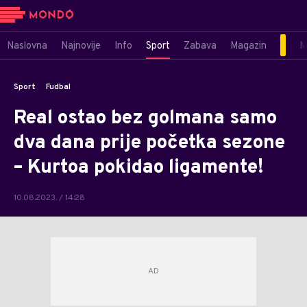
Naslovna
Najnovije
Info
Sport
Zabava
Magazin
M
Sport
Fudbal
Real ostao bez golmana samo
dva dana prije početka sezone
– Kurtoa pokidao ligamente!
10.08.2023. / 14:28