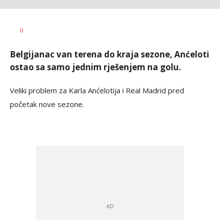
Goran
AUTOR
0
Arbutina
Belgijanac van terena do kraja sezone, Anćeloti
ostao sa samo jednim rješenjem na golu.
Veliki problem za Karla Anćelotija i Real Madrid pred
početak nove sezone.