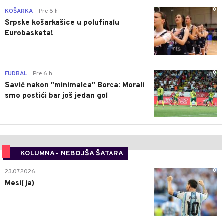
0
KOŠARKA
Pre 6 h
|
Srpske košarkašice u polufinalu
Eurobasketa!
0
FUDBAL
Pre 6 h
|
Savić nakon "minimalca" Borca: Morali
smo postići bar još jedan gol
KOLUMNA - NEBOJŠA ŠATARA
0
23.07.2026.
Mesi(ja)