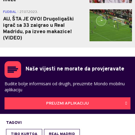
može"
0
FUDBAL
27.07.2023.
|
AU, ŠTA JE OVO! Drugoligaški
igrač sa 33 zaigrao u Real
Madridu, pa izveo makazice!
(VIDEO)
Naše vijesti ne morate da provjeravate
Budite bolje informisani od drugih, preuzmite Mondo mobilnu
aplikaciju
PREUZMI APLIKACIJU
TAGOVI
TIBO KURTOA
REAL MADRID