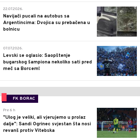
0
22.07.2026.
Navijači pucali na autobus sa
Argentincima: Dvojica su prebačena u
bolnicu
1
07.07.2026.
Levski se oglasio: Saopštenje
bugarskog šampiona nekoliko sati pred
meč sa Borcem!
FK BORAC
0
Pre 6 h
"Ulog je veliki, ali vjerujemo u prolaz
dalje": Sandi Ogrinec svjestan šta nosi
revanš protiv Vitebska