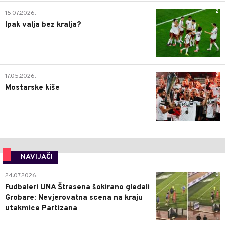
2
15.07.2026.
Ipak valja bez kralja?
0
17.05.2026.
Mostarske kiše
NAVIJAČI
0
24.07.2026.
Fudbaleri UNA Štrasena šokirano gledali
Grobare: Nevjerovatna scena na kraju
utakmice Partizana