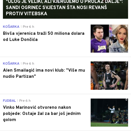
"ULOG JE VELIKI, ALI VJERUJEMO U PROLAZ DALJE":
SANDI OGRINEC SVJESTAN ŠTA NOSI REVANŠ
PROTIV VITEBSKA
0
KOŠARKA
Pre 6 h
|
Bivša vjerenica traži 50 miliona dolara
od Luke Dončića
0
KOŠARKA
Pre 6 h
|
Alen Smailagić ima novi klub: "Više mu
nudio Partizan"
0
FUDBAL
Pre 6 h
|
Vinko Marinović otvoreno nakon
pobjede: Ostaje žal za bar još jednim
golom