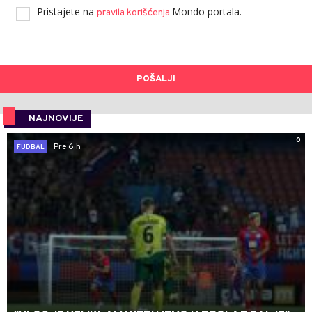
Pristajete na
Mondo portala.
pravila korišćenja
POŠALJI
NAJNOVIJE
0
Pre 6 h
FUDBAL