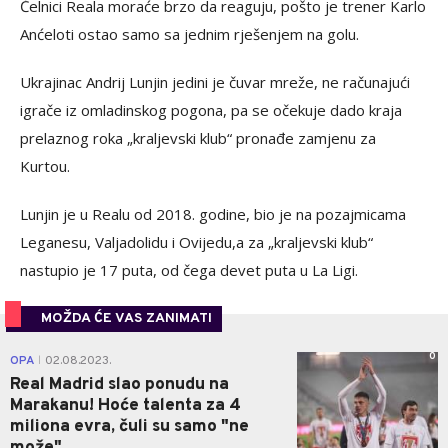
Čelnici Reala moraće brzo da reaguju, pošto je trener Karlo
Anćeloti ostao samo sa jednim rješenjem na golu.
Ukrajinac Andrij Lunjin jedini je čuvar mreže, ne računajući
igrače iz omladinskog pogona, pa se očekuje dado kraja
prelaznog roka „kraljevski klub“ pronađe zamjenu za
Kurtou.
Lunjin je u Realu od 2018. godine, bio je na pozajmicama
Leganesu, Valjadolidu i Ovijedu,a za „kraljevski klub“
nastupio je 17 puta, od čega devet puta u La Ligi.
MOŽDA ĆE VAS ZANIMATI
0
OPA
02.08.2023.
|
Real Madrid slao ponudu na
Marakanu! Hoće talenta za 4
miliona evra, čuli su samo "ne