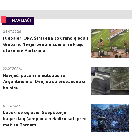
NAVIJAČI
0
24.07.2026.
Fudbaleri UNA Štrasena šokirano gledali
Grobare: Nevjerovatna scena na kraju
utakmice Partizana
0
22.07.2026.
Navijači pucali na autobus sa
Argentincima: Dvojica su prebačena u
bolnicu
1
07.07.2026.
Levski se oglasio: Saopštenje
bugarskog šampiona nekoliko sati pred
meč sa Borcem!