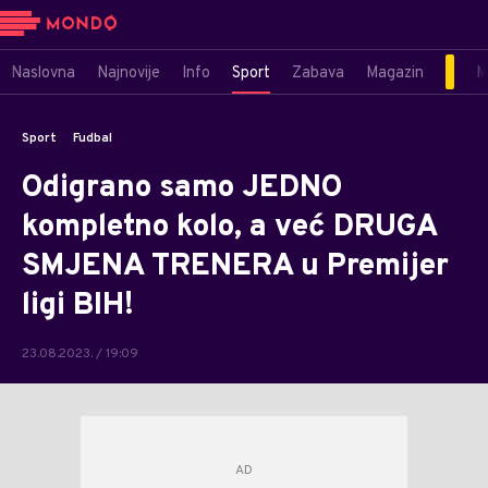
Naslovna
Najnovije
Info
Sport
Zabava
Magazin
M
Sport
Fudbal
Odigrano samo JEDNO
kompletno kolo, a već DRUGA
SMJENA TRENERA u Premijer
ligi BIH!
23.08.2023. / 19:09