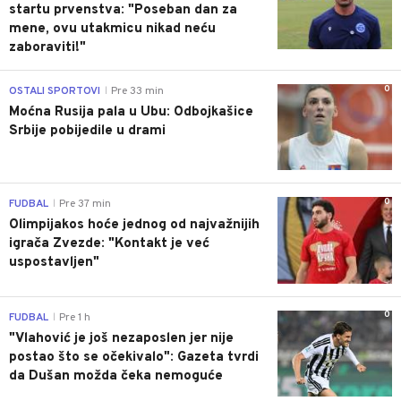
startu prvenstva: "Poseban dan za
mene, ovu utakmicu nikad neću
zaboraviti!"
0
OSTALI SPORTOVI
Pre 33 min
|
Moćna Rusija pala u Ubu: Odbojkašice
Srbije pobijedile u drami
0
FUDBAL
Pre 37 min
|
Olimpijakos hoće jednog od najvažnijih
igrača Zvezde: "Kontakt je već
uspostavljen"
0
FUDBAL
Pre 1 h
|
"Vlahović je još nezaposlen jer nije
postao što se očekivalo": Gazeta tvrdi
da Dušan možda čeka nemoguće