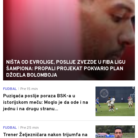
NIŠTA OD EVROLIGE, POSLIJE ZVEZDE U FIBA LIGU
ŠAMPIONA: PROPALI PROJEKAT POKVARIO PLAN
DŽOELA BOLOMBOJA
0
FUDBAL
Pre 15 min
|
Puzigaća poslije poraza BSK-a u
istorijskom meču: Moglo je da ode i na
jednu i na drugu stranu...
0
FUDBAL
Pre 25 min
|
Trener Željezničara nakon trijumfa na