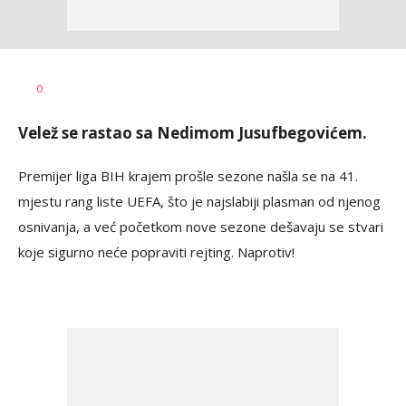
Goran
AUTOR
0
Arbutina
Velež se rastao sa Nedimom Jusufbegovićem.
Premijer liga BIH krajem prošle sezone našla se na 41.
mjestu rang liste UEFA, što je najslabiji plasman od njenog
osnivanja, a već početkom nove sezone dešavaju se stvari
koje sigurno neće popraviti rejting. Naprotiv!