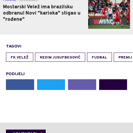
FUDBAL
16.08.2023.
Mostarski Velež ima brazilsku
odbranu! Novi "karioka" stigao u
"rođene"
TAGOVI
FK VELEŽ
NEDIM JUSUFBEGOVIĆ
FUDBAL
PREMIJ
PODIJELI