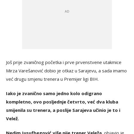
Još prije zvaničnog početka i prve prvenstvene utakmice
Mirza Varešanović dobio je otkaz u Sarajevu, a sada imamo
već drugu smjenu trenera u Premijer ligi BIH.
Iako je zvanično samo jedno kolo odigrano
kompletno, ovo posljednje četvrto, već dva kluba
smijenila su trenera, a poslije Sarajeva učinio je to i
Velež.
Nedim Jusufbegović više nije trener Veleža,
objavio je