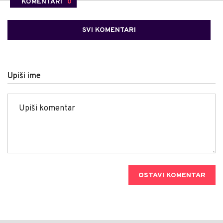
KOMENTARI
0
SVI KOMENTARI
Upiši ime
OSTAVI KOMENTAR