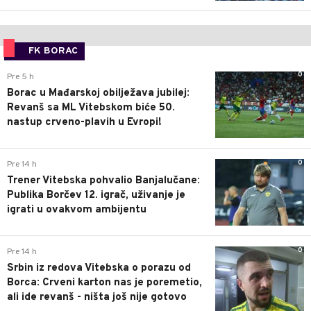
FK BORAC
0
Pre 5 h
Borac u Mađarskoj obilježava jubilej:
Revanš sa ML Vitebskom biće 50.
nastup crveno-plavih u Evropi!
0
Pre 14 h
Trener Vitebska pohvalio Banjalučane:
Publika Borčev 12. igrač, uživanje je
igrati u ovakvom ambijentu
0
Pre 14 h
Srbin iz redova Vitebska o porazu od
Borca: Crveni karton nas je poremetio,
ali ide revanš - ništa još nije gotovo