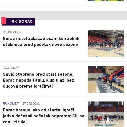
RK BORAC
0
05.08.2026.
Borac m:tel zakazao osam kontrolnih
utakmica pred početak nove sezone
0
27.07.2026.
Savić otvoreno pred start sezone:
Borac napada titulu, klub ulazi bez
dugova prema igračima!
0
RUKOMET
27.07.2026.
|
Borac krenuo jako od starta, igrači
jedva dočekali početak priprema: Cilj se
zna - titula!