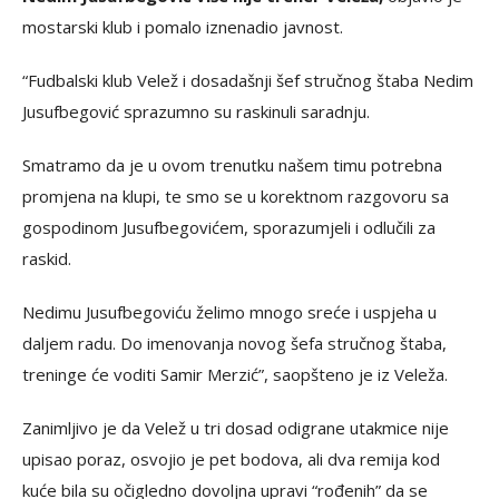
mostarski klub i pomalo iznenadio javnost.
“Fudbalski klub Velež i dosadašnji šef stručnog štaba Nedim
Jusufbegović sprazumno su raskinuli saradnju.
Smatramo da je u ovom trenutku našem timu potrebna
promjena na klupi, te smo se u korektnom razgovoru sa
gospodinom Jusufbegovićem, sporazumjeli i odlučili za
raskid.
Nedimu Jusufbegoviću želimo mnogo sreće i uspjeha u
daljem radu. Do imenovanja novog šefa stručnog štaba,
treninge će voditi Samir Merzić”, saopšteno je iz Veleža.
Zanimljivo je da Velež u tri dosad odigrane utakmice nije
upisao poraz, osvojio je pet bodova, ali dva remija kod
kuće bila su očigledno dovoljna upravi “rođenih” da se