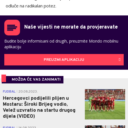
odluče na radikalan potez.
Naše vijesti ne morate da provjeravate
Budite bolje informisani od drugih, preuzmite Mondo mobilnu
aplikaciju
PREUZMI APLIKACIJU
MOŽDA ĆE VAS ZANIMATI
0
FUDBAL
20.08.2023.
|
Hercegovci podijelili plijen u
Mostaru: Široki Brijeg vodio,
Velež uzvratio na startu drugog
dijela (VIDEO)
0
|