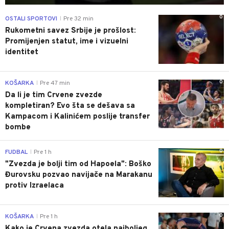
0
OSTALI SPORTOVI
Pre 32 min
|
Rukometni savez Srbije je prošlost:
Promijenjen statut, ime i vizuelni
identitet
0
KOŠARKA
Pre 47 min
|
Da li je tim Crvene zvezde
kompletiran? Evo šta se dešava sa
Kampacom i Kalinićem poslije transfer
bombe
0
FUDBAL
Pre 1 h
|
"Zvezda je bolji tim od Hapoela": Boško
Đurovsku pozvao navijače na Marakanu
protiv Izraelaca
0
KOŠARKA
Pre 1 h
|
Kako je Crvena zvezda otela najboljeg