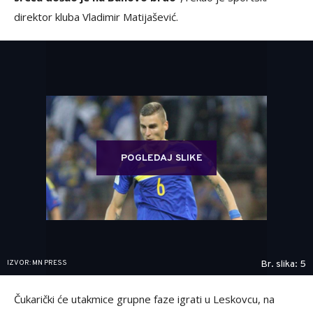
direktor kluba Vladimir Matijašević.
POGLEDAJ SLIKE
IZVOR: MN PRESS
Br. slika: 5
Čukarički će utakmice grupne faze igrati u Leskovcu, na