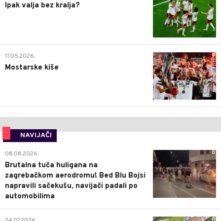
Ipak valja bez kralja?
0
17.05.2026.
Mostarske kiše
NAVIJAČI
0
08.08.2026.
Brutalna tuča huligana na
zagrebačkom aerodromu! Bed Blu Bojsi
napravili sačekušu, navijači padali po
automobilima
0
24.07.2026.