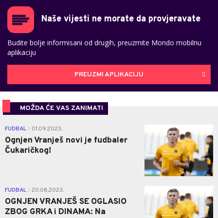
Naše vijesti ne morate da provjeravate
Budite bolje informisani od drugih, preuzmite Mondo mobilnu
aplikaciju
PREUZMI APLIKACIJU
MOŽDA ĆE VAS ZANIMATI
0
FUDBAL
01.09.2023.
|
Ognjen Vranješ novi je fudbaler
Čukaričkog!
0
FUDBAL
20.08.2023.
|
OGNJEN VRANJEŠ SE OGLASIO
ZBOG GRKA i DINAMA: Na