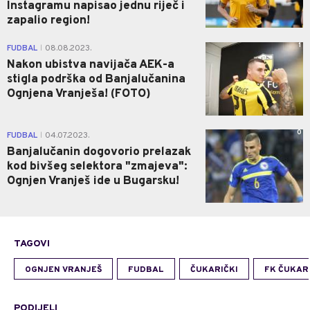
Instagramu napisao jednu riječ i
zapalio region!
1
FUDBAL
08.08.2023.
|
Nakon ubistva navijača AEK-a
stigla podrška od Banjalučanina
Ognjena Vranješa! (FOTO)
0
FUDBAL
04.07.2023.
|
Banjalučanin dogovorio prelazak
kod bivšeg selektora "zmajeva":
Ognjen Vranješ ide u Bugarsku!
TAGOVI
OGNJEN VRANJEŠ
FUDBAL
ČUKARIČKI
FK ČUKAR
PODIJELI