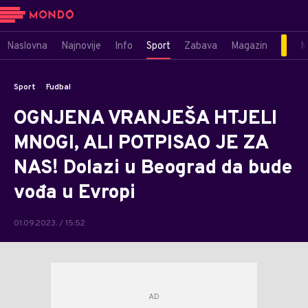
Naslovna
Najnovije
Info
Sport
Zabava
Magazin
M
Sport
Fudbal
OGNJENA VRANJEŠA HTJELI
MNOGI, ALI POTPISAO JE ZA
NAS! Dolazi u Beograd da bude
vođa u Evropi
01.09.2023. / 15:52