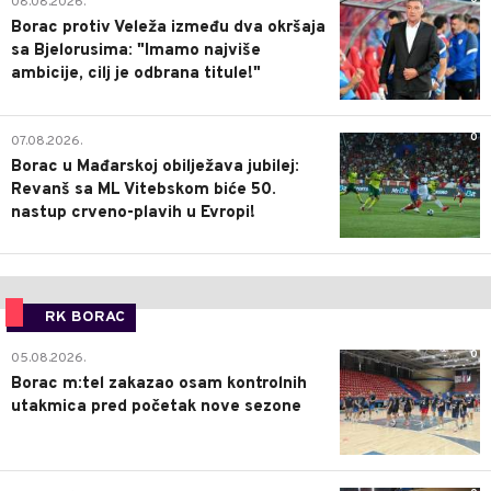
08.08.2026.
Borac protiv Veleža između dva okršaja
sa Bjelorusima: "Imamo najviše
ambicije, cilj je odbrana titule!"
0
07.08.2026.
Borac u Mađarskoj obilježava jubilej:
Revanš sa ML Vitebskom biće 50.
nastup crveno-plavih u Evropi!
RK BORAC
0
05.08.2026.
Borac m:tel zakazao osam kontrolnih
utakmica pred početak nove sezone