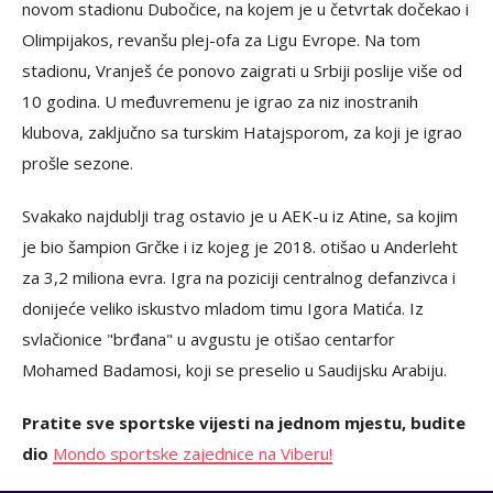
novom stadionu Dubočice, na kojem je u četvrtak dočekao i
Olimpijakos, revanšu plej-ofa za Ligu Evrope. Na tom
stadionu, Vranješ će ponovo zaigrati u Srbiji poslije više od
10 godina. U međuvremenu je igrao za niz inostranih
klubova, zaključno sa turskim Hatajsporom, za koji je igrao
prošle sezone.
Svakako najdublji trag ostavio je u AEK-u iz Atine, sa kojim
je bio šampion Grčke i iz kojeg je 2018. otišao u Anderleht
za 3,2 miliona evra. Igra na poziciji centralnog defanzivca i
donijeće veliko iskustvo mladom timu Igora Matića. Iz
svlačionice "brđana" u avgustu je otišao centarfor
Mohamed Badamosi, koji se preselio u Saudijsku Arabiju.
Pratite sve sportske vijesti na jednom mjestu, budite
dio
Mondo sportske zajednice na Viberu!