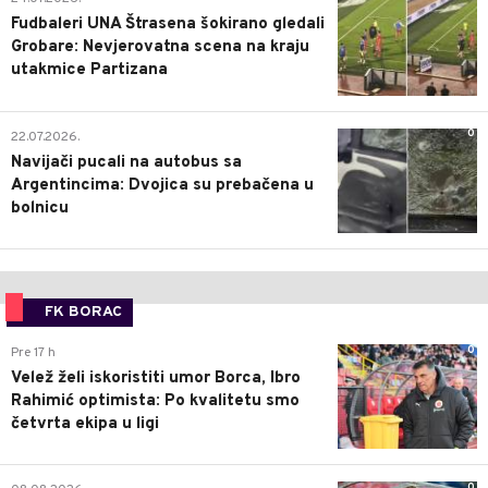
Fudbaleri UNA Štrasena šokirano gledali
Grobare: Nevjerovatna scena na kraju
utakmice Partizana
0
22.07.2026.
Navijači pucali na autobus sa
Argentincima: Dvojica su prebačena u
bolnicu
FK BORAC
0
Pre 17 h
Velež želi iskoristiti umor Borca, Ibro
Rahimić optimista: Po kvalitetu smo
četvrta ekipa u ligi
0