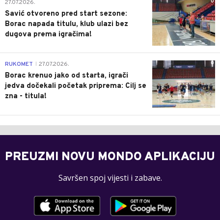
0
27.07.2026.
Savić otvoreno pred start sezone:
Borac napada titulu, klub ulazi bez
dugova prema igračima!
0
RUKOMET
27.07.2026.
|
Borac krenuo jako od starta, igrači
jedva dočekali početak priprema: Cilj se
zna - titula!
PREUZMI NOVU MONDO APLIKACIJU
Savršen spoj vijesti i zabave.