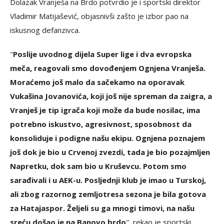
Dolazak Vranješa na Brdo potvrdio je i sportski direktor
Vladimir Matijašević, objasnivši zašto je izbor pao na
iskusnog defanzivca.
"
Poslije uvodnog dijela Super lige i dva evropska
meča, reagovali smo dovođenjem Ognjena Vranješa.
Moraćemo još malo da sačekamo na oporavak
Vukašina Jovanovića, koji još nije spreman da zaigra, a
Vranješ je tip igrača koji može da bude nosilac, ima
potrebno iskustvo, agresivnost, sposobnost da
konsoliduje i podigne našu ekipu. Ognjena poznajem
još dok je bio u Crvenoj zvezdi, tada je bio pozajmljen
Napretku, dok sam bio u Kruševcu. Potom smo
sarađivali i u AEK-u. Posljednji klub je imao u Turskoj,
ali zbog razornog zemljotresa sezona je bila gotova
za Hatajaspor. Željeli su ga mnogi timovi, na našu
sreću došao je na Banovo brdo
", rekao je sportski