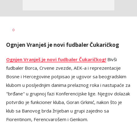
Dragan
AUTOR
0
Šutvić
Ognjen Vranješ je novi fudbaler Čukaričkog
Ognjen Vranješ je novi fudbaler Čukaričkog!
Bivši
fudbaler Borca, Crvene zvezde, AEK-a i reprezentacije
Bosne i Hercegovine potpisao je ugovor sa beogradskim
klubom u posljednjim danima prelaznog roka i nastupaće za
"brđane" u grupnoj fazi Konferencijske lige. Njegov dolazak
potvrdio je funkcioner kluba, Goran Grkinić, nakon što je
klub sa Banovog brda žrijeban u grupi zajedno sa
Fiorentinom, Ferencvarošem i Genkom.