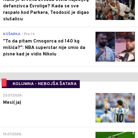
defanzivca Evrolige? Kada se sve
raspalo kod Parkera, Teodosić je digao
slušalicu
0
KOŠARKA
Pre 1 h
|
"To da pitam Crnogorca od 140 kg
mišića?": NBA superstar nije smio da
pisne kad je vidio Nikolu
KOLUMNA - NEBOJŠA ŠATARA
0
23.07.2026.
Mesi(ja)
2
15.07.2026.