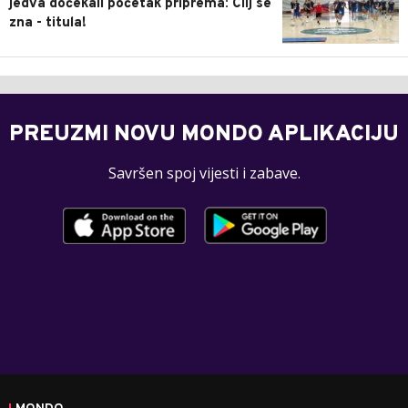
jedva dočekali početak priprema: Cilj se
zna - titula!
PREUZMI NOVU MONDO APLIKACIJU
Savršen spoj vijesti i zabave.