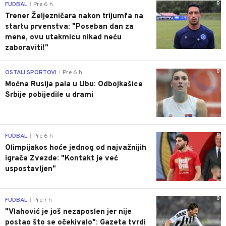
0
FUDBAL
Pre 6 h
|
Trener Željezničara nakon trijumfa na
startu prvenstva: "Poseban dan za
mene, ovu utakmicu nikad neću
zaboraviti!"
0
OSTALI SPORTOVI
Pre 6 h
|
Moćna Rusija pala u Ubu: Odbojkašice
Srbije pobijedile u drami
0
FUDBAL
Pre 6 h
|
Olimpijakos hoće jednog od najvažnijih
igrača Zvezde: "Kontakt je već
uspostavljen"
0
FUDBAL
Pre 7 h
|
"Vlahović je još nezaposlen jer nije
postao što se očekivalo": Gazeta tvrdi