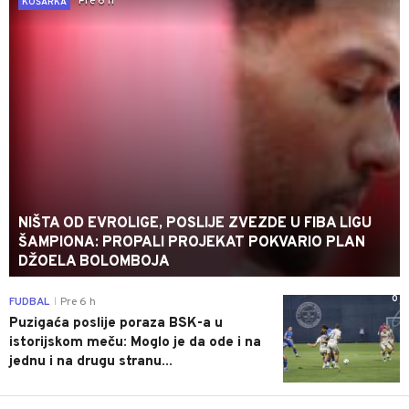
Pre 6 h
KOŠARKA
NIŠTA OD EVROLIGE, POSLIJE ZVEZDE U FIBA LIGU
ŠAMPIONA: PROPALI PROJEKAT POKVARIO PLAN
DŽOELA BOLOMBOJA
0
FUDBAL
Pre 6 h
|
Puzigaća poslije poraza BSK-a u
istorijskom meču: Moglo je da ode i na
jednu i na drugu stranu...