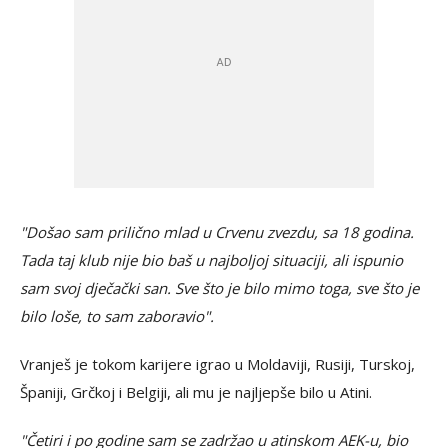
"Došao sam prilično mlad u Crvenu zvezdu, sa 18 godina.
Tada taj klub nije bio baš u najboljoj situaciji, ali ispunio
sam svoj dječački san. Sve što je bilo mimo toga, sve što je
bilo loše, to sam zaboravio".
Vranješ je tokom karijere igrao u Moldaviji, Rusiji, Turskoj,
Španiji, Grčkoj i Belgiji, ali mu je najljepše bilo u Atini.
"Četiri i po godine sam se zadržao u atinskom AEK-u, bio