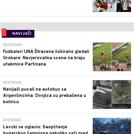
NAVIJAČI
0
24.07.2026.
Fudbaleri UNA Štrasena šokirano gledali
Grobare: Nevjerovatna scena na kraju
utakmice Partizana
0
22.07.2026.
Navijači pucali na autobus sa
Argentincima: Dvojica su prebačena u
bolnicu
1
07.07.2026.
Levski se oglasio: Saopštenje
bugarskog šampiona nekoliko sati pred