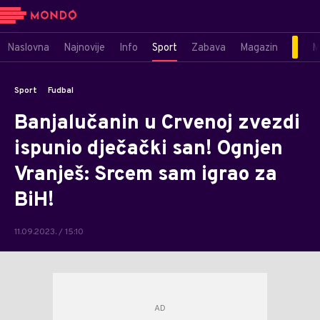
Naslovna
Najnovije
Info
Sport
Zabava
Magazin
M
Sport
Fudbal
Banjalučanin u Crvenoj zvezdi
ispunio dječački san! Ognjen
Vranješ: Srcem sam igrao za
BiH!
11.09.2023. / 15:10