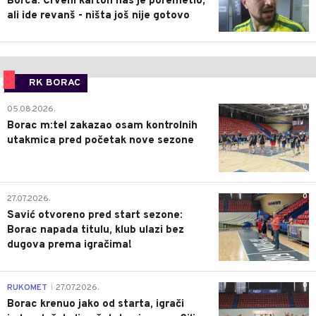
Borca: Crveni karton nas je poremetio,
ali ide revanš - ništa još nije gotovo
RK BORAC
0
05.08.2026.
Borac m:tel zakazao osam kontrolnih
utakmica pred početak nove sezone
0
27.07.2026.
Savić otvoreno pred start sezone:
Borac napada titulu, klub ulazi bez
dugova prema igračima!
0
RUKOMET
27.07.2026.
|
Borac krenuo jako od starta, igrači