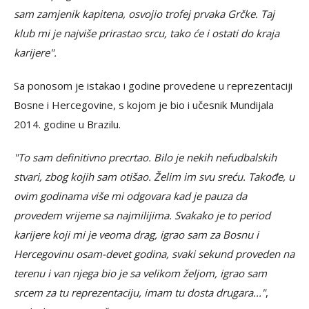
sam zamjenik kapitena, osvojio trofej prvaka Grčke. Taj
klub mi je najviše prirastao srcu, tako će i ostati do kraja
karijere".
Sa ponosom je istakao i godine provedene u reprezentaciji
Bosne i Hercegovine, s kojom je bio i učesnik Mundijala
2014. godine u Brazilu.
"To sam definitivno precrtao. Bilo je nekih nefudbalskih
stvari, zbog kojih sam otišao. Želim im svu sreću. Takođe, u
ovim godinama više mi odgovara kad je pauza da
provedem vrijeme sa najmilijima. Svakako je to period
karijere koji mi je veoma drag, igrao sam za Bosnu i
Hercegovinu osam-devet godina, svaki sekund proveden na
terenu i van njega bio je sa velikom željom, igrao sam
srcem za tu reprezentaciju, imam tu dosta drugara..."
,