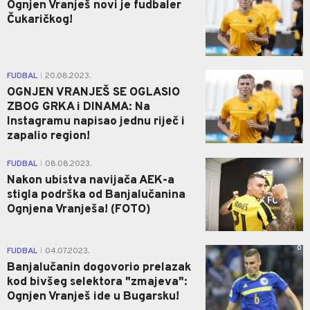
Ognjen Vranješ novi je fudbaler
Čukaričkog!
0
FUDBAL
20.08.2023.
|
OGNJEN VRANJEŠ SE OGLASIO
ZBOG GRKA i DINAMA: Na
Instagramu napisao jednu riječ i
zapalio region!
1
FUDBAL
08.08.2023.
|
Nakon ubistva navijača AEK-a
stigla podrška od Banjalučanina
Ognjena Vranješa! (FOTO)
0
FUDBAL
04.07.2023.
|
Banjalučanin dogovorio prelazak
kod bivšeg selektora "zmajeva":
Ognjen Vranješ ide u Bugarsku!