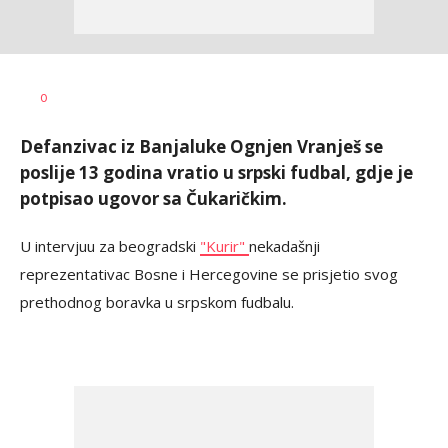
Nebojša
AUTOR
0
Šatara
Defanzivac iz Banjaluke Ognjen Vranješ se
poslije 13 godina vratio u srpski fudbal, gdje je
potpisao ugovor sa Čukaričkim.
U intervjuu za beogradski
"Kurir"
nekadašnji
reprezentativac Bosne i Hercegovine se prisjetio svog
prethodnog boravka u srpskom fudbalu.