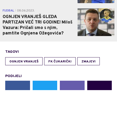
0
FUDBAL
08.06.2023.
|
OGNJEN VRANJEŠ GLEDA
PARTIZAN VEĆ TRI GODINE! Miloš
Vazura: Pričali smo s njim,
pamtite Ognjena Ožegovića?
TAGOVI
OGNJEN VRANJEŠ
FK ČUKARIČKI
ZMAJEVI
PODIJELI