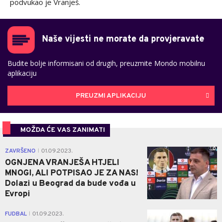
podvukao je Vranješ.
Naše vijesti ne morate da provjeravate
Budite bolje informisani od drugih, preuzmite Mondo mobilnu
aplikaciju
PREUZMI APLIKACIJU
MOŽDA ĆE VAS ZANIMATI
0
ZAVRŠENO
01.09.2023.
|
OGNJENA VRANJEŠA HTJELI
MNOGI, ALI POTPISAO JE ZA NAS!
Dolazi u Beograd da bude vođa u
Evropi
0
FUDBAL
01.09.2023.
|