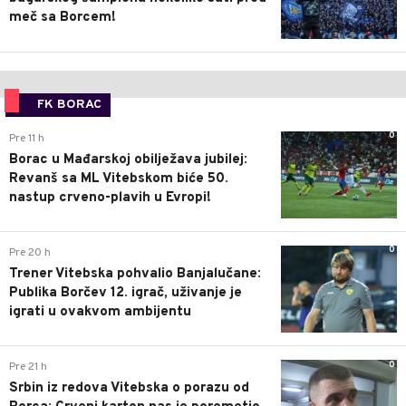
meč sa Borcem!
FK BORAC
0
Pre 11 h
Borac u Mađarskoj obilježava jubilej:
Revanš sa ML Vitebskom biće 50.
nastup crveno-plavih u Evropi!
0
Pre 20 h
Trener Vitebska pohvalio Banjalučane:
Publika Borčev 12. igrač, uživanje je
igrati u ovakvom ambijentu
0
Pre 21 h
Srbin iz redova Vitebska o porazu od