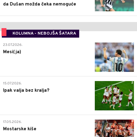
da Dušan možda čeka nemoguće
KOLUMNA - NEBOJŠA ŠATARA
0
23.07.2026.
Mesi(ja)
2
15.07.2026.
Ipak valja bez kralja?
0
17.05.2026.
Mostarske kiše