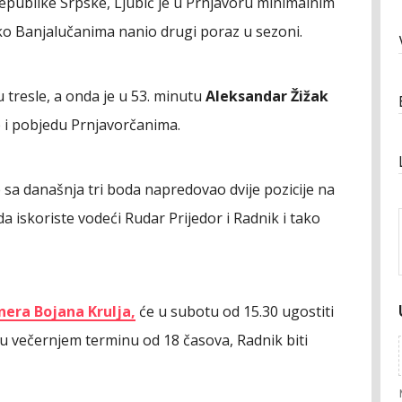
 Republike Srpske, Ljubić je u Prnjavoru minimalnim
ako Banjalučanima nanio drugi poraz u sezoni.
tresle, a onda je u 53. minutu
Aleksandar Žižak
e i pobjedu Prnjavorčanima.
 je sa današnja tri boda napredovao dvije pozicije na
da iskoriste vodeći Rudar Prijedor i Radnik i tako
nera Bojana Krulja,
će u subotu od 15.30 ugostiti
 u večernjem terminu od 18 časova, Radnik biti