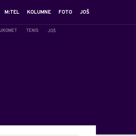
M:TEL
KOLUMNE
FOTO
JOŠ
UKOMET
TENIS
JOŠ