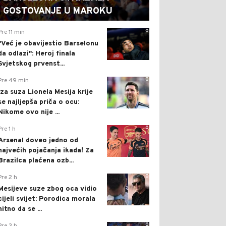
GOSTOVANJE U MAROKU
0
Pre 11 min
"Već je obavijestio Barselonu
da odlazi": Heroj finala
Svjetskog prvenst...
0
Pre 49 min
Iza suza Lionela Mesija krije
se najljepša priča o ocu:
Nikome ovo nije ...
0
Pre 1 h
Arsenal doveo jedno od
najvećih pojačanja ikada! Za
Brazilca plaćena ozb...
0
Pre 2 h
Mesijeve suze zbog oca vidio
cijeli svijet: Porodica morala
hitno da se ...
0