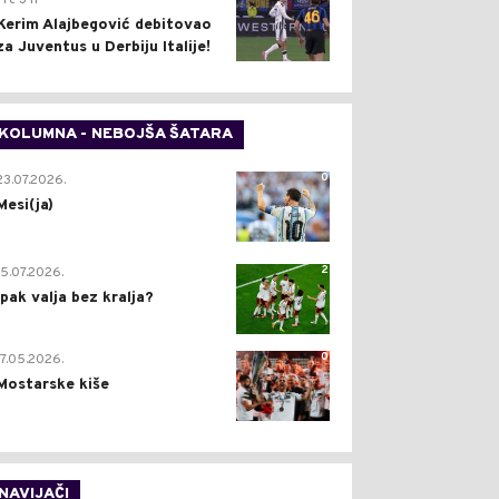
Pre 3 h
Kerim Alajbegović debitovao
za Juventus u Derbiju Italije!
KOLUMNA - NEBOJŠA ŠATARA
0
23.07.2026.
Mesi(ja)
2
15.07.2026.
Ipak valja bez kralja?
0
17.05.2026.
Mostarske kiše
NAVIJAČI