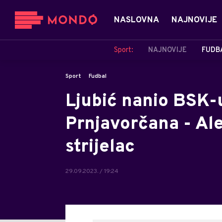
NASLOVNA
NAJNOVIJE
Sport:
NAJNOVIJE
FUDB
Sport
Fudbal
Ljubić nanio BSK-
Prnjavorčana - Ale
strijelac
29.09.2023. / 19:24