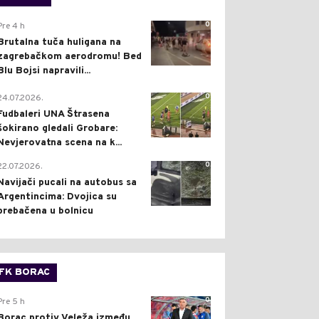
0
Pre 4 h
Brutalna tuča huligana na
zagrebačkom aerodromu! Bed
Blu Bojsi napravili...
0
24.07.2026.
Fudbaleri UNA Štrasena
šokirano gledali Grobare:
Nevjerovatna scena na k...
0
22.07.2026.
Navijači pucali na autobus sa
Argentincima: Dvojica su
prebačena u bolnicu
FK BORAC
0
Pre 5 h
Borac protiv Veleža između