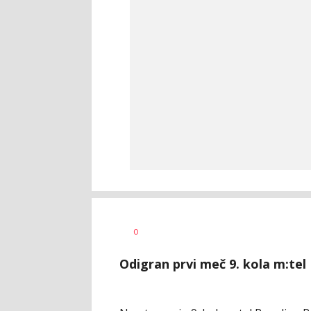
Bojan
AUTOR
0
Jakovljević
Odigran prvi meč 9. kola m:tel 