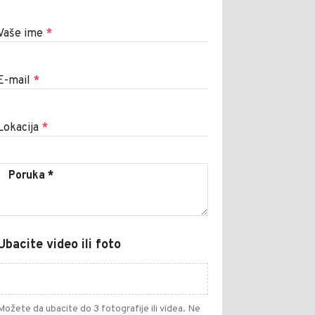
Vaše ime
*
E-mail
*
Lokacija
*
Ubacite video ili foto
Možete da ubacite do 3 fotografije ili videa. Ne