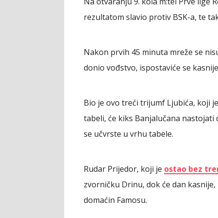
Na otvaranju 9. kola m:tel Prve lige
rezultatom slavio protiv BSK-a, te t
Nakon prvih 45 minuta mreže se nisu 
donio vođstvo, ispostaviće se kasnij
Bio je ovo treći trijumf Ljubića, koji
tabeli, će kiks Banjalučana nastojati 
se učvrste u vrhu tabele.
Rudar Prijedor, koji je
ostao bez tre
zvorničku Drinu, dok će dan kasnije,
domaćin Famosu.