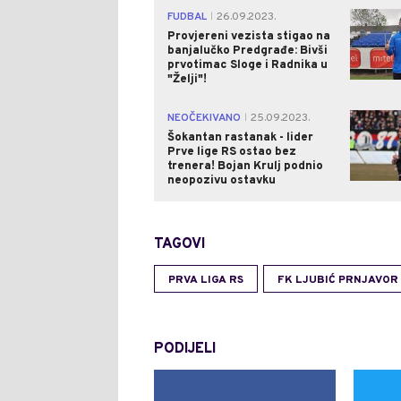
FUDBAL
26.09.2023.
|
Provjereni vezista stigao na
banjalučko Predgrađe: Bivši
prvotimac Sloge i Radnika u
"Želji"!
NEOČEKIVANO
25.09.2023.
|
Šokantan rastanak - lider
Prve lige RS ostao bez
trenera! Bojan Krulj podnio
neopozivu ostavku
TAGOVI
PRVA LIGA RS
FK LJUBIĆ PRNJAVOR
PODIJELI