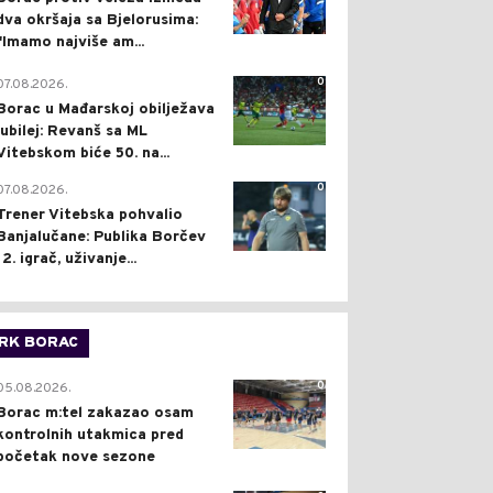
dva okršaja sa Bjelorusima:
"Imamo najviše am...
0
07.08.2026.
Borac u Mađarskoj obilježava
jubilej: Revanš sa ML
Vitebskom biće 50. na...
0
07.08.2026.
Trener Vitebska pohvalio
Banjalučane: Publika Borčev
12. igrač, uživanje...
RK BORAC
0
05.08.2026.
Borac m:tel zakazao osam
kontrolnih utakmica pred
početak nove sezone