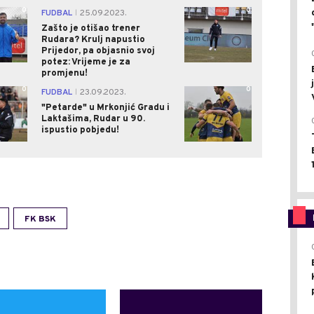
0
0
FUDBAL
25.09.2023.
|
Zašto je otišao trener
Rudara? Krulj napustio
Prijedor, pa objasnio svoj
potez: Vrijeme je za
promjenu!
0
0
FUDBAL
23.09.2023.
|
"Petarde" u Mrkonjić Gradu i
Laktašima, Rudar u 90.
ispustio pobjedu!
FK BSK