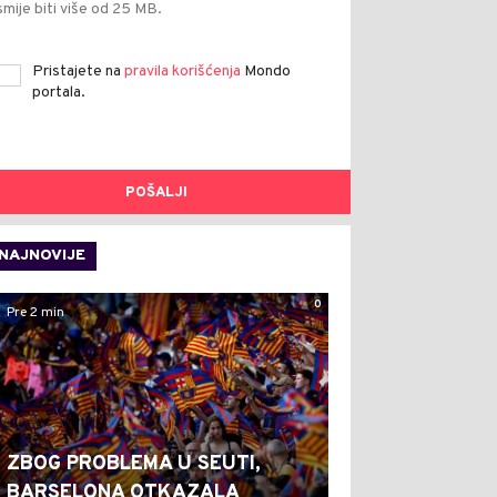
smije biti više od 25 MB.
Pristajete na
pravila korišćenja
Mondo
portala.
POŠALJI
NAJNOVIJE
0
Pre 2 min
ZBOG PROBLEMA U SEUTI,
BARSELONA OTKAZALA