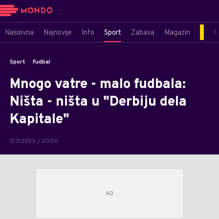
Naslovna
Najnovije
Info
Sport
Zabava
Magazin
M
Sport
Fudbal
Mnogo vatre - malo fudbala:
Ništa - ništa u "Derbiju dela
Kapitale"
12.11.2023. / 20:00