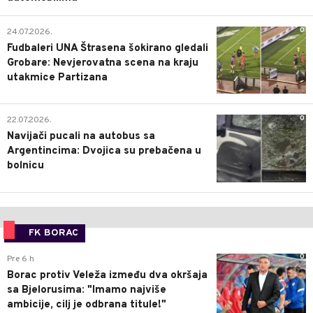
0
24.07.2026.
Fudbaleri UNA Štrasena šokirano gledali
Grobare: Nevjerovatna scena na kraju
utakmice Partizana
0
22.07.2026.
Navijači pucali na autobus sa
Argentincima: Dvojica su prebačena u
bolnicu
FK BORAC
0
Pre 6 h
Borac protiv Veleža između dva okršaja
sa Bjelorusima: "Imamo najviše
ambicije, cilj je odbrana titule!"