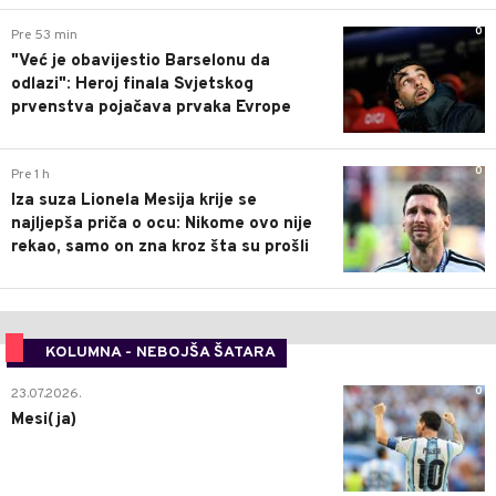
0
Pre 53 min
"Već je obavijestio Barselonu da
odlazi": Heroj finala Svjetskog
prvenstva pojačava prvaka Evrope
0
Pre 1 h
Iza suza Lionela Mesija krije se
najljepša priča o ocu: Nikome ovo nije
rekao, samo on zna kroz šta su prošli
KOLUMNA - NEBOJŠA ŠATARA
0
23.07.2026.
Mesi(ja)