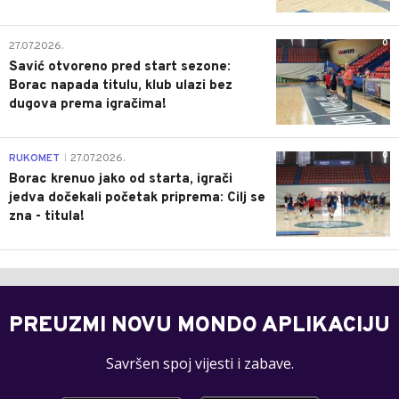
0
27.07.2026.
Savić otvoreno pred start sezone:
Borac napada titulu, klub ulazi bez
dugova prema igračima!
0
RUKOMET
27.07.2026.
|
Borac krenuo jako od starta, igrači
jedva dočekali početak priprema: Cilj se
zna - titula!
PREUZMI NOVU MONDO APLIKACIJU
Savršen spoj vijesti i zabave.