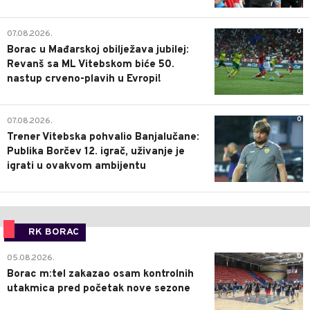
0
07.08.2026.
Borac u Mađarskoj obilježava jubilej:
Revanš sa ML Vitebskom biće 50.
nastup crveno-plavih u Evropi!
0
07.08.2026.
Trener Vitebska pohvalio Banjalučane:
Publika Borčev 12. igrač, uživanje je
igrati u ovakvom ambijentu
RK BORAC
0
05.08.2026.
Borac m:tel zakazao osam kontrolnih
utakmica pred početak nove sezone