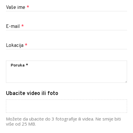
Vaše ime
*
E-mail
*
Lokacija
*
Ubacite video ili foto
Možete da ubacite do 3 fotografije ili videa. Ne smije biti
više od 25 MB.