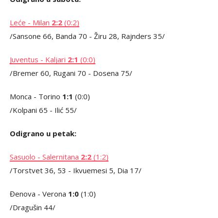
Leće - Milan
2:2
(0:2)
/Sansone 66, Banda 70 - Žiru 28, Rajnders 35/
Juventus - Kaljari
2:1
(0:0)
/Bremer 60, Rugani 70 - Dosena 75/
Monca - Torino
1:1
(0:0)
/Kolpani 65 - Ilić 55/
Odigrano u petak:
Sasuolo - Salernitana
2:2
(1:2)
/Torstvet 36, 53 - Ikvuemesi 5, Dia 17/
Đenova - Verona
1:0
(1:0)
/Dragušin 44/