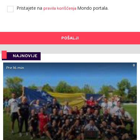
Pristajete na
Mondo portala.
pravila korišćenja
POŠALJI
NAJNOVIJE
0
Pre 16 min