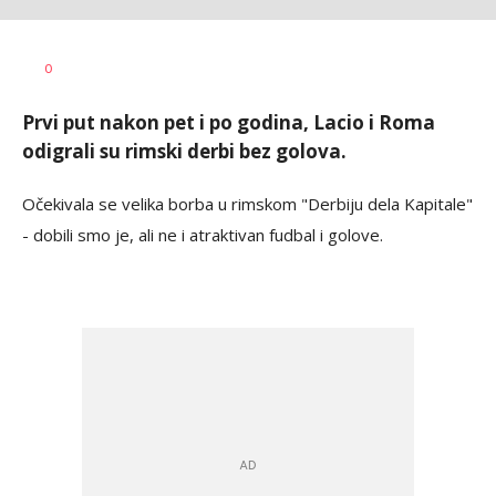
Bojan
AUTOR
0
Jakovljević
Prvi put nakon pet i po godina, Lacio i Roma
odigrali su rimski derbi bez golova.
Očekivala se velika borba u rimskom "Derbiju dela Kapitale"
- dobili smo je, ali ne i atraktivan fudbal i golove.