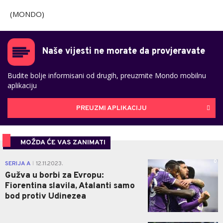
(MONDO)
Naše vijesti ne morate da provjeravate
Budite bolje informisani od drugih, preuzmite Mondo mobilnu
aplikaciju
PREUZMI APLIKACIJU
MOŽDA ĆE VAS ZANIMATI
0
SERIJA A
12.11.2023.
|
Gužva u borbi za Evropu:
Fiorentina slavila, Atalanti samo
bod protiv Udinezea