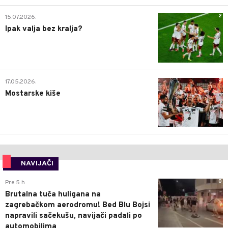
2
15.07.2026.
Ipak valja bez kralja?
0
17.05.2026.
Mostarske kiše
NAVIJAČI
0
Pre 5 h
Brutalna tuča huligana na
zagrebačkom aerodromu! Bed Blu Bojsi
napravili sačekušu, navijači padali po
automobilima