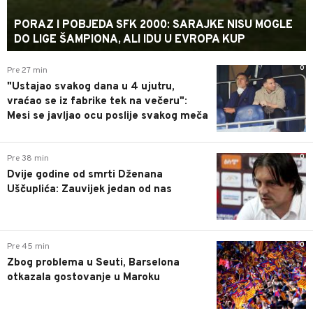
PORAZ I POBJEDA SFK 2000: SARAJKE NISU MOGLE
DO LIGE ŠAMPIONA, ALI IDU U EVROPA KUP
0
Pre 27 min
"Ustajao svakog dana u 4 ujutru,
vraćao se iz fabrike tek na večeru":
Mesi se javljao ocu poslije svakog meča
0
Pre 38 min
Dvije godine od smrti Dženana
Uščuplića: Zauvijek jedan od nas
0
Pre 45 min
Zbog problema u Seuti, Barselona
otkazala gostovanje u Maroku