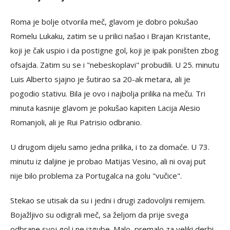
Roma je bolje otvorila meč, glavom je dobro pokušao
Romelu Lukaku, zatim se u prilici našao i Brajan Kristante,
koji je čak uspio i da postigne gol, koji je ipak poništen zbog
ofsajda. Zatim su se i "nebeskoplavi" probudili. U 25. minutu
Luis Alberto sjajno je šutirao sa 20-ak metara, ali je
pogodio stativu. Bila je ovo i najbolja prilika na meču. Tri
minuta kasnije glavom je pokušao kapiten Lacija Alesio
Romanjoli, ali je Rui Patrisio odbranio.
U drugom dijelu samo jedna prilika, i to za domaće. U 73.
minutu iz daljine je probao Matijas Vesino, ali ni ovaj put
nije bilo problema za Portugalca na golu "vučice".
Stekao se utisak da su i jedni i drugi zadovoljni remijem.
Bojažljivo su odigrali meč, sa željom da prije svega
odbrane svoj gol i ne izgube. Malo, premalo za veliki derbi