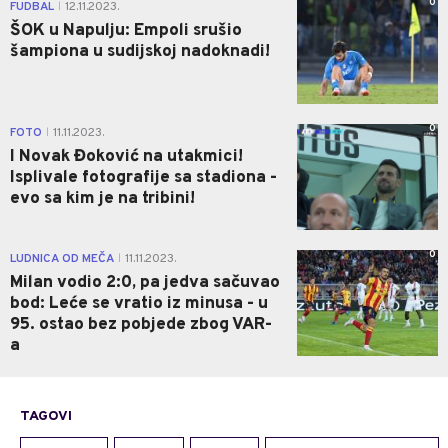
0
FUDBAL
12.11.2023.
|
ŠOK u Napulju: Empoli srušio
šampiona u sudijskoj nadoknadi!
0
FOTO
11.11.2023.
|
I Novak Đoković na utakmici!
Isplivale fotografije sa stadiona -
evo sa kim je na tribini!
0
LUDNICA OD MEČA
11.11.2023.
|
Milan vodio 2:0, pa jedva sačuvao
bod: Leće se vratio iz minusa - u
95. ostao bez pobjede zbog VAR-
a
TAGOVI