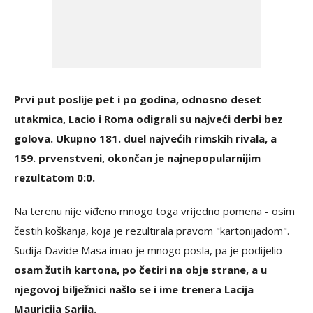
Prvi put poslije pet i po godina, odnosno deset
utakmica, Lacio i Roma odigrali su najveći derbi bez
golova. Ukupno 181. duel najvećih rimskih rivala, a
159. prvenstveni, okončan je najnepopularnijim
rezultatom 0:0.
Na terenu nije viđeno mnogo toga vrijedno pomena - osim
čestih koškanja, koja je rezultirala pravom "kartonijadom".
Sudija Davide Masa imao je mnogo posla, pa je podijelio
osam žutih kartona, po četiri na obje strane, a u
njegovoj bilježnici našlo se i ime trenera Lacija
Mauricija Sarija.