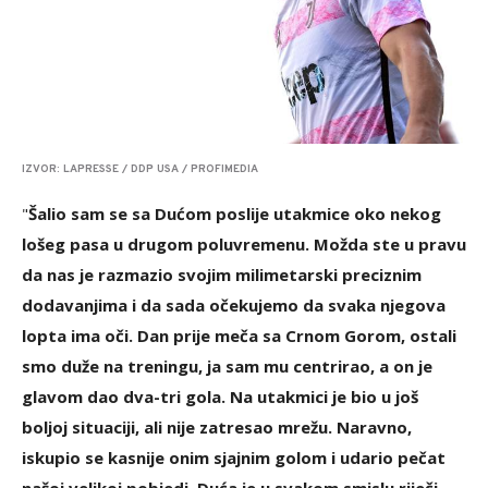
IZVOR: LAPRESSE / DDP USA / PROFIMEDIA
"
Šalio sam se sa Dućom poslije utakmice oko nekog
lošeg pasa u drugom poluvremenu. Možda ste u pravu
da nas je razmazio svojim milimetarski preciznim
dodavanjima i da sada očekujemo da svaka njegova
lopta ima oči. Dan prije meča sa Crnom Gorom, ostali
smo duže na treningu, ja sam mu centrirao, a on je
glavom dao dva-tri gola. Na utakmici je bio u još
boljoj situaciji, ali nije zatresao mrežu. Naravno,
iskupio se kasnije onim sjajnim golom i udario pečat
našoj velikoj pobjedi. Duća je u svakom smislu riječi