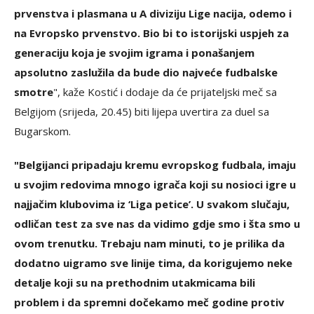
prvenstva i plasmana u A diviziju Lige nacija, odemo i
na Evropsko prvenstvo. Bio bi to istorijski uspjeh za
generaciju koja je svojim igrama i ponašanjem
apsolutno zaslužila da bude dio najveće fudbalske
smotre
", kaže Kostić i dodaje da će prijateljski meč sa
Belgijom (srijeda, 20.45) biti lijepa uvertira za duel sa
Bugarskom.
"Belgijanci pripadaju kremu evropskog fudbala, imaju
u svojim redovima mnogo igrača koji su nosioci igre u
najjačim klubovima iz ‘Liga petice’. U svakom slučaju,
odličan test za sve nas da vidimo gdje smo i šta smo u
ovom trenutku. Trebaju nam minuti, to je prilika da
dodatno uigramo sve linije tima, da korigujemo neke
detalje koji su na prethodnim utakmicama bili
problem i da spremni dočekamo meč godine protiv