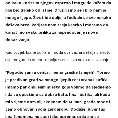
od kako koristim njegov espreso i mogu da kažem da
nije bio daleko od istine. Družili smo se i bilo nam je
mnogo lijepo. Život ide dalje, u fudbalu se sve nekako
dešava brzo, karijere nam traju kratko i moramo da
koristimo svaku priliku za napredovanje i nova
dokazivanja
."
Kao čovjek kome su kafa i moda dva važna detalja u životu,
nije mogao da odabere bolju sredinu za novo dokazivanje.
"
Pogodio sam u centar, nema greške (smijeh). Torino
je predivan grad sa mnogo lijepih restorana i kafića.
Imamo par omiljenih mjesta gdje volimo da sjednemo
i da se opustimo uz dobru kafu. Ima i butika, ali kada
mi vrijeme dozvoli, skoknem do Milana, grada mode i
tamo obnovim svoju garderobu. Doduše, Juventus
ima fenomenalnu sportsku opremu, prijatno se