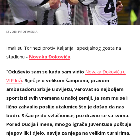
IZVOR: PROFIMEDIA
Imali su Torinezi protiv Kaljarija i specijalnog gosta na
stadionu -
Novaka Đokovića
.
"
Oduševio sam se kada sam vidio
Novaka Đokovića u
VIP loži
. Riječ je o velikom šampionu, pravom
ambasadoru Srbije u svijetu, verovatno najboljem
sportisti svih vremena u našoj zemlji. Ja sam mu se i
lično zahvalio poslije utakmice što je došao da nas
bodri. Sišao je do svlačionice, pozdravio se sa svima.
Pored Ducija i mene, mnogo igrača Juventusa poštuje
njegov lik i djelo, navija za njega na velikim turnirima.