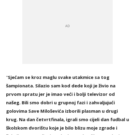
"
Sjećam se kroz maglu svake utakmice sa tog
šampionata. Silazio sam kod dede koji je živio na
prvom spratu jer je imao veći i bolji televizor od
našeg. Bili smo dobri u grupnoj fazi i zahvaljujući
golovima Save Miloševića izborili plasman u drugi
krug. Na dan četvrtfinala, igrali smo cijeli dan fudbal u
školskom dvorištu koje je bilo blizu moje zgrade i