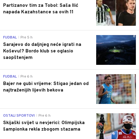
Partizanov tim za Tobol: Saša Ilić
napada Kazahstance sa ovih 11
0
FUDBAL
Pre 5 h
|
Sarajevo do daljnjeg neće igrati na
Koševu!? Bordo klub se oglasio
saopštenjem
0
FUDBAL
Pre 6 h
|
Bajer ne gubi vrijeme: Stigao jedan od
najtraženijih lijevih bekova
0
OSTALI SPORTOVI
Pre 6 h
|
Skijaški svijet u nevjerici: Olimpijska
šampionka rekla zbogom stazama