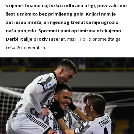
vrijeme. Imamo najčvršću odbranu u ligi, povezali smo
šest utakmica bez primljenog gola, Kaljari nam je
zatresao mrežu, ali nijednog trenutka nije ugrozio
našu pobjedu. Spremni i puni optimizma očekujemo
Derbi Italije protiv Intera
", misli Filip i o onome šta ga
čeka 26. novembra.