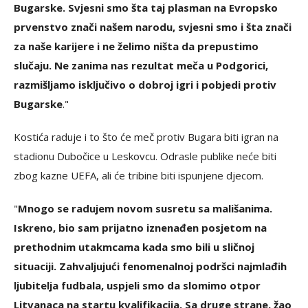
Bugarske. Svjesni smo šta taj plasman na Evropsko
prvenstvo znači našem narodu, svjesni smo i šta znači
za naše karijere i ne želimo ništa da prepustimo
slučaju. Ne zanima nas rezultat meča u Podgorici,
razmišljamo isključivo o dobroj igri i pobjedi protiv
Bugarske
."
Kostića raduje i to što će meč protiv Bugara biti igran na
stadionu Dubočice u Leskovcu. Odrasle publike neće biti
zbog kazne UEFA, ali će tribine biti ispunjene djecom.
"
Mnogo se radujem novom susretu sa mališanima.
Iskreno, bio sam prijatno iznenađen posjetom na
prethodnim utakmcama kada smo bili u sličnoj
situaciji. Zahvaljujući fenomenalnoj podršci najmlađih
ljubitelja fudbala, uspjeli smo da slomimo otpor
Litvanaca na startu kvalifikacija. Sa druge strane, žao