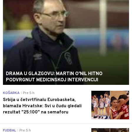
DRAMA U GLAZGOVU: MARTIN O'NIL HITNO
PODVRGNUT MEDICINSKOJ INTERVENCIJI
0
KOŠARKA
Pre 5 h
|
Srbija u četvrtfinalu Eurobasketa,
blamaža Hrvatske: Svi u čudu gledali
rezultat "25:100" na semaforu
0
FUDBAL
Pre 5 h
|