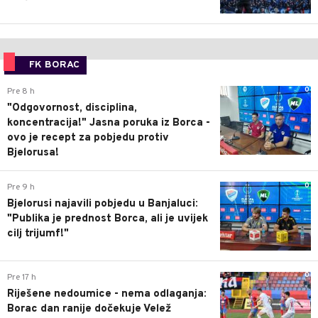
FK BORAC
0
Pre 8 h
"Odgovornost, disciplina,
koncentracija!" Jasna poruka iz Borca -
ovo je recept za pobjedu protiv
Bjelorusa!
0
Pre 9 h
Bjelorusi najavili pobjedu u Banjaluci:
"Publika je prednost Borca, ali je uvijek
cilj trijumf!"
0
Pre 17 h
Riješene nedoumice - nema odlaganja:
Borac dan ranije dočekuje Velež