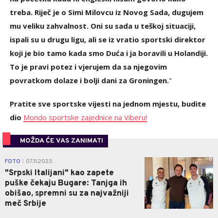
treba. Riječ je o Simi Milovcu iz Novog Sada, dugujem
mu veliku zahvalnost. Oni su sada u teškoj situaciji,
ispali su u drugu ligu, ali se iz vratio sportski direktor
koji je bio tamo kada smo Duća i ja boravili u Holandiji.
To je pravi potez i vjerujem da sa njegovim
povratkom dolaze i bolji dani za Groningen.
"
Pratite sve sportske vijesti na jednom mjestu, budite
dio
Mondo sportske zajednice na Viberu!
MOŽDA ĆE VAS ZANIMATI
0
FOTO
07.11.2023.
|
"Srpski Italijani" kao zapete
puške čekaju Bugare: Tanjga ih
obišao, spremni su za najvažniji
meč Srbije