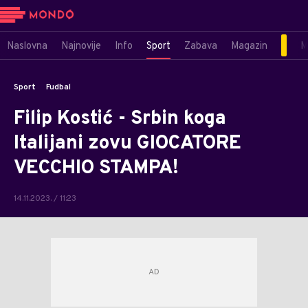
Naslovna
Najnovije
Info
Sport
Zabava
Magazin
M
Sport
Fudbal
Filip Kostić - Srbin koga
Italijani zovu GIOCATORE
VECCHIO STAMPA!
14.11.2023. / 11:23