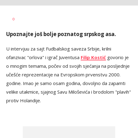
Dragan
AUTOR
0
Šutvić
Upoznajte još bolje poznatog srpskog asa.
U intervjuu za sajt Fudbalskog saveza Srbije, krilni
ofanzivac "orlova" i igrač Juventusa
Filip Kostić
govorio je
o mnogim temama, počev od svojih sjećanja na posljednje
učešće reprezentacije na Evropskom prvenstvu 2000.
godine. Imao je samo osam godina, dovoljno da zapamti
velike utakmice, sjajnog Savu Miloševića i brodolom "plavih"
protiv Holandije.