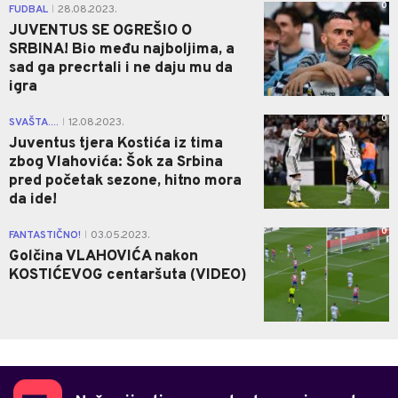
0
FUDBAL
28.08.2023.
|
JUVENTUS SE OGREŠIO O
SRBINA! Bio među najboljima, a
sad ga precrtali i ne daju mu da
igra
0
SVAŠTA....
12.08.2023.
|
Juventus tjera Kostića iz tima
zbog Vlahovića: Šok za Srbina
pred početak sezone, hitno mora
da ide!
0
FANTASTIČNO!
03.05.2023.
|
Golčina VLAHOVIĆA nakon
KOSTIĆEVOG centaršuta (VIDEO)