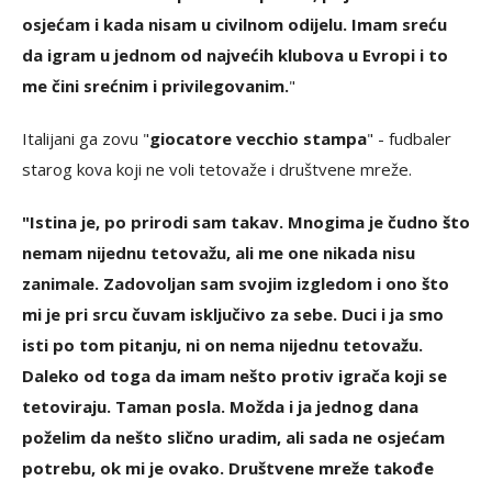
osjećam i kada nisam u civilnom odijelu. Imam sreću
da igram u jednom od najvećih klubova u Evropi i to
me čini srećnim i privilegovanim.
"
Italijani ga zovu "
giocatore vecchio stampa
" - fudbaler
starog kova koji ne voli tetovaže i društvene mreže.
"Istina je, po prirodi sam takav. Mnogima je čudno što
nemam nijednu tetovažu, ali me one nikada nisu
zanimale. Zadovoljan sam svojim izgledom i ono što
mi je pri srcu čuvam isključivo za sebe. Duci i ja smo
isti po tom pitanju, ni on nema nijednu tetovažu.
Daleko od toga da imam nešto protiv igrača koji se
tetoviraju. Taman posla. Možda i ja jednog dana
poželim da nešto slično uradim, ali sada ne osjećam
potrebu, ok mi je ovako. Društvene mreže takođe