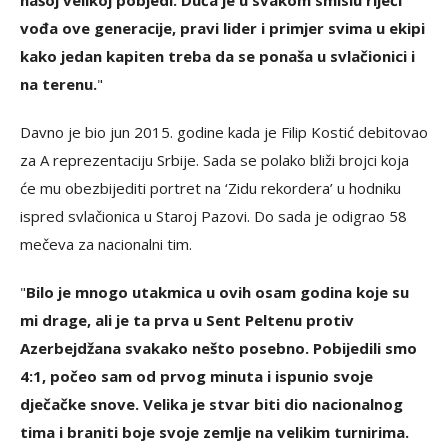
vođa ove generacije, pravi lider i primjer svima u ekipi
kako jedan kapiten treba da se ponaša u svlačionici i
na terenu.
"
Davno je bio jun 2015. godine kada je Filip Kostić debitovao
za A reprezentaciju Srbije. Sada se polako bliži brojci koja
će mu obezbijediti portret na ‘Zidu rekordera’ u hodniku
ispred svlačionica u Staroj Pazovi. Do sada je odigrao 58
mečeva za nacionalni tim.
"
Bilo je mnogo utakmica u ovih osam godina koje su
mi drage, ali je ta prva u Sent Peltenu protiv
Azerbejdžana svakako nešto posebno. Pobijedili smo
4:1, počeo sam od prvog minuta i ispunio svoje
dječačke snove. Velika je stvar biti dio nacionalnog
tima i braniti boje svoje zemlje na velikim turnirima.