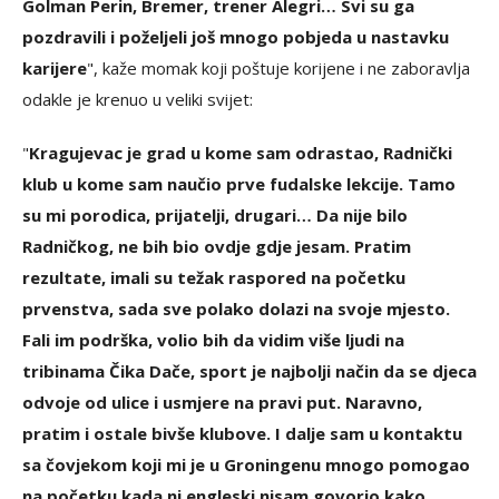
Golman Perin, Bremer, trener Alegri… Svi su ga
pozdravili i poželjeli još mnogo pobjeda u nastavku
karijere
", kaže momak koji poštuje korijene i ne zaboravlja
odakle je krenuo u veliki svijet:
"
Kragujevac je grad u kome sam odrastao, Radnički
klub u kome sam naučio prve fudalske lekcije. Tamo
su mi porodica, prijatelji, drugari… Da nije bilo
Radničkog, ne bih bio ovdje gdje jesam. Pratim
rezultate, imali su težak raspored na početku
prvenstva, sada sve polako dolazi na svoje mjesto.
Fali im podrška, volio bih da vidim više ljudi na
tribinama Čika Dače, sport je najbolji način da se djeca
odvoje od ulice i usmjere na pravi put. Naravno,
pratim i ostale bivše klubove. I dalje sam u kontaktu
sa čovjekom koji mi je u Groningenu mnogo pomogao
na početku kada ni engleski nisam govorio kako