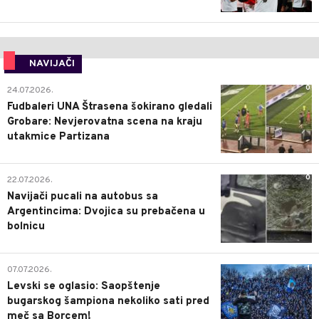
NAVIJAČI
0
24.07.2026.
Fudbaleri UNA Štrasena šokirano gledali
Grobare: Nevjerovatna scena na kraju
utakmice Partizana
0
22.07.2026.
Navijači pucali na autobus sa
Argentincima: Dvojica su prebačena u
bolnicu
1
07.07.2026.
Levski se oglasio: Saopštenje
bugarskog šampiona nekoliko sati pred
meč sa Borcem!