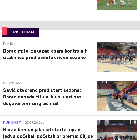
RK BORAC
0
Pre 18 h
Borac m:tel zakazao osam kontrolnih
utakmica pred početak nove sezone
0
27.07.2026.
Savić otvoreno pred start sezone:
Borac napada titulu, klub ulazi bez
dugova prema igračima!
0
RUKOMET
27.07.2026.
|
Borac krenuo jako od starta, igrači
jedva dočekali početak priprema: Cilj se