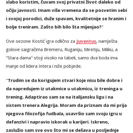
slabo koristim, čuvam svoj privatni život daleko od
očiju javnosti. Imam više vremena da se posvetim sebi
i svojoj porodici, duže spavam, kvalitetnije se hranim i
bolje treniram. Zašto bih bilo šta mijenjao?
"
Ove sezone Kostić igra odlično za
Juventus
, namješta
golove saigračima Bremeru, Ruganiju, Miretiju, Miliku, a
"Stara dama" stoji visoko na tabeli, samo dva boda ima
manje od lidera Intera i niže pobjede.
"
Trudim se da korigujem stvari koje nisu bile dobre i
da napredujem iz utakmice u utakmicu, iz treninga u
trening. Adaptirao sam se na italijansku ligu i na
sistem trenera Alegrija. Moram da priznam da mi prija
njegova filozofija fudbala, usavršio sam svoju igru u
defanzivi i napravio iskorak u karijeri. Iskreno,
zaslužio sam sve ovo što mi se dešava u posljednje