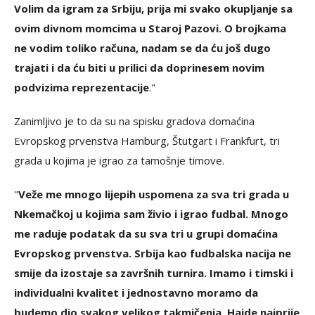
Volim da igram za Srbiju, prija mi svako okupljanje sa
ovim divnom momcima u Staroj Pazovi. O brojkama
ne vodim toliko računa, nadam se da ću još dugo
trajati i da ću biti u prilici da doprinesem novim
podvizima reprezentacije
."
Zanimljivo je to da su na spisku gradova domaćina
Evropskog prvenstva Hamburg, Štutgart i Frankfurt, tri
grada u kojima je igrao za tamošnje timove.
"
Veže me mnogo lijepih uspomena za sva tri grada u
Nkemačkoj u kojima sam živio i igrao fudbal. Mnogo
me raduje podatak da su sva tri u grupi domaćina
Evropskog prvenstva. Srbija kao fudbalska nacija ne
smije da izostaje sa završnih turnira. Imamo i timski i
individualni kvalitet i jednostavno moramo da
budemo dio svakog velikog takmičenja. Hajde najprije