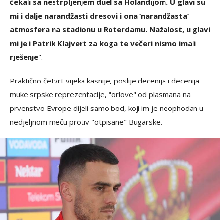
čekali sa nestrpljenjem duel sa Holandijom. U glavi su
mi i dalje narandžasti dresovi i ona ‘narandžasta’
atmosfera na stadionu u Roterdamu. Nažalost, u glavi
mi je i Patrik Klajvert za koga te večeri nismo imali
rješenje
".
Praktično četvrt vijeka kasnije, poslije decenija i decenija
muke srpske reprezentacije, "orlove" od plasmana na
prvenstvo Evrope dijeli samo bod, koji im je neophodan u
nedjeljnom meču protiv "otpisane" Bugarske.