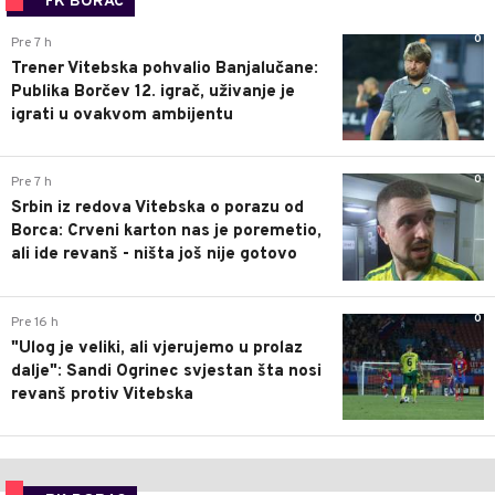
FK BORAC
0
Pre 7 h
Trener Vitebska pohvalio Banjalučane:
Publika Borčev 12. igrač, uživanje je
igrati u ovakvom ambijentu
0
Pre 7 h
Srbin iz redova Vitebska o porazu od
Borca: Crveni karton nas je poremetio,
ali ide revanš - ništa još nije gotovo
0
Pre 16 h
"Ulog je veliki, ali vjerujemo u prolaz
dalje": Sandi Ogrinec svjestan šta nosi
revanš protiv Vitebska