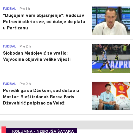
0
FUDBAL
Pre 1 h
|
"Dugujem vam objašnjenje": Radosav
Petrović otkrio sve, od ćutnje do plata
u Partizanu
0
FUDBAL
Pre 2 h
|
Slobodan Medojević se vratio:
Vojvodina objavila velike vijesti
0
FUDBAL
Pre 2 h
|
Poredili ga sa Džekom, sad došao u
Mostar: Bivši izdanak Borca Faris
Dževahirić potpisao za Velež
KOLUMNA - NEBOJŠA ŠATARA