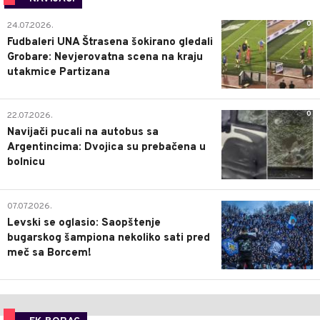
0
24.07.2026.
Fudbaleri UNA Štrasena šokirano gledali
Grobare: Nevjerovatna scena na kraju
utakmice Partizana
0
22.07.2026.
Navijači pucali na autobus sa
Argentincima: Dvojica su prebačena u
bolnicu
1
07.07.2026.
Levski se oglasio: Saopštenje
bugarskog šampiona nekoliko sati pred
meč sa Borcem!