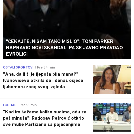
"ČEKAJTE, NISAM TAKO MISLIO": TONI PARKER
NAPRAVIO NOVI SKANDAL, PA SE JAVNO PRAVDAO
EVROLIGI
0
OSTALI SPORTOVI
Pre 34 min
|
"Ana, da li ti je ljepota bila mana?":
Ivanovićeva otkrila da i danas osjeća
ljubomoru zbog svog izgleda
0
FUDBAL
Pre 51 min
|
"Kad im kažemo koliko nudimo, odu za
pet minuta": Radosav Petrović otkrio
sve muke Partizana sa pojačanjima