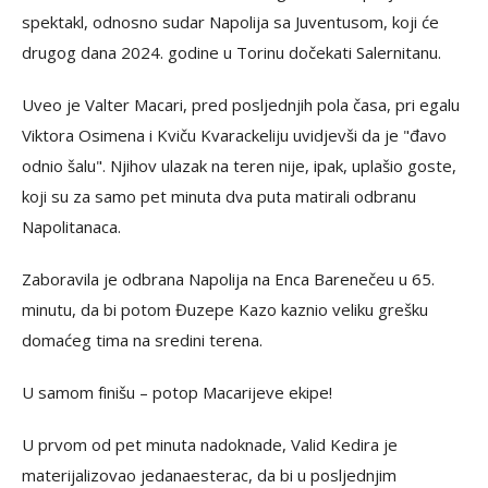
spektakl, odnosno sudar Napolija sa Juventusom, koji će
drugog dana 2024. godine u Torinu dočekati Salernitanu.
Uveo je Valter Macari, pred posljednjih pola časa, pri egalu
Viktora Osimena i Kviču Kvarackeliju uvidjevši da je "đavo
odnio šalu". Njihov ulazak na teren nije, ipak, uplašio goste,
koji su za samo pet minuta dva puta matirali odbranu
Napolitanaca.
Zaboravila je odbrana Napolija na Enca Barenečeu u 65.
minutu, da bi potom Đuzepe Kazo kaznio veliku grešku
domaćeg tima na sredini terena.
U samom finišu – potop Macarijeve ekipe!
U prvom od pet minuta nadoknade, Valid Kedira je
materijalizovao jedanaesterac, da bi u posljednjim