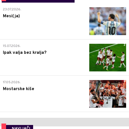
0
23.07.2026.
Mesi(ja)
2
15.07.2026.
Ipak valja bez kralja?
0
17.05.2026.
Mostarske kiše
NAVIJAČI