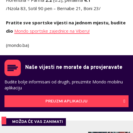
Fiorentina – Parma
2:2
(0:2), penalima
4:1
/Nzola 83, Sotil 90 pen – Bernabe 21, Boni 23/
Pratite sve sportske vijesti na jednom mjestu, budite
dio
Mondo sportske zajednice na Viberu!
(mondo.ba)
Naše vijesti ne morate da provjeravate
Budite bolje informisani od drugih, preuzmite Mondo mobilnu
aplikaciju
PREUZMI APLIKACIJU
MOŽDA ĆE VAS ZANIMATI