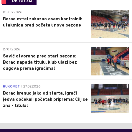
RK BORAC
0
05.08.2026.
Borac m:tel zakazao osam kontrolnih
utakmica pred početak nove sezone
0
27.07.2026.
Savić otvoreno pred start sezone:
Borac napada titulu, klub ulazi bez
dugova prema igračima!
0
RUKOMET
27.07.2026.
|
Borac krenuo jako od starta, igrači
jedva dočekali početak priprema: Cilj se
zna - titula!