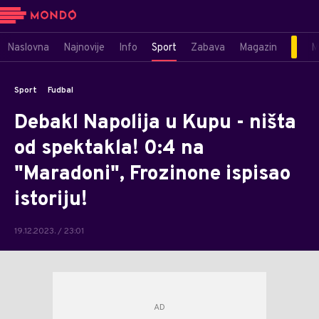
Naslovna
Najnovije
Info
Sport
Zabava
Magazin
M
Sport
Fudbal
Debakl Napolija u Kupu - ništa
od spektakla! 0:4 na
"Maradoni", Frozinone ispisao
istoriju!
19.12.2023. / 23:01