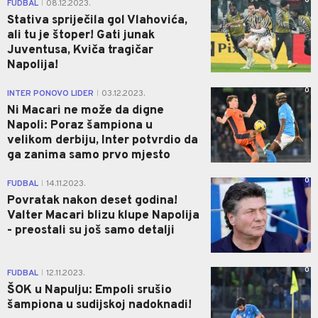
0
FUDBAL
08.12.2023.
|
Stativa spriječila gol Vlahovića,
ali tu je štoper! Gati junak
Juventusa, Kviča tragičar
Napolija!
0
INTER PONOVO LIDER
03.12.2023.
|
Ni Macari ne može da digne
Napoli: Poraz šampiona u
velikom derbiju, Inter potvrdio da
ga zanima samo prvo mjesto
0
FUDBAL
14.11.2023.
|
Povratak nakon deset godina!
Valter Macari blizu klupe Napolija
- preostali su još samo detalji
0
FUDBAL
12.11.2023.
|
ŠOK u Napulju: Empoli srušio
šampiona u sudijskoj nadoknadi!