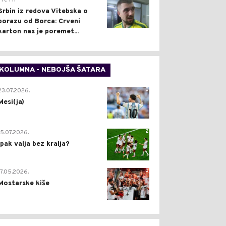
Pre 1 h
Srbin iz redova Vitebska o
porazu od Borca: Crveni
karton nas je poremet...
KOLUMNA - NEBOJŠA ŠATARA
0
23.07.2026.
Mesi(ja)
2
15.07.2026.
Ipak valja bez kralja?
0
17.05.2026.
Mostarske kiše