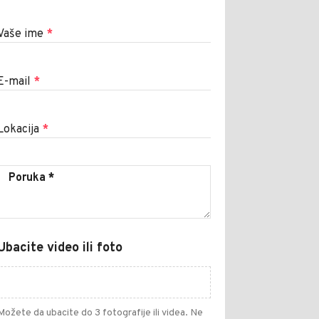
Vaše ime
*
E-mail
*
Lokacija
*
Ubacite video ili foto
Možete da ubacite do 3 fotografije ili videa. Ne