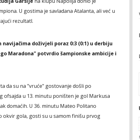
Rudija Garsije
na klupu Napolija donio je
piona. U gostima je savladana Atalanta, ali već u
jući rezultatl.
navijačima doživjeli poraz 0:3 (0:1) u derbiju
ijego Maradona" potvrdio šampionske ambicije i
ta da su na "vruće" gostovanje došli po
g ofsajda u 13. minutu poništen je gol Markusa
isak domaćih. U 36. minutu Mateo Politano
io okvir gola, gosti su u samom finišu prvog