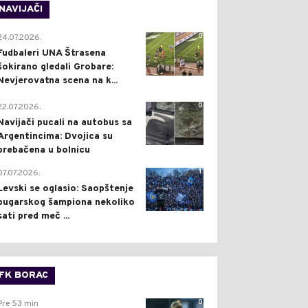
NAVIJAČI
0
24.07.2026.
Fudbaleri UNA Štrasena
šokirano gledali Grobare:
Nevjerovatna scena na k...
0
22.07.2026.
Navijači pucali na autobus sa
Argentincima: Dvojica su
prebačena u bolnicu
1
07.07.2026.
Levski se oglasio: Saopštenje
bugarskog šampiona nekoliko
sati pred meč ...
FK BORAC
0
Pre 53 min