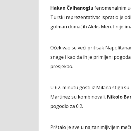
Hakan Čalhanoglu
fenomenalnim uda
Turski reprezentativac ispratio je odl
golman domaćih Aleks Meret nije ima
Očekivao se veći pritisak Napolitanac
snage i kao da ih je primljeni pogo
presjekao.
U 62. minutu gosti iz Milana stigli su
Martinez su kombinovali,
Nikolo Ba
pogodio za 0:2.
Prštalo je sve u najzanimljivijem meču