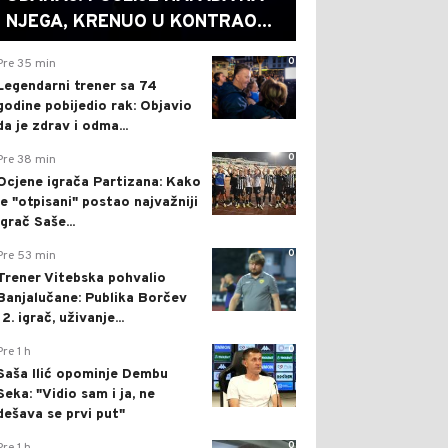
NJEGA, KRENUO U KONTRAO...
0
Pre 35 min
Legendarni trener sa 74
godine pobijedio rak: Objavio
da je zdrav i odma...
0
Pre 38 min
Ocjene igrača Partizana: Kako
je "otpisani" postao najvažniji
igrač Saše...
0
Pre 53 min
Trener Vitebska pohvalio
Banjalučane: Publika Borčev
12. igrač, uživanje...
0
Pre 1 h
Saša Ilić opominje Dembu
Seka: "Vidio sam i ja, ne
dešava se prvi put"
0