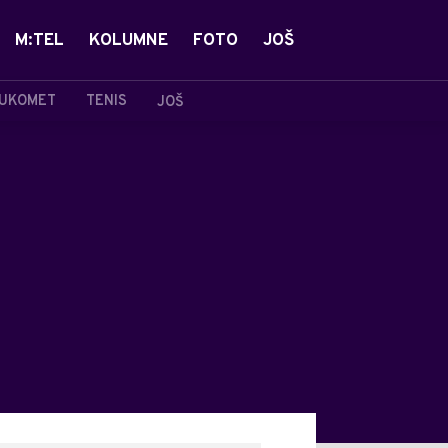
M:TEL
KOLUMNE
FOTO
JOŠ
UKOMET
TENIS
JOŠ