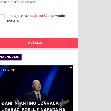
smije biti više od 25 MB.
Pristajete na
pravila korišćenja
Mondo
portala.
POŠALJI
NAJNOVIJE
0
Pre 10 min
ĐANI INFANTINO UZVRAĆA
UDARAC: POSLIJE NAPADA NA