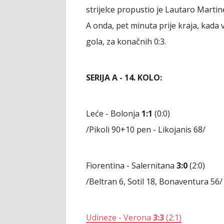
strijelce propustio je Lautaro Martin
A onda, pet minuta prije kraja, kada 
gola, za konačnih 0:3.
SERIJA A - 14. KOLO:
Leće - Bolonja
1:1
(0:0)
/Pikoli 90+10 pen - Likojanis 68/
Fiorentina - Salernitana
3:0
(2:0)
/Beltran 6, Sotil 18, Bonaventura 56/
Udineze - Verona
3:3
(2:1)