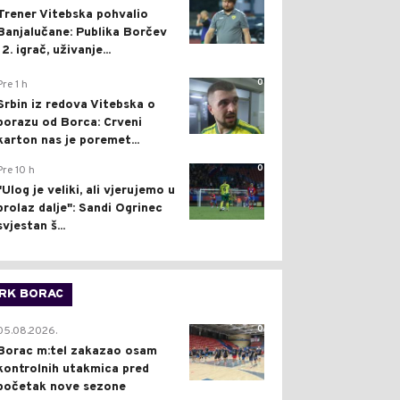
Trener Vitebska pohvalio
Banjalučane: Publika Borčev
12. igrač, uživanje...
0
Pre 1 h
Srbin iz redova Vitebska o
porazu od Borca: Crveni
karton nas je poremet...
0
Pre 10 h
"Ulog je veliki, ali vjerujemo u
prolaz dalje": Sandi Ogrinec
svjestan š...
RK BORAC
0
05.08.2026.
Borac m:tel zakazao osam
kontrolnih utakmica pred
početak nove sezone