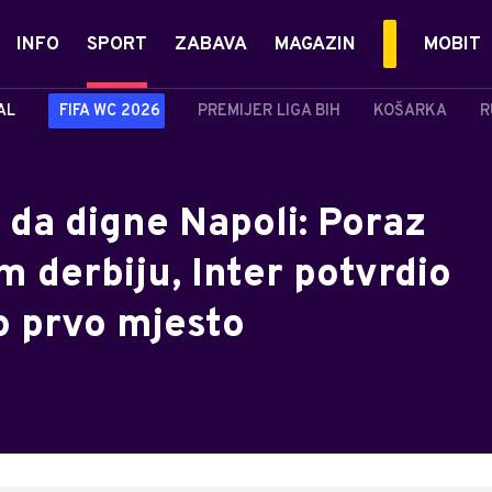
INFO
SPORT
ZABAVA
MAGAZIN
MOBIT
AL
FIFA WC 2026
PREMIJER LIGA BIH
KOŠARKA
R
 da digne Napoli: Poraz
 derbiju, Inter potvrdio
 prvo mjesto