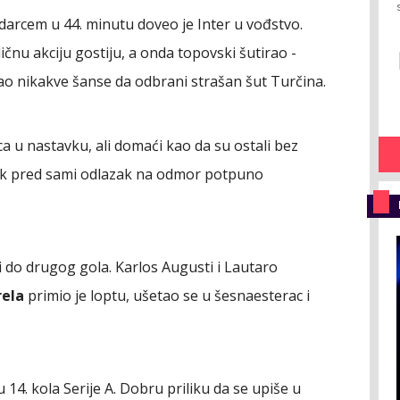
rcem u 44. minutu doveo je Inter u vođstvo.
ičnu akciju gostiju, a onda topovski šutirao -
o nikakve šanse da odbrani strašan šut Turčina.
a u nastavku, ali domaći kao da su ostali bez
dak pred sami odlazak na odmor potpuno
 i do drugog gola. Karlos Augusti i Lautaro
rela
primio je loptu, ušetao se u šesnaesterac i
 14. kola Serije A. Dobru priliku da se upiše u