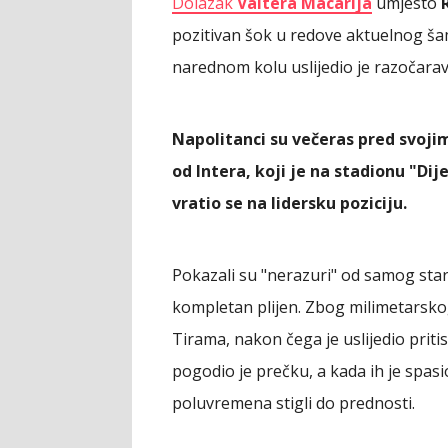
Dolazak
Valtera Macarija
umjesto
pozitivan šok u redove aktuelnog šam
narednom kolu uslijedio je razočarava
Napolitanci su večeras pred svojim 
od Intera, koji je na stadionu "D
vratio se na lidersku poziciju.
Pokazali su "nerazuri" od samog star
kompletan plijen. Zbog milimetarsko
Tirama, nakon čega je uslijedio prit
pogodio je prečku, a kada ih je spas
poluvremena stigli do prednosti.