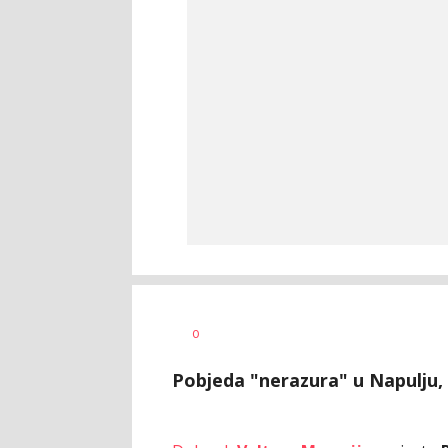
Bojan
AUTOR
0
Jakovljević
Pobjeda "nerazura" u Napulju, z