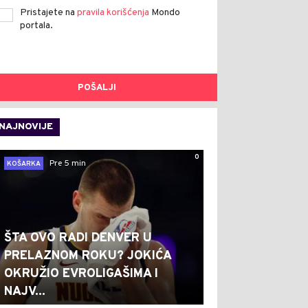
Pristajete na
pravila korišćenja
Mondo
portala.
POŠALJI
NAJNOVIJE
0
Pre 5 min
KOŠARKA
ŠTA OVO RADI DENVER U
PRELAZNOM ROKU? JOKIĆA
OKRUŽIO EVROLIGAŠIMA I
NAJV...