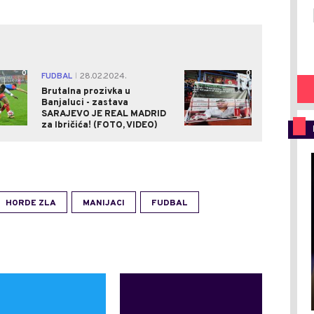
0
0
FUDBAL
28.02.2024.
|
Brutalna prozivka u
Banjaluci - zastava
SARAJEVO JE REAL MADRID
za Ibričića! (FOTO, VIDEO)
HORDE ZLA
MANIJACI
FUDBAL