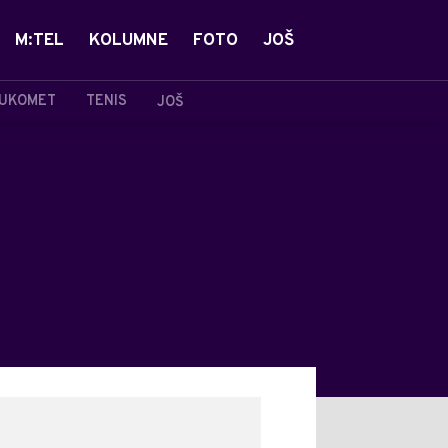
M:TEL
KOLUMNE
FOTO
JOŠ
UKOMET
TENIS
JOŠ