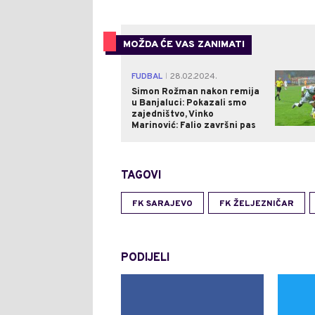
MOŽDA ĆE VAS ZANIMATI
FUDBAL
28.02.2024.
|
Simon Rožman nakon remija
u Banjaluci: Pokazali smo
zajedništvo, Vinko
Marinović: Falio završni pas
TAGOVI
FK SARAJEVO
FK ŽELJEZNIČAR
PODIJELI