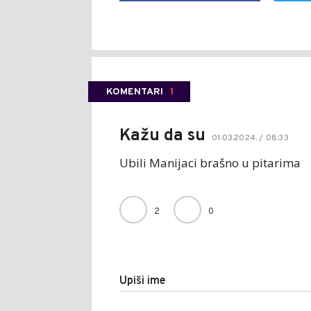
KOMENTARI
1
Kažu da su
01.03.2024. / 08:33
Ubili Manijaci brašno u pitarima
2
0
Upiši ime