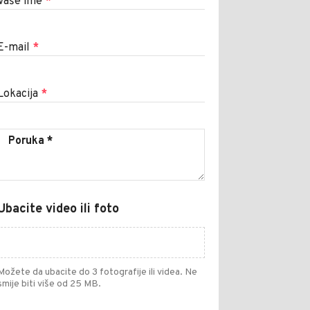
Vaše ime
*
E-mail
*
Lokacija
*
Ubacite video ili foto
Možete da ubacite do 3 fotografije ili videa. Ne
smije biti više od 25 MB.