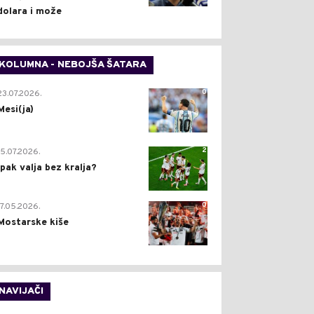
dolara i može
KOLUMNA - NEBOJŠA ŠATARA
0
23.07.2026.
Mesi(ja)
2
15.07.2026.
Ipak valja bez kralja?
0
17.05.2026.
Mostarske kiše
NAVIJAČI