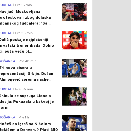
0
FUDBAL
Pre 18 min
|
Navijači Moskovljana
protestovali zbog dolaska
albanskog fudbalera: "Sa ...
0
FUDBAL
Pre 25 min
|
Dalić postaje najplaćeniji
hrvatski trener ikada: Dobio
tri puta veću pl...
0
KOŠARKA
Pre 48 min
|
Tri nova bisera u
reprezentaciji Srbije: Dušan
Alimpijević sprema naslje...
0
FUDBAL
Pre 55 min
|
Skinula se supruga Lionela
Mesija: Pokazala u kakvoj je
formi
0
KOŠARKA
Pre 1 h
|
Hoćeš da igraš sa Nikolom
Jokićem u Denveru? Plati 350