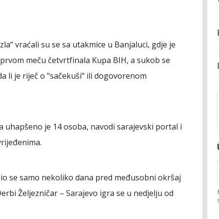
la“ vraćali su se sa utakmice u Banjaluci, gdje je
 prvom meču četvrtfinala Kupa BIH, a sukob se
a li je riječ o "sačekuši" ili dogovorenom
 uhapšeno je 14 osoba, navodi sarajevski portal i
vrijeđenima.
esio se samo nekoliko dana pred međusobni okršaj
erbi Željezničar – Sarajevo igra se u nedjelju od