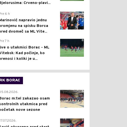
Bjelorusima: Crveno-plavi...
0
Pre 6 h
Marinović napravio jednu
promjenu na spisku Borca
pred dvomeč sa ML Vite...
0
Pre 7 h
Sve o utakmici Borac - ML
Vitebsk: Kad počinje, ko
prenosi i koliki je u...
RK BORAC
0
05.08.2026.
Borac m:tel zakazao osam
kontrolnih utakmica pred
početak nove sezone
0
27.07.2026.