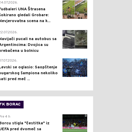
0
24.07.2026.
Fudbaleri UNA Štrasena
šokirano gledali Grobare:
Nevjerovatna scena na k...
0
22.07.2026.
Navijači pucali na autobus sa
Argentincima: Dvojica su
prebačena u bolnicu
1
07.07.2026.
Levski se oglasio: Saopštenje
bugarskog šampiona nekoliko
sati pred meč ...
FK BORAC
0
Pre 4 h
Borcu stigla "čestitka" iz
UEFA pred dvomeč sa