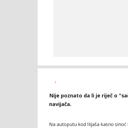
Goran
AUTOR
1
Arbutina
Nije poznato da li je riječ o 
navijača.
Na autoputu kod Ilijaša kasno sinoć su