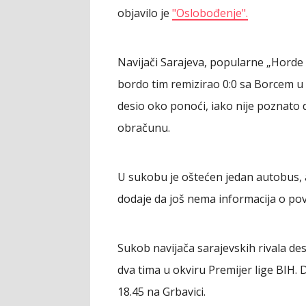
objavilo je
"Oslobođenje".
Navijači Sarajeva, popularne „Horde z
bordo tim remizirao 0:0 sa Borcem u
desio oko ponoći, iako nije poznato d
obračunu.
U sukobu je oštećen jedan autobus, a
dodaje da još nema informacija o po
Sukob navijača sarajevskih rivala d
dva tima u okviru Premijer lige BIH. D
18.45 na Grbavici.