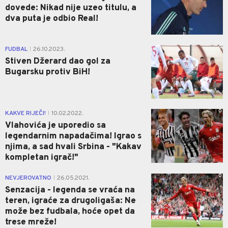
dovede: Nikad nije uzeo titulu, a
dva puta je odbio Real!
0
FUDBAL
26.10.2023.
|
Stiven Džerard dao gol za
Bugarsku protiv BiH!
0
KAKVE RIJEČI!
10.02.2022.
|
Vlahovića je uporedio sa
legendarnim napadačima! Igrao s
njima, a sad hvali Srbina - "Kakav
kompletan igrač!"
0
NEVJEROVATNO
26.05.2021.
|
Senzacija - legenda se vraća na
teren, igraće za drugoligaša: Ne
može bez fudbala, hoće opet da
trese mreže!