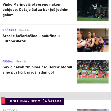
Vinko Marinović otvoreno nakon
pobjede: Ostaje žal za bar još jednim
golom
0
KOŠARKA
Pre 4 h
|
Srpske košarkašice u polufinalu
Eurobasketa!
0
FUDBAL
Pre 4 h
|
Savić nakon "minimalca" Borca: Morali
smo postići bar još jedan gol
KOLUMNA - NEBOJŠA ŠATARA
0
23.07.2026.