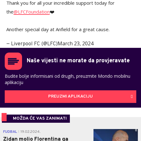
Thank you for all your incredible support today for
the
@LFCFoundation
❤️
Another special day at Anfield for a great cause.
March 23, 2024
— Liverpool FC (@LFC)
Naše vijesti ne morate da provjeravate
Budite bolje informisani od drugih, preuzmite Mondo mobilnu
aplikaciju
PREUZMI APLIKACIJU
MOŽDA ĆE VAS ZANIMATI
0
FUDBAL
19.02.2024.
|
Zidan molio Florentina ga