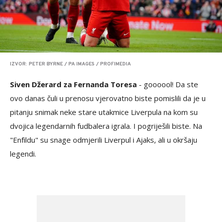
IZVOR: PETER BYRNE / PA IMAGES / PROFIMEDIA
Siven Džerard za Fernanda Toresa
- goooool! Da ste
ovo danas čuli u prenosu vjerovatno biste pomislili da je u
pitanju snimak neke stare utakmice Liverpula na kom su
dvojica legendarnih fudbalera igrala. I pogriješili biste. Na
"Enfildu" su snage odmjerili Liverpul i Ajaks, ali u okršaju
legendi.