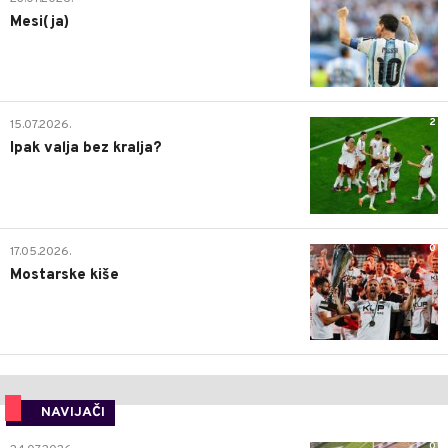
Mesi(ja)
2
15.07.2026.
Ipak valja bez kralja?
0
17.05.2026.
Mostarske kiše
NAVIJAČI
0