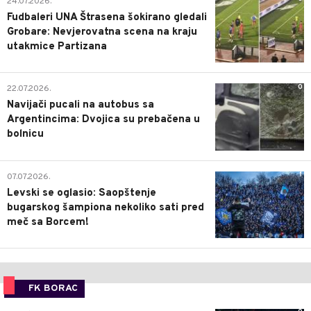
24.07.2026.
Fudbaleri UNA Štrasena šokirano gledali
Grobare: Nevjerovatna scena na kraju
utakmice Partizana
0
22.07.2026.
Navijači pucali na autobus sa
Argentincima: Dvojica su prebačena u
bolnicu
1
07.07.2026.
Levski se oglasio: Saopštenje
bugarskog šampiona nekoliko sati pred
meč sa Borcem!
FK BORAC