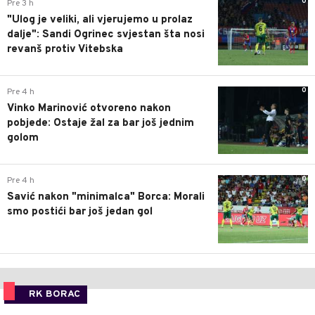
0
Pre 3 h
"Ulog je veliki, ali vjerujemo u prolaz
dalje": Sandi Ogrinec svjestan šta nosi
revanš protiv Vitebska
0
Pre 4 h
Vinko Marinović otvoreno nakon
pobjede: Ostaje žal za bar još jednim
golom
0
Pre 4 h
Savić nakon "minimalca" Borca: Morali
smo postići bar još jedan gol
RK BORAC