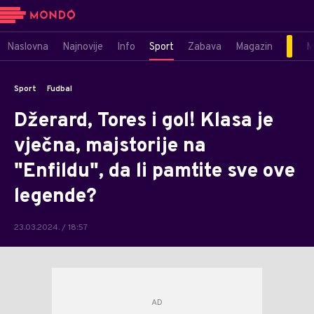
Naslovna
Najnovije
Info
Sport
Zabava
Magazin
M
Sport
Fudbal
Džerard, Tores i gol! Klasa je
vječna, majstorije na
"Enfildu", da li pamtite sve ove
legende?
23.03.2024. / 18:57