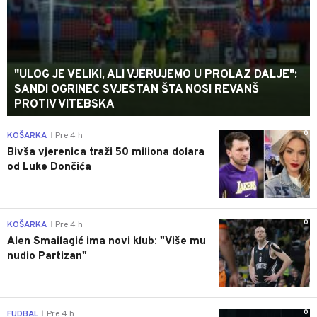
"ULOG JE VELIKI, ALI VJERUJEMO U PROLAZ DALJE":
SANDI OGRINEC SVJESTAN ŠTA NOSI REVANŠ
PROTIV VITEBSKA
0
KOŠARKA
Pre 4 h
|
Bivša vjerenica traži 50 miliona dolara
od Luke Dončića
0
KOŠARKA
Pre 4 h
|
Alen Smailagić ima novi klub: "Više mu
nudio Partizan"
0
FUDBAL
Pre 4 h
|