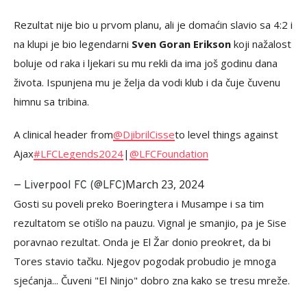
Rezultat nije bio u prvom planu, ali je domaćin slavio sa 4:2 i
na klupi je bio legendarni
Sven Goran Erikson
koji nažalost
boluje od raka i ljekari su mu rekli da ima još godinu dana
života. Ispunjena mu je želja da vodi klub i da čuje čuvenu
himnu sa tribina.
A clinical header from
@DjibrilCisse
to level things against
Ajax
#LFCLegends2024
|
@LFCFoundation
March 23, 2024
— Liverpool FC (@LFC)
Gosti su poveli preko Boeringtera i Musampe i sa tim
rezultatom se otišlo na pauzu. Vignal je smanjio, pa je Sise
poravnao rezultat. Onda je El Žar donio preokret, da bi
Tores stavio tačku. Njegov pogodak probudio je mnoga
sjećanja... Čuveni "El Ninjo" dobro zna kako se tresu mreže.